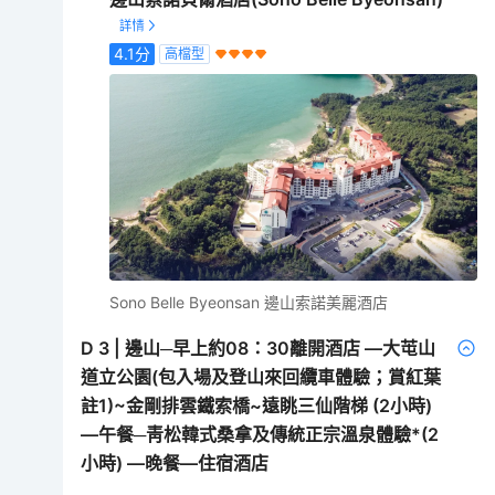
4.1
分
高檔型
Sono Belle Byeonsan 邊山索諾美麗酒店
D
3
|
邊山─早上約08：30離開酒店 —大芚山
道立公園(包入場及登山來回纜車體驗；賞紅葉
註1)~金剛排雲鐵索橋~遠眺三仙階梯 (2小時)
—午餐─靑松韓式桑拿及傳統正宗溫泉體驗*(2
小時) —晚餐—住宿酒店