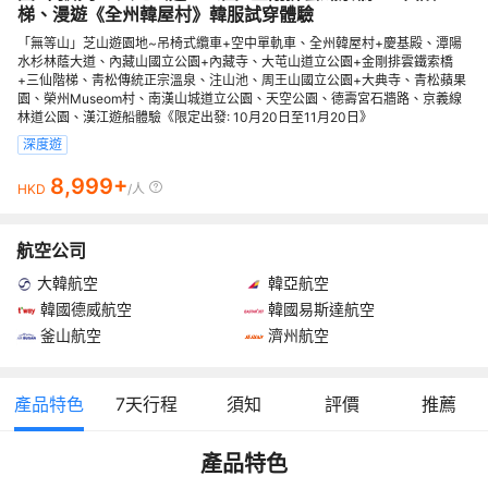
梯、漫遊《全州韓屋村》韓服試穿體驗
「無等山」芝山遊園地~吊椅式纜車+空中單軌車、全州韓屋村+慶基殿、潭陽
水杉林蔭大道、內藏山國立公園+內藏寺、大芚山道立公園+金剛排雲鐵索橋
+三仙階梯、靑松傳統正宗溫泉、注山池、周王山國立公園+大典寺、青松蘋果
園、榮州Museom村、南漢山城道立公園、天空公園、德壽宮石牆路、京義線
林道公園、漢江遊船體驗《限定出發: 10月20日至11月20日》
深度遊
8,999+
HKD
/人
航空公司
大韓航空
韓亞航空
韓國德威航空
韓國易斯達航空
釜山航空
濟州航空
產品特色
7
天行程
須知
評價
推薦
產品特色