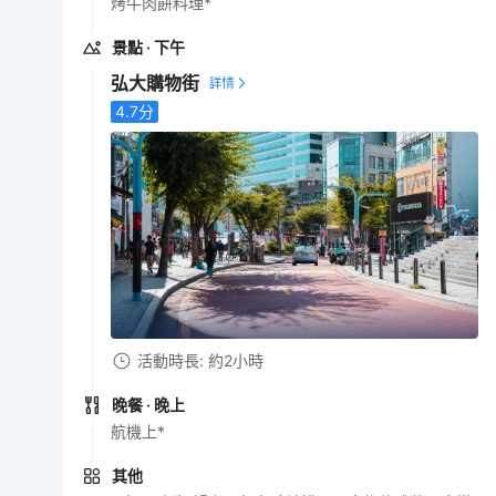
烤牛肉餅料理*
景點
· 下午
弘大購物街
4.7
分
活動時長: 約2小時
晚餐
· 晚上
航機上*
其他