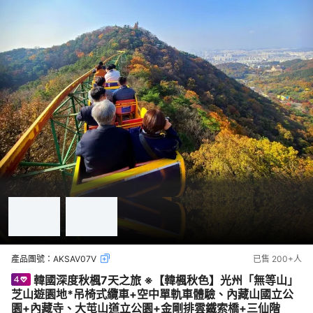
產品團號：
AKSAV07V
已售
200+
人
韓國深度秋楓7天之旅 ※【韓楓秋色】光州「無等山」
芝山遊園地*吊椅式纜車+空中單軌車體驗、內藏山國立公
園+內藏寺、大芚山道立公園+金剛排雲鐵索橋+三仙階