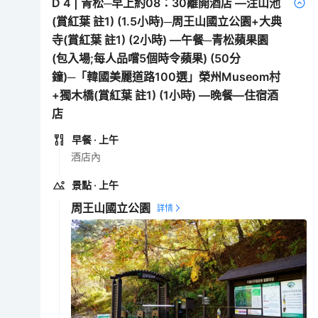
D
4
|
青松─早上約08：30離開酒店 —注山池
(賞紅葉 註1) (1.5小時)─周王山國立公園+大典
寺(賞紅葉 註1) (2小時) —午餐─青松蘋果園
(包入場;每人品嚐5個時令蘋果) (50分
鐘)─「韓國美麗道路100選」榮州Museom村
+獨木橋(賞紅葉 註1) (1小時) —晚餐—住宿酒
店
早餐
· 上午
酒店內
景點
· 上午
周王山國立公園