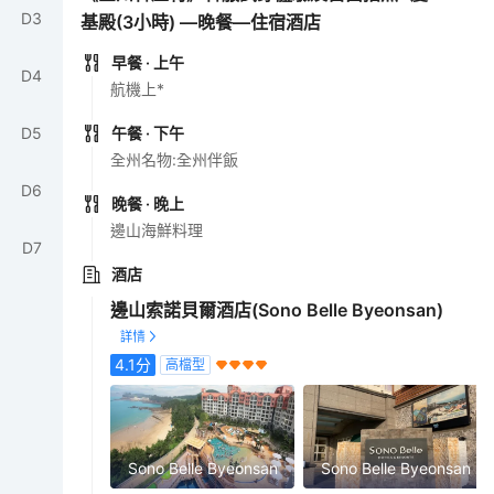
D
3
基殿(3小時) —晚餐—住宿酒店
早餐
· 上午
D
4
航機上*
D
5
午餐
· 下午
全州名物:全州伴飯
D
6
晚餐
· 晚上
邊山海鮮料理
D
7
酒店
邊山索諾貝爾酒店(Sono Belle Byeonsan)
4.1
分
高檔型
Sono Belle Byeonsan
Sono Belle Byeonsan