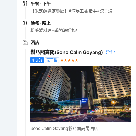
午餐
· 下午
【米芝蓮選定餐廳】#滿足五香豬手+餃子湯
晚餐
· 晚上
松葉蟹料理+季節海鮮鍋*
酒店
鬆乃閣高陽(Sono Calm Goyang)
4.6
分
豪華型
Sono Calm Goyang鬆乃閣高陽酒店