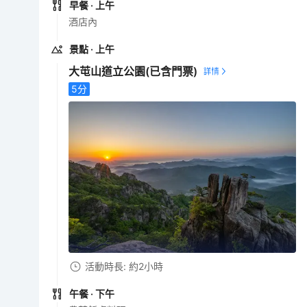
早餐
· 上午
酒店內
景點
· 上午
大芚山道立公園
(已含門票)
5
分
活動時長: 約2小時
午餐
· 下午