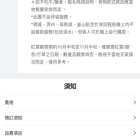
＊如不吃牛/蟹者，報名時請說明，食物款式將因應當
地餐廳安排而定 。
*此團不設停留服務。
*德威、濟州、易斯達、釜山航空於來回程航機上均不
設餐飲服務(包括清水)，但客人可於機上自行購買。
紅葉觀賞期約10月中旬至11月中旬，確實賞紅葉/銀
杏/芒草之日期、數量及觀賞與否，將視乎當地天氣情
況而定，僅供參考。
須知
費用
預訂須知
自費項目