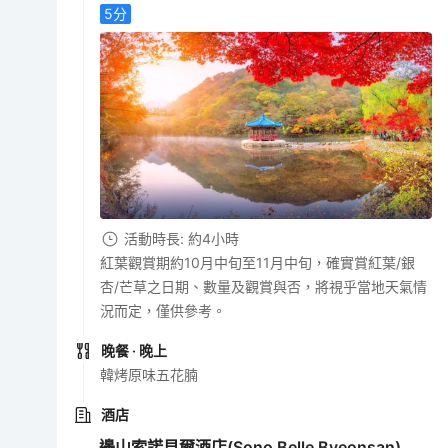
5
分
活動時長: 約4小時
紅葉觀賞期約10月中旬至11月中旬，確實賞紅葉/銀
杏/芒草之日期、數量及觀賞與否，將視乎當地天氣情
況而定，僅供參考。
晚餐
· 晚上
韓烤原味五花腩
酒店
邊山索諾貝爾酒店(Sono Belle Byeonsan)