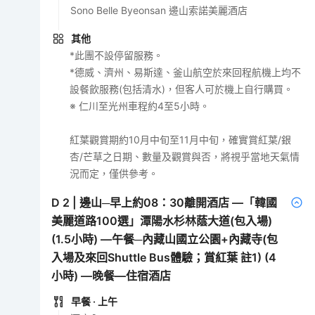
Sono Belle Byeonsan 邊山索諾美麗酒店
其他
*此團不設停留服務。
*德威、濟州、易斯達、釜山航空於來回程航機上均不
設餐飲服務(包括清水)，但客人可於機上自行購買。
※ 仁川至光州車程約4至5小時。
紅葉觀賞期約10月中旬至11月中旬，確實賞紅葉/銀
杏/芒草之日期、數量及觀賞與否，將視乎當地天氣情
況而定，僅供參考。
D
2
|
邊山─早上約08：30離開酒店 —「韓國
美麗道路100選」潭陽水杉林蔭大道(包入場)
(1.5小時) —午餐─內藏山國立公園+內藏寺(包
入場及來回Shuttle Bus體驗；賞紅葉 註1) (4
小時) —晚餐—住宿酒店
早餐
· 上午