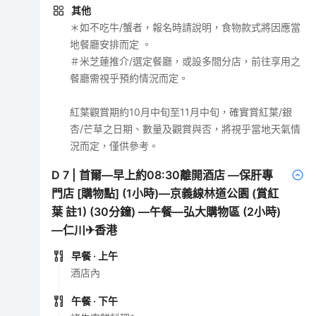
其他
＊如不吃牛/蟹者，報名時請說明，食物款式將因應當
地餐廳安排而定 。
＃米芝蓮推介/選定餐廳，或設多間分店，前往享用之
餐廳需視乎預約情況而定。
紅葉觀賞期約10月中旬至11月中旬，確實賞紅葉/銀
杏/芒草之日期、數量及觀賞與否，將視乎當地天氣情
況而定，僅供參考。
D
7
|
首爾—早上約08:30離開酒店 —保肝專
門店 [購物點] (1小時)—京義線林道公園 (賞紅
葉 註1) (30分鐘) —午餐—弘大購物區 (2小時)
—仁川✈香港
早餐
· 上午
酒店內
午餐
· 下午