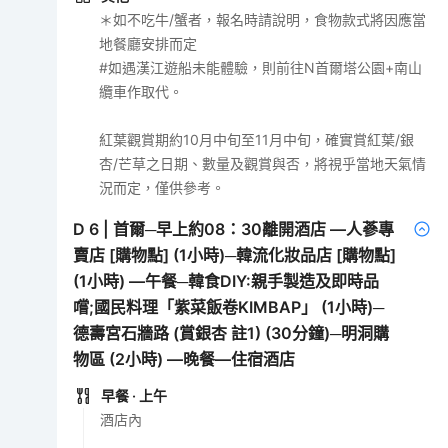
＊如不吃牛/蟹者，報名時請說明，食物款式將因應當
地餐廳安排而定
#如遇漢江遊船未能體驗，則前往N首爾塔公園+南山
纜車作取代。
紅葉觀賞期約10月中旬至11月中旬，確實賞紅葉/銀
杏/芒草之日期、數量及觀賞與否，將視乎當地天氣情
況而定，僅供參考。
D
6
|
首爾─早上約08：30離開酒店 —人蔘專
賣店 [購物點] (1小時)─韓流化妝品店 [購物點]
(1小時) —午餐─韓食DIY:親手製造及即時品
嚐;國民料理「紫菜飯卷KIMBAP」 (1小時)─
德壽宮石牆路 (賞銀杏 註1) (30分鐘)─明洞購
物區 (2小時) —晚餐—住宿酒店
早餐
· 上午
酒店內