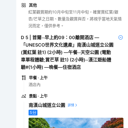
其他
紅葉觀賞期約10月中旬至11月中旬，確實賞紅葉/銀
杏/芒草之日期、數量及觀賞與否，將視乎當地天氣情
況而定，僅供參考。
D
5
|
首爾─早上約09：00離開酒店 —
「UNESCO世界文化遺產」南漢山城道立公園
(賞紅葉 註1) (2小時) —午餐─天空公園 (電動
車單程體驗;賞芒草 註1) (2小時)─漢江遊船體
驗#(1小時) —晚餐—住宿酒店
早餐
· 上午
酒店內
景點
· 上午
南漢山城道立公園
5
分