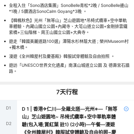
全程入住「Sono酒店集團」SonoBelle青松*2晚 / SonoBelle邊山
*1晚 / 5鑽酒店SonoCalm Goyang*3晚 。
【韓楓秋色】光州「無等山」芝山遊園地*吊椅式纜車+空中單軌
車體驗、內藏山國立公園+內藏寺、大芚山道立公園+金剛排雲鐵
索橋+三仙階梯、周王山國立公園+大典寺。
遊走「韓國美麗道路100選」潭陽水杉林蔭大道 ; 榮州Museom村
+獨木橋。
漫遊《全州韓屋村及慶基殿》韓服試穿體驗及自由拍照 。
遊訪「UNESCO世界文化遺產」南漢山城道立公園 及 德壽宮石牆
路。
7
天行程
D
1
D
1
|
香港✈仁川—全羅北道—光州※—「無等
山」芝山遊園地~ 吊椅式纜車+空中單軌車體
D
2
驗(包入場;賞紅葉 註1) (2小時)—午餐—漫遊
《全州韓屋村》韓服試穿體驗及自由拍照~慶