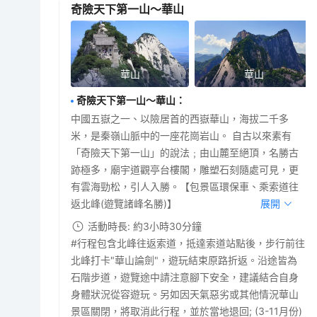
奇險天下第一山～華山
華山
華山
奇險天下第一山～華山
：
中國五嶽之一、以險居首的西嶽華山，海拔二千多
米，是秦嶺山脈中的一座花崗岩山。 自古以來素有
「奇險天下第一山」的說法﹔由山麓至絕頂，名勝古
跡極多，廟宇道觀亭台樓閣，雕塑石刻隨處可見，更
有雲海勁松，引人入勝。【包景區環保車、乘索道往
返北峰(遊覽諸峰名勝)】
展開
活動時長: 約3小時30分鐘
#行程包含北峰往返索道，抵達索道站點後，步行前往
北峰打卡"華山論劍"，遊玩結束原路折返。沿途皆為
石階步道，遊覽途中請注意腳下安全，建議結合自身
身體狀況從容遊玩。另如因天氣惡劣或其他情況華山
景區關閉，將取消此行程，並於當地退回; (3-11月份)