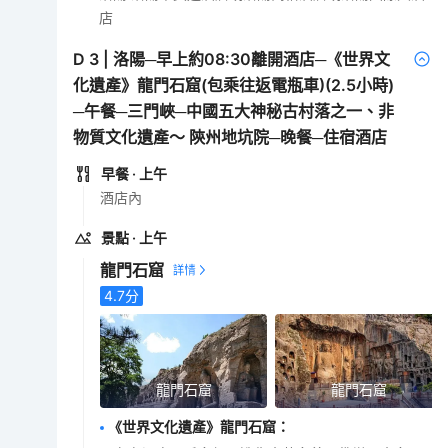
店
D
3
|
洛陽─早上約08:30離開酒店─《世界文
化遺產》龍門石窟(包乘往返電瓶車)(2.5小時)
─午餐─三門峽─中國五大神秘古村落之一、非
物質文化遺產～ 陝州地坑院─晚餐─住宿酒店
早餐
· 上午
酒店內
景點
· 上午
龍門石窟
4.7
分
龍門石窟
龍門石窟
《世界文化遺產》龍門石窟
：