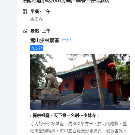
洛陽地道小吃)(40分鐘)─晚餐 ─住宿酒店
早餐
· 上午
酒店內
景點
· 上午
嵩山少林景區
4.5
分
禪宗祖庭、天下第一名剎～少林寺
：
寺內的千佛殿壁畫，約300平方米，於明代繪製，整
幅畫塑繪精緻，畫中五百羅漢形象逼真，姿態各異。