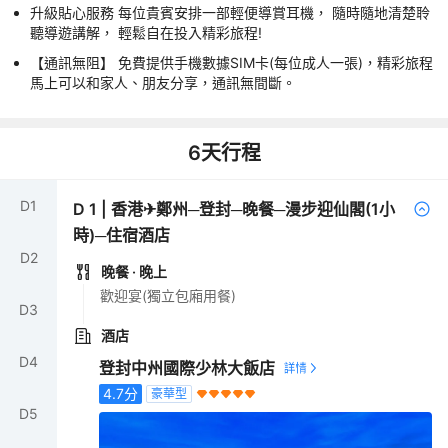
升級貼心服務 每位貴賓安排一部輕便導賞耳機， 隨時隨地清楚聆
聽導遊講解， 輕鬆自在投入精彩旅程!
【通訊無阻】 免費提供手機數據SIM卡(每位成人一張)，精彩旅程
馬上可以和家人、朋友分享，通訊無間斷。
6
天行程
D
1
D
1
|
香港✈鄭州─登封─晚餐─漫步迎仙閣(1小
時)─住宿酒店
D
2
晚餐
· 晚上
歡迎宴(獨立包廂用餐)
D
3
酒店
D
4
登封中州國際少林大飯店
4.7
分
豪華型
D
5