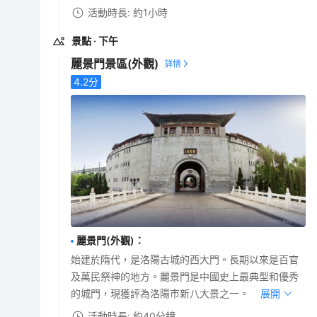
活動時長: 約1小時
景點
· 下午
麗景門景區
(外觀)
4.2
分
麗景門(外觀)
：
始建於隋代，是洛陽古城的西大門。長期以來是百官
及萬民祭神的地方。麗景門是中國史上最典型和優秀
的城門，現獲評為洛陽市新八大景之一。
展開
活動時長: 約40分鐘