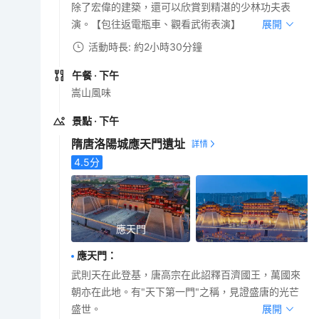
除了宏偉的建築，還可以欣賞到精湛的少林功夫表
演。【包往返電瓶車、觀看武術表演】
展開
活動時長: 約2小時30分鐘
午餐
· 下午
嵩山風味
景點
· 下午
隋唐洛陽城應天門遺址
4.5
分
應天門
應天門
：
武則天在此登基，唐高宗在此詔釋百濟國王，萬國來
朝亦在此地。有"天下第一門"之稱，見證盛唐的光芒
盛世。
展開