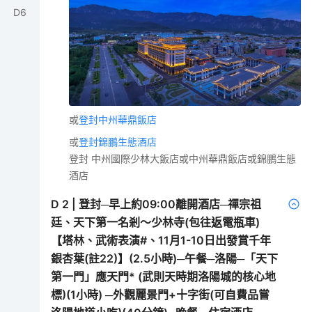
D
6
或
登封中州華鼎飯店
或
登封錦鵬生態酒店
登封 中州國際少林大飯店或中州華鼎飯店或錦鵬生態
酒店
D
2
|
登封─早上約09:00離開酒店─禪宗祖
廷、天下第一名剎～少林寺(包往返電瓶車)
【塔林、武術表演#、11月1-10日出發賞千年
銀杏葉(註22)】(2.5小時)─午餐─洛陽─「天下
第一門」應天門* (武則天時期洛陽城的核心地
標)(1小時) ─外觀麗景門+十字街(可自費品嘗