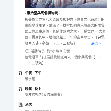
秦始皇兵馬俑博物院
：
被譽為世界第八大奇蹟及被評為〈世界文化遺產〉的
秦始皇兵馬俑，放滿了一排排如同真人般高大的陶質
武士俑及車馬俑，其創作氣魄之大，可稱世界 一大奇
景。置身其中，猶如穿越二千年的秦皇歷史。【包電
瓶車入場，參觀一、二、三號坑】
展開
活動時長: 約2小時30分鐘
包電瓶車 前往展館及贈送每人一個小兵馬俑【一、
二、三號坑】
午餐
· 下午
蘸水麵
晚餐
· 晚上
酥皮烤鴨(獨立包廂用餐)
酒店