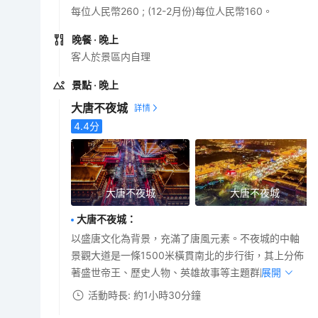
每位人民幣260 ; (12-2月份)每位人民幣160。
晚餐
· 晚上
客人於景區内自理
景點
· 晚上
大唐不夜城
4.4
分
大唐不夜城
大唐不夜城
大唐不夜城
：
以盛唐文化為背景，充滿了唐風元素。不夜城的中軸
景觀大道是一條1500米橫貫南北的步行街，其上分佈
著盛世帝王、歷史人物、英雄故事等主題群雕。
展開
活動時長: 約1小時30分鐘