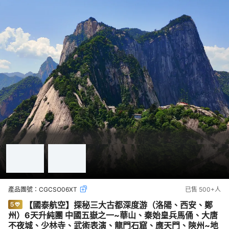
產品團號：
CGCSO06XT
已售
500+
人
【國泰航空】探秘三大古都深度游（洛陽、西安、鄭
州）6天升純團 中國五嶽之一~華山、秦始皇兵馬俑、大唐
不夜城、少林寺、武術表演、龍門石窟、應天門、陝州~地