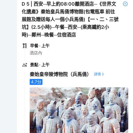
D
5
|
西安─早上約08:00離開酒店─《世界文
化遺產》秦始皇兵馬俑博物館(包電瓶車 前往
展館及贈送每人一個小兵馬俑)【一、二、三號
坑】(2.5小時)─午餐─西安─(乘高鐵約2小
時)─鄭州─晚餐─住宿酒店
早餐
· 上午
酒店內
景點
· 上午
秦始皇帝陵博物院（兵馬俑）
4.7
分