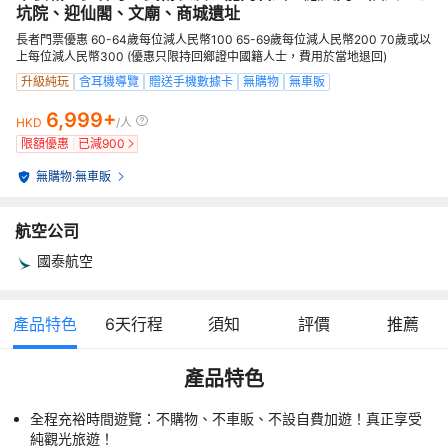
坑院、迎仙閣、文廟、商城遺址
長者門票優惠 60-64歲每位減人民幣100 65-69歲每位減人民幣200 70歲或以
上每位減人民幣300 (優惠只限持回鄉證中國籍人士，費用於當地退回)
升級純玩
含耳機導覽
贈送手機數據卡
無購物
無車販
6,999+
HKD
/人
限額優惠
已減
900
無購物
·
無車販
航空公司
國泰航空
產品特色
6
天行程
須知
評價
推薦
產品特色
全程充裕時間遊覽：不購物、不車販、不設自費加遊！真正享受
純觀光旅遊！