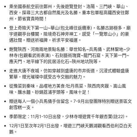
乘坐國泰航空前往鄭州，先後遊覽登封、洛陽、三門峽、華山、
西安，探尋三大古都自然風光及名勝。重本包單程高鐵西安往鄭
州，節省寶貴時間！
登上奇險天下第一山~華山(包北峰往返纜車)，名勝古跡極多，廟
宇道觀亭台樓閣，險境奇石神斧神工，感受「一覽眾山小」的豪
邁壯闊。贈送祈福牌，祈求平安福運。
飽覽陝西、河南兩地景點名勝：舉世知名~兵馬俑、武林聖地~少
林寺(包觀看武術表演)、石刻藝術瑰寶~龍門石窟、天下第一門~
應天門、地平線下的民居活化石~陝州地坑院等。
走進大唐不夜城，仿如穿越到盛唐的市井街道，沉浸式體驗盛唐
繁華，燈光璀璨中感受古今交融的魅力。
從豫菜到秦味，品嚐地方美食:牡丹燕菜、陝西肉夾饃、嵩山風
味、蘸水麵、砂鍋荔浦芋頭等，風味十足！
贈送每人一個小兵馬俑手信留念。7-9月出發團隊特別贈送景區文
創雪糕一支。
季節限定：11月1-10日出發，少林寺增遊賞千年銀杏葉(註22)。
12月1日至次年2月1日出發，增遊三門峽天鵝湖觀看西伯利亞白天
鵝。