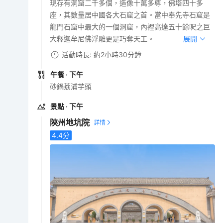
現存有洞窟二千多個，造像十萬多尊，佛塔四十多
座，其數量居中國各大石窟之首。當中奉先寺石窟是
龍門石窟中最大的一個洞窟，內裡高達五十餘呎之巨
大釋迦牟尼佛浮雕更是巧奪天工。
展開
活動時長: 約2小時30分鐘
午餐
· 下午
砂鍋荔浦芋頭
景點
· 下午
陝州地坑院
4.4
分