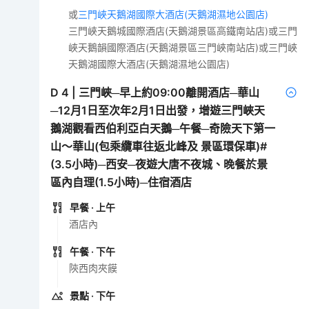
或
三門峽天鵝湖國際大酒店(天鵝湖濕地公園店)
三門峽天鵝城國際酒店(天鵝湖景區高鐵南站店)或三門
峽天鵝韻國際酒店(天鵝湖景區三門峽南站店)或三門峽
天鵝湖國際大酒店(天鵝湖濕地公園店)
D
4
|
三門峽─早上約09:00離開酒店─華山
─12月1日至次年2月1日出發，增遊三門峽天
鵝湖觀看西伯利亞白天鵝─午餐─奇險天下第一
山～華山(包乘纜車往返北峰及 景區環保車)#
(3.5小時)─西安─夜遊大唐不夜城、晚餐於景
區內自理(1.5小時)─住宿酒店
早餐
· 上午
酒店內
午餐
· 下午
陝西肉夾饃
景點
· 下午