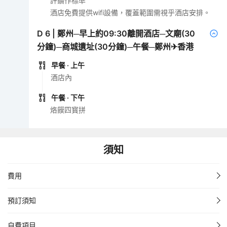
評鑽作標準
酒店免費提供wifi設備，覆蓋範圍需視乎酒店安排。
D
6
|
鄭州─早上約09:30離開酒店─文廟(30
分鐘)─商城遺址(30分鐘)─午餐─鄭州✈香港
早餐
· 上午
酒店內
午餐
· 下午
烙饃四寳拼
須知
費用
預訂須知
自費項目