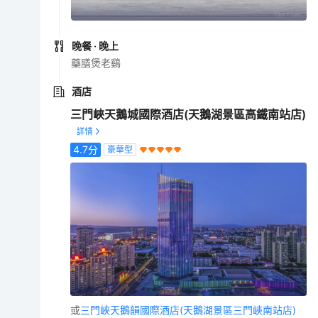
晚餐
· 晚上
藥膳煲老鷄
酒店
三門峽天鵝城國際酒店(天鵝湖景區高鐵南站店)
4.7
分
豪華型
或
三門峽天鵝韻國際酒店(天鵝湖景區三門峽南站店)