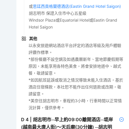
或
思廷西貢格蘭德酒店(Eastin Grand Hotel Saigon)
胡志明市 保證入住市中心五星級
Windsor Plaza或Equatorial Hotel或Eastin Grand
Hotel Saigon
其他
以永安旅遊網站酒店平台評定的酒店等級及用戶體驗
評鑽作標準。
*部份餐廳不設空調及如遇農曆新年、當地節慶假期等
原因，未能享用各特色美食，將會安排地道中、越式
餐，敬請留意。
*如因航班延誤或取消之情況導致未能入住酒店，基於
酒店住宿條款，本社恕不能作出任何退款或改期，敬
請留意。
*美奈往胡志明市，車程約3小時，行車時間以正常情
況計算，僅供參考。
D
4
|
胡志明市─早上約09:00離開酒店─堤岸
(越南最大唐人街)～天后廟(30分鐘) ─胡志明