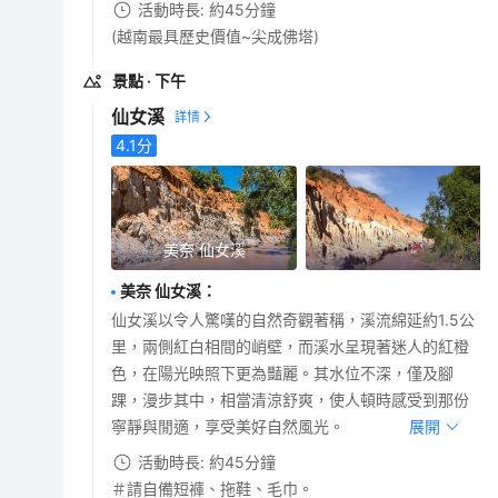
活動時長: 約45分鐘
(越南最具歷史價值~尖成佛塔)
景點
· 下午
仙女溪
4.1
分
美奈 仙女溪
美奈 仙女溪
：
仙女溪以令人驚嘆的自然奇觀著稱，溪流綿延約1.5公
里，兩側紅白相間的峭壁，而溪水呈現著迷人的紅橙
色，在陽光映照下更為豔麗。其水位不深，僅及腳
踝，漫步其中，相當清涼舒爽，使人頓時感受到那份
寧靜與閒適，享受美好自然風光。
展開
活動時長: 約45分鐘
＃請自備短褲、拖鞋、毛巾。