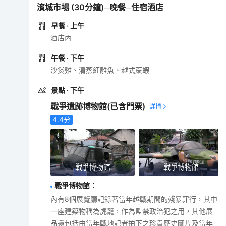
濱城市場 (30分鐘)─晚餐─住宿酒店
早餐
· 上午
酒店內
午餐
· 下午
沙煲雞、清蒸紅雕魚、越式蔗蝦
景點
· 下午
戰爭遺跡博物館
(已含門票)
4.4
分
戰爭博物館
戰爭博物館
戰爭博物館
：
內有8個展覽廳記錄著當年越戰期間的殘暴罪行，其中
一座建築物稱為虎籠，作為監禁政治犯之用，其他展
品還包括由當年戰地記者拍下之珍貴歷史圖片及當年