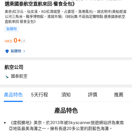
選乘國泰航空直航來回‧餐食全包》
美奈(紅沙丘、仙女溪、RD紅酒城堡、占婆塔、漁港風光)、胡志明市(乘船遊湄
公河三角洲、戰爭博物館、濱城市場) 《純玩團‧不設指定購物點‧選乘國泰航空
直航來回‧餐食全包》
無購物
0+
HKD
/人
無購物
航空公司
國泰航空
產品特色
5
天行程
須知
評價
推薦
產品特色
《度假勝地》美奈，於2013年被Skyscanner旅遊網站評為東南
亞地區最美海灘之一，擁有長達20多公里的蔚藍色海灘。