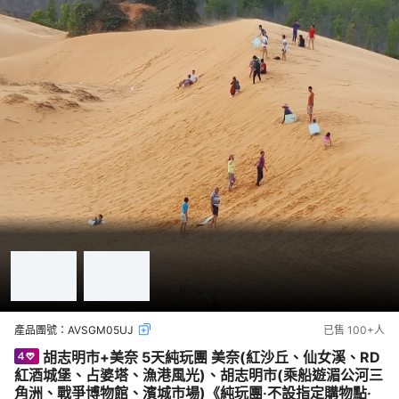
產品團號：
AVSGM05UJ
已售
100+
人
胡志明市+美奈 5天純玩團 美奈(紅沙丘、仙女溪、RD
紅酒城堡、占婆塔、漁港風光)、胡志明市(乘船遊湄公河三
角洲、戰爭博物館、濱城市場)《純玩團‧不設指定購物點‧