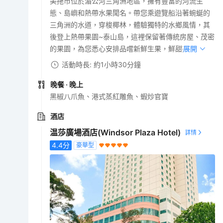
美拖市位於湄公河三角洲地區，擁有豐富的河流生
態、島嶼和熱帶水果聞名。帶您乘遊覽船沿著蜿蜒的
三角洲的水道，穿梭椰林，體驗獨特的水鄉風情，其
後登上熱帶果園~泰山島，這裡保留著傳統房屋、茂密
的果園，為您悉心安排品嚐新鮮生果，鮮甜美味。
展開
活動時長: 約1小時30分鐘
晚餐
· 晚上
黑椒八爪魚、港式蒸紅雕魚、蝦炒官寶
酒店
温莎廣場酒店(Windsor Plaza Hotel)
4.4
分
豪華型