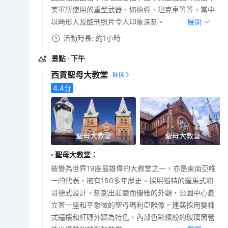
美軍所使用的重型武器，如砲彈、坦克車等等，當中
以畸形人及酷刑照片令人印象深刻。
展開
活動時長: 約1小時
景點
· 下午
西貢聖母大教堂
4.4
分
聖母大教堂
聖母大教堂
聖母大教堂
：
被譽為世界19座最雄偉的大教堂之一，亦是東南亞唯
一的代表，擁有150多年歷史。採用獨特的羅馬式和
哥德式設計，刻劃出莊嚴而優雅的外觀，公園中心矗
立著一座和平象徵的聖母瑪利亞雕像。建築採用雙棟
式鐘樓和紅磚外牆為特色，內部色彩繽紛的玻璃窗營