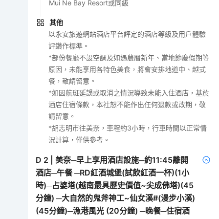
Mui Ne Bay Resort或同級
其他
以永安旅遊網站酒店平台評定的酒店等級及用戶體驗
評鑽作標準。
*部份餐廳不設空調及如遇農曆新年、當地節慶假期等
原因，未能享用各特色美食，將會安排地道中、越式
餐，敬請留意。
*如因航班延誤或取消之情況導致未能入住酒店，基於
酒店住宿條款，本社恕不能作出任何退款或改期，敬
請留意。
*胡志明市往美奈，車程約3小時，行車時間以正常情
況計算，僅供參考。
D
2
|
美奈─早上享用酒店設施─約11:45離開
酒店─午餐 ─RD紅酒城堡(試飲紅酒一杯)(1小
時)─占婆塔(越南最具歷史價值~尖成佛塔)(45
分鐘) ─大自然的鬼斧神工~仙女溪#(漫步小溪)
(45分鐘)─漁港風光 (20分鐘) ─晚餐─住宿酒