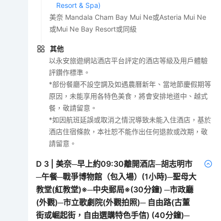
Resort & Spa)
美奈 Mandala Cham Bay Mui Ne或Asteria Mui Ne
或Mui Ne Bay Resort或同級
其他
以永安旅遊網站酒店平台評定的酒店等級及用戶體驗
評鑽作標準。
*部份餐廳不設空調及如遇農曆新年、當地節慶假期等
原因，未能享用各特色美食，將會安排地道中、越式
餐，敬請留意。
*如因航班延誤或取消之情況導致未能入住酒店，基於
酒店住宿條款，本社恕不能作出任何退款或改期，敬
請留意。
D
3
|
美奈─早上約09:30離開酒店─胡志明市
─午餐─戰爭博物館（包入場）(1小時)─聖母大
教堂(紅教堂)※─中央郵局※(30分鐘) ─市政廳
(外觀)─市立歌劇院(外觀拍照)─ 自由路(古董
街或崛起街，自由選購特色手信) (40分鐘)─