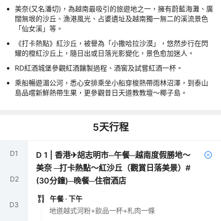
美奈(又名潘切)，為越南最吸引的旅遊地之一，擁有蔚藍海灘、廣
闊無垠的沙丘、漁港風光、占婆遺址及越南獨一無二的溪流景色
「仙女溪」等。
《打卡熱點》紅沙丘，被譽為「小撒哈拉沙漠」，悠然步行在閃
耀的橙紅沙丘上，隨日出或日落光影變化，景色愈加迷人。
RD紅酒城堡參觀紅酒饟製過程、酒窖及試嘗紅酒一杯。
乘船暢遊湄公河，悉心安排乘坐小船穿梭熱帶雨林沼澤，到泰山
島品嚐新鮮熱帶生果，更參觀昔日天道教教壇～椰子島。
5
天行程
D
1
D
1
|
香港✈胡志明市─午餐─越南度假勝地～
美奈 ─打卡熱點～紅沙丘（觀賞日落美景）#
D
2
(30分鐘)─晚餐─住宿酒店
午餐
· 下午
D
3
地道越式河粉+飲品一杯+札肉一條