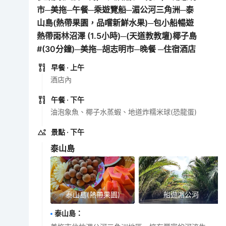
市─美拖─午餐─乘遊覽船─湄公河三角洲─泰
山島(熱帶果園，品嚐新鮮水果)─包小船暢遊
熱帶雨林沼澤 (1.5小時)─(天道教教壇)椰子島
#(30分鐘)─美拖─胡志明市─晚餐 ─住宿酒店
早餐
· 上午
酒店內
午餐
· 下午
油泡象魚、椰子水蒸蝦、地道炸糯米球(恐龍蛋)
景點
· 下午
泰山島
泰山島(熱帶果園)
船遊湄公河
泰山島
：