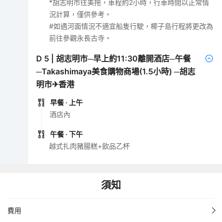
*胡志明市往美拖，車程約2小時，行車時間以正常情
況計算，僅供參考。
#如遇河面情況不適宜船隻行駛，椰子島行程將更改為
前往參觀永長古寺。
D
5
|
胡志明市─早上約11:30離開酒店─午餐
─Takashimaya美食購物商場(1.5小時) ─胡志
明市✈香港
早餐
· 上午
酒店內
午餐
· 下午
越式扎肉豬腸糕+飲品乙杯
須知
費用