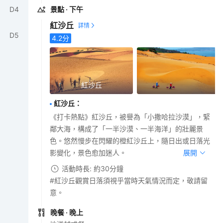
D
4
景點
· 下午
紅沙丘
D
5
4.2
分
紅沙丘
紅沙丘
：
《打卡熱點》紅沙丘，被譽為「小撒哈拉沙漠」，緊
鄰大海，構成了「一半沙漠、一半海洋」的壯麗景
色。悠然慢步在閃耀的橙紅沙丘上，隨日出或日落光
影變化，景色愈加迷人。
展開
活動時長: 約30分鐘
#紅沙丘觀賞日落須視乎當時天氣情況而定，敬請留
意。
晚餐
· 晚上