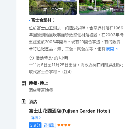
富士合掌村
富士合掌村
富士合掌村
：
位於富士山五湖之一的西湖湖畔，合掌造村落在1966
年因遭到颱風吹襲而導致整個村落被毀。在2003年時
重建並於2006年開幕。現有20間合掌造，有的販賣
著特色紀念品，如手工藝、陶藝品等，也有餐廳。
展開
活動時長: 約1小時
**11月6日至11月25日出發，將改為河口湖紅葉迴廊 ;
取代富士合掌村。 (註4)
晚餐
· 晚上
酒店豐富晚餐
酒店
富士山花園酒店(Fujisan Garden Hotel)
3.9
分
高檔型