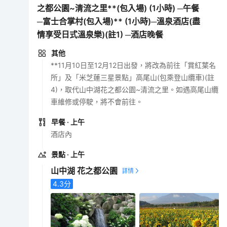
之都公園~清流之里**(包入場) (1小時) ─午餐
─富士合掌村(包入場)** (1小時)─溫泉酒店(盡
情享受日式溫泉樂)(註1) ─酒店晚餐
其他
**11月10日至12月12日出發，將改為前往「賞紅葉名
所」及「米芝蓮三星景點」高尾山(包乘登山纜車)(註
4)，取代山中湖花之都公園~清流之里。如遇高尾山纜
車維修或停駛，將不會前往。
早餐
· 上午
酒店內
景點
· 上午
山中湖 花之都公園
4.3
分