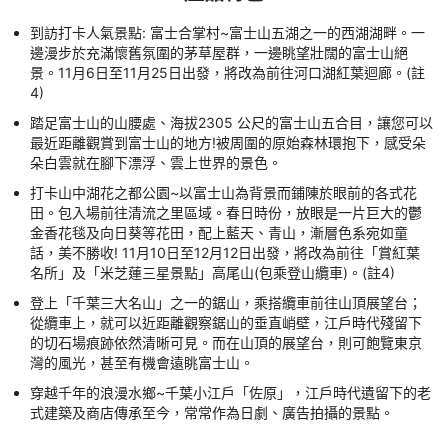
到訪打卡人氣景點: 富士合掌村~富士山五湖之一的西湖湖畔。一
邊漫步於充滿懷舊氛圍的茅草屋群，一邊眺望壯闊的富士山絕
景。11月6日至11月25日出發，將改為前往河口湖紅葉迴廊。(註
4)
踏足富士山的山腰處、海拔2305 公尺的富士山五合目，讓您可以
最近距離觀賞到富士山的地方!被周圍的原始森林環抱下，感受朵
朵白雲就在腳下漂浮、雲上世界的景色。
打卡山中湖花之都公園~以富士山為背景而鋪陳於眼前的各式花
田。包入場前往清流之里區域。春日時份，放眼是一片巨大的鬱
金香花毯及向日葵等花田，配上藍天、青山，漸層色系宛如童
話，美不勝收! 11月10日至12月12日出發，將改為前往「賞紅葉
名所」及「米芝蓮三星景點」高尾山(包乘登山纜車)。(註4)
登上「千葉三大名山」之一的鋸山，乘搭纜車前往山頂展望台；
從纜車上，就可以近距離觀察鋸山的垂直峭壁，江戶時代殘留下
的切石場痕跡依然清晰可見。而在山頂的展望台，則可飽覽東京
灣的風光，甚至有機會遠眺富士山。
穿越千年的浪漫水鄉~千葉小江戶「佐原」，江戶時代遺留下的老
式建築及商店傳承至今，常常作為日劇、廣告拍攝的景點。