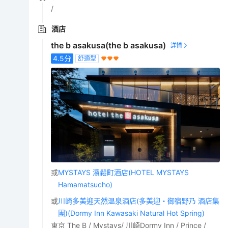
/
酒店
the b asakusa(the b asakusa)
4.5
分
舒適型
或
MYSTAYS 濱鬆町酒店(HOTEL MYSTAYS
Hamamatsucho)
或
川崎多美迎天然温泉酒店(多美迎・御宿野乃 酒店集
團)(Dormy Inn Kawasaki Natural Hot Spring)
東京 The B / Mystays/ 川崎Dormy Inn / Prince /