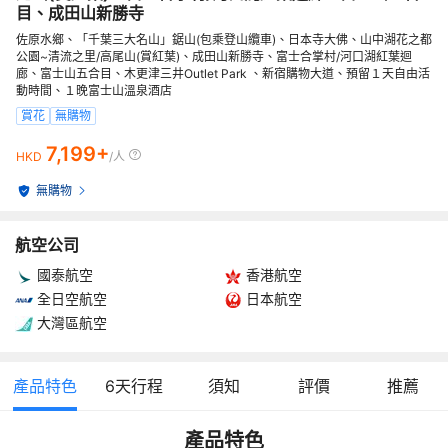
目、成田山新勝寺
佐原水鄉、「千葉三大名山」鋸山(包乘登山纜車)、日本寺大佛、山中湖花之都
公園~清流之里/高尾山(賞紅葉)、成田山新勝寺、富士合掌村/河口湖紅葉迴
廊、富士山五合目、木更津三井Outlet Park 、新宿購物大道、預留１天自由活
動時間、１晚富士山溫泉酒店
賞花
無購物
7,199+
HKD
/人
無購物
航空公司
國泰航空
香港航空
全日空航空
日本航空
大灣區航空
產品特色
6
天行程
須知
評價
推薦
產品特色