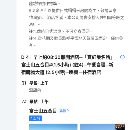
體驗評鑽作標準。
#溫泉酒店以提供日式榻榻米房間為主，敬請留意。
*如遇以上酒店客滿，本公司將會安排入住相同等級之
酒店。
註:1.傳統日式溫泉，不可穿衣浸浴。
註:4.賞花期及數量將視乎當地天氣情況而定，僅供參
考。
D
4
|
早上約08:30離開酒店─「賞紅葉名所」
富士山五合目#(1.5小時) (註4)─午餐自理─新
宿購物大道 (2.5小時)─晚餐 ─住宿酒店
早餐
· 上午
酒店內
景點
· 上午
富士山五合目
4.5
分