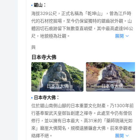
鋸山
：
海拔329公尺，正式名稱為「乾坤山」，曾為江戶時
代的石材挖掘場，至今仍保留獨特的鋸齒狀外觀。山
體因切石痕跡留下無數垂直峭壁，其中最高處達96公
尺，地貌極為壯觀。
展開
與
日本寺大佛
日本寺大佛
日本寺大佛
日本寺大佛
：
位於鋸山南側山腳的日本重要文化財產，乃1300年前
行基奉聖武天皇御旨創建之禪寺。此處至今仍有僧侶
修行，並以擁有日本最大、高31米的「藥師琉璃光如
來」磨崖大佛聞名，規模遠勝鐮倉大佛，前來參觀者
絡繹不絕。
展開