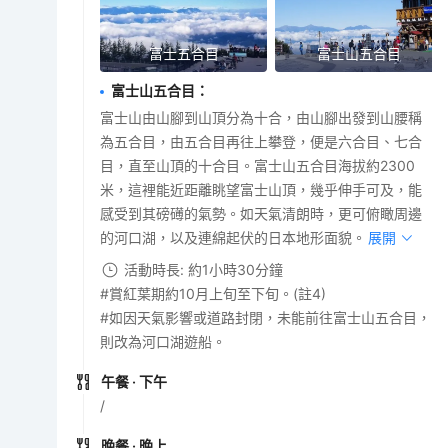
富士五合目
富士山五合目
富士山五合目
：
富士山由山腳到山頂分為十合，由山腳出發到山腰稱
為五合目，由五合目再往上攀登，便是六合目、七合
目，直至山頂的十合目。富士山五合目海拔約2300
米，這裡能近距離眺望富士山頂，幾乎伸手可及，能
感受到其磅礡的氣勢。如天氣清朗時，更可俯瞰周邊
的河口湖，以及連綿起伏的日本地形面貌。
展開
活動時長: 約1小時30分鐘
#賞紅葉期約10月上旬至下旬。(註4)
#如因天氣影響或道路封閉，未能前往富士山五合目，
則改為河口湖遊船。
午餐
· 下午
/
晚餐
· 晚上