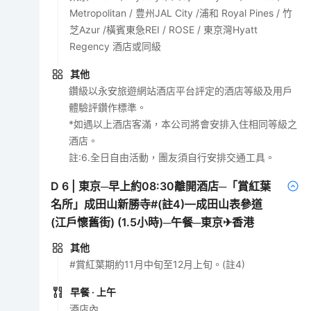
Metropolitan / 豊州JAL City /浦和 Royal Pines / 竹
芝Azur /橫賓東急REI / ROSE / 東京灣Hyatt
Regency 酒店或同級
其他
鑽級以永安旅遊網站酒店平台評定的酒店等級及用戶
體驗評鑽作標準。
*如遇以上酒店客滿，本公司將會安排入住相同等級之
酒店。
註:6.全日自由活動，團友須自行安排交通工具。
D
6
|
東京─早上約08:30離開酒店─「賞紅葉
名所」成田山新勝寺#(註4)—成田山表參道
(江戶懷舊街) (1.5小時)─午餐─東京✈香港
其他
#賞紅葉期約11月中旬至12月上旬。(註4)
早餐
· 上午
酒店內