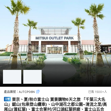
產品團號：
AJTCP06N
已售
1500+
人
東京、夏/秋の富士山 賞景購物6天之旅 「千葉三大名
山」鋸山(包乘登山纜車)、山中湖花之都公園~清流之里/高
尾山(賞紅葉)、富士合掌村/河口湖紅葉迴廊、富士山五合