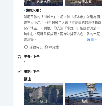
佐原水鄉
佐原水鄉
佐原水鄉
：
與埼玉縣的「川越市」、栃木縣「栃木市」並稱為關
東三大小江戶，於1996年入選「重要傳統的建造物群
保存地區」。利根川的支流「小野川」蜿蜒穿流於市
鎮中心。河畔垂柳成蔭，兩岸並排著古色古香的土藏
造建築。
展開
活動時長: 約30分鐘
午餐
· 下午
/
景點
· 下午
鋸山
鋸山
鋸山