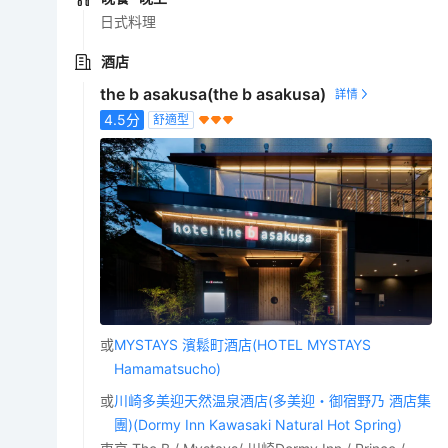
日式料理
酒店
the b asakusa(the b asakusa)
4.5
分
舒適型
或
MYSTAYS 濱鬆町酒店(HOTEL MYSTAYS
Hamamatsucho)
或
川崎多美迎天然温泉酒店(多美迎・御宿野乃 酒店集
團)(Dormy Inn Kawasaki Natural Hot Spring)