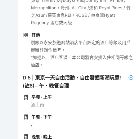
東京 The B / Mystays/ 川崎Dormy Inn / Prince /
Metropolitan / 豊州JAL City /浦和 Royal Pines / 竹
芝Azur /橫賓東急REI / ROSE / 東京灣Hyatt
Regency 酒店或同級
其他
鑽級以永安旅遊網站酒店平台評定的酒店等級及用戶
體驗評鑽作標準。
*如遇以上酒店客滿，本公司將會安排入住相同等級之
酒店。
D
5
|
東京一天自由活動，自由發掘新潮玩意!
(註6)─ 午、晚餐自理
早餐
· 上午
酒店內
午餐
· 下午
/
晚餐
· 晚上