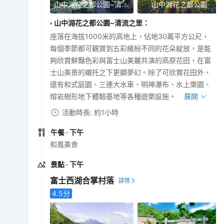
山中湖花之都公園~清流之里
山中湖花之都公園
山中湖花之都公園~清流之里
：
座落在海拔1000米的高地上，佔地30萬平方公尺，
每個季節都可觀賞到五彩繽紛不同的花朵綻放，是能
夠欣賞鮮豔色彩與富士山美麗共演的高原花田，在富
士山美景的襯托之下更顯夢幻。除了可欣賞花田外，
還有和式庭園、三連大水車、明神瀑布、水上樂園、
熔岩樹形地下體驗基地等各種遊樂設施。
展開
活動時長: 約1小時
午餐
· 下午
和風美食
景點
· 下午
富士西湖合掌村落
4.5
分