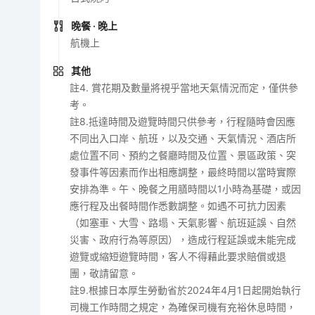
晚餐
· 晚上
航機上
其他
註4. 賞花期及數量將視乎當地天氣情況而定，僅供參
考。
註8.抵達時間及遊覽時間只供參考，行程隨時會因應
不同出入口岸、航班，以及交通、天氣情況、酒店所
處位置不同、預約之餐廳時間及位置、景區政策、突
發事件等因素而作出相應調整，最終時間以當時實際
安排為準。午、晚餐之用膳時間以1小時為基礎，或因
應行程及出餐時間作悉數調整。如遇不可抗力因素
（如塞車、大雪、路塌、天氣影響、航班延誤、自然
災害、政府行為等原因），造成行程延誤或未能完成
遊覽或縮短遊覽時間，客人不得藉此要求賠償或退
團，敬請留意。
註9.根據日本厚生勞動省於2024年4月1日起開始執行
司機工作時間之規定，為確保司機有充裕休息時間，