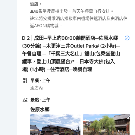
酒店。
▲如乘坐凌晨機出發，首天午餐需自行安排。
註:2.將安排乘酒店接駁車由機場往返酒店及由酒店往
返AEON購物城。
D
2
|
成田─早上約08:00離開酒店─佐原水鄉
(30分鐘) ─木更津三井Outlet Park# (2小時)─
午餐自理 ─「千葉三大名山」鋸山(包乘坐登山
纜車，登上山頂展望台)* ─日本寺大佛(包入
場) (1小時) ─住宿酒店─晚餐自理
早餐
· 上午
酒店內
景點
· 上午
佐原水鄉