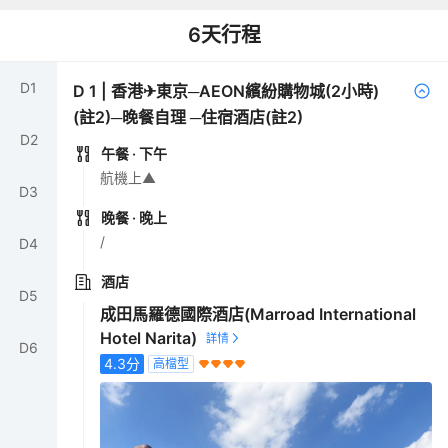
6
天行程
D
1
D
1
|
香港✈東京─AEON繽紛購物城(2小時)
(註2)─晚餐自理 ─住宿酒店(註2)
D
2
午餐
· 下午
航機上▲
D
3
晚餐
· 晚上
/
D
4
酒店
D
5
成田馬羅德國際酒店(Marroad International
Hotel Narita)
D
6
4.3
分
高檔型