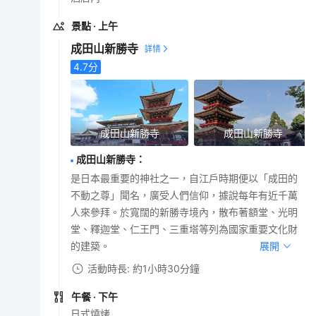
景點
· 上午
成田山新勝寺
4.7
分
成田山新勝寺
成田山新勝寺
成田山新勝寺
：
是日本最重要的神社之一，自江戶時期便以「成田的
不動之尊」聞名，廣受人們信仰，據說每年有近千萬
人來參拜。於寬闊的新勝寺境內，散布著額堂、光明
堂、釋迦堂、仁王門、三重塔等列為國家重要文化財
的建築。
展開
活動時長: 約1小時30分鐘
午餐
· 下午
日式燒烤