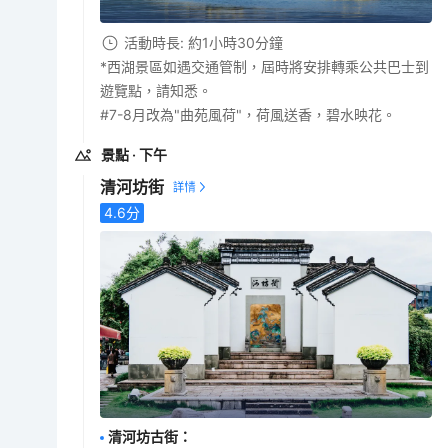
活動時長: 約1小時30分鐘
*西湖景區如遇交通管制，屆時將安排轉乘公共巴士到
遊覽點，請知悉。
#7-8月改為"曲苑風荷"，荷風送香，碧水映花。
景點
· 下午
清河坊街
4.6
分
清河坊古街
：