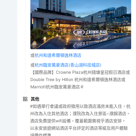
或
杭州和達希爾頓逸林酒店
或
杭州臨安萬豪酒店(青山湖科技城店)
【國際品牌】Crowne Plaza杭州錢塘皇冠假日酒店或
Double Tree by Hilton 杭州和達希爾頓逸林酒店或
Marriott杭州臨安萬豪酒店＃
其他
#如遇舉行會議或政府徵用以致酒店滿房未能入住，杭
州改為入住其他酒店；濮院改為入住景區~濮錦酒店。
酒店免費提供wifi設備，覆蓋範圍需視乎酒店安排。
以永安旅遊網站酒店平台評定的酒店等級及用戶體驗
評鑽作標準