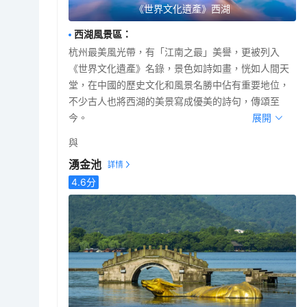
《世界文化遺產》西湖
西湖風景區
：
杭州最美風光帶，有「江南之最」美譽，更被列入
《世界文化遺產》名錄，景色如詩如畫，恍如人間天
堂，在中國的歷史文化和風景名勝中佔有重要地位，
不少古人也將西湖的美景寫成優美的詩句，傳頌至
今。
展開
與
湧金池
4.6
分