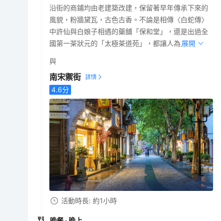
沿街的商鋪均由老建築改建，保留著早年傳承下來的
風貌，粉牆黛瓦，古色古香。不論是相傳〈白蛇傳〉
中許仙與白娘子相遇的藥舖「保和堂」，還是出過全
國第一茶狀元的「太極茶道苑」，都讓人為之驚豔。
展開
與
南宋禦街
4.6
分
活動時長: 約1小時
晚餐
· 晚上