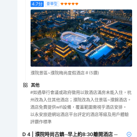
4.7
分
豪華型
濮院景區~濮院梅尚度假酒店＃(5鑽)
其他
#如遇舉行會議或政府徵用以致酒店滿房未能入住，杭
州改為入住其他酒店；濮院改為入住景區~濮錦酒店。
酒店免費提供wifi設備，覆蓋範圍需視乎酒店安排。
以永安旅遊網站酒店平台評定的酒店等級及用戶體驗
評鑽作標準
D
4
|
濮院時尚古鎮─早上約8:30離開酒店 ─