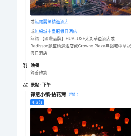
或
無錫麗笙精選酒店
或
無錫城中皇冠假日酒店
無錫 【國際品牌】HUALUXE太湖華邑酒店或
Radisson麗笙精選酒店或Crowne Plaza無錫城中皇冠
假日酒店
晚餐
錫薈雅宴
景點
· 下午
禪意小镇·拈花灣
4.6
分