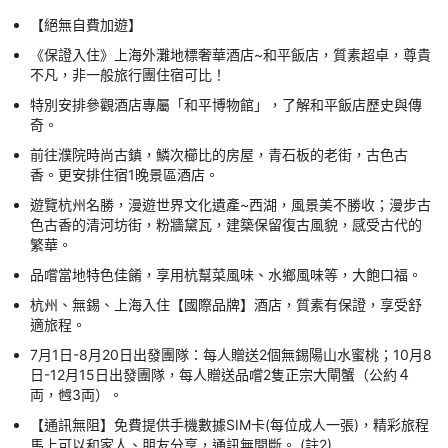
【絕無自費加遊】
《保證入住》上海外灘地標奢華酒店~和平飯店，質素超卓，尊貴
不凡，非一般旅行團住宿可比！
特別安排參觀酒店專屬「和平博物館」，了解和平飯店歷史與傳
奇。
前往濮院時尚古鎮，鱗次櫛比的房屋，青石板的老街，古色古
香。更安排住宿1晚景區酒店。
遊覽杭州名勝，漫遊世界文化遺產~西湖，風景美不勝收；漫步古
色古香的清河坊街，粉牆黛瓦，建築保留復古風貌，感受古代的
繁華。
品嚐當地特色佳餚，享用杭幫菜風味、水鄉風味等，大飽口福。
杭州、無錫、上海入住【國際品牌】酒店，質素有保證，享受舒
適旅程。
7月1日-8月20日出發團隊：每人贈送2個無錫陽山水蜜桃；10月8
日-12月15日出發團隊，每人贈送品嚐2隻正宗大閘蟹（公約４
両，乸3両）。
【通訊無阻】免費提供手機數據SIM卡(每位成人一張)，精彩旅程
馬上可以和家人、朋友分享，通訊無間斷。 (註2)