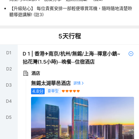
【升級貼心】 每位貴賓安排一部輕便導賞耳機，隨時隨地清楚聆
聽導遊講解! (註3)
5
天行程
D
1
D
1
|
香港✈南京/杭州/無錫/上海─禪意小鎮~
拈花灣(1.5小時)─晚餐─住宿酒店
D
2
酒店
無錫太湖華邑酒店
D
3
4.8
分
豪華型
D
4
D
5