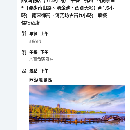
館(購物店^) (1.5小時) ─午餐 ─杭州─西湖景區
*【漫步南山路、湧金池、西湖天地】#(1.5小
時) ─南宋御街、清河坊古街(1小時) ─晚餐 ─
住宿酒店
早餐
· 上午
酒店內
午餐
· 下午
八寶魚頭風味
景點
· 下午
西湖風景區