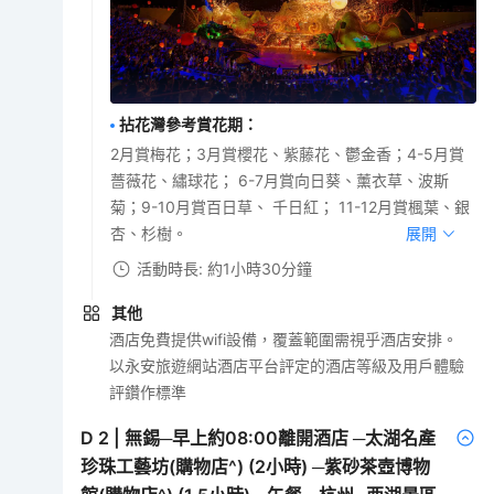
拈花灣參考賞花期
：
2月賞梅花；3月賞櫻花、紫藤花、鬱金香；4-5月賞
薔薇花、繡球花； 6-7月賞向日葵、薰衣草、波斯
菊；9-10月賞百日草、 千日紅； 11-12月賞楓葉、銀
杏、杉樹。
展開
活動時長: 約1小時30分鐘
其他
酒店免費提供wifi設備，覆蓋範圍需視乎酒店安排。
以永安旅遊網站酒店平台評定的酒店等級及用戶體驗
評鑽作標準
D
2
|
無錫─早上約08:00離開酒店 ─太湖名產
珍珠工藝坊(購物店^) (2小時) ─紫砂茶壺博物