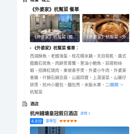
《外婆家》杭幫菜 餐單
《外婆家》杭幫菜 (獨立包廂)
《外婆家》杭幫菜 ~外婆茶香雞
《外婆家》杭幫菜 餐單
：
西湖酥魚、老醋海蜇、桂花糯米藕、天目筍乾、廣式
龍膽石斑魚、肉餅蒸膏蟹、蔥油小鮑魚、蒜蓉粉絲
蝦、招牌紅燒肉、東坡香芋煲、外婆小牛肉、外婆茶
香雞、什錦石鍋豆腐、山菌四寶、上湯菠菜、山藥仔
排煲、杭州小籠包、麵包秀、米飯水果、二啤一飲
展開
杭幫菜
酒店
杭州錢塘皇冠假日酒店
4.8
分
豪華型