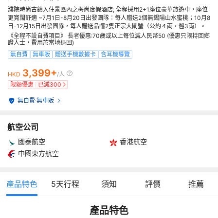
濮院時尚古鎮入住景區內之梅尚度假酒店; 全程採用2+1座位豪華旅遊車，座位
更寬闊舒適 ~7月1日-8月20日出發團隊：每人贈送2個無錫陽山水蜜桃；10月8
日-12月15日出發團隊，每人贈送品嚐2隻正宗大閘蟹（公約４両，乸3両）。
《全程不設自費項目》 長者優惠:70歲或以上每位減人民幣50 (優惠只限持回鄉
證人士，費用於當地退回)
無自費
無車販
贈送手機數據卡
含耳機導覽
3,399+
HKD
/人
限額優惠
已減
300
無自費
·
無車販
航空公司
國泰航空
香港航空
中國東方航空
產品特色
5
天行程
須知
評價
推薦
產品特色