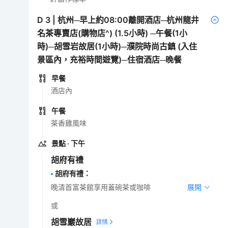
D
3
|
杭州─早上約08:00離開酒店─杭州龍井
名茶專賣店(購物店^) (1.5小時) ─午餐(1小
時)─胡雪岩故居(1小時)─濮院時尚古鎮 (入住
景區內，充裕時間遊覽)─住宿酒店─晚餐
早餐
酒店內
午餐
茶香雞風味
景點
· 下午
胡府有禮
胡府有禮
：
晚清首富茶館享用蓋碗茶或咖啡
展開
或
胡雪巖故居