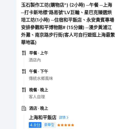
玉石製作工坊(購物店^) (2小時) ─午餐 ─上海
─打卡新地標"路易號"LV巨輪、星巴克臻選烘
培工坊(1小時) ─住宿和平飯店、永安貴賓專場
安排參觀和平博物館# (15分鐘) ─漫步黃浦江
外灘、南京路步行街(客人可自行遊逛上海最繁
華地區)
早餐
· 上午
酒店內
午餐
· 下午
傳統水鄉風味
晚餐
· 晚上
客人自理
酒店
· 晚上
上海和平飯店
4.8
分
豪華型