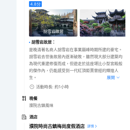
4.8
分
胡雪岩故居
胡雪岩故居
：
是晚清著名商人胡雪岩在事業巔峰時期所建的豪宅。
胡雪岩去世後故居內逐漸破敗，雖然現大部分建築均
為現代重建修復而成，但遊走於這座堪比小型宮殿般
的傑作內，仍能感受到一代紅頂鉅賈曾經的輝煌人
生。
展開
活動時長: 約1小時
晚餐
濮院古鎮風味
酒店
濮院時尚古鎮梅尚度假酒店