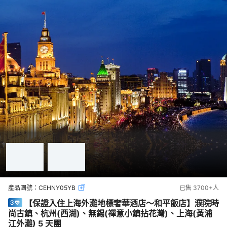
產品團號：
CEHNY05YB
已售
3700+
人
【保證入住上海外灘地標奢華酒店～和平飯店】濮院時
尚古鎮、杭州(西湖)、無錫(禪意小鎮拈花灣)、上海(黃浦
江外灘) 5 天團