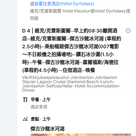
或
迪霍拉里酒店(Hótel Dyrhólaey)
維克/克雷斯圖爾 Hotel Klaustur或Hotel Dyrholaey或
同級
D
4
|
維克/克雷斯圖爾─早上約08:30離開酒
店─維克/克雷斯圖爾─傑古沙龍冰河湖 (車程約
2.5小時)─乘船暢遊傑古沙龍冰河湖(007電影
～不日殺機之拍攝場地)─鑽石冰沙灘(1.5小
時)─午餐─傑古沙龍冰河湖─塞爾福斯/海德拉
(車程約4.5小時) ─住宿酒店─晚餐
Vik/Kirkjubaejarklaustur-Joknlsarlon-Joknlsarlon
Glacier Lagoon Cruise-Diamond Beach-Lunch-
Joknlsarlon-Selfoss/Hella- Hotel Accommodation-
Dinner
早餐
· 上午
酒店享用
景點
· 上午
傑古沙龍冰河湖