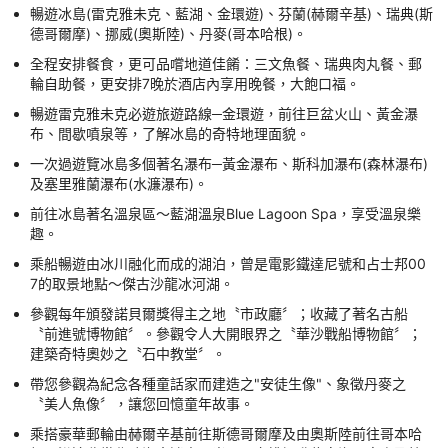
暢遊冰島(雷克雅未克、藍湖、金環遊)、芬蘭(赫爾辛基)、瑞典(斯
德哥爾摩)、挪威(奧斯陸)、丹麥(哥本哈根)。
全程安排餐食，更可品嚐地道佳餚：三文魚餐、瑞典肉丸餐、郵
輪自助餐，更安排7晚於酒店內享用晚餐，大飽口福。
暢遊雷克雅未克必遊旅遊路線─金環遊，前往巨盆火山、黃金瀑
布、間歇噴泉等，了解冰島的奇特地理面貌。
一次過遊覽冰島多個著名瀑布─黃金瀑布、斯科加瀑布(森林瀑布)
及塞里雅蘭瀑布(水濂瀑布)。
前往冰島著名溫泉區～藍湖溫泉Blue Lagoon Spa，享受溫泉樂
趣。
乘船暢遊由冰川融化而成的湖泊，曾是電影鐵達尼號和占士邦00
7的取景地點～傑古沙龍冰河湖。
參觀每年頒發諾貝爾獎得主之地〝市政廳〞；收藏了著名古船
〝前進號博物館〞。參觀令人大開眼界之〝華沙戰船博物館〞；
建築奇特奧妙之〝石中教堂〞。
帶您參觀為紀念各種童話家而建造之"安徒生像"、象徵丹麥之
〝美人魚像〞，讓您回憶童年故事。
乘搭豪華郵輪由赫爾辛基前往斯德哥爾摩及由奧斯陸前往哥本哈