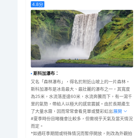
4.8
分
斯科加瀑布
：
又名「森林瀑布」，得名於附近山坡上的一片森林。
斯科加瀑布是冰島最大、最壯麗的瀑布之一，其寬度
為25米，水流落差達60米，水流奔騰而下，有一瀉千
里的氣勢，帶給人以極大的感官震撼。由於長期產生
了大量水霧，因而常常會看見單或雙彩虹出現。
展開
#夏季時份目睹機會比較多，但需視乎天氣及當天情況
而定。
*如遇旺季期間或特殊情況而暫停開放，則改為外觀拍