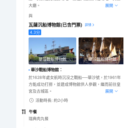
大廳。
展開
與
瓦薩沉船博物館
(已含門票)
4.3
分
華莎戰船博物館
華沙戰船博物館
華沙戰船博物館
：
於1628年處女航時沉沒之戰船──華沙號，於1961年
方能成功打撈，並建成博物館供人參觀，繼而前往皇
宮及古城區。
展開
活動時長: 約2小時
午餐
瑞典肉丸餐