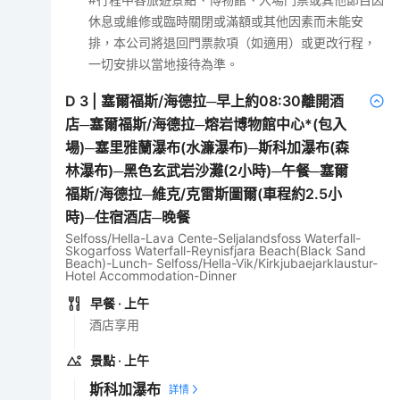
休息或維修或臨時關閉或滿額或其他因素而未能安
排，本公司將退回門票款項（如適用）或更改行程，
一切安排以當地接待為準。
D
3
|
塞爾福斯/海德拉─早上約08:30離開酒
店─塞爾福斯/海德拉─熔岩博物館中心*(包入
場)─塞里雅蘭瀑布(水濂瀑布)─斯科加瀑布(森
林瀑布)─黑色玄武岩沙灘(2小時)─午餐─塞爾
福斯/海德拉─維克/克雷斯圖爾(車程約2.5小
時)─住宿酒店─晚餐
Selfoss/Hella-Lava Cente-Seljalandsfoss Waterfall-
Skogarfoss Waterfall-Reynisfjara Beach(Black Sand
Beach)-Lunch- Selfoss/Hella-Vik/Kirkjubaejarklaustur-
Hotel Accommodation-Dinner
早餐
· 上午
酒店享用
景點
· 上午
斯科加瀑布