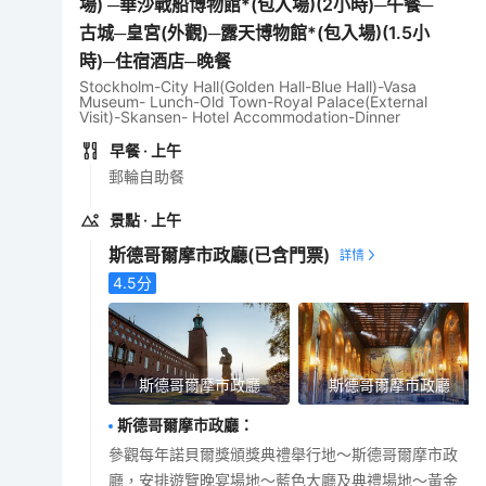
場) ─華沙戰船博物館*(包入場)(2小時)─午餐─
古城─皇宮(外觀)─露天博物館*(包入場)(1.5小
時)─住宿酒店─晚餐
Stockholm-City Hall(Golden Hall-Blue Hall)-Vasa
Museum- Lunch-Old Town-Royal Palace(External
Visit)-Skansen- Hotel Accommodation-Dinner
早餐
· 上午
郵輪自助餐
景點
· 上午
斯德哥爾摩市政廳
(已含門票)
4.5
分
斯德哥爾摩市政廳
斯德哥爾摩市政廳
斯德哥爾摩市政廳
：
參觀每年諾貝爾獎頒獎典禮舉行地～斯德哥爾摩市政
廳，安排遊覽晚宴場地～藍色大廳及典禮場地～黃金