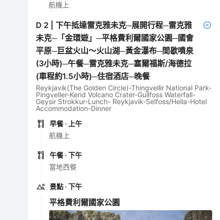
航機上
D
2
|
下午抵達雷克雅未克─展開行程─雷克雅
未克─「金環遊」─平格費利爾國家公園─國會
平原─巨盆火山～火山湖─黃金瀑布─間歇噴泉
(3小時)─午餐─雷克雅未克─塞爾福斯/海德拉
(車程約1.5小時)─住宿酒店─晚餐
Reykjavik(The Golden Circle)-Thingvellir National Park-
Pingveller-Kerid Volcano Crater-Gullfoss Waterfall-
Geysir Strokkur-Lunch- Reykjavik-Selfoss/Hella-Hotel
Accommodation-Dinner
早餐
· 上午
航機上
午餐
· 下午
當地西餐
景點
· 下午
平格費利爾國家公園