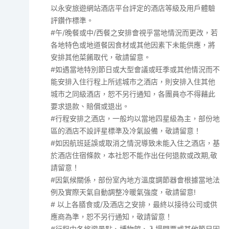
以永安旅遊網站酒店平台評定的酒店等級及用戶體驗
評鑽作標準。
#午/晚餐或中/西餐之安排會視乎當地情況而更改，若
各地特色或地道餐因食材或其他因素下未能供應，將
安排其他菜餚取代，敬請留意。
#如遇當地特別節日或大型會議或旺季或其他情況而不
能安排入住行程上所述城市之酒店，則安排入住其他
城市之同級酒店，恕不另行通知，各團員亦不得藉此
要求退款、賠償或退出。
#行程安排之酒店，一般均以當地四星級為主，部份地
區的酒店不設評星標準及冷氣設備，敬請留意！
#如因航班延誤或取消之情況導致未能入住之酒店，基
於酒店住宿條款，本社恕不能作出任何退款或改期,敬
請留意！
#因氣候關係，部份室內地方溫度調節器會根據當地法
例及實際天氣自動調整冷暖氣強度，敬請留意!
# 以上各膳食或/及酒店之安排，最終以接待公司或供
應商為準，恕不另行通知，敬請留意！
#行程中各旅遊景點、博物館、入場門票或其他節目因