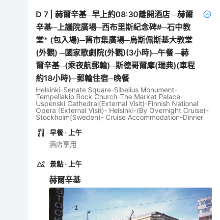
D
7
|
赫爾辛基─早上約08:30離開酒店 ─赫爾
辛基─上議院廣場─西布里斯紀念碑#─石中教
堂* (包入場)─舊市集廣場─烏斯佩斯基大教堂
(外觀) ─國家歌劇院(外觀)(3小時)─午餐 ─赫
爾辛基─(乘夜航郵輪)─斯德哥爾摩(瑞典)(車程
約18小時)─郵輪住宿─晚餐
Helsinki-Senate Square-Sibelius Monument-
Tempellakio Rock Church-The Market Palace-
Uspenski Cathedral(External Visit)-Finnish National
Opera (External Visit)- Helsinki-(By Overnight Cruise)-
Stockholm(Sweden)- Cruise Accommodation-Dinner
早餐
· 上午
酒店享用
景點
· 上午
赫爾辛基