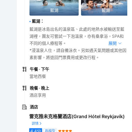
藍湖
藍湖
藍湖
：
藍湖是冰島出名的溫泉區、此處的地熱水被輸送至藍
湖裡，團友可嘗試一下泡溫泉，亦有桑拿浴，SPA和
不同的個人療程等。
展開
*浸溫泉人仕，請自備泳衣。另如遇天氣問題或其他因
素影響，將退回門票費用或更改行程。
午餐
· 下午
當地西餐
晚餐
· 晚上
酒店享用
酒店
雷克雅未克格蘭酒店(Grand Hótel Reykjavík)
4.4
分
高檔型