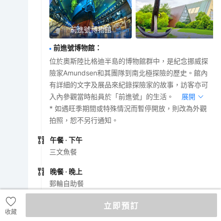
前進號博物館
前進號博物館
：
位於奧斯陸比格迪半島的博物館群中，是紀念挪威探
險家Amundsen和其團隊到南北極探險的歷史。館內
有詳細的文字及展品來紀錄探險家的故事，訪客亦可
入內參觀當時船員於「前進號」的生活。
展開
* 如遇旺季期間或特殊情況而暫停開放，則改為外觀
拍照，恕不另行通知。
午餐
· 下午
三文魚餐
晚餐
· 晚上
郵輪自助餐
酒店
立即預訂
收藏
遊輪上