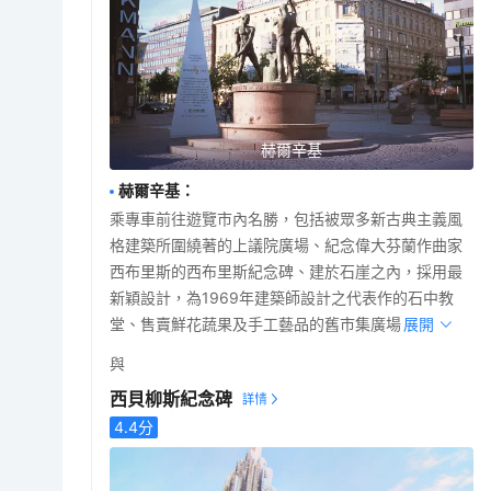
赫爾辛基
赫爾辛基
：
乘專車前往遊覽市內名勝，包括被眾多新古典主義風
格建築所圍繞著的上議院廣場、紀念偉大芬蘭作曲家
西布里斯的西布里斯紀念碑、建於石崖之內，採用最
新穎設計，為1969年建築師設計之代表作的石中教
堂、售賣鮮花蔬果及手工藝品的舊市集廣場。
展開
與
西貝柳斯紀念碑
4.4
分