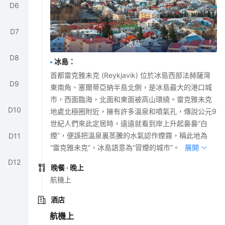
D
6
D
7
冰島
D
8
冰島
：
首都雷克雅未克 (Reykjavik) 位於冰島西部法赫薩灣
D
9
東南角、塞爾蒂亞納半島北側，是冰島最大的港口城
市，西面臨海，北面和東面被高山環繞。雷克雅未克
D
10
地處北極圈附近，擁有許多溫泉和噴氣孔，傳說公元9
世紀人們來此定居時，遠遠就看到岸上升起裊裊“白
煙”，便誤把溫泉裏蒸騰的水氣認作煙霧，稱此地為
D
11
“雷克雅未克”，冰島語意為“冒煙的城市”。
展開
D
12
晚餐
· 晚上
航機上
酒店
航機上