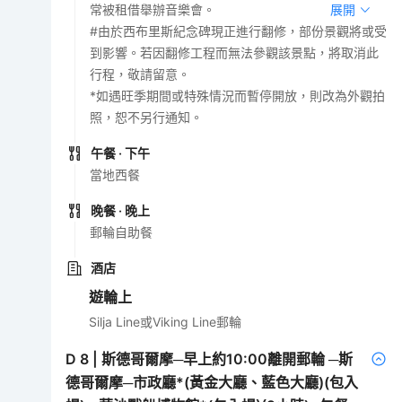
常被租借舉辦音樂會。
展開
#由於西布里斯紀念碑現正進行翻修，部份景觀將或受
到影響。若因翻修工程而無法參觀該景點，將取消此
行程，敬請留意。
*如遇旺季期間或特殊情況而暫停開放，則改為外觀拍
照，恕不另行通知。
午餐
· 下午
當地西餐
晚餐
· 晚上
郵輪自助餐
酒店
遊輪上
Silja Line或Viking Line郵輪
D
8
|
斯德哥爾摩─早上約10:00離開郵輪 ─斯
德哥爾摩─市政廳*(黃金大廳、藍色大廳)(包入