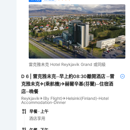
雷克雅未克 Hotel Reykjavik Grand 或同級
D
6
|
雷克雅未克─早上約08:30離開酒店 ─雷
克雅未克✈(乘航機)✈赫爾辛基(芬蘭)─住宿酒
店─晚餐
Reykjavik✈(By Flight)✈Helsinki(Finland)-Hotel
Accommodation-Dinner
早餐
· 上午
酒店享用
午餐
· 下午