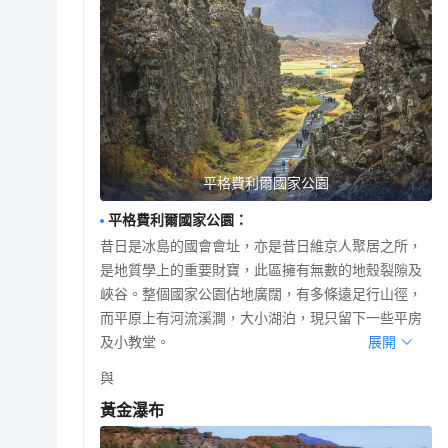
平格費利爾國家公園
平格費利爾國家公園
：
昔日是冰島的國會會址，亦是昔日維京人聚居之所，
是地質學上的重要財寶，此區擁有無數的地殼裂隙及
峽谷。整個國家公園佔地廣闊，有多條遠足行山徑，
而平原上有河流溪澗，大小湖泊，現只留下一些平房
及小教堂。
展開
與
黃金瀑布