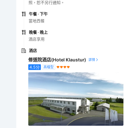
照，恕不另行通知。
午餐
· 下午
當地西餐
晚餐
· 晚上
酒店享用
酒店
修道院酒店(Hotel Klaustur)
4.5
分
高檔型