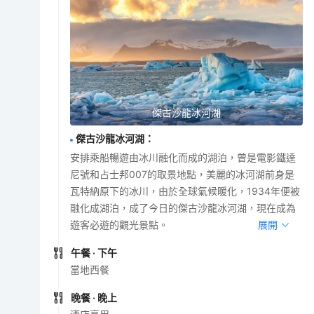
傑古沙龍冰河湖
傑古沙龍冰河湖
：
安排乘船暢遊由冰川融化而成的湖泊，曾是電影鐵達
尼號和占士邦007的取景地點，美麗的冰河湖前身是
瓦特納原下的冰川，由於全球氣候暖化，1934年便被
融化成湖泊，成了今日的傑古沙龍冰河湖，現在成為
遊客必遊的觀光景點。
展開
午餐
· 下午
當地西餐
晚餐
· 晚上