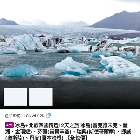
產品團號：
LCNWU12N
冰島+北歐四國精選12天之旅 冰島(雷克雅未克、藍
湖、金環遊)、芬蘭(赫爾辛基)、瑞典(斯德哥爾摩)、挪威
(奧斯陸)、丹麥(哥本哈根) 【全包價】