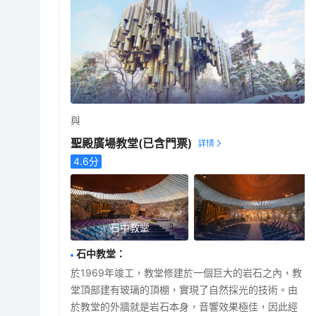
與
聖殿廣場教堂
(已含門票)
4.6
分
石中教堂
石中教堂
：
於1969年竣工，教堂修建於一個巨大的岩石之內，教
堂頂部建有玻璃的頂棚，實現了自然採光的技術。由
於教堂的外牆就是岩石本身，音響效果極佳，因此經