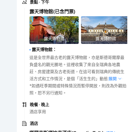
景點
· 下午
露天博物館
(已含門票)
露天博物館
露天博物館
露天博物館
：
這是全世界最古老的露天博物館，亦是斯德哥爾摩最
負盛名的觀光勝地。這裡收集了來自全瑞典各地農
莊、房屋建築及古老街道，在這可看到瑞典的傳統生
活方式和工作情況，是個「活生生的」動態博物館。
展開
*如遇旺季期間或特殊情況而暫停開放，則改為外觀拍
照，恕不另行通知。
晚餐
· 晚上
酒店享用
酒店