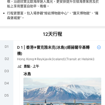
根，沿途欣賞北歐海岸迷人風光，更安排提升住宿海景客房及於
船上享用豐富自助早、晚餐。
行程更豐富，包入場參觀“熔岩博物館中心"、“露天博物館”、“羅
森堡城堡”。
12
天行程
D
1
D
1
|
香港✈雷克雅未克(冰島)(經赫爾辛基轉
機)
D
2
Hong Kong✈Reykjavik(Iceland)(Transit at Helsinki)
景點
· 上午
D
3
冰島
D
4
D
5