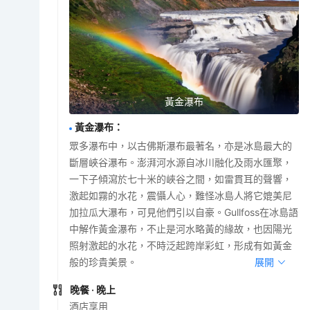
黃金瀑布
黃金瀑布
：
眾多瀑布中，以古佛斯瀑布最著名，亦是冰島最大的
斷層峽谷瀑布。澎湃河水源自冰川融化及雨水匯聚，
一下子傾瀉於七十米的峽谷之間，如雷貫耳的聲響，
激起如霧的水花，震懾人心，難怪冰島人將它媲美尼
加拉瓜大瀑布，可見他們引以自豪。Gullfoss在冰島語
中解作黃金瀑布，不止是河水略黃的緣故，也因陽光
照射激起的水花，不時泛起跨岸彩虹，形成有如黃金
般的珍貴美景。
展開
晚餐
· 晚上
酒店享用