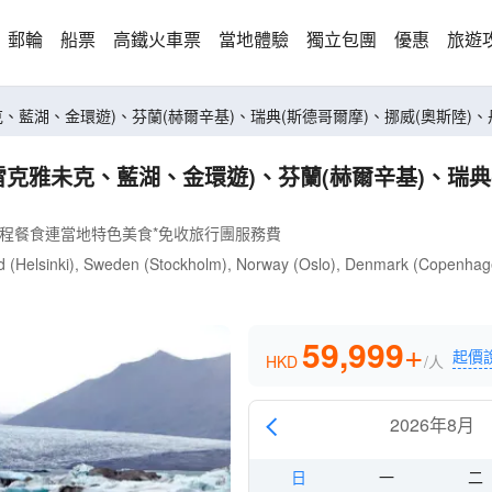
郵輪
船票
高鐵火車票
當地體驗
獨立包團
優惠
旅遊
、藍湖、金環遊)、芬蘭(赫爾辛基)、瑞典(斯德哥爾摩)、挪威(奧斯陸)、丹麥
雷克雅未克、藍湖、金環遊)、芬蘭(赫爾辛基)、瑞典
全程餐食連當地特色美食*免收旅行團服務費
and (Helsinki), Sweden (Stockholm), Norway (Oslo), Denmark (Copenha
59,999
+
起價
HKD
/人
2026年8月
日
一
二