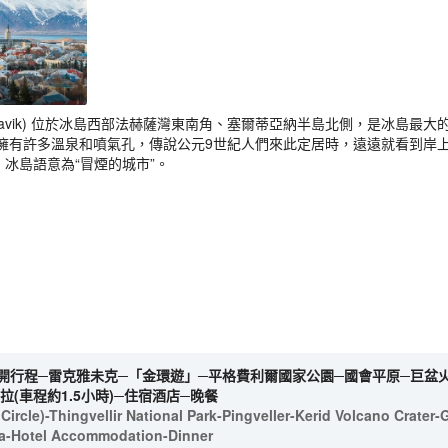
ykjavik) 位於冰島西部法赫薩灣東南角、塞爾蒂亞納半島北側，是冰島
擁有許多溫泉和噴氣孔，傳說公元9世紀人們來此定居時，遠遠就看到岸上
，冰島語意為“冒煙的城市”。
開行程─雷克雅未克─「金環遊」─平格費利爾國家公園─國會平原─巨盆火山
拉(車程約1.5小時)─住宿酒店─晚餐
ircle)-Thingvellir National Park-Pingveller-Kerid Volcano Crater-
lla-Hotel Accommodation-Dinner