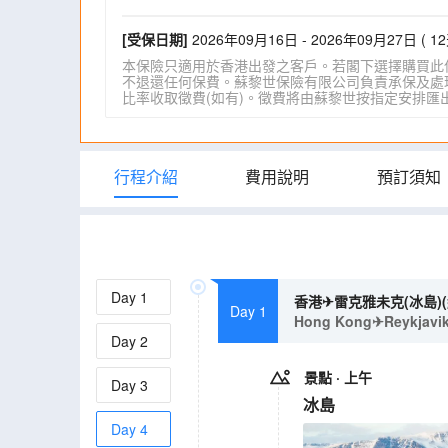
[受保日期]
2026年09月16日 - 2026年09月27日 ( 12
本保險只適用於香港出發之客戶。若閣下選擇購買此
不退還任何保費。蘇黎世保險有限公司負責承保及處理一
比率收取徵費(如有)。徵費將由蘇黎世按指定安排匯出。詳情請瀏
行程介紹
費用說明
預訂須知
Day
1
香港✈雷克雅未克(冰島)
Day 1
Hong Kong✈Reykjavik(I
Day
2
景點
· 上午
Day
3
冰島
Day
4