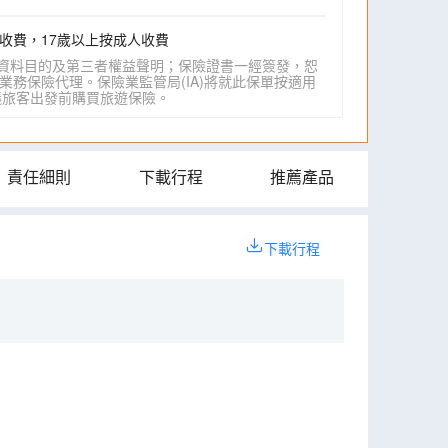
收費，17歲以上按成人收費
資料目的及第三者權益聲明；保險證書一經簽發，恕
業務保險代理。保險業監管局(IA)將就此保單按適用
IA)建議旅客出發前購買旅遊保險。
責任細則
下載行程
推薦產品
下載行程