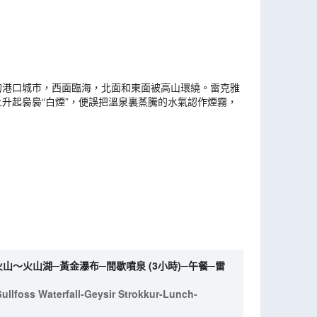
最大的港口城市，西面臨海，北面和東面被高山環繞。雷克雅
升起裊裊“白煙”，便誤把溫泉裏蒸騰的水氣認作煙霧，
～火山湖─黃金瀑布─間歇噴泉 (3小時)─午餐─雷
Gullfoss Waterfall-Geysir Strokkur-Lunch-