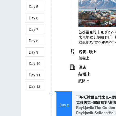
Day
5
Day
6
冰島
Day
7
首都雷克雅未克 (Re
未克地處北極圈附近，
Day
8
稱此地為“雷克雅未克”
晚餐
· 晚上
Day
9
航機上
Day
10
酒店
航機上
Day
11
航機上
Day
12
下午抵達雷克雅未克─展
克雅未克─塞爾福斯/海德
Day 2
Reykjavik(The Golden C
Reykjavik-Selfoss/He