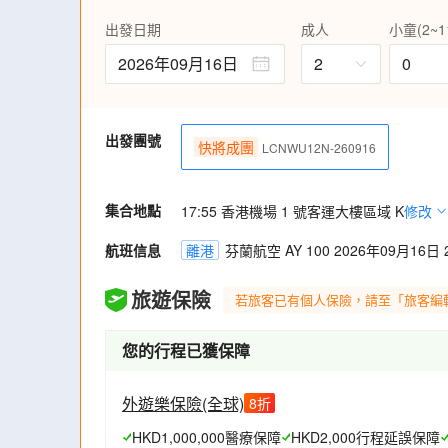
等，了解冰島的奇特地理面貌。
出發日期
成人
小童(2~1
一次過遊覽冰島多個著名瀑布─黃金瀑布、斯
瀑布(水濂瀑布)。
2026年09月16日
2
0
前往冰島著名溫泉區～藍湖溫泉Blue Lagoo
乘船暢遊由冰川融化而成的湖泊，曾是電影鐵
～傑古沙龍冰河湖。
出發團號
參觀每年頒發諾貝爾獎得主之地〝市政廳〞
快將成團
LCNWU12N-260916
館〞。參觀令人大開眼界之〝華沙戰船博物
堂〞。
集合地點
帶您參觀為紀念各種童話家而建造之"安徒生
17:55 香港機場 1 號客運大樓區域 K
修改
讓您回憶童年故事。
航班信息
離港
芬蘭航空 AY 100 2026年09月16日 2
乘搭豪華郵輪由赫爾辛基前往斯德哥爾摩及
賞北歐海岸迷人風光，更安排提升住宿海景
晚餐。
旅遊保險
若旅客已有個人保險，請至「旅客編
行程更豐富，包入場參觀“熔岩博物館中心"、
您的行程已獲保障
外遊樂保險(全球)
8
折
HKD1,000,000醫療保障
HKD2,000行程延誤保障