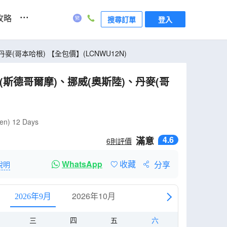
...
攻略
搜尋訂單
登入
(哥本哈根) 【全包價】(LCNWU12N)
(斯德哥爾摩)、挪威(奧斯陸)、丹麥(哥
gen) 12 Days
4.6
滿意
6
則評價
WhatsApp
收藏
分享
說明
2026年10月
2026年9月
三
四
五
六