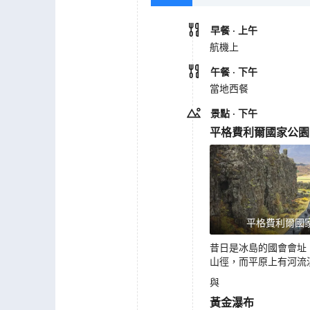
早餐
· 上午
航機上
午餐
· 下午
當地西餐
景點
· 下午
平格費利爾國家公園
平格費利爾國
昔日是冰島的國會會址
山徑，而平原上有河流
與
黃金瀑布