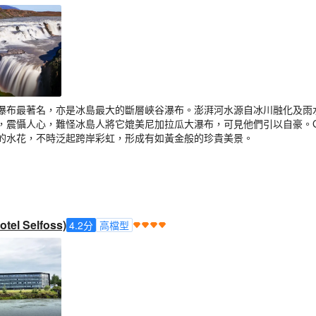
瀑布最著名，亦是冰島最大的斷層峽谷瀑布。澎湃河水源自冰川融化及雨
震懾人心，難怪冰島人將它媲美尼加拉瓜大瀑布，可見他們引以自豪。Gul
的水花，不時泛起跨岸彩虹，形成有如黃金般的珍貴美景。
l Selfoss)
4.2
分
高檔型