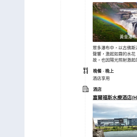
黃金瀑布
眾多瀑布中，以古佛斯
聲響，激起如霧的水花，
故，也因陽光照射激起
晚餐
· 晚上
酒店享用
酒店
塞爾福斯水療酒店(Hote