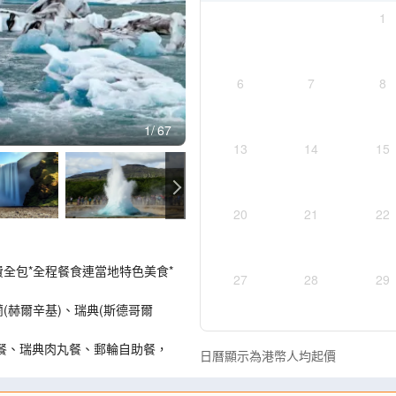
1
6
7
8
1
67
13
14
15
20
21
22
費全包*全程餐食連當地特色美食*
27
28
29
(赫爾辛基)、瑞典(斯德哥爾
餐、瑞典肉丸餐、郵輪自助餐，
日曆顯示為港幣人均起價
往巨盆火山、黃金瀑布、間歇噴泉