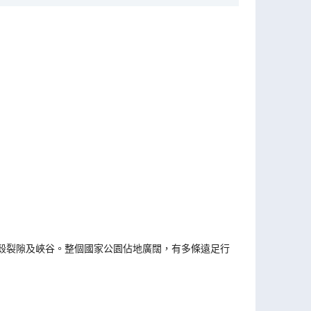
殼裂隙及峽谷。整個國家公園佔地廣闊，有多條遠足行