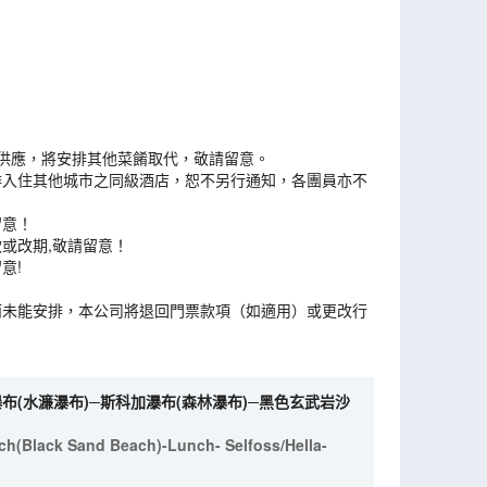
能供應，將安排其他菜餚取代，敬請留意。
排入住其他城市之同級酒店，恕不另行通知，各團員亦不
留意！
或改期,敬請留意！
意!
而未能安排，本公司將退回門票款項（如適用）或更改行
瀑布(水濂瀑布)─斯科加瀑布(森林瀑布)─黑色玄武岩沙
ach(Black Sand Beach)-Lunch- Selfoss/Hella-