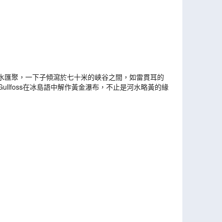
水匯聚，一下子傾瀉於七十米的峽谷之間，如雷貫耳的
lfoss在冰島語中解作黃金瀑布，不止是河水略黃的緣