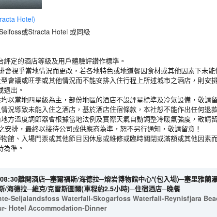
ta Hotel)
lfoss或Stracta Hotel 或同級
台評定的酒店等級及用戶體驗評鑽作標準。
之安排會視乎當地情況而更改，若各地特色或地道餐因食材或其他因素下未
大型會議或旺季或其他情況而不能安排入住行程上所述城市之酒店，則安
或退出。
般均以當地四星級為主，部份地區的酒店不設評星標準及冷氣設備，敬請
之情況導致未能入住之酒店，基於酒店住宿條款，本社恕不能作出任何退款
內地方溫度調節器會根據當地法例及實際天氣自動調整冷暖氣強度，敬請留
酒店之安排，最終以接待公司或供應商為準，恕不另行通知，敬請留意！
博物館、入場門票或其他節目因休息或維修或臨時關閉或滿額或其他因素
待為準。
08:30離開酒店─塞爾福斯/海德拉─熔岩博物館中心*(包入場)─塞里雅蘭
斯/海德拉─維克/克雷斯圖爾(車程約2.5小時)─住宿酒店─晚餐
nte-Seljalandsfoss Waterfall-Skogarfoss Waterfall-Reynisfjara Be
tur- Hotel Accommodation-Dinner