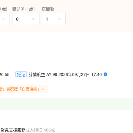
1歲)
嬰兒(0~1歲)
房間數
科加瀑布(森林瀑布)及塞里雅蘭
0
1
n Spa，享受溫泉樂趣。
達尼號和占士邦007的取景地點
；收藏了著名古船〝前進號博物
館〞；建築奇特奧妙之〝石中教
像"、象徵丹麥之〝美人魚像〞，
0:55
抵港
芬蘭航空 AY 99 2026年09月27日 17:40
由奧斯陸前往哥本哈根，沿途欣
客房及於船上享用豐富自助早、
輯」頁選擇「自備保險」。
“露天博物館”、“羅森堡城堡”。
緊急支援服務
成人HKD 466x2