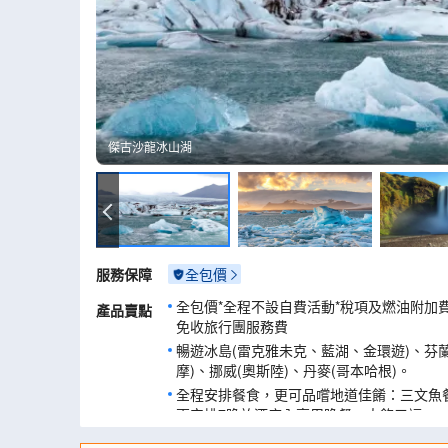
傑古沙龍冰山湖
傑古沙龍冰山湖
服務保障
全包價
全包價*全程不設自費活動*稅項及燃油附加
產品賣點
免收旅行團服務費
暢遊冰島(雷克雅未克、藍湖、金環遊)、芬蘭
摩)、挪威(奧斯陸)、丹麥(哥本哈根)。
全程安排餐食，更可品嚐地道佳餚：三文魚
更安排7晚於酒店內享用晚餐，大飽口福。
暢遊雷克雅未克必遊旅遊路線─金環遊，前