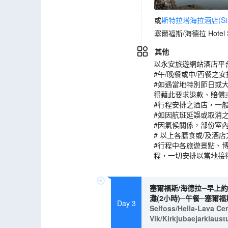
或
斯特拉塔海拉酒店(Strac
塞爾福斯/海德拉 Hotel Se
其他
以永安旅遊網站酒店平
#午/晚餐或中/西餐
#如遇當地特別節日或
得藉此要求退款、賠償
#行程安排之酒店，一
#如因航班延誤或取消
#因氣候關係，部份室
# 以上各膳食或/及
#行程中各旅遊景點、
程，一切安排以當地接
塞爾福斯/海德拉─早上約
灘(2小時)─午餐─塞爾福
Day 3
Selfoss/Hella-Lava Ce
Vik/Kirkjubaejarklaus