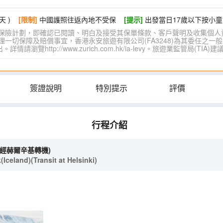
天 )
[限制]
中國護照往返內地不受保
[提示]
出發當日17歲以下按小童
保險計劃，即確認已閱讀、明白及接受其保單條款、客戶聲明及收集個人
切保障及賠償事宜，香港永安旅遊有限公司(FA3248)為其委任之一般
覽http://www.zurich.com.hk/ia-levy。旅遊業監管局(T
簽證說明
特別提示
評價
行程介紹
(經赫爾辛基轉機)
celand)(Transit at Helsinki)