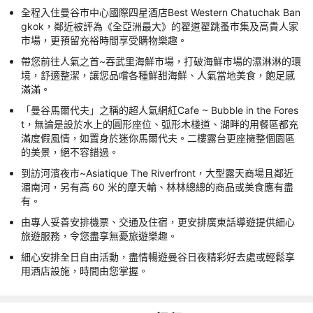
全程入住曼谷市中心國際四星酒店Best Western Chatuchak Ban
gkok，鄰近被評為《全亞洲最大》的翟道翟跳蚤市集及高貴人家
市場，更預留充裕時間享受購物樂趣。
帶您前往人氣之首~吞武里海鮮市場，打破海鮮市場的濕淋淋的環
境，舒適整潔，讓您品嚐各種鮮甜海鮮、人氣當地美食，飽足感
滿滿。
「曼谷馬爾代夫」之稱的超人氣網紅Cafe ~ Bubble in the Fores
t，無論是設於水上的圓形座位、弧形木棧道、湖畔的用餐區都充
滿度假風情，如置身於迷你馬爾代夫。二樓露台更座擁整個園區
的美景，絕不容錯過。
到訪河濱夜市~Asiatique The Riverfront，大型露天商場且鄰近
湄南河，另有高 60 米的摩天輪、林林總總的商品或美食應有盡
有。
由專人妥善安排機票、交通及住宿，更安排廣東話導遊提供細心
旅遊服務，令您盡享無憂旅遊樂趣。
細心安排全日自由活動，盡情暢遊曼谷日夜精彩好去處或輕鬆享
用酒店設施，時間由您掌握。