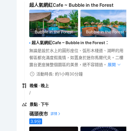
超人氣網紅Cafe ~ Bubble in the Forest
Bubble in the Forest
Bubble in the Forest
超人氣網紅Cafe ~ Bubble in the Forest
：
無論是設於水上的圓形座位、弧形木棧道、湖畔的用
餐區都充滿度假風情，如置身於迷你馬爾代夫。二樓
露台更座擁整個園區的美景，絕不容錯過。
展開
活動時長: 約1小時30分鐘
晚餐
· 晚上
/
景點
· 下午
碼頭夜市
3.9
分