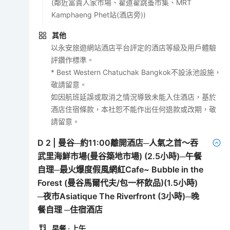
(鄰近富貴人家市場、翟道翟跳蚤市集、MRT
Kamphaeng Phet站(酒店旁))
其他
以永安旅遊網站酒店平台評定的酒店等級及用戶體驗
評鑽作標準。
* Best Western Chatuchak Bangkok不設泳池設施，
敬請留意。
如因航班延誤或取消之情況導致未能入住酒店，基於
酒店住宿條款，本社恕不能作出任何退款或改期，敬
請留意。
D
2
|
曼谷─約11:00離開酒店─人氣之首～吞
武里海鮮市場(曼谷築地市場) (2.5小時)─午餐
自理─最火爆度假風網紅Cafe~ Bubble in the
Forest (曼谷馬爾代夫/包一杯飲品)(1.5小時)
─夜市Asiatique The Riverfront (3小時)─晚
餐自理 ─住宿酒店
早餐
· 上午