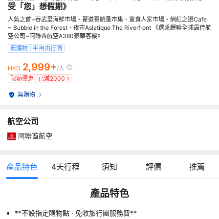
受「您」想假期》
人氣之首~吞武里海鮮市場、翟道翟跳蚤市集、富貴人家市場、網紅之選Cafe
~ Bubble in the Forest、夜市Asiatique The Riverfront 《選乘蟬聯全球最佳航
空公司~阿聯酋航空A380豪華客機》
無購物
半自由行團
2,999+
HKD
/人
限額優惠
已減
2000
無購物
航空公司
阿聯酋航空
產品特色
4
天行程
須知
評價
推薦
產品特色
**不設指定購物點 ‧ 免收旅行團服務費**