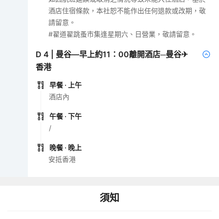
酒店住宿條款，本社恕不能作出任何退款或改期，敬
請留意。
#翟道翟跳蚤市集逢星期六、日營業，敬請留意。
D
4
|
曼谷—早上約11：00離開酒店─曼谷✈
香港
早餐
· 上午
酒店內
午餐
· 下午
/
晚餐
· 晚上
安抵香港
須知