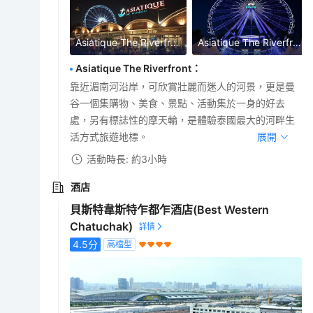
Asiatique The Riverfront
Asiatique The Riverfront
Asiatique The Riverfront
：
靠近湄南河沿岸，可欣賞壯麗而迷人的河景，更是曼
谷一個集購物、美食、景點、活動集於一身的好去
處，另有標誌性的摩天輪，是體驗泰國最大的河畔生
活方式旅遊地標。
展開
活動時長: 約3小時
酒店
貝斯特韋斯特乍都乍酒店(Best Western
Chatuchak)
4.5
分
高檔型