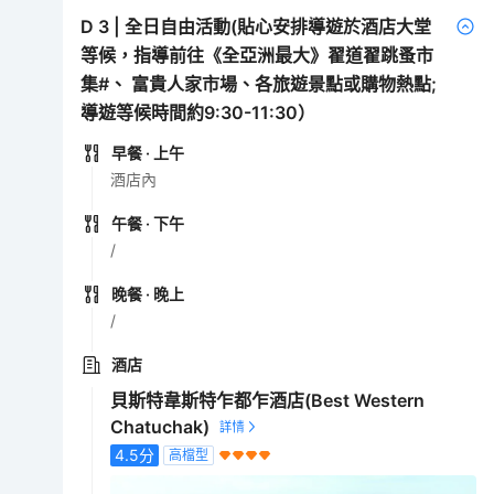
D
3
|
全日自由活動(貼心安排導遊於酒店大堂
等候，指導前往《全亞洲最大》翟道翟跳蚤市
集#、 富貴人家市場、各旅遊景點或購物熱點;
導遊等候時間約9:30-11:30）
早餐
· 上午
酒店內
午餐
· 下午
/
晚餐
· 晚上
/
酒店
貝斯特韋斯特乍都乍酒店(Best Western
Chatuchak)
4.5
分
高檔型