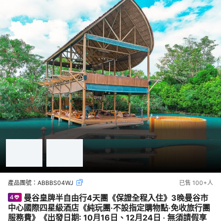
產品團號：
ABBBS04WJ
已售
100+
人
曼谷皇牌半自由行4天團《保證全程入住》3晚曼谷市
中心國際四星級酒店《純玩團‧不設指定購物點‧免收旅行團
服務費》《出發日期: 10月16日、12月24日 ‧ 無須請假享