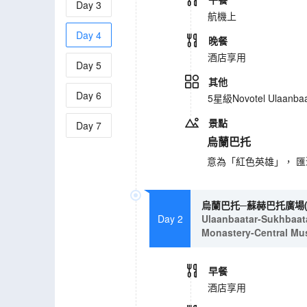
Day
3
航機上
Day
4
晚餐
酒店享用
Day
5
其他
Day
6
5星級Novotel Ulaanbaa
景點
Day
7
烏蘭巴托
意為「紅色英雄」， 
烏蘭巴托─蘇赫巴托廣場
Day 2
Ulaanbaatar-Sukhbaat
Monastery-Central Mu
早餐
酒店享用