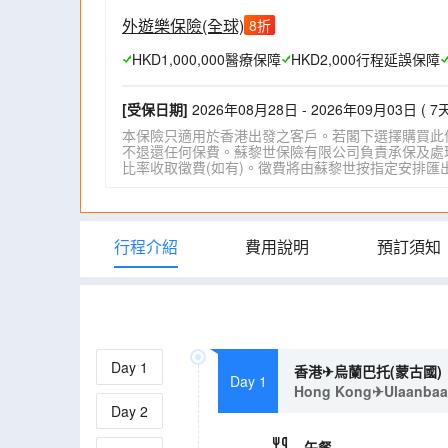
外遊樂保險(全球)
8
折
HKD1,000,000醫療保障
HKD2,000行程延誤保障
[受保日期]
2026年08月28日 - 2026年09月03日 ( 7天
本保險只適用於香港出發之客戶。若閣下選擇購買此
不退還任何保費。蘇黎世保險有限公司負責承保及處理一
比率收取徵費(如有)。徵費將由蘇黎世按指定安排匯出。詳情請瀏
行程介紹
費用說明
預訂須知
Day
1
香港✈烏蘭巴托(蒙古國)
Day 1
Hong Kong✈Ulaanbaat
Day
2
午餐