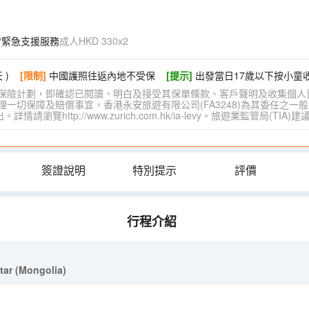
緊急支援服務
成人HKD 330x2
 )
[限制]
中國護照往返內地不受保
[提示]
出發當日17歲以下按小童
保險計劃，即確認已閱讀、明白及接受其保單條款、客戶聲明及收集個人
切保障及賠償事宜，香港永安旅遊有限公司(FA3248)為其委任之一般
覽http://www.zurich.com.hk/ia-levy。旅遊業監管局(T
簽證說明
特別提示
評價
行程介紹
ar (Mongolia)