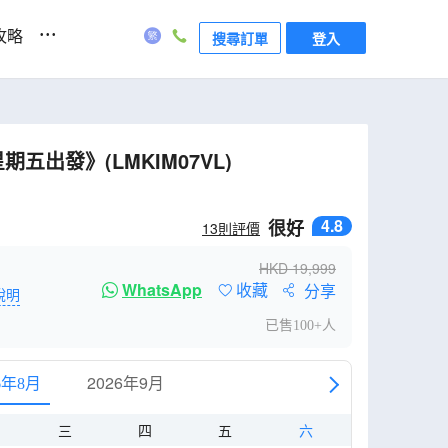
...
攻略
搜尋訂單
登入
出發》(LMKIM07VL)
4.8
很好
13
則評價
HKD
19,999
WhatsApp
收藏
分享
說明
已售100+人
2026年9月
6年8月
三
四
五
六