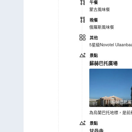
午餐
蒙古風味餐
晚餐
俄羅斯風味餐
其他
5星級Novotel Ulaanbaa
景點
蘇赫巴托廣場
蘇赫巴托廣
為烏蘭巴托地標，是前
景點
甘丹寺