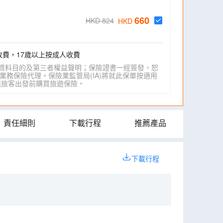
660
HKD 824
HKD
收費，17歲以上按成人收費
資料目的及第三者權益聲明；保險證書一經簽發，恕
業務保險代理。保險業監管局(IA)將就此保單按適用
IA)建議旅客出發前購買旅遊保險。
責任細則
下載行程
推薦產品
下載行程