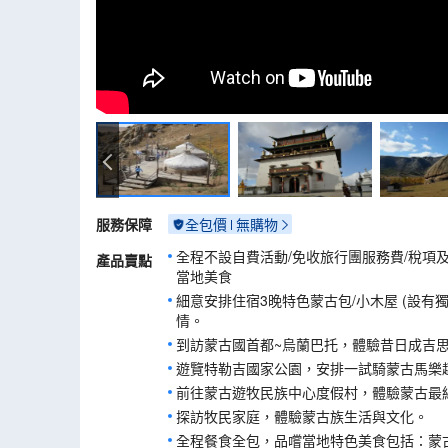
十三世紀文化風情園區
服務保障
全包價
無購物
全程不設自費活動/免收旅行團服務費/稅項
產品賣點
當地美食
細意安排住宿3晚特色蒙古包/小木屋 (設有
情。
到訪蒙古國首都~烏蘭巴托，體驗昔日成吉
遊覽特勒吉國家公園，安排一試騎蒙古馬樂
前往蒙古遊牧民族中心度假村，體驗蒙古最
探訪牧民家庭，體驗蒙古族生活與文化。
全程餐食全包，品嚐當地特色美食包括：蒙