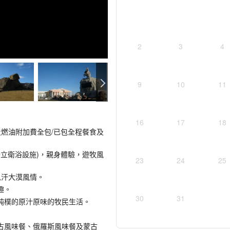
2
3
4
9
10
11
16
17
18
及燃油附加費全包/已包全程餐食及
獨立衛浴設施)，親身體驗，遊牧風
23
24
25
思汗大漠風情。
趣。
30
31
純樸的原汁原味的牧民生活。
古風味餐、俄羅斯風味餐及蒙古