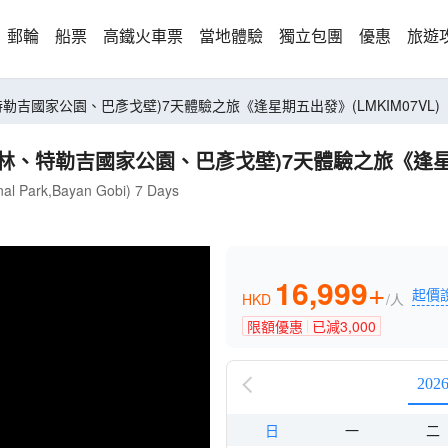
郵輪
船票
高鐵火車票
當地體驗
獨立包團
優惠
旅遊
吉國家公園、巴彥戈壁)7天體驗之旅《逢星期五出發》(LMKIM07VL)
、特勒吉國家公園、巴彥戈壁)7天體驗之旅《逢星期五
nal Park,Bayan Gobi) 7 Days
16,999
+
起價
HKD
/人
限額優惠
已減
3,000
202
日
一
二