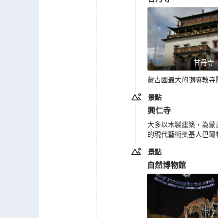
甘丹寺
蒙古國最大的喇嘛教寺
景點
興仁寺
大多以木製建築，為蒙
的現代藝術奠基人巴爾
景點
自然博物館