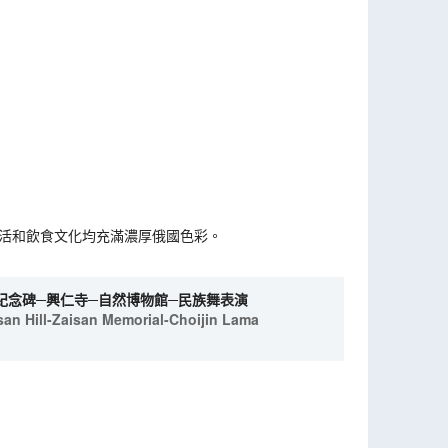
生活和飲食文化均充滿濃厚俄國色彩。
紀念碑─興仁寺─自然博物館─民族舞表演
an Hill-Zaisan Memorial-Choijin Lama