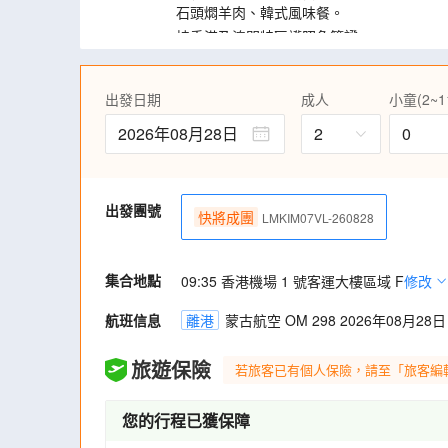
石頭燜羊肉、韓式風味餐。
持香港及澳門特區護照免簽證。
出發日期
成人
小童(2~1
2026年08月28日
2
0
出發團號
快將成團
LMKIM07VL-260828
集合地點
09:35 香港機場 1 號客運大樓區域 F
修改
航班信息
離港
蒙古航空 OM 298 2026年08月28日 
旅遊保險
若旅客已有個人保險，請至「旅客編
您的行程已獲保障