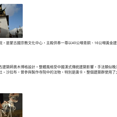
院，是蒙古國宗教文化中心，主殿供奉一尊以40公噸青銅、16公噸黃金建
古建築師奧木博格設計。整體風格受中國漢式傳統建築影響，手法類似晚
杜‧沙拉布，曾參與製作寺院中的法物，特別是唐卡。整個建築群使用了