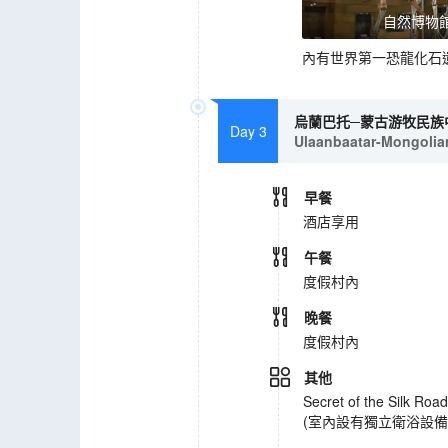
自然博物
內有世界第一恐龍化石
烏蘭巴托─蒙古游牧民族
Day 3
Ulaanbaatar-Mongolia
早餐
酒店享用
午餐
度假村內
晚餐
度假村內
其他
Secret of the Silk Ro
(室內設有獨立衛浴設備