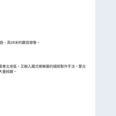
造，高28米的觀音塑像。
清東北地區，又融入藏式喇嘛廟的細部製作手法。蒙古
大量純銀。