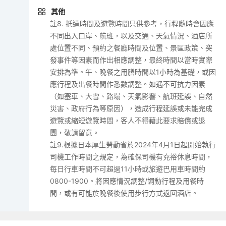
其他
註8. 抵達時間及遊覽時間只供參考，行程隨時會因應
不同出入口岸、航班，以及交通、天氣情況、酒店所
處位置不同、預約之餐廳時間及位置、景區政策、突
發事件等因素而作出相應調整，最終時間以當時實際
安排為準。午、晚餐之用膳時間以1小時為基礎，或因
應行程及出餐時間作悉數調整。如遇不可抗力因素
（如塞車、大雪、路塌、天氣影響、航班延誤、自然
災害、政府行為等原因），造成行程延誤或未能完成
遊覽或縮短遊覽時間，客人不得藉此要求賠償或退
團，敬請留意。
註9.根據日本厚生勞動省於2024年4月1日起開始執行
司機工作時間之規定，為確保司機有充裕休息時間，
每日行車時間不可超過11小時或旅遊巴用車時間約
0800-1900。將因應情況調整/調動行程及用餐時
間，或有可能於晚餐後使用步行方式返回酒店。