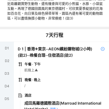
近距離觀賞野生動物，還有機會與可愛的小熊貓、水豚、小袋鼠
互動。再現了德國田園風的東京德國村，可欣賞夏季綻放的花海
如百合花、向日葵及綠色掃帚草等，園區內還有著可愛的動物園
區，可以盡情撫摸小動物，非常療癒！(註3)
7
天行程
D
1
D
1
|
香港✈東京─AEON繽紛購物城(2小時)
(註2)─晚餐自理─住宿酒店(註2)
D
2
午餐
· 下午
航機上▲
D
3
晚餐
· 晚上
/
D
4
酒店
D
5
成田馬羅德國際酒店(Marroad International