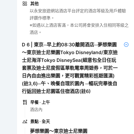
其他
以永安旅遊網站酒店平台評定的酒店等級及用戶體驗
評鑽作標準。
※如遇以上酒店客滿，本公司將會安排入住相同等級之
酒店。
D
6
|
東京─早上約08:30離開酒店─夢想樂園
～東京迪士尼樂園Tokyo Disneyland/東京迪
士尼海洋Tokyo DisneySea(細意包全日任玩
套票及迪士尼度假區單軌電車周遊券，可於一
日內自由進出樂園，更可觀賞精彩巡遊匯演)
(註3,6)─午、晚餐自理於園內 ─暢玩完畢後自
行返回迪士尼園區住宿酒店(註6)
早餐
· 上午
酒店內
景點
· 全天
夢想樂園～東京迪士尼樂園