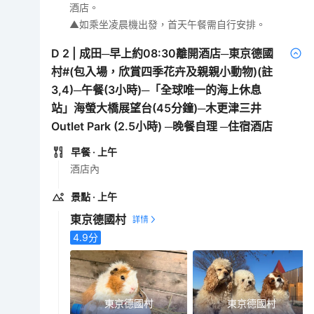
酒店。
▲如乘坐凌晨機出發，首天午餐需自行安排。
D
2
|
成田─早上約08:30離開酒店─東京德國
村#(包入場，欣賞四季花卉及親親小動物)(註
3,4)─午餐(3小時)─「全球唯一的海上休息
站」海螢大橋展望台(45分鐘)─木更津三井
Outlet Park (2.5小時) ─晚餐自理 ─住宿酒店
早餐
· 上午
酒店內
景點
· 上午
東京德國村
4.9
分
東京德國村
東京德國村