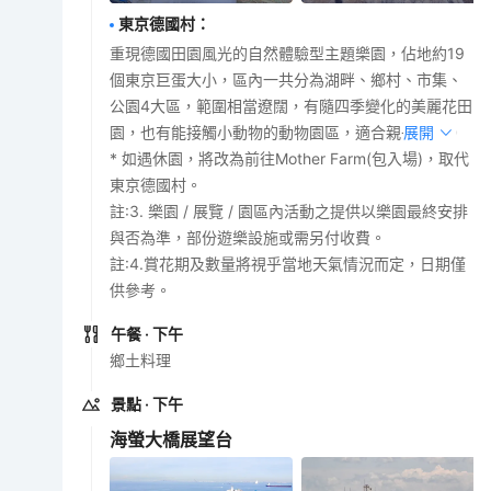
東京德國村
：
重現德國田園風光的自然體驗型主題樂園，佔地約19
個東京巨蛋大小，區內一共分為湖畔、鄉村、市集、
公園4大區，範圍相當遼闊，有隨四季變化的美麗花田
園，也有能接觸小動物的動物園區，適合親子同樂。
展開
* 如遇休園，將改為前往Mother Farm(包入場)，取代
東京德國村。
註:3. 樂園 / 展覽 / 園區內活動之提供以樂園最終安排
與否為準，部份遊樂設施或需另付收費。
註:4.賞花期及數量將視乎當地天氣情況而定，日期僅
供參考。
午餐
· 下午
鄉土料理
景點
· 下午
海螢大橋展望台