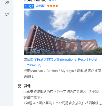
Hotel Narita)
D
6
4.3
分
高檔型
D
7
或
國際度假酒店悠樂居(International Resort Hotel
Yurakujo)
成田Marroad / Garden / Mystays / 湯樂城 酒店或同
級(註2)
其他
以永安旅遊網站酒店平台評定的酒店等級及用戶體驗
評鑽作標準。
※如遇以上酒店客滿，本公司將會安排入住相同等級之