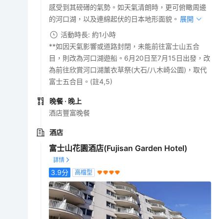
感受到其磅礡的氣勢。如天氣清朗時，更可俯瞰周邊
的河口湖，以及連綿起伏的日本地形面貌。
展開
活動時長: 約1小時
**如因天氣影響或道路封閉，未能前往富士山五合
目，則改為河口湖遊船。6月20日至7月15日出發，改
為前往欣賞河口湖薰衣草祭(大石/八木崎公園)，取代
富士五合目。(註4,5)
晚餐
· 晚上
酒店豐富晚餐
酒店
富士山花園酒店(Fujisan Garden Hotel)
3.9
分
高檔型