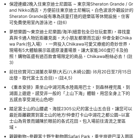
保證連續2晚入住東京迪士尼園區 ~ 東京灣Sheraton Grande / Gr
and Nikko酒店，方便前往東京迪士尼暢玩。白色波浪外觀設計的
Sheraton Grande設有專為孩童打造的遊樂區等休閒設施，住客
可免費使用室內游泳池。(註6)
夢想樂園～東京迪士尼樂園/海洋(細意包全日任玩套票)，尋找童
真與卡通人物近距離見面，大小朋友都樂而忘返! 仲會全新Chiika
wa Park(包入場），一齊投入Chiikawa可愛又療癒的奇妙世界，
現場有5大體驗展示區還原漫畫場景，讓大家能360度打卡及拍
照！購物區還有過百款會場限定的商品，Chiikawa粉絲必去！(註
3)
前往欣賞河口湖薰衣草祭(大石/八木崎公園) (6月20日至7月15日
出發，取代富士五合目)。(註4,5)
《重本安排》乘坐山中湖河馬水陸兩用巴士，到森林裡兜風，到
湖面上遨遊，感受非一般的「上山下海」體驗，用您全身上下的
五感去享受湖光山色吧!
踏足富士山的山腰處、海拔2305公尺的富士山五合目，讓您可以
最近距離觀賞到富士山的地方!仲會打卡山中湖花之都公園~以富
士山為背景而鋪陳於眼前的各式花田。包入場前往清流之里區
域。
親親動物~參觀富士野生動物園Safari Park，乘坐旅遊巴深入園區