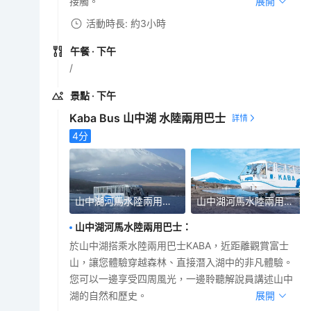
接觸。
展開
活動時長: 約3小時
午餐
· 下午
/
景點
· 下午
Kaba Bus 山中湖 水陸兩用巴士
4
分
山中湖河馬水陸兩用巴士
山中湖河馬水陸兩用巴士
山中湖河馬水陸兩用巴士
：
於山中湖搭乘水陸兩用巴士KABA，近距離觀賞富士
山，讓您體驗穿越森林、直接潛入湖中的非凡體驗。
您可以一邊享受四周風光，一邊聆聽解說員講述山中
湖的自然和歷史。
展開