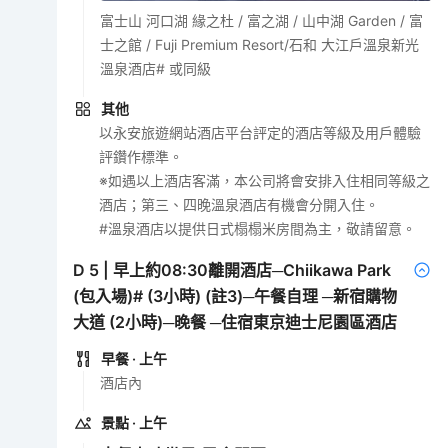
富士山 河口湖 緣之杜 / 富之湖 / 山中湖 Garden / 富
士之館 / Fuji Premium Resort/石和 大江戶溫泉新光
溫泉酒店# 或同級
其他
以永安旅遊網站酒店平台評定的酒店等級及用戶體驗
評鑽作標準。
※如遇以上酒店客滿，本公司將會安排入住相同等級之
酒店；第三、四晚溫泉酒店有機會分開入住。
#溫泉酒店以提供日式榻榻米房間為主，敬請留意。
D
5
|
早上約08:30離開酒店─Chiikawa Park
(包入場)# (3小時) (註3)─午餐自理 ─新宿購物
大道 (2小時)─晚餐 ─住宿東京迪士尼園區酒店
早餐
· 上午
酒店內
景點
· 上午