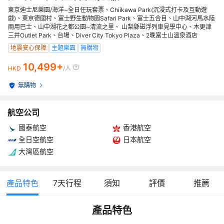
東京迪士尼樂園/海洋~全日任玩套票、Chiikawa Park(沉浸式打卡及互動遊
戲)、東京德國村、富士野生動物園Safari Park、富士五合目、山中湖河馬水陸
兩用巴士、山中湖花之都公園~清流之里、 山梨縣磁浮列車見學中心、木更津
三井Outlet Park、台場、Diver City Tokyo Plaza、2晚富士山溫泉酒店
地震安心保障
主題樂園
無購物
10,499+
HKD
/人
無購物
航空公司
國泰航空
香港航空
全日空航空
日本航空
大灣區航空
產品特色
7
天行程
須知
評價
推薦
產品特色