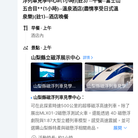
浮列車見學中心#(1小時)(註3) ─午餐─富士山
五合目**(1小時)─溫泉酒店(盡情享受日式溫
泉樂)(註1)─酒店晚餐
早餐
· 上午
酒店內
景點
· 上午
山梨縣立磁浮展示中心
山梨縣磁浮列車見學中心
山梨縣磁浮列車見學中心
山梨縣磁浮列車見學中心
：
可在此探索時速500公里的超導磁浮高速列車。除了
展出MLX01-2磁懸浮測試火車，還能透過 4D 磁懸浮
劇院與1:87大型立體列車模型，感受高速震撼，並可
選購山梨縣特產與磁懸浮相關商品。
展開
活動時長: 約1小時