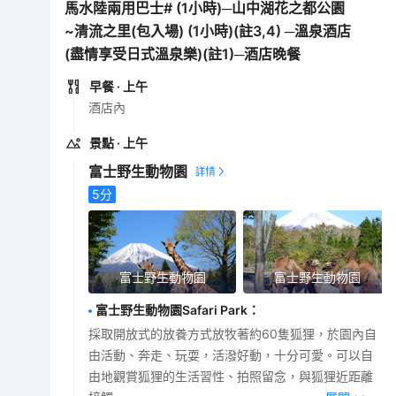
馬水陸兩用巴士# (1小時)─山中湖花之都公園
~清流之里(包入場) (1小時)(註3,4) ─溫泉酒店
(盡情享受日式溫泉樂)(註1)─酒店晚餐
早餐
· 上午
酒店內
景點
· 上午
富士野生動物園
5
分
富士野生動物園
富士野生動物園
富士野生動物園Safari Park
：
採取開放式的放養方式放牧著約60隻狐狸，於園內自
由活動、奔走、玩耍，活潑好動，十分可愛。可以自
由地觀賞狐狸的生活習性、拍照留念，與狐狸近距離