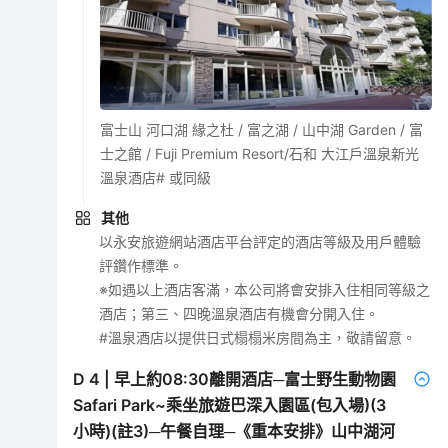
富士山 河口湖 緣之杜 / 富之湖 / 山中湖 Garden / 富
士之館 / Fuji Premium Resort/石和 大江戶溫泉新光
溫泉酒店# 或同級
其他
以永安旅遊網站酒店平台評定的酒店等級及用戶體驗
評鑽作標準。
※如遇以上酒店客滿，本公司將會安排入住相同等級之
酒店；第三、四晚溫泉酒店有機會分開入住。
#溫泉酒店以提供日式榻榻米房間為主，敬請留意。
D
4
|
早上約08:30離開酒店─富士野生動物園
Safari Park~乘坐旅遊巴深入園區(包入場)(3
小時)(註3)─午餐自理─《重本安排》山中湖河