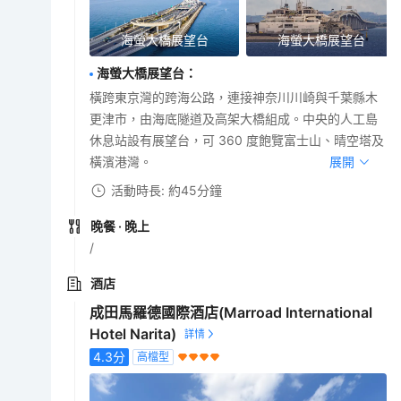
海螢大橋展望台
海螢大橋展望台
海螢大橋展望台
：
橫跨東京灣的跨海公路，連接神奈川川崎與千葉縣木
更津市，由海底隧道及高架大橋組成。中央的人工島
休息站設有展望台，可 360 度飽覽富士山、晴空塔及
橫濱港灣。
展開
活動時長: 約45分鐘
晚餐
· 晚上
/
酒店
成田馬羅德國際酒店(Marroad International
Hotel Narita)
4.3
分
高檔型