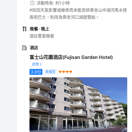
活動時長: 約1小時
#如因天氣影響或維修而未能安排乘坐山中湖河馬水陸
兩用巴士，則改為乘坐河口湖遊覽船。
晚餐
· 晚上
酒店豐富晚餐
酒店
富士山花園酒店(Fujisan Garden Hotel)
3.9
分
高檔型