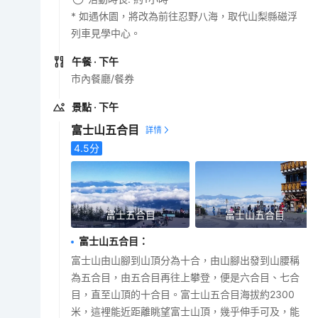
* 如遇休園，將改為前往忍野八海，取代山梨縣磁浮
列車見學中心。
午餐
· 下午
市內餐廳/餐券
景點
· 下午
富士山五合目
4.5
分
富士五合目
富士山五合目
富士山五合目
：
富士山由山腳到山頂分為十合，由山腳出發到山腰稱
為五合目，由五合目再往上攀登，便是六合目、七合
目，直至山頂的十合目。富士山五合目海拔約2300
米，這裡能近距離眺望富士山頂，幾乎伸手可及，能