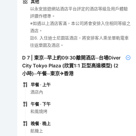
其他
以永安旅遊網站酒店平台評定的酒店等級及用戶體驗
評鑽作標準。
※如遇以上酒店客滿，本公司將會安排入住相同等級之
酒店。
註6. 入住迪士尼園區酒店，將安排客人乘坐單軌電車
往返樂園及酒店。
D
7
|
東京─早上約09:30離開酒店─台場Diver
City Tokyo Plaza (欣賞1:1 巨型高達模型) (2
小時)─午餐─東京✈香港
早餐
· 上午
酒店內
午餐
· 下午
和風燒烤
晚餐
· 晚上
航機上