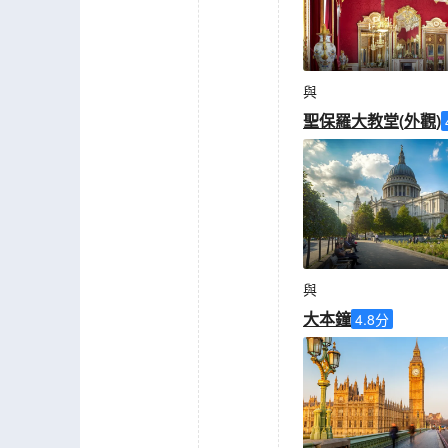
與
聖保羅大教堂
(
外觀
)
與
大本鐘
4.8
分