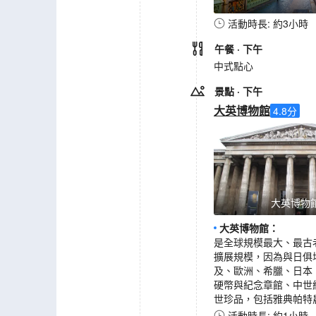
活動時長: 約3小時
午餐
· 下午
中式點心
景點
· 下午
大英博物館
4.8
分
大英博物
大英博物館
：
是全球規模最大、最古
擴展規模，因為與日俱
及、歐洲、希臘、日本
硬幣與紀念章館、中世
世珍品，包括雅典帕特農神殿(
活動時長: 約1小時