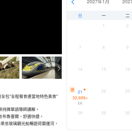
0月
2026年11月
2026年12月
2027年1月
202
日
一
二
1
2
7
8
9
14
15
16
惠
22
23
21
費全包*全程餐食連當地特色美食*
32,699
+
EK
排持牌華語導師講解。
28
29
30
敦前往布魯塞爾，舒適快捷。
排乘坐玻璃觀光船暢遊荷蘭運河，