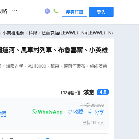
...
攻略
搜尋訂單
登入
雕像、科隆、法蘭克福(LEWWL11N)(LEWWL11N)
荷蘭運河、風車村列車、布魯塞爾、小英雄
恩、詩隆古堡、冰川3000、琉森、萊茵河瀑布、施維茨齒
4.6
滿意
133
則評價
HKD
35,999
WhatsApp
收藏
分享
說明
已售100+人