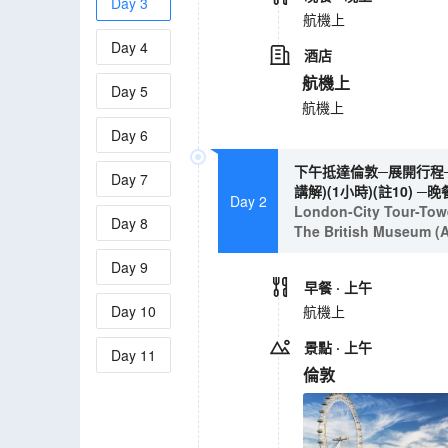
Day
3
航機上
Day
4
酒店
航機上
Day
5
航機上
Day
6
下午抵達倫敦─展開行程─
Day
7
講解)(1小時)(註10) 
Day 2
London-City Tour-Towe
Day
8
The British Museum (
Day
9
早餐
· 上午
Day
10
航機上
景點
· 上午
Day
11
倫敦