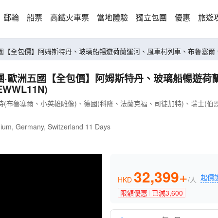
郵輪
船票
高鐵火車票
當地體驗
獨立包團
優惠
旅遊
五國【全包價】阿姆斯特丹、玻璃船暢遊荷蘭運河、風車村列車、布魯塞爾、小英雄
1天團·歐洲五國【全包價】阿姆斯特丹、玻璃船暢遊
WWL11N)
(布魯塞爾、小英雄雕像)、德國(科隆、法蘭克福、司徒加特)、瑞士(伯
gium, Germany, Switzerland 11 Days
32,399
+
起價
HKD
/人
限額優惠
已減
3,600