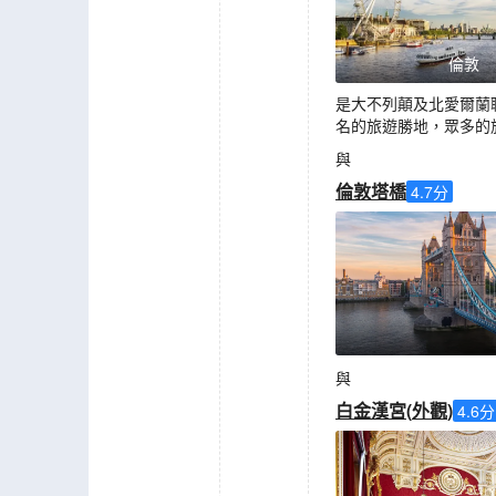
倫敦
是大不列顛及北愛爾蘭
名的旅遊勝地，眾多的
與
倫敦塔橋
4.7
分
與
白金漢宮
(
外觀
)
4.6
分