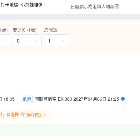
的打卡地標~小英雄雕像。
日曆顯示為港幣人均起價
一座以熊為背景主題的浪漫優美
1歲)
嬰兒(0~1歲)
房間數
古堡並於古堡中品嚐葡萄酒，寫
湖東端小島上。
0
1
山峯之巔，登上觀景台全景觀飽覽
子紀念碑。亦可走到湖上中古式
布，從觀景台近距離感受萬馬奔騰
，以俯衝角度飽覽阿爾卑斯山絕
 18:05
抵港
阿聯酋航空 EK 380 2027年04月06日 21:25
威爾特海姆購物村，盡情購買心頭
輯」頁選擇「自備保險」。
伯恩特色拼盤、德國豬手啤酒
、當地中餐更安排8道菜及1道