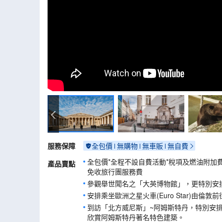
2026年9月
2026年1
大英博物館
服務保障
全包價
無購物
無車販
無自費
全包價*全程不設自費活動*稅項及燃油附加
產品賣點
免收旅行團服務費
參觀舉世聞名之「大英博物館」，更特別安
安排乘坐歐洲之星火車(Euro Star)由倫
到訪「北方威尼斯」~阿姆斯特丹，特別安
欣賞阿姆斯特丹著名特色建築。