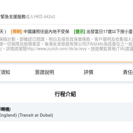
緊急支援服務
成人HKD 442x2
天 )
[限制]
中國護照往返內地不受保
[提示]
出發當日17歲以下按小童
保險計劃，即確認已閱讀、明白及接受其保單條款、客戶聲明及收集個人
切保障及賠償事宜，香港永安旅遊有限公司(FA3248)為其委任之一般
覽http://www.zurich.com.hk/ia-levy。旅遊業監管局(T
訂須知
簽證說明
評價
責任
行程介紹
拜轉機)
land) (Transit at Dubai)