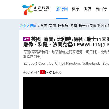
旅行團
機票
酒店
自由行
永安旅行團
英國+荷蘭+比利時+德國+瑞士11天團·歐洲
英國+荷蘭+比利時+德國+瑞士1
雕像、科隆、法蘭克福(LEWWL11N)(LE
荷蘭(阿姆斯特丹、玻璃船暢遊荷蘭運河、風車村)、比利時
軌鐵路列車)
Europe 5 Countries: United Kingdom, Netherlands, Bel
航空公司：
阿聯酋航空