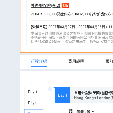
外遊樂保險(全球)
8
折
HKD1,000,000醫療保障
HKD2,000行程延誤保障
[受保日期]
2027年03月27日 - 2027年04月06日 ( 11
本保險只適用於香港出發之客戶。若閣下選擇購買此
不退還任何保費。蘇黎世保險有限公司負責承保及處理一
比率收取徵費(如有)。徵費將由蘇黎世按指定安排匯出。詳情請瀏
行程介紹
費用說明
預
Day
1
香港✈倫敦(英國) (經杜
Day 1
Hong Kong✈London(Eng
Day
2
晚餐
· 晚上