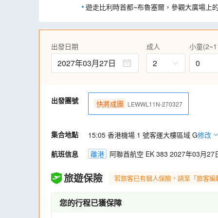
遊走比利時首都~布魯塞爾，參觀大廣場上
前往世界文化遺產、瑞士的首都～伯恩，是
古城，到處可見16世紀古舊建築的風光。
安排乘坐觀光船暢遊蕾夢湖。
出發日期
成人
小童(2~1
重本包入場參觀「世界十大城堡之一」詩隆
意萬分。這座中世紀水上城堡坐落於日內瓦
2027年03月27日
2
0
安排乘搭纜車到達冰川3000的雪山，站在
群山勝景，感受到無與倫比的震撼!
遊覽琉森市內名勝，參觀表揚瑞士軍人的獅
出發團號
快將成團
的木橋，欣賞油畫傑作。
LEWWL11N-270327
欣賞全歐洲最壯麗、最大的瀑布~萊茵河瀑
的瀑布聲帶來的心靈震顫!
集合地點
15:05 香港機場 1 號客運大樓區域 G
修改
施維茨~乘坐世界上最陡峭的齒軌鐵路列車
景。
航班信息
離港
阿聯酋航空 EK 383 2027年03月27日
暢遊科隆高街(購物天堂大街)及法蘭克福~
好。
旅遊保險
若旅客已有個人保險，請至「旅客編
全程餐食全包，包括：比利時白酒煮青口、
餐、瑞士芝士火鍋、瑞士香腸餐、中式點心
湯，並安排4晚於酒店享用晚餐。
您的行程已獲保障