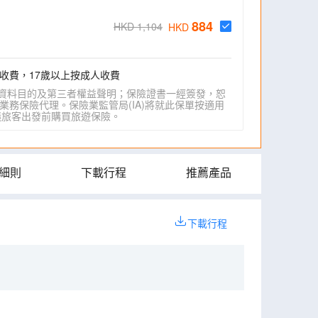
884
HKD 1,104
HKD
收費，17歲以上按成人收費
資料目的及第三者權益聲明；保險證書一經簽發，恕
業務保險代理。保險業監管局(IA)將就此保單按適用
IA)建議旅客出發前購買旅遊保險。
細則
下載行程
推薦產品
下載行程