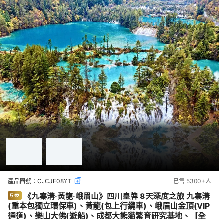
產品團號：
CJCJF08YT
已售
5300+
人
《九寨溝‧黃龍‧峨眉山》四川皇牌 8天深度之旅 九寨溝
(重本包獨立環保車)、黃龍(包上行纜車)、峨眉山金頂(VIP
通道)、樂山大佛(遊船)、成都大熊貓繁育研究基地、【全