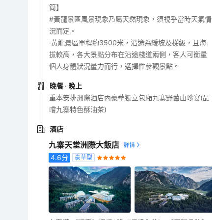
筒】
#黃龍景區風景現象乃屬天然現象，須視乎當時天氣情
況而定。
‧黃龍景區單程約3500米，沿途為緩坡及梯級，且海
拔較高，各大景點分布在沿途棧道兩側，客人可衡量
個人身體狀況量力而行，選擇性參觀景點。
晚餐
· 晚上
重本安排洲際酒店內豪華獨立包廂九寨野菌山珍宴(品
嚐九寨特色酥油茶)
酒店
九寨天堂洲際大飯店
4.6
分
豪華型