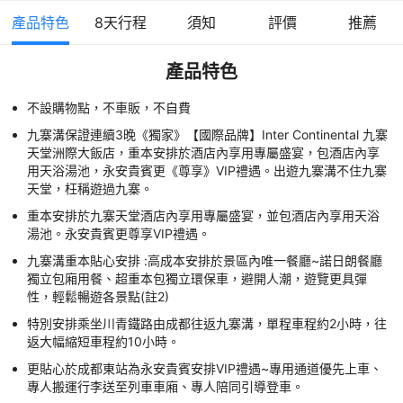
產品特色
8
天行程
須知
評價
推薦
產品特色
不設購物點，不車販，不自費
九寨溝保證連續3晚《獨家》【國際品牌】Inter Continental 九寨
天堂洲際大飯店，重本安排於酒店內享用專屬盛宴，包酒店內享
用天浴湯池，永安貴賓更《尊享》VIP禮遇。出遊九寨溝不住九寨
天堂，枉稱遊過九寨。
重本安排於九寨天堂酒店內享用專屬盛宴，並包酒店內享用天浴
湯池。永安貴賓更尊享VIP禮遇。
九寨溝重本貼心安排 :高成本安排於景區內唯一餐廳~諾日朗餐廳
獨立包廂用餐、超重本包獨立環保車，避開人潮，遊覽更具彈
性，輕鬆暢遊各景點(註2)
特別安排乘坐川青鐵路由成都往返九寨溝，單程車程約2小時，往
返大幅縮短車程約10小時。
更貼心於成都東站為永安貴賓安排VIP禮遇~專用通道優先上車、
專人搬運行李送至列車車廂、專人陪同引導登車。