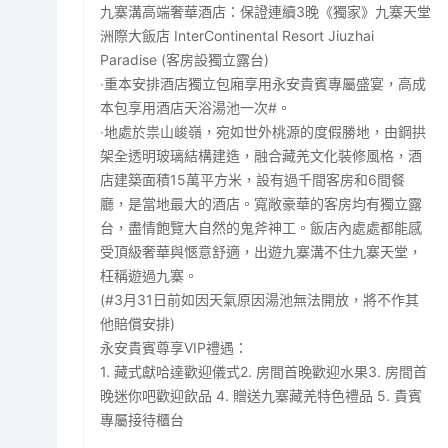
九寨溝高端奢華酒店：保證連續3晚《獨家》九寨天堂
洲際大飯店 InterContinental Resort Jiuzhai
Paradise (客房設獨立露台)
‧重本安排酒店獨立包廂享用永安貴賓專屬盛宴，高成
本包享用酒店天浴湯池一次#。
‧地處於祟山峻嶺，宛如世外桃源的度假勝地，由鋼拱
架全透明玻璃結構建造，融合藏羌文化裝修風格，酒
店建築面積15萬平方米，設有過千間客房和6間餐
廳，是當地最大的酒店。寬敞豪華的客房均有獨立露
台，盡情飽覽大自然的鬼斧神工。飯店內處處都能感
受頂級奢華與愜意舒適，出遊九寨溝不住九寨天堂，
枉稱遊過九寨。
(#3月31日前如因天氣原因湯池無法開放，將不作其
他賠償安排)
永安貴賓尊享VIP禮遇：
1. 藏式獻哈達歡迎儀式2. 房間首晚歡迎水果3. 房間首
晚迷你吧歡迎飲品 4. 贈送九寨藏羌特色禮品 5. 貴賓
專屬接待櫃台