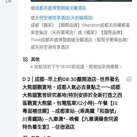
D
8
或
成都非遺博覽園緹沃麗酒店
或
天府空港悦享酒店(天府機場店)
成都《獨家》【國際品牌】Sheraton成都天府麗都喜
來登飯店（天府廣場店）或《獨家》【國際品牌】
Tivoli成都非遺博覽園緹沃麗酒店（葡萄牙奢華品牌）
或天府空港悅享酒店
其他
※ 如航班於下午18:00前抵達，將增加享用晚餐。
D
2
|
成都─早上約08:30離開酒店─世界著名
大熊貓觀賞地、成都人氣必去景點之一～成都
大熊貓繁育研究基地(特別安排於全新打造之西
區觀賞大熊貓，包電瓶車)(2小時)─午餐【川
粵滋補佳餚】─成都東站─(乘高鐵「和諧號」
川青鐵路) ─九寨溝*─晚餐【九寨溝藥食同源
特色養生宴】─住宿酒店