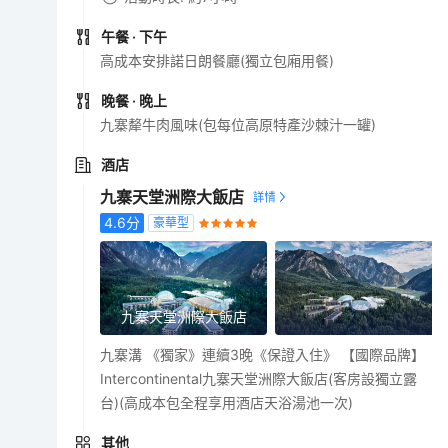
午餐
· 下午
高成本安排諾日朗餐廳(獨立包廂用餐)
晚餐
· 晚上
九寨犛牛肉風味(包每位高原特產沙棘汁一罐)
酒店
九寨天堂洲際大飯店
4.6
分
豪華型
九寨天堂洲際大飯店
九寨溝 《獨家》連續3晚《保證入住》 【國際品牌】
Intercontinental九寨天堂洲際大飯店(客房設獨立露
台)(高成本包全程享用酒店天浴湯池一次)
其他