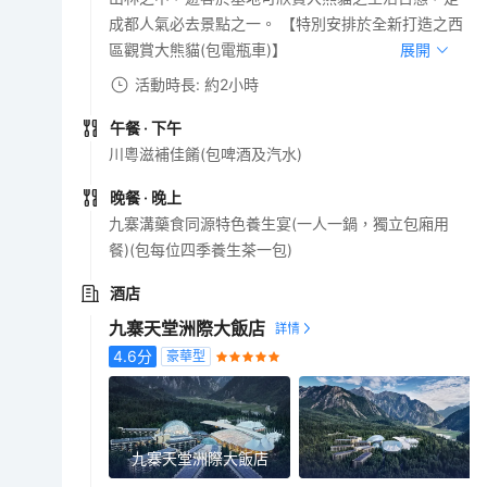
成都人氣必去景點之一。 【特別安排於全新打造之西
區觀賞大熊貓(包電瓶車)】
展開
活動時長: 約2小時
午餐
· 下午
川粵滋補佳餚(包啤酒及汽水)
晚餐
· 晚上
九寨溝藥食同源特色養生宴(一人一鍋，獨立包廂用
餐)(包每位四季養生茶一包)
酒店
九寨天堂洲際大飯店
4.6
分
豪華型
九寨天堂洲際大飯店