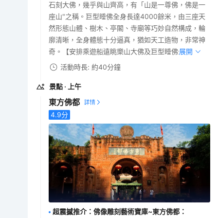
石刻大佛，幾乎與山齊高，有「山是一尊佛，佛是一
座山"之稱。巨型睡佛全身長達4000餘米，由三座天
然形態山體、樹木、亭閣、寺廟等巧妙自然構成，輪
廓清晰，全身體態十分逼真，猶如天工造物，非常神
奇。【安排乘遊船遠眺樂山大佛及巨型睡佛全貌】
展開
活動時長: 約40分鐘
景點
· 上午
東方佛都
4.9
分
超震撼推介：佛像雕刻藝術寶庫~東方佛都
：