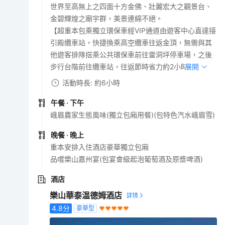
世界至高無上之四面十方金佛、壯麗宏大之觀景台、
金碧輝煌之廟宇群，美景連綿不絕。
【超重本包乘獨立環保車經VIP通道由遊客中心直達接
引殿纜車站，快捷換乘高空纜車往返金頂，無需與其
他遊客排隊搭乘公共環保車前往雷洞坪停車場，之後
步行台階前往纜車站，往返節時省力約2小時(註2)】
展開
活動時長: 約6小時
午餐
· 下午
峨眉農家生態風味(獨立包廂用餐)(包特色汽水峨眉雪)
晚餐
· 晚上
重本安排入住酒店豪華獨立包廂
品嚐樂山嘉州宴(包宴會級起泡葡萄酒及原漿啤酒)
酒店
樂山華泰温德姆酒店
4.8
分
豪華型