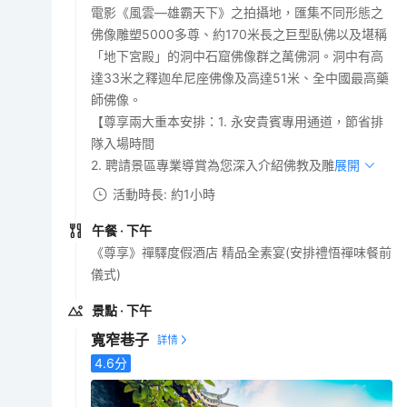
電影《風雲—雄霸天下》之拍攝地，匯集不同形態之
佛像雕塑5000多尊、約170米長之巨型臥佛以及堪稱
「地下宮殿」的洞中石窟佛像群之萬佛洞。洞中有高
達33米之釋迦牟尼座佛像及高達51米、全中國最高藥
師佛像。
【尊享兩大重本安排：1. 永安貴賓專用通道，節省排
隊入場時間
2. 聘請景區專業導賞為您深入介紹佛教及雕刻文化】
展開
活動時長: 約1小時
午餐
· 下午
《尊享》禪驛度假酒店 精品全素宴(安排禮悟禪味餐前
儀式)
景點
· 下午
寬窄巷子
4.6
分