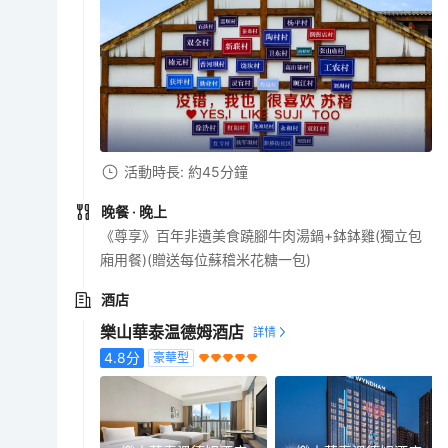
活動時長: 約45分鐘
晚餐
· 晚上
《尊享》百年非遺美食蹺腳牛肉湯鍋+鉢鉢雞(獨立包
廂用餐)(贈送每位蘇稽米花糖一包)
酒店
樂山華泰温德姆酒店
4.8
分
豪華型