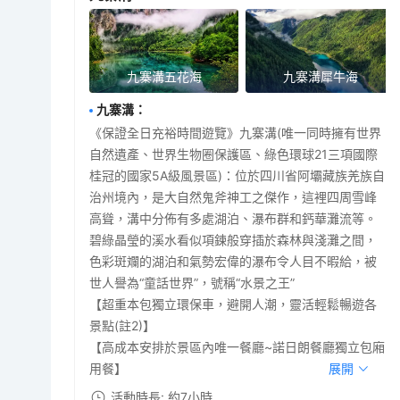
九寨溝五花海
九寨溝犀牛海
九寨溝
：
《保證全日充裕時間遊覽》九寨溝(唯一同時擁有世界
自然遺產、世界生物圈保護區、綠色環球21三項國際
桂冠的國家5A級風景區)：位於四川省阿壩藏族羌族自
治州境內，是大自然鬼斧神工之傑作，這裡四周雪峰
高聳，溝中分佈有多處湖泊、瀑布群和鈣華灘流等。
碧綠晶瑩的溪水看似項鍊般穿插於森林與淺灘之間，
色彩斑斕的湖泊和氣勢宏偉的瀑布令人目不暇給，被
世人譽為“童話世界”，號稱“水景之王”
【超重本包獨立環保車，避開人潮，靈活輕鬆暢遊各
景點(註2)】
【高成本安排於景區內唯一餐廳~諾日朗餐廳獨立包廂
用餐】
展開
活動時長: 約7小時