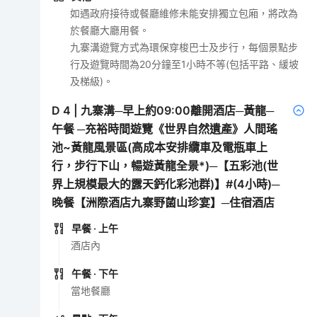
如遇政府接待或餐廳維修未能安排獨立包廂，將改為
於餐廳大廳用餐。
九寨溝遊覽方式為環保穿梭巴士及步行，每個景點步
行及遊覽時間為20分鐘至1小時不等(包括平路、緩坡
及梯級)。
D
4
|
九寨溝─早上約09:00離開酒店─黃龍─
午餐 ─充裕時間遊覽《世界自然遺產》人間瑤
池~黃龍風景區(高成本安排纜車及電瓶車上
行，步行下山，暢遊黃龍全景*)─【五彩池(世
界上規模最大的露天鈣化彩池群)】#(4小時)─
晚餐【洲際酒店九寨野菌山珍宴】─住宿酒店
早餐
· 上午
酒店內
午餐
· 下午
當地餐廳