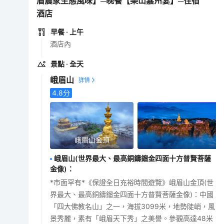
眉農家生態風味】─晚餐【樂山嘉州宴】─住宿
酒店
早餐
· 上午
酒店內
景點
· 全天
峨眉山
4.8
分
峨眉山金頂
峨眉山(世界最大、最高銅鑄鎦金四面十方普賢菩薩
金像)
：
*市面罕有*《保證全日充裕時間遊覽》峨眉山金頂(世
界最大、最高銅鑄鎦金四面十方普賢菩薩金像)：中國
「四大佛教名山」之一，海拔3099米，地勢陡峭，風
景秀麗，素有「峨眉天下秀」之美譽。參觀高達48米