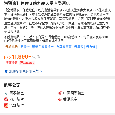
港獨家】連住３晚九寨天堂洲際酒店
【全港獨家：保證連住３晚九寨溝奢華酒店~九寨天堂洲際大飯店，不住九寨天
堂，枉稱遊九寨】，重本安排洲際酒店豪華獨立包廂晚餐及享用湯池及尊享專
屬VIP禮遇。 超重本包獨立環保車遊覽九寨溝及峨眉山金頂（特別安排VIP通道
直達金頂纜車站，往返節時省力山路約2小時） 乘坐川青鐵路由成都往返九寨
溝，單程車程約2小時，往返大幅縮短車程約10小時，貼心於成都東站安排VIP
免排隊禮遇
不設購物點，不車販，不自費！ 長者優惠： 60歲或以上，每位減人民幣300
(持任何證件均可享用優惠，費用於當地退回)
升級純玩
無購物
贈送手機數據卡
含耳機導覽
無車販
無自費
11,999+
HKD
/人
限額優惠
已減
900
無購物
·
無車販
·
無自費
航空公司
國泰航空
中國國際航空
四川航空
香港航空
深圳航空