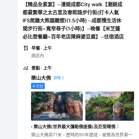
【精品全素宴】─漫遊成都City walk【潮遊成
都最繁華之太古里及春熙路步行街(打卡人氣
IFS爬牆大熊貓雕塑)(1.5小時) ─成都慢生活休
閒步行街~寬窄巷子(1小時)】─晚餐【米芝蓮
必比登餐廳~百年老店陳麻婆豆腐】─住宿酒店
早餐
· 上午
酒店內
景點
· 上午
樂山大佛
4.6
分
樂山大佛
樂山大佛(世界最大彌勒佛座像)及巨型睡佛
：
樂山大佛高71米，歷時約90年建成，被譽為世界第一