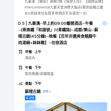
九寨溝 《獨家》連續3晚《保證入住》 【國際品牌】
Intercontinental九寨天堂洲際大飯店(客房設獨立露
台)(高成本包全程享用酒店天浴湯池一次)
D
5
|
九寨溝─早上約09:00離開酒店─午餐
─(乘高鐵「和諧號」川青鐵路)─成都/樂山─蘇
稽古鎮(45分鐘)─晚餐【百年非遺美食翹腳牛
肉湯鍋+鉢鉢雞】─住宿酒店
早餐
· 上午
酒店內
午餐
· 下午
當地餐廳/高鐵餐盒
景點
· 下午
蘇稽古鎮
4.2
分