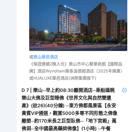
或
樂山華邑酒店
《保證連續2晚入住》樂山市中心繁華商圈【國際品
牌】酒店Wyndham華泰溫德姆酒店（2025年開業）
或HUALUXE華邑酒店(洲際集團旗下)
D
7
|
樂山─早上約08:30離開酒店─乘船遠眺
樂山大佛及巨型睡佛《世界文化與自然雙遺
產》(註26)(40分鐘) ─東方佛都風景區【永安
貴賓VIP通道，觀賞5000多尊不同形態之佛像
雕塑─約170米長之巨型臥佛─「地下宮殿」萬
佛洞─全中國最高藥師佛像】(1小時) ─午餐