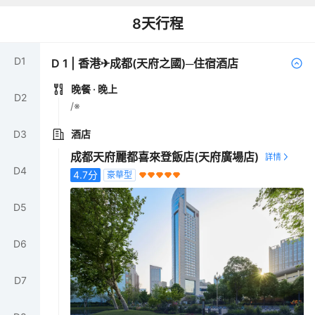
8
天行程
D
1
D
1
|
香港✈成都(天府之國)─住宿酒店
晚餐
· 晚上
D
2
/※
D
3
酒店
成都天府麗都喜來登飯店(天府廣場店)
D
4
4.7
分
豪華型
D
5
D
6
D
7