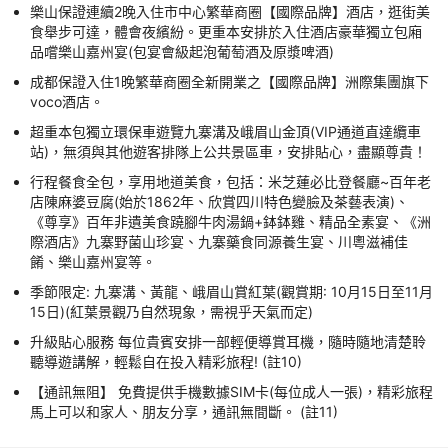
樂山保證連續2晚入住市中心繁華商圈【國際品牌】酒店，逛街美
食舉步可達，體會夜繽紛。更重本安排於入住酒店豪華獨立包廂
品嚐樂山嘉州宴(包宴會級起泡葡萄酒及原漿啤酒)
成都保證入住1晚繁華商圈全新開業之【國際品牌】洲際集團旗下
voco酒店。
超重本包獨立環保車遊覽九寨溝及峨眉山金頂(VIP通道直達纜車
站)，無須與其他遊客排隊上公共景區車，安排貼心，盡顯尊貴！
行程餐食全包，享用地道美食，包括：米芝蓮必比登餐廳~百年老
店陳麻婆豆腐(始於1862年、欣賞四川特色變臉及茶藝表演)、
《尊享》百年非遺美食蹺腳牛肉湯鍋+鉢鉢雞、精品全素宴、《洲
際酒店》九寨野菌山珍宴、九寨藥食同源養生宴、川粵滋補佳
餚、樂山嘉州宴等。
季節限定: 九寨溝、黃龍、峨眉山賞紅葉(觀賞期: 10月15日至11月
15日)(紅葉景觀乃自然現象，需視乎天氣而定)
升級貼心服務 每位貴賓安排一部輕便導賞耳機，隨時隨地清楚聆
聽導遊講解，輕鬆自在投入精彩旅程! (註10)
【通訊無阻】 免費提供手機數據SIM卡(每位成人一張)，精彩旅程
馬上可以和家人、朋友分享，通訊無間斷。 (註11)