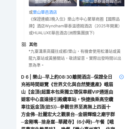
樂山華泰溫德姆酒店
樂山華泰溫德姆酒店
或
樂山華邑酒店
《保證連續2晚入住》樂山市中心繁華商圈【國際品
牌】酒店Wyndham華泰溫德姆酒店（2025年開業）
或HUALUXE華邑酒店(洲際集團旗下)
其他
*九寨溝乘高鐵往成都/樂山，有機會使用松潘站或黃
龍九寨站或黃勝關站，敬請留意。實際出發時間以出
票為準。
D
6
|
樂山─早上約08:30離開酒店─保證全日
充裕時間遊覽《世界文化與自然雙遺產》峨眉
山【金頂(超重本包乘獨立環保車經VIP通道由
遊客中心直達接引殿纜車站，快捷換乘高空纜
車往返金頂(註5))─參觀世界至高無上四面十
方金佛─壯麗宏大之觀景台─金碧輝煌之廟宇群
─金剛嘴─捨身崖─華藏寺】(6小時)─午餐【峨