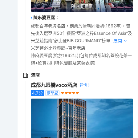
陳麻婆豆腐
陳麻婆豆腐
：
成都百年老牌名店，創業於清朝同治初(1862年)，曾
先後入選亞洲50佳餐廳“亞洲之粹Essence Of Asia”及
米芝蓮指南“必比登BIB GOURMAND”榜單。
展開
米芝蓮必比登餐廳~百年老店
陳麻婆豆腐(始於1862年)(包每位成都知名蓋碗花茶一
碗+欣賞四川特色變臉及茶藝表演)
酒店
成都九眼橋voco酒店
4.7
分
豪華型