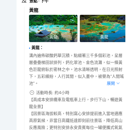
景點
· 下午
黃龍
黃龍
黃龍
黃龍
：
溝內遍佈碳酸鈣華沉積，點綴著三千多個彩池，呈層
層疊疊梯田狀排列，鈣化翠池、金色流灘，似一條黃
色巨龍俯臥於密林之中。池水清晰透明，在日光照射
下，五彩繽紛，人行其間，似入畫中，被譽為“人間瑤
池”。
展開
活動時長: 約4小時
【高成本安排纜車及電瓶車上行，步行下山，暢遊黃
龍全景】
【因景區海拔較高，特別窩心安排提前進入當地適應
高原氣候，非當日高鐵抵達即刻前往景區，降低高山
反應風險；更特別安排永安貴賓每位一罐便攜式氧氣