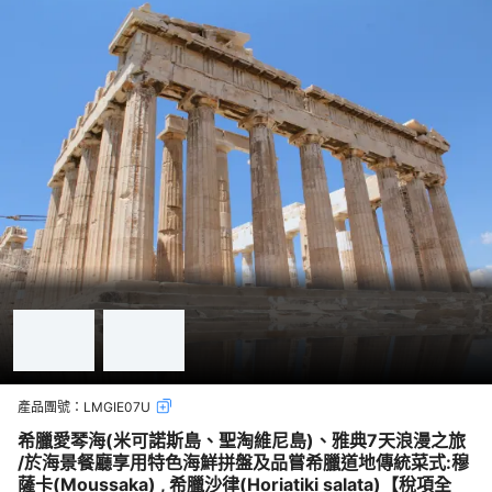
產品團號：
LMGIE07U
希臘愛琴海(米可諾斯島、聖淘維尼島)、雅典7天浪漫之旅
/於海景餐廳享用特色海鮮拼盤及品嘗希臘道地傳統菜式:穆
薩卡(Moussaka) , 希臘沙律(Horiatiki salata)【稅項全