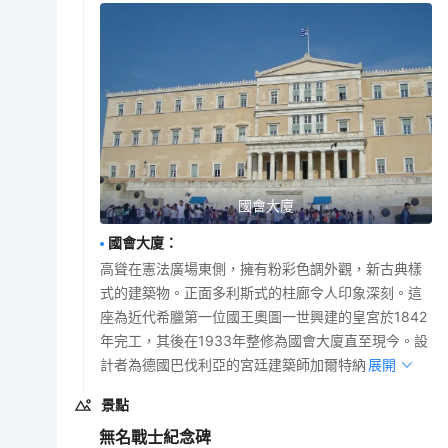
國會大廈
國會大廈
：
高聳在憲法廣場東側，擁有粉彩色調外觀，新古典樣
式的建築物。正面多利斯式的柱廊令人印象深刻。這
座為近代希臘第一位國王奧圖一世興建的皇宮於1842
年完工，其後在1933年整修為國會大廈直至現今。設
計者為德國巴伐利亞的宮廷建築師加爾特納。
展開
景點
無名戰士紀念碑