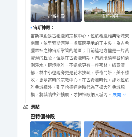
宙斯神殿
宙斯神殿
宙斯神殿
：
宙斯神殿是古希臘的宗教中心，位於希臘雅典衛城東
南面，依里索斯河畔一處廣闊平地的正中央，為古希
臘眾神之神宙斯掌管的地區；目前這地方儘是一片黃
澄澄的丘陵，但是在古希臘時期，四周環繞翠谷和清
洌溪水，環境幽雅，不遠處更有一座密林，綠意濃
郁，林中小徑兩旁更是花木扶疏，爭奇鬥妍，美不勝
收，更是當時的宗教中心。在古希臘時代，那地位於
雅典城牆外，到了哈德連帝時代為了擴大雅典城規
模，將城牆往外擴展，才把神殿納入城內。
展開
景點
巴特儂神殿