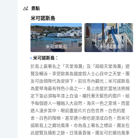
景點
米可諾斯島
米可諾斯島
米可諾斯島
米可諾斯島
：
於島上最著名之「天堂海灘」及「超級天堂海灘」遊
覽及暢泳，享受歐美各國度假人士心目中之天堂。團
友可由領隊代為安排下，前往市內觀光；米可諾斯島
為愛琴海最有特色小島之一，島上房屋於當地法例規
定下皆必須每年漆上白油，襯托著天藍色的窗戶，給
予每個遊人一種融入大自然，海天一色之意境。而當
遊人漫步其中，眼前盡是片片白色世界，白色的屋
舍，白色的階梯，甚至連小樹也是漆成白色。而米可
諾斯島上之磨坊風車，亦為島上著名之標誌，團友在
此遊覽及攝影之餘。日落黃昏後，團友可於磨坊風車