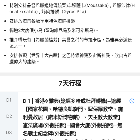
特別安排品嘗希臘道地傳統菜式:穆薩卡(Moussaka) , 希臘沙律(H
oriatiki salata) , 烤肉捲餅（Gyros Pita）
安排於海景餐廳享用特色海鮮拼盤
暢遊2大度假小島 (聖淘維尼島及米可諾斯島)。
推介暢玩有【希臘蘭桂芳】美譽之稱的布拉卡區，為雅典必遊景
區之一。
安排參觀【世界十大古蹟】之巴特儂神殿及宙斯神殿，欣賞古希
臘偉大的建築。
7
天行程
D
1
D
1
|
香港✈雅典(途經多哈或杜拜轉機)─途經
【國家花園、哈德良凱旋門、聖保羅教堂、施
D
2
利曼故居（諾米斯博物館）、天主教大教堂】
憲法廣場(外觀拍照)─國會大廈(外觀拍照)─無
D
3
名戰士紀念碑(外觀拍照)