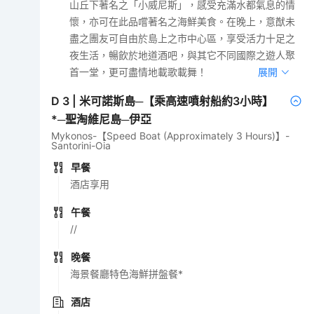
山丘下著名之「小威尼斯」，感受充滿水都氣息的情
懷，亦可在此品嚐著名之海鮮美食。在晚上，意猷未
盡之團友可自由於島上之市中心區，享受活力十足之
夜生活，暢飲於地道酒吧，與其它不同國際之遊人聚
首一堂，更可盡情地載歌載舞！
展開
D
3
|
米可諾斯島─【乘高速噴射船約3小時】
*─聖淘維尼島─伊亞
Mykonos-【Speed Boat (Approximately 3 Hours)】-
Santorini-Oia
早餐
酒店享用
午餐
//
晚餐
海景餐廳特色海鮮拼盤餐*
酒店