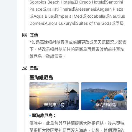
Scorpios Beach Hotel或El Greco Hotel或Santorini
Palace或Kallisti Thera或Aressana或Aegean Plaza
或Aqua Blue或Imperial Med或Rocabella或Nautilus
Dome或Aurora Luxury或Suites of the Gods或同級
其他
*如遇高速噴射船客滿或船期更改或因天氣情況之影響
下，將改乘噴射船前往帕羅斯島再轉乘渡輪前往聖淘
維尼島，敬請留意。
景點
聖淘維尼島
聖淘維尼島
聖淘維尼島
聖淘維尼島
：
傳說中，此島曾與亞特蘭提斯大陸相連結，後來亞特
蘭提斯大陸因受神罰而沒入海底。此後，這個源遠的