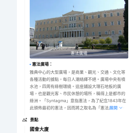
憲法廣場
憲法廣場
：
雅典中心的大型廣場，是商業、觀光、交通、文化等
各種活動的據點，每日人潮絡繹不絕。廣場中央有噴
水池，四周有綠樹環繞。這座鋪設大理石地板的廣
場，也是觀光客、市民休憩的場所，稱得上是都市的
綠洲。「Syntagma」意指憲法，為了紀念1843年在
此頒佈最初的憲法，因而將之取名為「憲法廣場」。
展開
景點
國會大廈