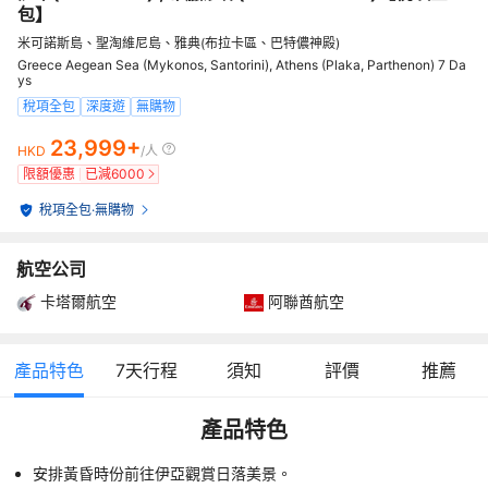
包】
米可諾斯島、聖淘維尼島、雅典(布拉卡區、巴特儂神殿)
Greece Aegean Sea (Mykonos, Santorini), Athens (Plaka, Parthenon) 7 Da
ys
稅項全包
深度遊
無購物
23,999+
HKD
/人
限額優惠
已減
6000
稅項全包
·
無購物
航空公司
卡塔爾航空
阿聯酋航空
產品特色
7
天行程
須知
評價
推薦
產品特色
安排黃昏時份前往伊亞觀賞日落美景。