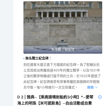
無名戰士紀念碑
無名戰士紀念碑
：
刻在國會大廈正面下方牆面的紀念碑。為了慰藉反抗
土耳其統治希臘長達400年的獨立戰爭，以及1821年
之後的戰爭殉職或行蹤不明的士兵，於1932年建造了
此紀念碑。紀念碑兩旁有穿著希臘民族服飾的年輕衛
兵守衛，每1小時進行一次交班儀式。
展開
D
2
|
雅典─【乘高速噴射船約3小時】*─愛琴
海上的明珠【米可諾斯島】─自由活動或自費