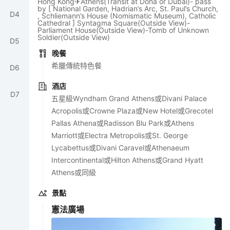
Hong Kong✈Athens(Transit at Doha or Dubai)- pass
by [ National Garden, Hadrian’s Arc, St. Paul’s Church,
D
4
, Schliemann’s House (Nomismatic Museum), Catholic
Cathedral ] Syntagma Square(Outside View)-
Parliament House(Outside View)-Tomb of Unknown
Soldier(Outside View)
D
5
晚餐
希臘傳統特色餐
D
6
酒店
D
7
五星級Wyndham Grand Athens或Divani Palace
Acropolis或Crowne Plaza或New Hotel或Grecotel
Pallas Athena或Radisson Blu Park或Athens
Marriott或Electra Metropolis或St. George
Lycabettus或Divani Caravel或Athenaeum
Intercontinental或Hilton Athens或Grand Hyatt
Athens或同級
景點
憲法廣場