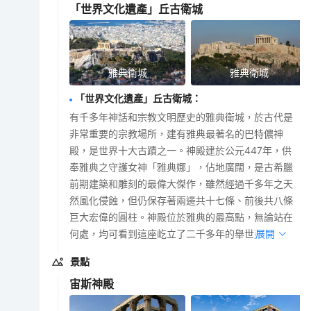
「世界文化遺產」丘古衛城
雅典衛城
雅典衛城
「世界文化遺產」丘古衛城
：
有千多年神話和宗教文明歷史的雅典衛城，於古代是
非常重要的宗教場所，建有雅典最著名的巴特儂神
殿，是世界十大古蹟之一。神殿建於公元447年，供
奉雅典之守護女神「雅典娜」，佔地廣闊，是古希臘
前期建築和雕刻的最偉大傑作，雖然經過千多年之天
然風化侵蝕，但仍保存著兩邊共十七條、前後共八條
巨大宏偉的圓柱。神殿位於雅典的最高點，無論站在
何處，均可看到這座屹立了二千多年的舉世建築。
展開
景點
宙斯神殿