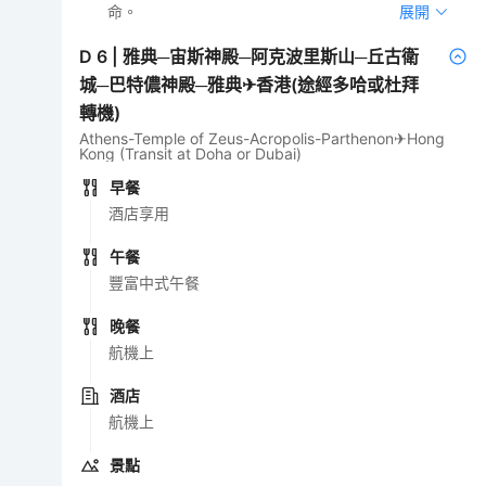
命。
展開
D
6
|
雅典─宙斯神殿─阿克波里斯山─丘古衛
城─巴特儂神殿─雅典✈香港(途經多哈或杜拜
轉機)
Athens-Temple of Zeus-Acropolis-Parthenon✈Hong
Kong (Transit at Doha or Dubai)
早餐
酒店享用
午餐
豐富中式午餐
晚餐
航機上
酒店
航機上
景點