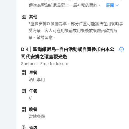
傳說為聖淘維尼島蒙上一層神秘的面紗。
展開
其他
*座位安排以餐廳為準，部分位置可能無法在用餐時享
受海景。客人可在用餐前或用餐後於餐廳內欣賞海
景，敬請留意。
D
4
|
聖淘維尼島─自由活動或自費參加由本公
司代安排之環島觀光遊
Santorini- Free for leisure
早餐
酒店享用
午餐
//
晚餐
當地餐廳
酒店