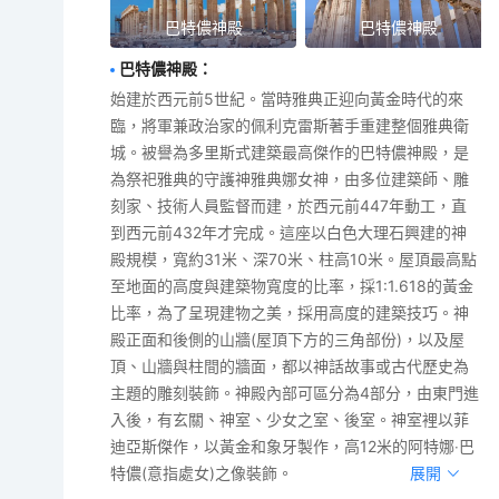
巴特儂神殿
巴特儂神殿
巴特儂神殿
：
始建於西元前5世紀。當時雅典正迎向黃金時代的來
臨，將軍兼政治家的佩利克雷斯著手重建整個雅典衛
城。被譽為多里斯式建築最高傑作的巴特儂神殿，是
為祭祀雅典的守護神雅典娜女神，由多位建築師、雕
刻家、技術人員監督而建，於西元前447年動工，直
到西元前432年才完成。這座以白色大理石興建的神
殿規模，寬約31米、深70米、柱高10米。屋頂最高點
至地面的高度與建築物寬度的比率，採1:1.618的黃金
比率，為了呈現建物之美，採用高度的建築技巧。神
殿正面和後側的山牆(屋頂下方的三角部份)，以及屋
頂、山牆與柱間的牆面，都以神話故事或古代歷史為
主題的雕刻裝飾。神殿內部可區分為4部分，由東門進
入後，有玄關、神室、少女之室、後室。神室裡以菲
迪亞斯傑作，以黃金和象牙製作，高12米的阿特娜‧巴
特儂(意指處女)之像裝飾。
展開