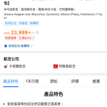
包】
米可諾斯島、聖淘維尼島、雅典(布拉卡區、巴特儂神殿)
Greece Aegean Sea (Mykonos, Santorini), Athens (Plaka, Parthenon) 7 Da
ys
稅項全包
深度遊
無購物
23,999+
HKD
/人
限額優惠
已減
6000
稅項全包
·
無購物
航空公司
卡塔爾航空
阿聯酋航空
產品特色
7
天行程
須知
評價
推薦
產品特色
安排黃昏時份前往伊亞觀賞日落美景。