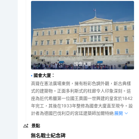
國會大廈
國會大廈
：
高聳在憲法廣場東側，擁有粉彩色調外觀，新古典樣
式的建築物。正面多利斯式的柱廊令人印象深刻。這
座為近代希臘第一位國王奧圖一世興建的皇宮於1842
年完工，其後在1933年整修為國會大廈直至現今。設
計者為德國巴伐利亞的宮廷建築師加爾特納。
展開
景點
無名戰士紀念碑