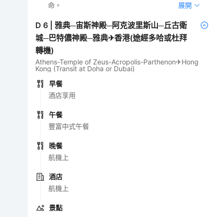
命。
展開
D
6
|
雅典─宙斯神殿─阿克波里斯山─丘古衛
城─巴特儂神殿─雅典✈香港(途經多哈或杜拜
轉機)
Athens-Temple of Zeus-Acropolis-Parthenon✈Hong
Kong (Transit at Doha or Dubai)
早餐
酒店享用
午餐
豐富中式午餐
晚餐
航機上
酒店
航機上
景點