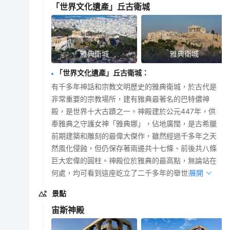
「世界文化遺產」丘古衛城
雅典衛城
雅典衛城
「世界文化遺產」丘古衛城
：
有千多年神話和宗教文明歷史的雅典衛城，於古代是
非常重要的宗教場所，建有雅典最著名的巴特儂神
殿，是世界十大古蹟之一。神殿建於公元447年，供
奉雅典之守護女神「雅典娜」，佔地廣闊，是古希臘
前期建築和雕刻的最偉大傑作，雖然經過千多年之天
然風化侵蝕，但仍保存著兩邊共十七條、前後共八條
巨大宏偉的圓柱。神殿位於雅典的最高點，無論站在
何處，均可看到這座屹立了二千多年的舉世建築。
展開
景點
宙斯神殿