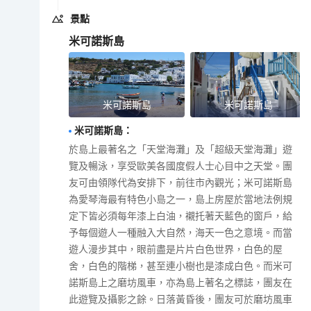
景點
米可諾斯島
米可諾斯島
米可諾斯島
米可諾斯島
：
於島上最著名之「天堂海灘」及「超級天堂海灘」遊
覽及暢泳，享受歐美各國度假人士心目中之天堂。團
友可由領隊代為安排下，前往市內觀光；米可諾斯島
為愛琴海最有特色小島之一，島上房屋於當地法例規
定下皆必須每年漆上白油，襯托著天藍色的窗戶，給
予每個遊人一種融入大自然，海天一色之意境。而當
遊人漫步其中，眼前盡是片片白色世界，白色的屋
舍，白色的階梯，甚至連小樹也是漆成白色。而米可
諾斯島上之磨坊風車，亦為島上著名之標誌，團友在
此遊覽及攝影之餘。日落黃昏後，團友可於磨坊風車