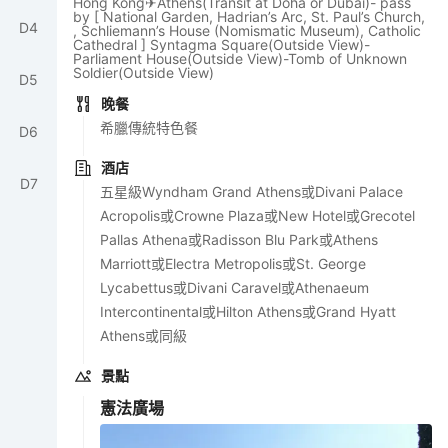
Hong Kong✈Athens(Transit at Doha or Dubai)- pass
by [ National Garden, Hadrian’s Arc, St. Paul’s Church,
D
4
, Schliemann’s House (Nomismatic Museum), Catholic
Cathedral ] Syntagma Square(Outside View)-
Parliament House(Outside View)-Tomb of Unknown
Soldier(Outside View)
D
5
晚餐
希臘傳統特色餐
D
6
酒店
D
7
五星級Wyndham Grand Athens或Divani Palace
Acropolis或Crowne Plaza或New Hotel或Grecotel
Pallas Athena或Radisson Blu Park或Athens
Marriott或Electra Metropolis或St. George
Lycabettus或Divani Caravel或Athenaeum
Intercontinental或Hilton Athens或Grand Hyatt
Athens或同級
景點
憲法廣場