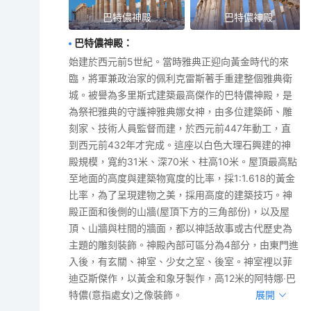
巴特儂神殿
巴特儂神殿
巴特儂神殿
：
始建於西元前5世紀。當時雅典正迎向黃金時代的來
臨，將軍兼政治家的佩利克雷斯著手重建整個雅典衛
城。被譽為多里斯式建築最高傑作的巴特儂神殿，是
為祭祀雅典的守護神雅典娜女神，由多位建築師、雕
刻家、技術人員監督而建，於西元前447年動工，直
到西元前432年才完成。這座以白色大理石興建的神
殿規模，寬約31米、深70米、柱高10米。屋頂最高點
至地面的高度與建築物寬度的比率，採1:1.618的黃金
比率，為了呈現建物之美，採用高度的建築技巧。神
殿正面和後側的山牆(屋頂下方的三角部份)，以及屋
頂、山牆與柱間的牆面，都以神話故事或古代歷史為
主題的雕刻裝飾。神殿內部可區分為4部分，由東門進
入後，有玄關、神室、少女之室、後室。神室裡以菲
迪亞斯傑作，以黃金和象牙製作，高12米的阿特娜‧巴
特儂(意指處女)之像裝飾。
展開