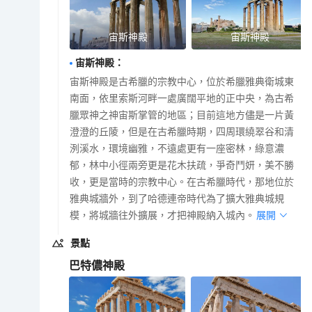
宙斯神殿
宙斯神殿
宙斯神殿
：
宙斯神殿是古希臘的宗教中心，位於希臘雅典衛城東
南面，依里索斯河畔一處廣闊平地的正中央，為古希
臘眾神之神宙斯掌管的地區；目前這地方儘是一片黃
澄澄的丘陵，但是在古希臘時期，四周環繞翠谷和清
洌溪水，環境幽雅，不遠處更有一座密林，綠意濃
郁，林中小徑兩旁更是花木扶疏，爭奇鬥妍，美不勝
收，更是當時的宗教中心。在古希臘時代，那地位於
雅典城牆外，到了哈德連帝時代為了擴大雅典城規
模，將城牆往外擴展，才把神殿納入城內。
展開
景點
巴特儂神殿