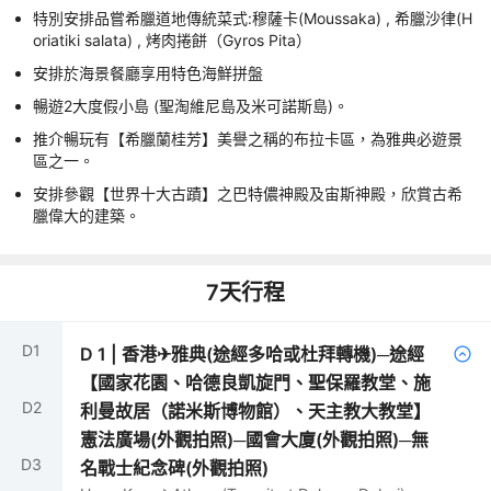
特別安排品嘗希臘道地傳統菜式:穆薩卡(Moussaka) , 希臘沙律(H
oriatiki salata) , 烤肉捲餅（Gyros Pita）
安排於海景餐廳享用特色海鮮拼盤
暢遊2大度假小島 (聖淘維尼島及米可諾斯島)。
推介暢玩有【希臘蘭桂芳】美譽之稱的布拉卡區，為雅典必遊景
區之一。
安排參觀【世界十大古蹟】之巴特儂神殿及宙斯神殿，欣賞古希
臘偉大的建築。
7
天行程
D
1
D
1
|
香港✈雅典(途經多哈或杜拜轉機)─途經
【國家花園、哈德良凱旋門、聖保羅教堂、施
D
2
利曼故居（諾米斯博物館）、天主教大教堂】
憲法廣場(外觀拍照)─國會大廈(外觀拍照)─無
D
3
名戰士紀念碑(外觀拍照)