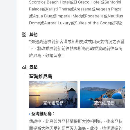
Scorpios Beach Hotel或El Greco Hotel或Santorini
Palace或Kallisti Thera或Aressana或Aegean Plaza
或Aqua Blue或Imperial Med或Rocabella或Nautilus
Dome或Aurora Luxury或Suites of the Gods或同級
其他
*如遇高速噴射船客滿或船期更改或因天氣情況之影響
下，將改乘噴射船前往帕羅斯島再轉乘渡輪前往聖淘
維尼島，敬請留意。
景點
聖淘維尼島
聖淘維尼島
聖淘維尼島
聖淘維尼島
：
傳說中，此島曾與亞特蘭提斯大陸相連結，後來亞特
蘭提斯大陸因受神罰而沒入海底。此後，這個源遠的