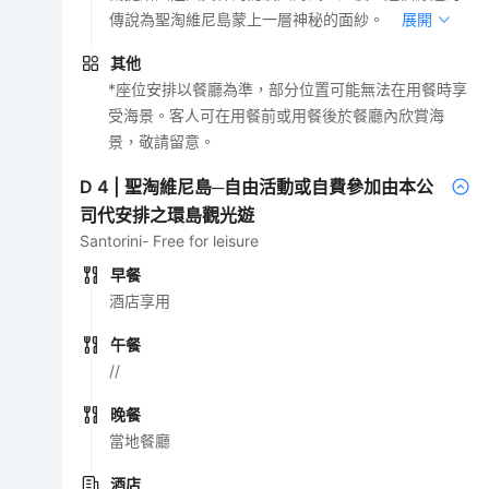
傳說為聖淘維尼島蒙上一層神秘的面紗。
展開
其他
*座位安排以餐廳為準，部分位置可能無法在用餐時享
受海景。客人可在用餐前或用餐後於餐廳內欣賞海
景，敬請留意。
D
4
|
聖淘維尼島─自由活動或自費參加由本公
司代安排之環島觀光遊
Santorini- Free for leisure
早餐
酒店享用
午餐
//
晚餐
當地餐廳
酒店