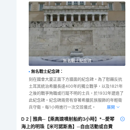
無名戰士紀念碑
無名戰士紀念碑
：
刻在國會大廈正面下方牆面的紀念碑。為了慰藉反抗
土耳其統治希臘長達400年的獨立戰爭，以及1821年
之後的戰爭殉職或行蹤不明的士兵，於1932年建造了
此紀念碑。紀念碑兩旁有穿著希臘民族服飾的年輕衛
兵守衛，每1小時進行一次交班儀式。
展開
D
2
|
雅典─【乘高速噴射船約3小時】*─愛琴
海上的明珠【米可諾斯島】─自由活動或自費