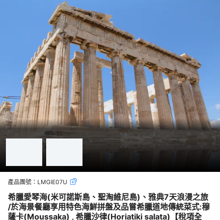
產品團號：
LMGIE07U
希臘愛琴海(米可諾斯島、聖淘維尼島)、雅典7天浪漫之旅
/於海景餐廳享用特色海鮮拼盤及品嘗希臘道地傳統菜式:穆
薩卡(Moussaka) , 希臘沙律(Horiatiki salata)【稅項全