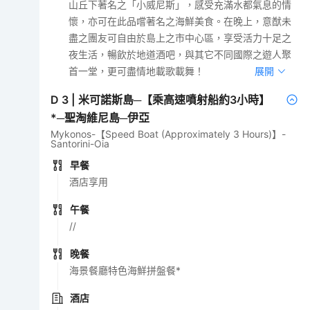
山丘下著名之「小威尼斯」，感受充滿水都氣息的情
懷，亦可在此品嚐著名之海鮮美食。在晚上，意猷未
盡之團友可自由於島上之市中心區，享受活力十足之
夜生活，暢飲於地道酒吧，與其它不同國際之遊人聚
首一堂，更可盡情地載歌載舞！
展開
D
3
|
米可諾斯島─【乘高速噴射船約3小時】
*─聖淘維尼島─伊亞
Mykonos-【Speed Boat (Approximately 3 Hours)】-
Santorini-Oia
早餐
酒店享用
午餐
//
晚餐
海景餐廳特色海鮮拼盤餐*
酒店