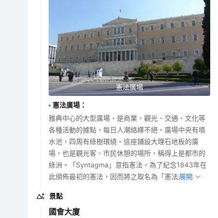
憲法廣場
憲法廣場
：
雅典中心的大型廣場，是商業、觀光、交通、文化等
各種活動的據點，每日人潮絡繹不絕。廣場中央有噴
水池，四周有綠樹環繞。這座鋪設大理石地板的廣
場，也是觀光客、市民休憩的場所，稱得上是都市的
綠洲。「Syntagma」意指憲法，為了紀念1843年在
此頒佈最初的憲法，因而將之取名為「憲法廣場」。
展開
景點
國會大廈