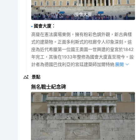
國會大廈
國會大廈
：
高聳在憲法廣場東側，擁有粉彩色調外觀，新古典樣
式的建築物。正面多利斯式的柱廊令人印象深刻。這
座為近代希臘第一位國王奧圖一世興建的皇宮於1842
年完工，其後在1933年整修為國會大廈直至現今。設
計者為德國巴伐利亞的宮廷建築師加爾特納。
展開
景點
無名戰士紀念碑