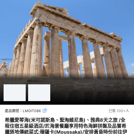
產品團號：
LMGIT08X
已售
100+
人
希臘愛琴海(米可諾斯島、聖淘維尼島)、雅典8天之旅 /全
程住宿五星級酒店/於海景餐廳享用特色海鮮拼盤及品嘗希
臘道地傳統菜式:穆薩卡(Moussaka)/安排黃昏時份前往伊