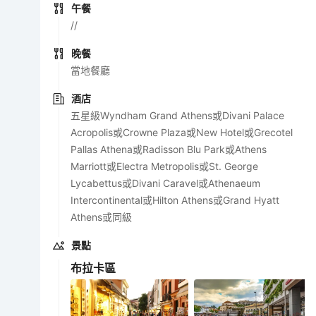
午餐
//
晚餐
當地餐廳
酒店
五星級Wyndham Grand Athens或Divani Palace
Acropolis或Crowne Plaza或New Hotel或Grecotel
Pallas Athena或Radisson Blu Park或Athens
Marriott或Electra Metropolis或St. George
Lycabettus或Divani Caravel或Athenaeum
Intercontinental或Hilton Athens或Grand Hyatt
Athens或同級
景點
布拉卡區