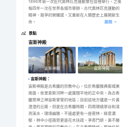
1896年第一次近代奧林匹克運動會在這裡舉行，之後
每四年一次在世界各城市舉辦，古代奧林匹克運動的
精神、競爭的榮耀感，又重新在人類歷史上展開新生
命。
展開
景點
宙斯神殿
宙斯神殿
宙斯神殿
宙斯神殿
：
宙斯神殿是古希臘的宗教中心，位於希臘雅典衛城東
南面，依里索斯河畔一處廣闊平地的正中央，為古希
臘眾神之神宙斯掌管的地區；目前這地方儘是一片黃
澄澄的丘陵，但是在古希臘時期，四周環繞翠谷和清
洌溪水，環境幽雅，不遠處更有一座密林，綠意濃
郁，林中小徑兩旁更是花木扶疏，爭奇鬥妍，美不勝
收，更是當時的宗教中心。在古希臘時代，那地位於