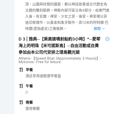
頂、山牆與柱間的牆面，都以神話故事或古代歷史為
主題的雕刻裝飾。神殿內部可區分為4部分，由東門進
入後，有玄關、神室、少女之室、後室。神室裡以菲
迪亞斯傑作，以黃金和象牙製作，高12米的阿特娜‧巴
特儂(意指處女)之像裝飾。
展開
D
3
|
雅典─【乘高速噴射船約3小時】*─愛琴
海上的明珠【米可諾斯島】─自由活動或自費
參加由本公司代安排之環島觀光遊
Athens-【Speed Boat (Approximately 3 Hours)】-
Mykonos- Free for leisure
早餐
酒店享用或輕便早餐盒
午餐
//
晚餐
當地餐廳