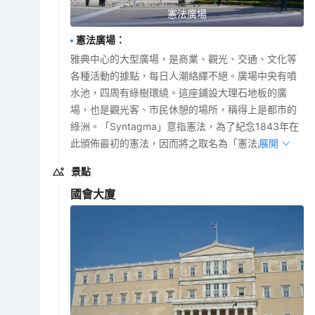
憲法廣場
憲法廣場
：
雅典中心的大型廣場，是商業、觀光、交通、文化等
各種活動的據點，每日人潮絡繹不絕。廣場中央有噴
水池，四周有綠樹環繞。這座鋪設大理石地板的廣
場，也是觀光客、市民休憩的場所，稱得上是都市的
綠洲。「Syntagma」意指憲法，為了紀念1843年在
此頒佈最初的憲法，因而將之取名為「憲法廣場」。
展開
景點
國會大廈