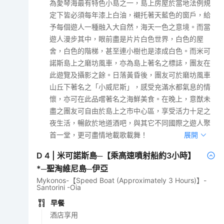
為愛琴海最有特色小島之一，島上房屋於當地法例規
定下皆必須每年漆上白油，襯托著天藍色的窗戶，給
予每個遊人一種融入大自然，海天一色之意境。而當
遊人漫步其中，眼前盡是片片白色世界，白色的屋
舍，白色的階梯，甚至連小樹也是漆成白色。而米可
諾斯島上之磨坊風車，亦為島上著名之標誌，團友在
此遊覽及攝影之餘。日落黃昏後，團友可於磨坊風車
山丘下著名之「小威尼斯」，感受充滿水都氣息的情
懷，亦可在此品嚐著名之海鮮美食。在晚上，意猷未
盡之團友可自由於島上之市中心區，享受活力十足之
夜生活，暢飲於地道酒吧，與其它不同國際之遊人聚
首一堂，更可盡情地載歌載舞！
展開
D
4
|
米可諾斯島─【乘高速噴射船約3小時】
*─聖淘維尼島─伊亞
Mykonos-【Speed Boat (Approximately 3 Hours)】-
Santorini -Oia
早餐
酒店享用