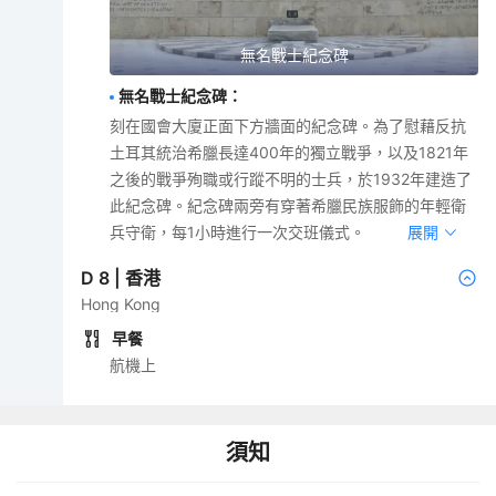
無名戰士紀念碑
無名戰士紀念碑
：
刻在國會大廈正面下方牆面的紀念碑。為了慰藉反抗
土耳其統治希臘長達400年的獨立戰爭，以及1821年
之後的戰爭殉職或行蹤不明的士兵，於1932年建造了
此紀念碑。紀念碑兩旁有穿著希臘民族服飾的年輕衛
兵守衛，每1小時進行一次交班儀式。
展開
D
8
|
香港
Hong Kong
早餐
航機上
須知