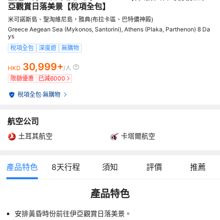
亞觀賞日落美景【稅項全包】
米可諾斯島、聖淘維尼島，雅典(布拉卡區、巴特儂神殿)
Greece Aegean Sea (Mykonos, Santorini), Athens (Plaka, Parthenon) 8 Da
ys
稅項全包
深度遊
無購物
30,999+
HKD
/人
限額優惠
已減
6000
稅項全包
·
無購物
航空公司
土耳其航空
卡塔爾航空
產品特色
8
天行程
須知
評價
推薦
產品特色
安排黃昏時份前往伊亞觀賞日落美景。