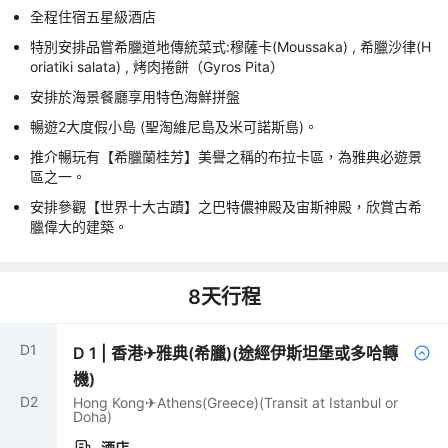
全程住宿五星級酒店
特別安排品嘗希臘道地傳統菜式:穆薩卡(Moussaka) , 希臘沙律(H
oriatiki salata) , 烤肉捲餅（Gyros Pita）
安排於海景餐廳享用特色海鮮拼盤
暢遊2大度假小島 (聖淘維尼島及米可諾斯島)。
推介暢玩有【希臘蘭桂芳】美譽之稱的布拉卡區，為雅典必遊景
區之一。
安排參觀【世界十大古蹟】之巴特儂神殿及宙斯神殿，欣賞古希
臘偉大的建築。
8
天行程
D
1
D
1
|
香港✈雅典(希臘)(途經伊斯坦堡或多哈轉
機)
D
2
Hong Kong✈Athens(Greece)(Transit at Istanbul or
Doha)
酒店