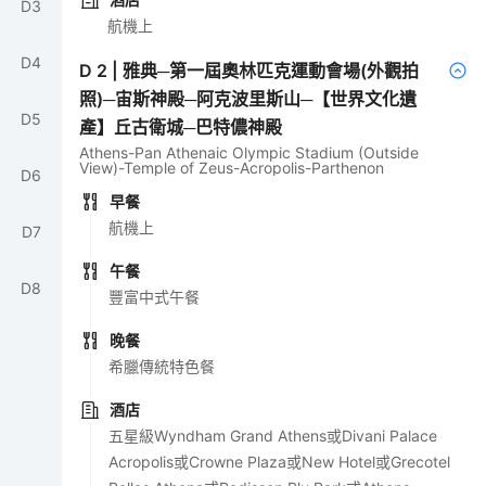
D
3
航機上
D
4
D
2
|
雅典─第一屆奧林匹克運動會場(外觀拍
照)─宙斯神殿─阿克波里斯山─【世界文化遺
D
5
產】丘古衛城─巴特儂神殿
Athens-Pan Athenaic Olympic Stadium (Outside
View)-Temple of Zeus-Acropolis-Parthenon
D
6
早餐
航機上
D
7
午餐
D
8
豐富中式午餐
晚餐
希臘傳統特色餐
酒店
五星級Wyndham Grand Athens或Divani Palace
Acropolis或Crowne Plaza或New Hotel或Grecotel