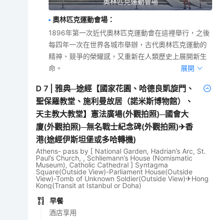
奧林匹克運動會場
奧林匹克運動會場
：
1896年第一次近代奧林匹克運動會在這裡舉行，之後
每四年一次在世界各城市舉辦，古代奧林匹克運動的
精神、競爭的榮耀感，又重新在人類歷史上展開新生
命。
展開
D
7
|
雅典─途經【國家花園、哈德良凱旋門、
聖保羅教堂、施利曼故居（諾米斯博物館）、
天主教大教堂】憲法廣場(外觀拍照)─國會大
廈(外觀拍照)─無名戰士紀念碑(外觀拍照)✈香
港(途經伊斯坦堡或多哈轉機)
Athens- pass by [ National Garden, Hadrian’s Arc, St.
Paul’s Church, , Schliemann’s House (Nomismatic
Museum), Catholic Cathedral ] Syntagma
Square(Outside View)-Parliament House(Outside
View)-Tomb of Unknown Soldier(Outside View)✈Hong
Kong(Transit at Istanbul or Doha)
早餐
酒店享用