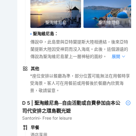
聖淘維尼島
聖淘維尼島
聖淘維尼島
：
傳說中，此島曾與亞特蘭提斯大陸相連結，後來亞特
蘭提斯大陸因受神罰而沒入海底。此後，這個源遠的
傳說為聖淘維尼島蒙上一層神秘的面紗。
展開
其他
*座位安排以餐廳為準，部分位置可能無法在用餐時享
受海景。客人可在用餐前或用餐後於餐廳內欣賞海
景，敬請留意。
D
5
|
聖淘維尼島─自由活動或自費參加由本公
司代安排之環島觀光遊
Santorini- Free for leisure
早餐
酒店享用