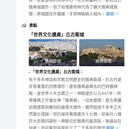
雅典城牆外，到了哈德連帝時代為了擴大雅典城規
模，將城牆往外擴展，才把神殿納入城內。
展開
景點
「世界文化遺產」丘古衛城
雅典衛城
雅典衛城
「世界文化遺產」丘古衛城
：
有千多年神話和宗教文明歷史的雅典衛城，於古代是
非常重要的宗教場所，建有雅典最著名的巴特儂神
殿，是世界十大古蹟之一。神殿建於公元447年，供
奉雅典之守護女神「雅典娜」，佔地廣闊，是古希臘
前期建築和雕刻的最偉大傑作，雖然經過千多年之天
然風化侵蝕，但仍保存著兩邊共十七條、前後共八條
巨大宏偉的圓柱。神殿位於雅典的最高點，無論站在
何處，均可看到這座屹立了二千多年的舉世建築。
展開