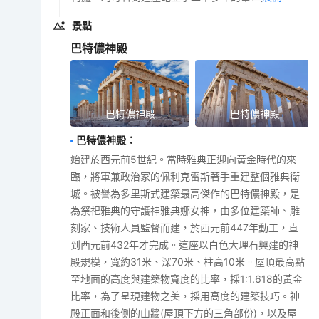
景點
巴特儂神殿
巴特儂神殿
巴特儂神殿
巴特儂神殿
：
始建於西元前5世紀。當時雅典正迎向黃金時代的來
臨，將軍兼政治家的佩利克雷斯著手重建整個雅典衛
城。被譽為多里斯式建築最高傑作的巴特儂神殿，是
為祭祀雅典的守護神雅典娜女神，由多位建築師、雕
刻家、技術人員監督而建，於西元前447年動工，直
到西元前432年才完成。這座以白色大理石興建的神
殿規模，寬約31米、深70米、柱高10米。屋頂最高點
至地面的高度與建築物寬度的比率，採1:1.618的黃金
比率，為了呈現建物之美，採用高度的建築技巧。神
殿正面和後側的山牆(屋頂下方的三角部份)，以及屋