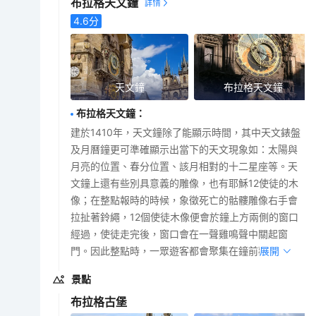
布拉格天文鐘
4.6
分
天文鐘
布拉格天文鐘
布拉格天文鐘
：
建於1410年，天文鐘除了能顯示時間，其中天文錶盤
及月曆鐘更可準確顯示出當下的天文現象如：太陽與
月亮的位置、春分位置、該月相對的十二星座等。天
文鐘上還有些別具意義的雕像，也有耶穌12使徒的木
像；在整點報時的時候，象徵死亡的骷髏雕像右手會
拉扯著鈴繩，12個使徒木像便會於鐘上方兩側的窗口
經過，使徒走完後，窗口會在一聲雞鳴聲中關起窗
門。因此整點時，一眾遊客都會聚集在鐘前觀賞。
展開
景點
布拉格古堡