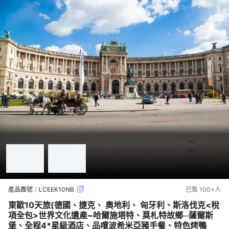
產品團號：
LCEEK10NB
已售
100+
人
東歐10天旅(德國、捷克、 奧地利、 匈牙利、斯洛伐克<稅
項全包>世界文化遺產~哈爾施塔特、莫札特故鄉─薩爾斯
堡、全程4*星級酒店、品嚐波希米亞豬手餐、特色烤鴨