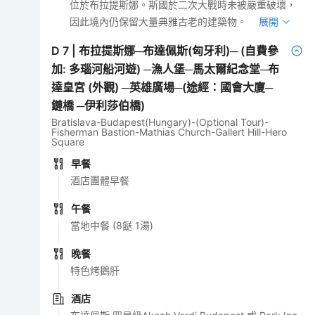
位於布拉提斯娜。斯國於二次大戰時未被嚴重破壞，
因此境內仍保留大量典雅古老的建築物。
展開
D
7
|
布拉提斯娜─布達佩斯(匈牙利)─ (自費參
加: 多瑙河船河遊) ─漁人堡─馬太爾紀念堂─布
達皇宮 (外觀) ─英雄廣場─(途經：國會大廈─
鏈橋 ─伊利莎伯橋)
Bratislava-Budapest(Hungary)-(Optional Tour)-
Fisherman Bastion-Mathias Church-Gallert Hill-Hero
Square
早餐
酒店團體早餐
午餐
當地中餐 (8餸 1湯)
晚餐
特色烤鵝肝
酒店