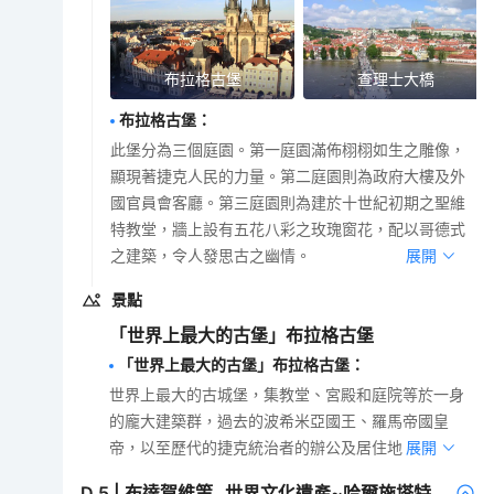
布拉格古堡
查理士大橋
布拉格古堡
：
此堡分為三個庭園。第一庭園滿佈栩栩如生之雕像，
顯現著捷克人民的力量。第二庭園則為政府大樓及外
國官員會客廳。第三庭園則為建於十世紀初期之聖維
特教堂，牆上設有五花八彩之玫瑰窗花，配以哥德式
之建築，令人發思古之幽情。
展開
景點
「世界上最大的古堡」布拉格古堡
「世界上最大的古堡」布拉格古堡
：
世界上最大的古城堡，集教堂、宮殿和庭院等於一身
的龐大建築群，過去的波希米亞國王、羅馬帝國皇
帝，以至歷代的捷克統治者的辦公及居住地。
展開
D
5
|
布達賀維策─世界文化遺產~哈爾施塔特