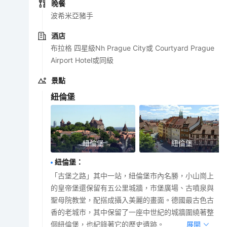
晚餐
波希米亞豬手
酒店
布拉格 四星級Nh Prague City或 Courtyard Prague
Airport Hotel或同級
景點
紐倫堡
紐倫堡
紐倫堡
紐倫堡
：
「古堡之路」其中一站，紐倫堡市內名勝，小山崗上
的皇帝堡還保留有五公里城牆，市堡廣場、古噴泉與
聖母院教堂，配搭成攝入美麗的畫面。德國最古色古
香的老城市，其中保留了一座中世紀的城牆圍繞著整
個紐倫堡，也紀錄著它的歷史遺跡。
展開