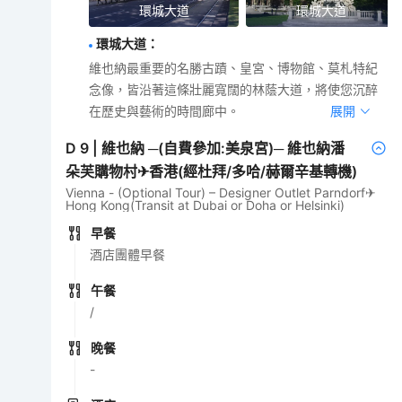
環城大道
環城大道
環城大道
：
維也納最重要的名勝古蹟、皇宮、博物館、莫札特紀
念像，皆沿著這條壯麗寬闊的林蔭大道，將使您沉醉
在歷史與藝術的時間廊中。
展開
D
9
|
維也納 ─(自費參加:美泉宮)─ 維也納潘
朵芙購物村✈香港(經杜拜/多哈/赫爾辛基轉機)
Vienna - (Optional Tour) – Designer Outlet Parndorf✈
Hong Kong(Transit at Dubai or Doha or Helsinki)
早餐
酒店團體早餐
午餐
/
晚餐
-