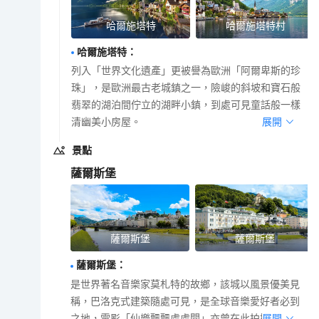
哈爾施塔特
哈爾施塔特村
哈爾施塔特
：
列入「世界文化遺產」更被譽為歐洲「阿爾卑斯的珍
珠」，是歐洲最古老城鎮之一，險峻的斜坡和寶石般
翡翠的湖泊間佇立的湖畔小鎮，到處可見童話般一樣
清幽美小房屋。
展開
景點
薩爾斯堡
薩爾斯堡
薩爾斯堡
薩爾斯堡
：
是世界著名音樂家莫札特的故鄉，該城以風景優美見
稱，巴洛克式建築隨處可見，是全球音樂愛好者必到
之地，電影「仙樂飄飄處處聞」亦曾在此拍攝外景。
展開