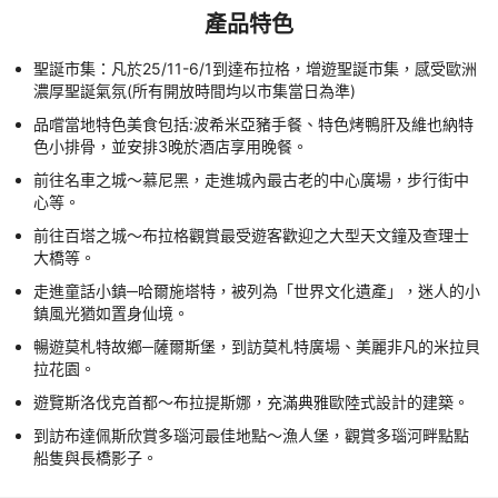
產品特色
聖誕市集：凡於25/11-6/1到達布拉格，增遊聖誕市集，感受歐洲
濃厚聖誕氣氛(所有開放時間均以市集當日為準)
品嚐當地特色美食包括:波希米亞豬手餐、特色烤鴨肝及維也納特
色小排骨，並安排3晚於酒店享用晚餐。
前往名車之城～慕尼黑，走進城內最古老的中心廣場，步行街中
心等。
前往百塔之城～布拉格觀賞最受遊客歡迎之大型天文鐘及查理士
大橋等。
走進童話小鎮─哈爾施塔特，被列為「世界文化遺產」，迷人的小
鎮風光猶如置身仙境。
暢遊莫札特故鄉─薩爾斯堡，到訪莫札特廣場、美麗非凡的米拉貝
拉花園。
遊覽斯洛伐克首都～布拉提斯娜，充滿典雅歐陸式設計的建築。
到訪布達佩斯欣賞多瑙河最佳地點～漁人堡，觀賞多瑙河畔點點
船隻與長橋影子。