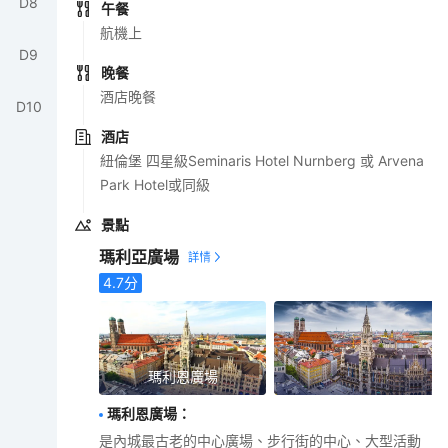
D
8
午餐
航機上
D
9
晚餐
酒店晚餐
D
10
酒店
紐倫堡 四星級Seminaris Hotel Nurnberg 或 Arvena
Park Hotel或同級
景點
瑪利亞廣場
4.7
分
瑪利恩廣場
瑪利恩廣場
：
是內城最古老的中心廣場、步行街的中心、大型活動