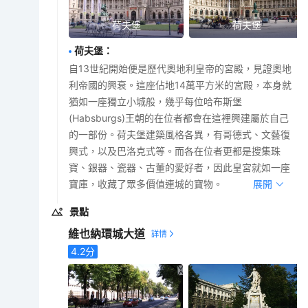
荷夫堡
荷夫堡
荷夫堡
：
自13世紀開始便是歷代奧地利皇帝的宮殿，見證奧地
利帝國的興衰。這座佔地14萬平方米的宮殿，本身就
猶如一座獨立小城般，幾乎每位哈布斯堡
(Habsburgs)王朝的在位者都會在這裡興建屬於自己
的一部份。荷夫堡建築風格各異，有哥德式、文藝復
興式，以及巴洛克式等。而各在位者更都是搜集珠
寶、銀器、瓷器、古董的愛好者，因此皇宮就如一座
寶庫，收藏了眾多價值連城的寶物。
展開
景點
維也納環城大道
4.2
分