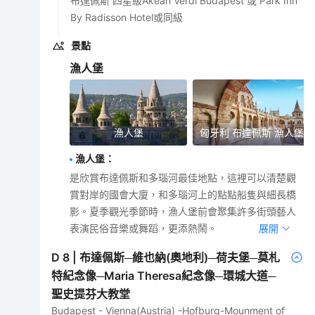
布達佩斯 四星級Akeah Verdi Budapest 或 Park Inn
By Radisson Hotel或同級
景點
漁人堡
漁人堡
匈牙利 布達佩斯 漁人堡
漁人堡
：
是欣賞布達佩斯和多瑙河最佳地點，這裡可以清楚觀
賞對岸的國會大廈，和多瑙河上的點點船隻與細長橋
影。夏季觀光季節時，漁人堡前會聚集許多街頭藝人
表演民俗音樂或舞蹈，更添熱鬧。
展開
D
8
|
布達佩斯─維也納(奧地利)─荷夫堡─莫札
特紀念像─Maria Theresa紀念像─環城大道─
聖史提芬大教堂
Budapest - Vienna(Austria) -Hofburg-Mounment of