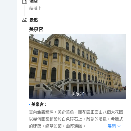
酒店
航機上
景點
美泉宮
美泉宮
美泉宮
：
宮內金碧輝煌，美侖美奐，而花園正面由八個大花圃
以幾何圖案鋪設於白色碎石上，雕刻的噴泉，希臘式
的建築，綠草如茵，曲徑通幽。
展開