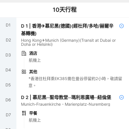
10
天行程
D
1
D
1
|
香港✈慕尼黑(德國)(經杜拜/多哈/赫爾辛
基轉機)
D
2
Hong Kong✈Munich (Germany)(Transit at Dubai or
Doha or Helsinki)
酒店
D
3
航機上
D
4
其他
*香港往杜拜乘EK385需在曼谷停留約2小時，敬請留
D
5
意。
D
2
|
慕尼黑─聖母教堂─瑪利恩廣場─紐倫堡
D
6
Munich-Frauenkirche - Marienplatz-Nuremberg
早餐
D
7
航機上