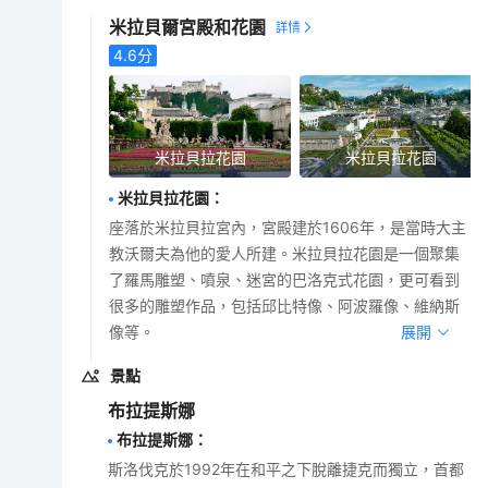
米拉貝爾宮殿和花園
4.6
分
米拉貝拉花園
米拉貝拉花園
米拉貝拉花園
：
座落於米拉貝拉宮內，宮殿建於1606年，是當時大主
教沃爾夫為他的愛人所建。米拉貝拉花園是一個聚集
了羅馬雕塑、噴泉、迷宮的巴洛克式花園，更可看到
很多的雕塑作品，包括邱比特像、阿波羅像、維納斯
像等。
展開
景點
布拉提斯娜
布拉提斯娜
：
斯洛伐克於1992年在和平之下脫離捷克而獨立，首都