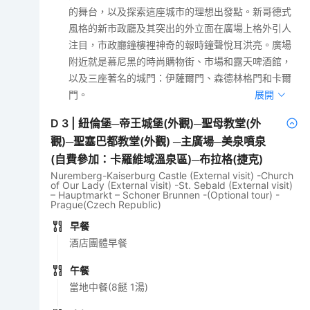
的舞台，以及探索這座城市的理想出發點。新哥德式
風格的新市政廳及其突出的外立面在廣場上格外引人
注目，市政廳鐘樓裡神奇的報時鐘聲悅耳洪亮。廣場
附近就是慕尼黑的時尚購物街、市場和露天啤酒館，
以及三座著名的城門：伊薩爾門、森德林格門和卡爾
門。
展開
D
3
|
紐倫堡─帝王城堡(外觀)─聖母教堂(外
觀)─聖塞巴都教堂(外觀) ─主廣場─美泉噴泉
(自費參加：卡羅維域溫泉區)─布拉格(捷克)
Nuremberg-Kaiserburg Castle (External visit) -Church
of Our Lady (External visit) -St. Sebald (External visit)
– Hauptmarkt – Schoner Brunnen -(Optional tour) -
Prague(Czech Republic)
早餐
酒店團體早餐
午餐
當地中餐(8餸 1湯)