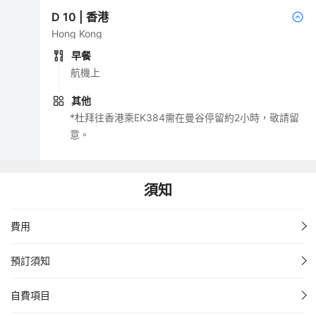
D
10
|
香港
Hong Kong
早餐
航機上
其他
*杜拜往香港乘EK384需在曼谷停留約2小時，敬請留
意。
須知
費用
預訂須知
自費項目