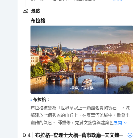
景點
布拉格
捷克_布拉格
布拉格
：
布拉格被譽為「世界皇冠上一顆最名貴的寶石」，城
都建於七個秀麗的山丘上，在泰華河流域中，散發出
幽雅的氣息。 師重修，充滿文藝復興建築色彩。
展開
D
4
|
布拉格─查理士大橋─舊市政廳─天文鐘─