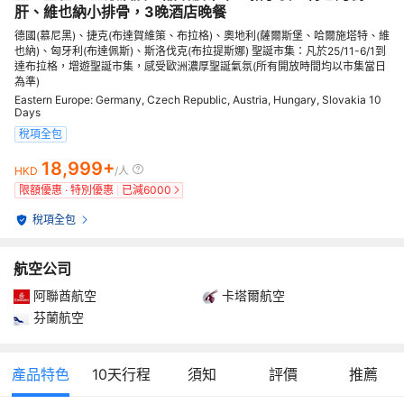
肝、維也納小排骨，3晚酒店晚餐
德國(慕尼黑)、捷克(布達賀維策、布拉格)、奧地利(薩爾斯堡、哈爾施塔特、維
也納)、匈牙利(布達佩斯)、斯洛伐克(布拉提斯娜) 聖誕市集：凡於25/11-6/1到
達布拉格，增遊聖誕市集，感受歐洲濃厚聖誕氣氛(所有開放時間均以市集當日
為準)
Eastern Europe: Germany, Czech Republic, Austria, Hungary, Slovakia 10
Days
稅項全包
18,999+
HKD
/人
限額優惠 · 特別優惠
已減
6000
稅項全包
航空公司
阿聯酋航空
卡塔爾航空
芬蘭航空
產品特色
10
天行程
須知
評價
推薦