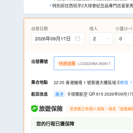
特別前往西班牙2大球會紀念品專門店皇家
紀念品。
前往感恩大道，為巴塞隆那最著名的購物區
築，感受悠久的歷史文化氛圍。
出發日期
成人
小童(2~1
盡享特色美食，品嚐真正地道西班牙海鮮飯
休、摩洛哥風味餐及西班牙風味～小吃TAP
2026年09月17日
2
0
舞表演連地道晚餐(包飲品一杯)，大快朵頤!
聖誕市集：凡於30/11-23/12到達巴塞
誕氣氛(所有開放時間均以市集當日為準)
出發團號
快將成團
LCSSD09M-260917
集合地點
22:25 香港機場 1 號客運大樓區域 E
修改
航班信息
離港
卡塔爾航空 QR 815 2026年09月17日
旅遊保險
若旅客已有個人保險，請至「旅客編
您的行程已獲保障