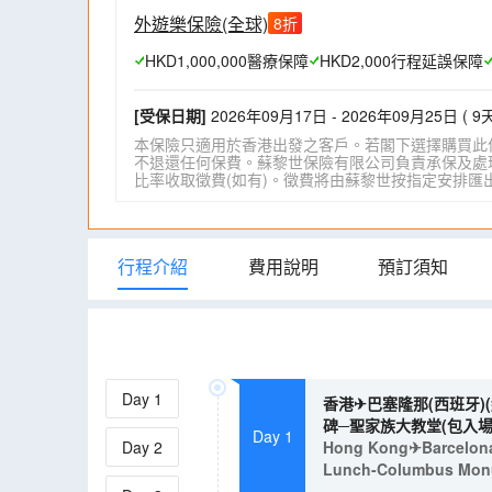
外遊樂保險(全球)
8
折
HKD1,000,000醫療保障
HKD2,000行程延誤保障
[受保日期]
2026年09月17日 - 2026年09月25日 ( 9天
本保險只適用於香港出發之客戶。若閣下選擇購買此
不退還任何保費。蘇黎世保險有限公司負責承保及處理一
比率收取徵費(如有)。徵費將由蘇黎世按指定安排匯出。詳情請瀏
行程介紹
費用說明
預訂須知
Day
1
香港✈巴塞隆那(西班牙
碑─聖家族大教堂(包入場)
Day 1
Day
2
Hong Kong✈Barcelona(S
Lunch-Columbus Monum