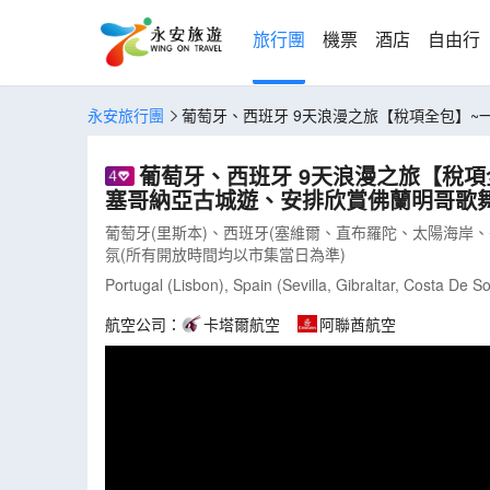
旅行團
機票
酒店
自由行
永安旅行團
葡萄牙、西班牙 9天浪漫之旅【稅項全包】
道晚餐、品嚐海鮮飯、牛尾餐、小吃TAPS(LCSSD09M)
葡萄牙、西班牙 9天浪漫之旅【稅
塞哥納亞古城遊、安排欣賞佛蘭明哥歌舞表
葡萄牙(里斯本)、西班牙(塞維爾、直布羅陀、太陽海岸、
氛(所有開放時間均以市集當日為準)
Portugal (Lisbon), Spain (Sevilla, Gibraltar, Costa De 
航空公司：
卡塔爾航空
阿聯酋航空