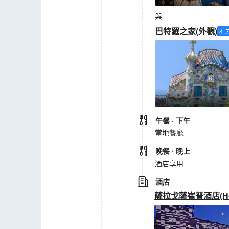
與
巴特羅之家
(
外觀
)
4.
午餐
· 下午
當地餐廳
晚餐
· 晚上
酒店享用
酒店
薩拉戈薩崔普酒店(Hotel