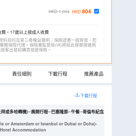
804
HKD 1,004
HKD
收費，17歲以上按成人收費
資料目的及第三者權益聲明；保險證書一經簽發，恕
業務保險代理。保險業監管局(IA)將就此保單按適用
IA)建議旅客出發前購買旅遊保險。
責任細則
下載行程
推薦產品
下載行程
杜拜或多哈轉機)─展開行程─巴塞隆那─午餐─哥倫布紀念
is or Amsterdam or Istanbul or Dubai or Doha)-
r-Hotel Accommodation