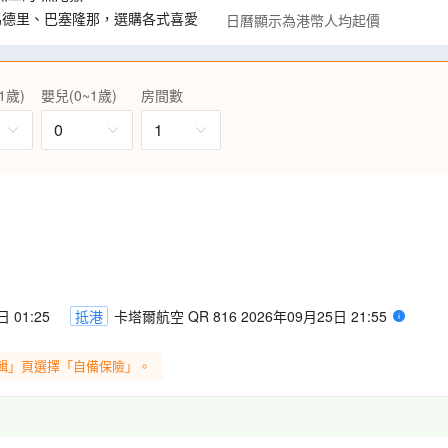
馬德里、巴塞隆那，選購各式喜愛
日曆顯示為港幣人均起價
之一，沿街道欣賞綿延的古典建
1歲)
嬰兒(0~1歲)
房間數
、特色牛尾餐、地道葡式馬介
AS等﹔特別安排欣賞佛蘭明哥歌
0
1
隆拿，增遊聖誕市集，感受歐洲濃厚聖
 01:25
抵港
卡塔爾航空 QR 816 2026年09月25日 21:55
輯」頁選擇「自備保險」。