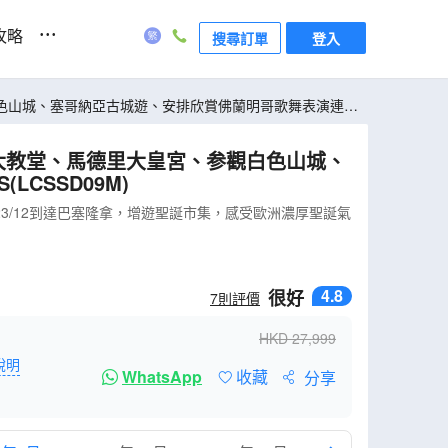
...
攻略
搜尋訂單
登入
白色山城、塞哥納亞古城遊、安排欣賞佛蘭明哥歌舞表演連地
大教堂、馬德里大皇宮、参觀白色山城、
CSSD09M)
23/12到達巴塞隆拿，增遊聖誕市集，感受歐洲濃厚聖誕氣
4.8
很好
7
則評價
HKD
27,999
說明
WhatsApp
收藏
分享