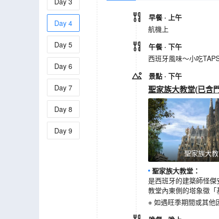
Day
3
早餐
· 上午
Day
4
航機上
Day
5
午餐
· 下午
西班牙風味～小吃TAP
Day
6
景點
· 下午
Day
7
聖家族大教堂
(
已含
Day
8
Day
9
聖家族大教
聖家族大教堂
：
是西班牙的建築師怪傑安
教堂內東側的塔象徵「
※ 如遇旺季期間或其