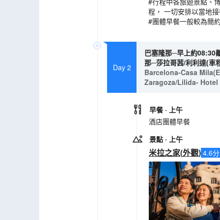
#行程中各旅遊景點、
程， 一切安排以當地
#團體早餐一般較為簡約
巴塞隆那─早上約08:30
那─莎拉哥茜/利利達(車
Day 2
Barcelona-Casa Mila(Ex
Zaragoza/Lilida- Hot
早餐
· 上午
酒店團體早餐
景點
· 上午
米拉之家
(
外觀
)
4.6
分