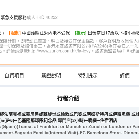
緊急支援服務
成人HKD 402x2
 )
[限制]
中國護照往返內地不受保
[提示]
出發當日17歲以下按小童
保險計劃，即確認已閱讀、明白及接受其保單條款、客戶聲明及收集個人
切保障及賠償事宜，香港永安旅遊有限公司(FA3248)為其委任之一般
覽http://www.zurich.com.hk/ia-levy。旅遊業監管局(T
自費項目
簽證說明
特別提示
評價
行程介紹
)(經法蘭克福或慕尼黑或蘇黎世或倫敦或巴黎或阿姆斯特丹或伊斯坦堡 或
※(註6)─巴塞隆那球隊紀念品 專門店(2小時)─晚餐─住宿酒店
pain)(Transit at Frankfurt or Munich or Zurich or London or Par
ent-Sagrada Familia(Internal Visit)-FC Barcelona Store- Dinne