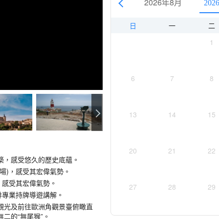
2026年8月
202
日
一
二
1
6
7
8
13
14
15
20
21
22
築，感受悠久的歷史底蘊。
場)，感受其宏偉氣勢。
，感受其宏偉氣勢。
27
28
29
排專業持牌導遊講解。
觀光及前往歐洲角觀景臺俯瞰直
二的“無尾猴”。