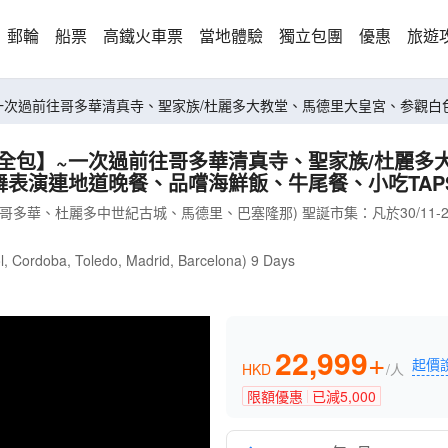
郵輪
船票
高鐵火車票
當地體驗
獨立包團
優惠
旅遊
~一次過前往哥多華清真寺、聖家族/杜麗多大教堂、馬德里大皇宮、参觀
項全包】~一次過前往哥多華清真寺、聖家族/杜麗多
演連地道晚餐、品嚐海鮮飯、牛尾餐、小吃TAPS(L
哥多華、杜麗多中世紀古城、馬德里、巴塞隆那) 聖誕市集：凡於30/11-
Sol, Cordoba, Toledo, Madrid, Barcelona) 9 Days
22,999
+
起價
HKD
/人
限額優惠
已減
5,000