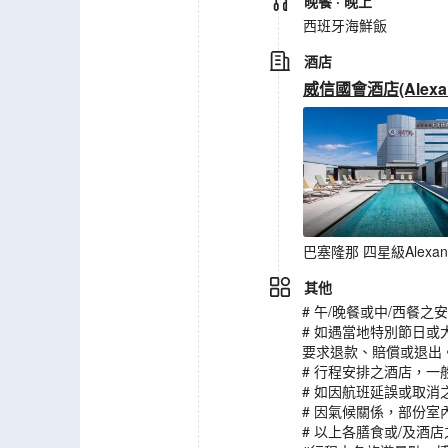
晚餐
· 晚上
西班牙海鮮飯
酒店
威信國會酒店(Alexandr
巴塞隆那 四星級Alexandre
其他
# 午/晚餐或中/西
# 如遇當地特別節日
要求退款、賠償或退出
# 行程安排之酒店，
# 如因航班延誤或取
# 因氣候關係，部份
# 以上各膳食或/及