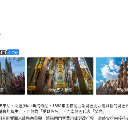
S
門票
)
4.7
分
堂
聖家族大教堂
聖家
東尼‧高迪(Gaudi)的作品，1882年由猶蘭西斯哥德比亞爾以新的哥
基督的誕生」、西側為「受難與死」，而南側則代表「榮光」。
他因素影響而未能進內參觀，將退回門票費用或更改行程，最終安排由接待