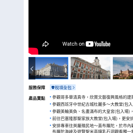
大皇宮
服務保障
稅項全包
參觀哥多華清真寺，欣賞文藝復興風格的建
產品賣點
參觀西班牙中世紀古城杜麗多～大教堂(包入
參觀美輪美奐、名畫滿布的大皇宮(包入場)
前往巴塞隆那聖家族大教堂(包入場)，更安
安排專車往英屬殖民地～直布羅陀，於市內
布羅陀海峽及遊覽聖米高鐘乳石洞觀看獨一無