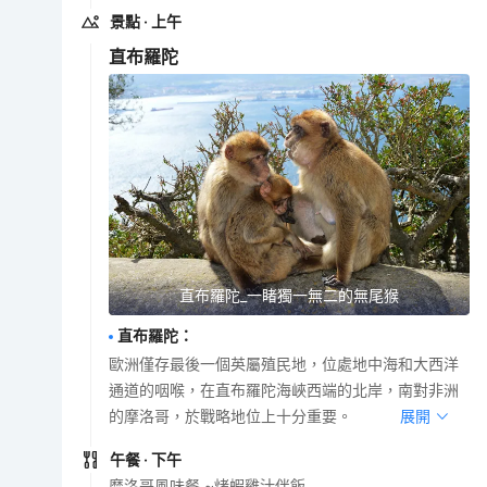
景點
· 上午
直布羅陀
直布羅陀_一睹獨一無二的無尾猴
直布羅陀
：
歐洲僅存最後一個英屬殖民地，位處地中海和大西洋
通道的咽喉，在直布羅陀海峽西端的北岸，南對非洲
的摩洛哥，於戰略地位上十分重要。
展開
午餐
· 下午
犘洛哥風味餐 ~烤蝦雞汁伴飯