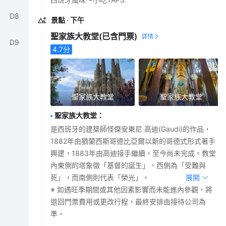
D
8
景點
· 下午
聖家族大教堂
(已含門票)
D
9
4.7
分
聖家族大教堂
聖家族大教堂
聖家族大教堂
：
是西班牙的建築師怪傑安東尼‧高迪(Gaudi)的作品，
1882年由猶蘭西斯哥德比亞爾以新的哥德式形式著手
興建，1883年由高迪接手繼續，至今尚未完成。教堂
內東側的塔象徵「基督的誕生」、西側為「受難與
死」，而南側則代表「榮光」。
展開
※ 如遇旺季期間或其他因素影響而未能進內參觀，將
退回門票費用或更改行程，最終安排由接待公司為
準。