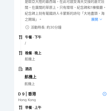
是歐亞大陸的最西端，在此可感受海天交接的蒼茫壯
闊。在廣闊的草原上，只有燈塔、紀念碑和1棟餐廳。
紀念碑上刻有葡國詩人卡蒙斯的詩句「大地盡頭、海
之開端」。
展開
活動時長: 約30分鐘
午餐
· 下午
/
晚餐
· 晚上
航機上
酒店
航機上
航機上
D
9
|
香港
Hong Kong
早餐
· 上午