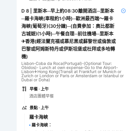
D
8
|
里斯本─早上約08:30離開酒店─里斯本
─羅卡海峽(車程約1小時)─歐洲最西端～羅卡
海峽(葡萄牙)(30分鐘)─(自費參加：奧比都斯
古城遊)(1小時)─午餐自理─前往機場─里斯本
✈香港(經法蘭克福或慕尼黑或蘇黎世或倫敦或
巴黎或阿姆斯特丹或伊斯坦堡或杜拜或多哈轉
機)
Lisbon-Coba da Roca(Portugal)-(Optional Tour:
Obidos)- Lunch at own expense-Go to the Airport-
Lisbon✈Hong Kong(Transit at Frankfurt or Munich or
Zurich or London or Paris or Amsterdam or Istanbul or
Dubai or Doha)
早餐
· 上午
酒店團體早餐
景點
· 上午
羅卡海峽
羅卡海峽
：