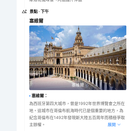
景點
· 下午
塞維爾
塞維爾
塞維爾
：
為西班牙第四大城市，曾是1992年世界博覽會之所在
地。這城市在哥倫布航海時代已是個重要的地方，為
紀念哥倫布在1492年發現新大陸五百周年而積極爭取
主辦權。
展開