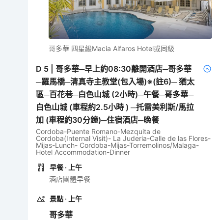
哥多華 四星級Macia Alfaros Hotel或同級
D
5
|
哥多華─早上約08:30離開酒店─哥多華
─羅馬橋─清真寺主教堂(包入場)※(註6)─ 猶太
區─百花巷─白色山城 (2小時)─午餐─哥多華─
白色山城 (車程約2.5小時 ) ─托雷美利斯/馬拉
加 (車程約30分鐘)─住宿酒店─晚餐
Cordoba-Puente Romano-Mezquita de
Cordoba(Internal Visit)- La Juderia-Calle de las Flores-
Mijas-Lunch- Cordoba-Mijas-Torremolinos/Malaga-
Hotel Accommodation-Dinner
早餐
· 上午
酒店團體早餐
景點
· 上午
哥多華