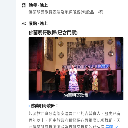
晚餐
· 晚上
佛蘭明哥歌舞表演及地道晚餐(包飲品一杯)
景點
· 晚上
佛蘭明哥歌舞
(已含門票)
佛蘭明哥歌舞
佛蘭明哥歌舞
：
起源於西班牙南部安達魯西亞的吉普賽人，歷史已有
百年以上，但由於政府積極保存與推廣此項舞蹈，因
此佛蘭明哥舞漸漸成為西班牙舞蹈的代名詞。
展開