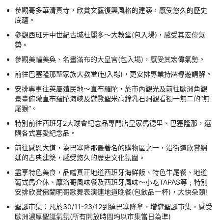
參觀哥多華清真寺，欣賞文藝復興風格的建築，感受悠久的歷史
底蘊。
參觀西班牙中世紀古城杜麗多～大教堂(包入場)，感受其宏偉氣
勢。
參觀美輪美奐、名畫滿布的大皇宮(包入場)，感受其宏偉氣勢。
前往巴塞隆那聖家族大教堂(包入場)，更安排專業持牌導遊講解。
安排專車往英屬殖民地～直布羅陀，於市內觀光及前往歐洲角觀
景臺俯瞰直布羅陀海峽及遊覽聖米高鐘乳石洞觀看獨一無二的“無
尾猴”。
特別前往西班牙2大球會紀念品專門店皇家馬德里、巴塞隆那，選
購各式喜愛紀念品。
前往感恩大道，為巴塞隆那最著名的購物區之一，沿街道欣賞綿
延的古典建築，感受悠久的歷史文化氛圍。
盡享特色美食，品嚐真正地道西班牙海鮮飯、特色牛尾餐、地道
葡式馬介休、摩洛哥風味餐及西班牙風味～小吃TAPAS等﹔特別
安排欣賞佛蘭明哥歌舞表演連地道晚餐(包飲品一杯)，大快朵頤!
聖誕市集：凡於30/11-23/12到達巴塞隆拿，增遊聖誕市集，感受
歐洲濃厚聖誕氣氛(所有開放時間均以市集當日為準)