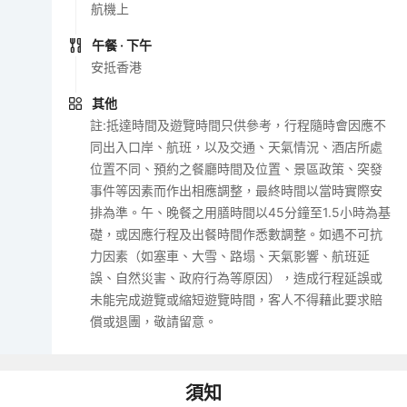
航機上
午餐
· 下午
安抵香港
其他
註:抵達時間及遊覽時間只供參考，行程隨時會因應不
同出入口岸、航班，以及交通、天氣情況、酒店所處
位置不同、預約之餐廳時間及位置、景區政策、突發
事件等因素而作出相應調整，最終時間以當時實際安
排為準。午、晚餐之用膳時間以45分鐘至1.5小時為基
礎，或因應行程及出餐時間作悉數調整。如遇不可抗
力因素（如塞車、大雪、路塌、天氣影響、航班延
誤、自然災害、政府行為等原因），造成行程延誤或
未能完成遊覽或縮短遊覽時間，客人不得藉此要求賠
償或退團，敬請留意。
須知