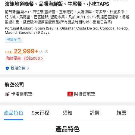
演連地道晚餐、品嚐海鮮飯、牛尾餐、小吃TAPS
葡萄牙(里斯本)、西班牙(塞維爾、直布羅陀、太陽海岸、哥多華、杜麗多中世
紀古城、馬德里、巴塞隆那) 聖誕市集：凡於30/11-23/12到達巴塞隆拿，增遊
聖誕市集，感受歐洲濃厚聖誕氣氛(所有開放時間均以市集當日為準)
Portugal (Lisbon), Spain (Sevilla, Gibraltar, Costa De Sol, Cordoba, Toledo,
Madrid, Barcelona) 9 Days
稅項全包
22,999+
HKD
/人
限額優惠
已減
5000
稅項全包
航空公司
卡塔爾航空
阿聯酋航空
產品特色
9
天行程
須知
評價
推薦
產品特色