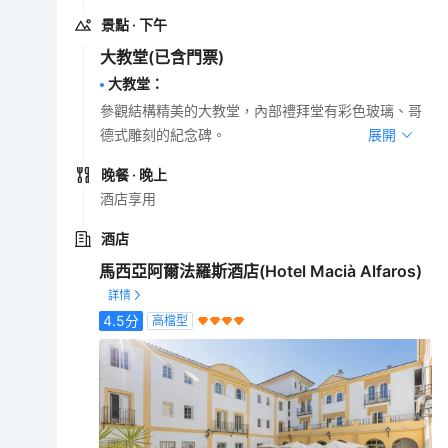
景點
· 下午
大教堂
(已含門票)
大教堂
：
參觀結構精美的大教堂，內部禮拜堂有彩色玻璃、哥
德式雕刻的紀念碑。
展開
晚餐
· 晚上
酒店享用
酒店
馬西亞阿爾法羅斯酒店(Hotel Macià Alfaros)
4.5
分
高檔型