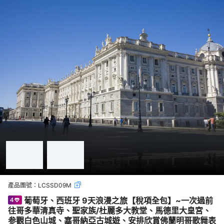
產品團號：
LCSSD09M
葡萄牙、西班牙 9天浪漫之旅【稅項全包】~一次過前
往哥多華清真寺、聖家族/杜麗多大教堂、馬德里大皇宮、
参觀白色山城、塞哥納亞古城遊、安排欣賞佛蘭明哥歌舞表