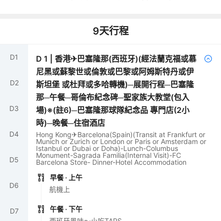
9
天行程
D
1
D
1
|
香港✈巴塞隆那(西班牙)(經法蘭克福或慕
尼黑或蘇黎世或倫敦或巴黎或阿姆斯特丹或伊
D
2
斯坦堡 或杜拜或多哈轉機)─展開行程─巴塞隆
那─午餐─哥倫布紀念碑─聖家族大教堂(包入
D
3
場)※(註6)─巴塞隆那球隊紀念品 專門店(2小
時)─晚餐─住宿酒店
D
4
Hong Kong✈Barcelona(Spain)(Transit at Frankfurt or
Munich or Zurich or London or Paris or Amsterdam or
Istanbul or Dubai or Doha)-Lunch-Columbus
Monument-Sagrada Familia(Internal Visit)-FC
D
5
Barcelona Store- Dinner-Hotel Accommodation
早餐
· 上午
D
6
航機上
午餐
· 下午
D
7
西班牙風味～小吃TAPS