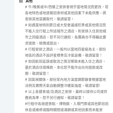
其他
# 午/晚餐或中/西餐之安排會視乎當地情況而更改，若
各地特色或地道餐因食材或其他因素下未能供應，將
安排其他菜餚取代，敬請留意。
# 如遇當地特別節日或大型會議或旺季或其他情況而
不能入住行程上所述城市之酒店，則安排入住其他城
市之同級酒店，恕不另行通知，各團員亦不得藉此要
求退款、賠償或退出。
# 行程安排之酒店，一般均以當地四星級為主，部份
地區的酒店不設評星標準及冷氣設備，敬請留意！
# 如因航班延誤或取消之情況導致未能入住之酒店，
基於酒店住宿條款，本社恕不能作出任何退款或改
期，敬請留意！
# 因氣候關係，部份室內地方溫度調節器會根據當地
法例及實際天氣自動調整冷暖氣強度，敬請留意!
# 以上各膳食或/及酒店之安排，最終以接待公司或供
應商為準，恕不另行通知，敬請留意！
#行程中各旅遊景點、博物館、入場門票或其他節目因
休息或維修或臨時關閉或滿額或其他因素而未能安