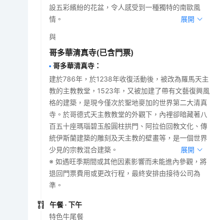
設五彩繽紛的花盆，令人感受到一種獨特的南歐風
情。
展開
與
哥多華清真寺
(已含門票)
哥多華清真寺
：
建於786年，於1238年收復活動後，被改為羅馬天主
教的主教教堂，1523年，又被加建了帶有文藝復興風
格的建築，是現今僅次於聖地麥加的世界第二大清真
寺。於哥德式天主教教堂的外觀下，內裡卻暗藏著八
百五十座瑪瑙碧玉般圓柱拱門、阿拉伯回教文化、傳
統伊斯蘭建築的雕刻及天主教的壁畫等，是一個世界
少見的宗教混合建築。
展開
※ 如遇旺季期間或其他因素影響而未能進內參觀，將
退回門票費用或更改行程，最終安排由接待公司為
準。
午餐
· 下午
特色牛尾餐