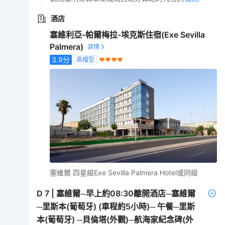
酒店
塞維利亞-帕爾梅拉-埃克斯住宿(Exe Sevilla
Palmera)
3.9
分
高檔型
塞維爾 四星級Exe Sevilla Palmera Hotel或同級
D
7
|
塞維爾─早上約08:30離開酒店─塞維爾
─里斯本(葡萄牙) (車程約5小時)─ 午餐─里斯
本(葡萄牙) ─貝倫塔(外觀)─航海家紀念碑(外