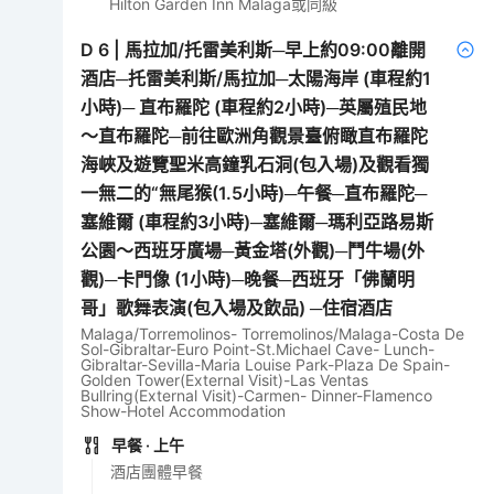
Hilton Garden Inn Malaga或同級
D
6
|
馬拉加/托雷美利斯─早上約09:00離開
酒店─托雷美利斯/馬拉加─太陽海岸 (車程約1
小時)─ 直布羅陀 (車程約2小時)─英屬殖民地
～直布羅陀─前往歐洲角觀景臺俯瞰直布羅陀
海峽及遊覽聖米高鐘乳石洞(包入場)及觀看獨
一無二的“無尾猴(1.5小時)─午餐─直布羅陀─
塞維爾 (車程約3小時)─塞維爾─瑪利亞路易斯
公園～西班牙廣場─黃金塔(外觀)─鬥牛場(外
觀)─卡門像 (1小時)─晚餐─西班牙「佛蘭明
哥」歌舞表演(包入場及飲品) ─住宿酒店
Malaga/Torremolinos- Torremolinos/Malaga-Costa De
Sol-Gibraltar-Euro Point-St.Michael Cave- Lunch-
Gibraltar-Sevilla-Maria Louise Park-Plaza De Spain-
Golden Tower(External Visit)-Las Ventas
Bullring(External Visit)-Carmen- Dinner-Flamenco
Show-Hotel Accommodation
早餐
· 上午
酒店團體早餐