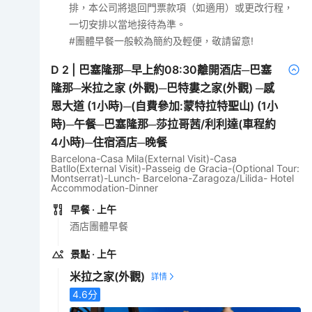
排，本公司將退回門票款項（如適用）或更改行程，
一切安排以當地接待為準。
#團體早餐一般較為簡約及輕便，敬請留意!
D
2
|
巴塞隆那─早上約08:30離開酒店─巴塞
隆那─米拉之家 (外觀)─巴特婁之家(外觀) ─感
恩大道 (1小時)─(自費參加:蒙特拉特聖山) (1小
時)─午餐─巴塞隆那─莎拉哥茜/利利達(車程約
4小時)─住宿酒店─晚餐
Barcelona-Casa Mila(External Visit)-Casa
Batllo(External Visit)-Passeig de Gracia-(Optional Tour:
Montserrat)-Lunch- Barcelona-Zaragoza/Lilida- Hotel
Accommodation-Dinner
早餐
· 上午
酒店團體早餐
景點
· 上午
米拉之家
(外觀)
4.6
分