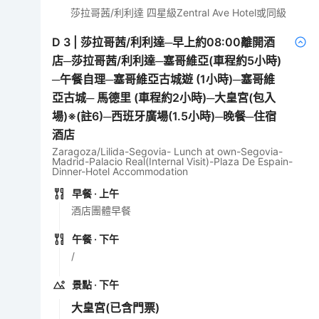
莎拉哥茜/利利達 四星級Zentral Ave Hotel或同級
D
3
|
莎拉哥茜/利利達─早上約08:00離開酒
店─莎拉哥茜/利利達─塞哥維亞(車程約5小時)
─午餐自理─塞哥維亞古城遊 (1小時)─塞哥維
亞古城─ 馬德里 (車程約2小時)─大皇宮(包入
場)※(註6)─西班牙廣場(1.5小時)─晚餐─住宿
酒店
Zaragoza/Lilida-Segovia- Lunch at own-Segovia-
Madrid-Palacio Real(Internal Visit)-Plaza De Espain-
Dinner-Hotel Accommodation
早餐
· 上午
酒店團體早餐
午餐
· 下午
/
景點
· 下午
大皇宮
(已含門票)