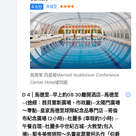
4.6
分
高檔型
馬德里 四星級Marriott Auditorium Conference
Center Hotel或同級
D
4
|
馬德里─早上約08:30離開酒店─馬德里
─(途經：茜貝雷斯廣場、市政廳)─太陽門廣場
～零點─皇家馬德里球隊紀念品專門店 ─哥倫
布紀念廣場 (2小時)─杜麗多 (車程約1小時) ─
午餐自理─杜麗多中世紀古城─大教堂(包入
場)─聖多美修道院～名畫家葛雷柯名作「伯爵