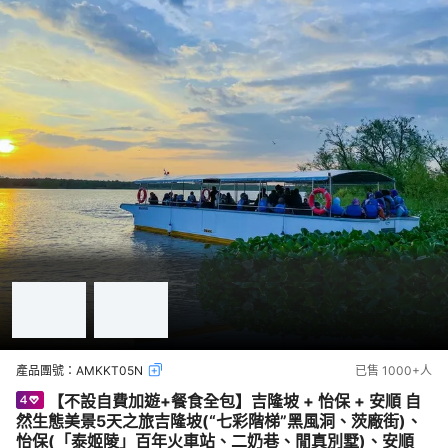
產品團號：
AMKKT05N
已售
1000+
人
【不設自費加遊+餐食全包】吉隆坡 + 怡保 + 安順 自
然生態美景5天之旅吉隆坡(“七彩階梯”黑風洞、茨廠街)、
怡保(「泰姬陵」百年火車站、二奶巷、閒真別墅)、安順