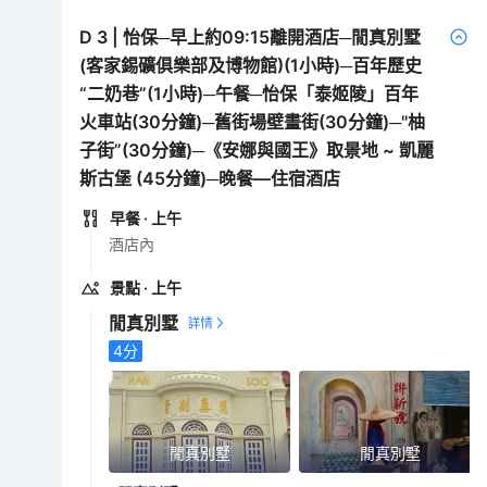
D
3
|
怡保─早上約09:15離開酒店─閒真別墅
(客家錫礦俱樂部及博物館)(1小時)─百年歷史
“二奶巷”(1小時)─午餐─怡保「泰姬陵」百年
火車站(30分鐘)─舊街場壁畫街(30分鐘)─"柚
子街”(30分鐘)─《安娜與國王》取景地 ~ 凱麗
斯古堡 (45分鐘)─晚餐—住宿酒店
早餐
· 上午
酒店內
景點
· 上午
閒真別墅
4
分
閒真別墅
閒真別墅