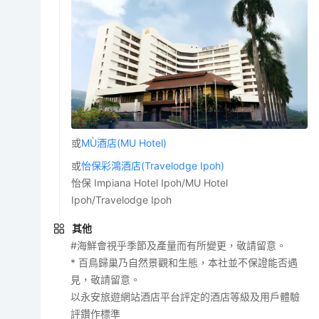
或
MÙ酒店(MU Hotel)
或
怡保彩鴻酒店(Travelodge Ipoh)
怡保 Impiana Hotel Ipoh/MU Hotel
Ipoh/Travelodge Ipoh
其他
#海鮮會視乎季節及產量而有所變更，敬請留意。
* 百鳥歸巢乃自然景觀和生態，本社並不保證能否遇
見，敬請留意。
以永安旅遊網站酒店平台評定的酒店等級及用戶體驗
評鑽作標準