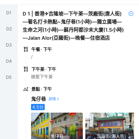
D
1
D
1
|
香港✈吉隆坡—下午茶—茨廠街(唐人街)
—著名打卡熱點~鬼仔巷(1小時)—獨立廣場—
D
2
生命之河(1小時)—蘇丹阿都沙末大廈(1.5小時)
—Jalan Alor(亞羅街)—晚餐—住宿酒店
D
3
午餐
· 下午
/
D
4
下午茶
· 下午
娘惹下午茶
D
5
景點
· 下午
鬼仔巷
4.5
分
鬼仔巷
茨廠街(唐人街)