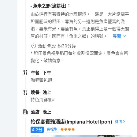
魚米之鄉(適耕莊)
：
由於這裡有著獨特的地理環境，一邊是一大片遼闊平
坦而肥沃的稻田，靠海的另一邊則是魚產豐富的漁
港，要米有米，要魚有魚，真正稱得上是一個得天獨
厚的村莊，因而有「魚米之鄉」的稱號。
展開
活動時長: 約30分鐘
* 稻田景色視乎稻田每年收割情況而定，景色會有所
變化，敬請留意。
午餐
· 下午
咖喱麵包蝦
晚餐
· 晚上
特色海鮮餐#
酒店
· 晚上
怡保宴賓雅酒店(Impiana Hotel Ipoh)
4.2
分
高檔型