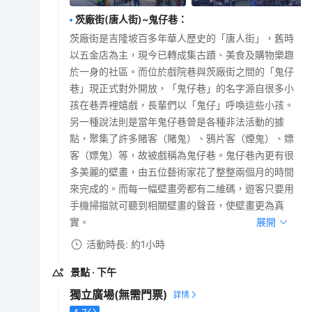
茨廠街(唐人街)~鬼仔巷
：
茨廠街是吉隆坡百多年華人歷史的「唐人街」，舊時
以五金店為主，現今已轉成集古蹟、美食及購物樂趣
於一身的社區。而位於戲院巷與茨廠街之間的「鬼仔
巷」現正式對外開放，「鬼仔巷」的名字源自很多小
孩在巷弄裡嬉戲，長輩們以「鬼仔」呼喚這些小孩。
另一種說法則是當年鬼仔巷曾是各種非法活動的據
點，聚集了許多賭客（賭鬼）、鴉片客（煙鬼）、嫖
客（嫖鬼）等，故被戲稱為鬼仔巷。鬼仔巷內更有很
多美麗的壁畫，由五位藝術家花了整整兩個月的時間
來完成的。而每一幅壁畫旁都有二維碼，遊客只要用
手機掃描就可聽到相關壁畫的聲音，使壁畫更為真
實。
展開
活動時長: 約1小時
景點
· 下午
獨立廣場
(無需門票)