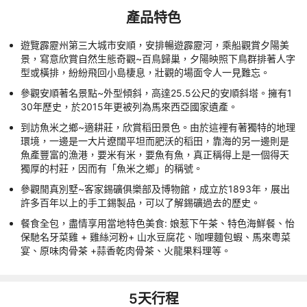
產品特色
遊覽霹靂州第三大城市安順，安排暢遊霹靂河，乘船觀賞夕陽美
景，寫意欣賞自然生態奇觀~百鳥歸巢，夕陽映照下鳥群排著人字
型或橫排，紛紛飛回小島棲息，壯觀的場面令人一見難忘。
參觀安順著名景點~外型傾斜，高達25.5公尺的安順斜塔。擁有1
30年歷史，於2015年更被列為馬來西亞國家遺產。
到訪魚米之鄉~適耕莊，欣賞稻田景色。由於這裡有著獨特的地理
環境，一邊是一大片遼闊平坦而肥沃的稻田，靠海的另一邊則是
魚產豐富的漁港，要米有米，要魚有魚，真正稱得上是一個得天
獨厚的村莊，因而有「魚米之鄉」的稱號。
參觀閒真別墅~客家錫礦俱樂部及博物館，成立於1893年，展出
許多百年以上的手工錫製品，可以了解錫礦過去的歷史。
餐食全包，盡情享用當地特色美食: 娘惹下午茶、特色海鮮餐、怡
保馳名牙菜雞 + 雞絲河粉+ 山水豆腐花、咖哩麵包蝦、馬來粵菜
宴、原味肉骨茶 +蒜香乾肉骨茶、火龍果料理等。
5
天行程