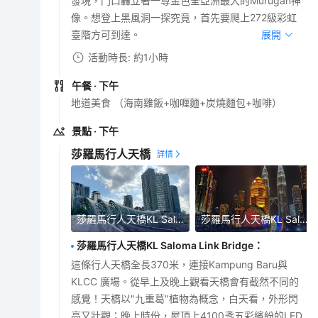
發現，門口轟立著一尊金色全亞洲最大的Murugan神
像。想登上黑風洞一探究竟，首先要爬上272級彩虹
臺階方可到達。
展開
活動時長: 約1小時
午餐
· 下午
地道美食 （海南雞飯+咖喱麵+炭燒麵包+咖啡）
景點
· 下午
莎羅馬行人天橋
莎羅馬行人天橋KL Saloma Link Bridge
莎羅馬行人天橋KL Saloma Link Bridge
莎羅馬行人天橋KL Saloma Link Bridge
：
這條行人天橋全長370米，連接Kampung Baru與
KLCC 廣場。從早上及晚上觀看天橋會有截然不同的
感覺！天橋以"九重葛"植物為概念，白天看，外形閃
亮又壯觀；晚上時份，屋頂上4100盞五彩繽紛的LED