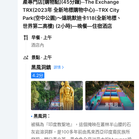
產專門店[購物點](45分鐘)─The Exchange
TRX(2023年 全新地標購物中心)─TRX City
Park(空中公園)～遠眺默迪卡118(全新地標、
世界第二高樓) (2小時)—晚餐—住宿酒店
早餐
· 上午
酒店內
景點
· 上午
黑風洞鎮
4.2
分
黑風洞
黑風洞
黑風洞
：
被稱為『印度教聖地』，這個掩映在叢林半山腰的石
灰岩溶洞群，是100多年前由馬來西亞印度裔民族所