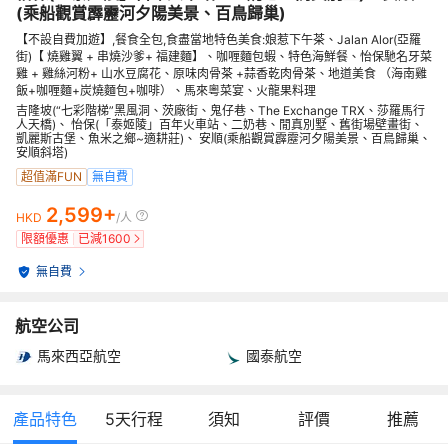
(乘船觀賞霹靂河夕陽美景、百鳥歸巢)
【不設自費加遊】,餐食全包,食盡當地特色美食:娘惹下午茶、Jalan Alor(亞羅
街)【 燒雞翼 + 串燒沙爹+ 福建麵】、咖喱麵包蝦、特色海鮮餐、怡保馳名牙菜
雞 + 雞絲河粉+ 山水豆腐花、原味肉骨茶 +蒜香乾肉骨茶、地道美食 （海南雞
飯+咖喱麵+炭燒麵包+咖啡）、馬來粵菜宴、火龍果料理
吉隆坡(“七彩階梯”黑風洞、茨廠街、鬼仔巷、The Exchange TRX、莎羅馬行
人天橋)、 怡保(「泰姬陵」百年火車站、二奶巷、閒真別墅、舊街場壁畫街、
凱麗斯古堡、魚米之鄉~適耕莊)、 安順(乘船觀賞霹靂河夕陽美景、百鳥歸巢、
安順斜塔)
超值滿FUN
無自費
2,599+
HKD
/人
限額優惠
已減
1600
無自費
航空公司
馬來西亞航空
國泰航空
產品特色
5
天行程
須知
評價
推薦