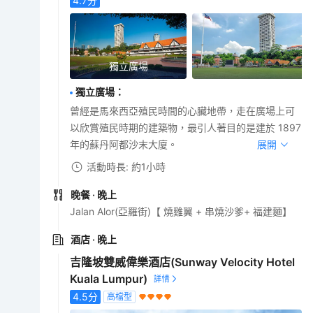
4.7
分
獨立廣場
獨立廣場
：
曾經是馬來西亞殖民時間的心臟地帶，走在廣場上可
以欣賞殖民時期的建築物，最引人著目的是建於 1897
年的蘇丹阿都沙末大廈。
展開
活動時長: 約1小時
晚餐
· 晚上
Jalan Alor(亞羅街)【 燒雞翼 + 串燒沙爹+ 福建麵】
酒店
· 晚上
吉隆坡雙威偉樂酒店(Sunway Velocity Hotel
Kuala Lumpur)
4.5
分
高檔型