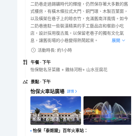
二奶巷走過錫礦時代的輝煌，仍然保存著大多數的舊
式樓房，有橫木條拉式大門、銅門環、木製百葉窗，
以及橫架在巷子上的晾衣竹，充滿舊南洋風情。如今
二奶巷進駐一些裝潢精美的手工藝品店和餐飲小吃
店，設計採用復古風，以保留老巷子的獨有文化氣
息，讓舊街場的小巷變得熱鬧起來。
展開
活動時長: 約1小時
午餐
· 下午
怡保馳名牙菜雞 + 雞絲河粉+ 山水豆腐花
景點
· 下午
怡保火車站廣場
怡保「泰姬陵」百年火車站
怡保「泰姬陵」百年火車站
：