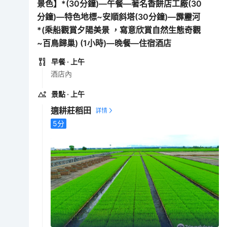
景色】*(30分鐘)—午餐—著名香餅店工廠(30
分鐘)—特色地標~安順斜塔(30分鐘)—霹靂河
*(乘船觀賞夕陽美景 ，寫意欣賞自然生態奇觀
~百鳥歸巢) (1小時)—晚餐—住宿酒店
早餐
· 上午
酒店內
景點
· 上午
適耕莊稻田
5
分