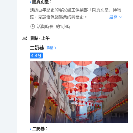
閒真別墅
：
到訪百年歷史的客家礦工俱樂部「閑真別墅」博物
館，見證怡保錫礦業的興衰史。
展開
活動時長: 約1小時
景點
· 上午
二奶巷
4.4
分
二奶巷
：