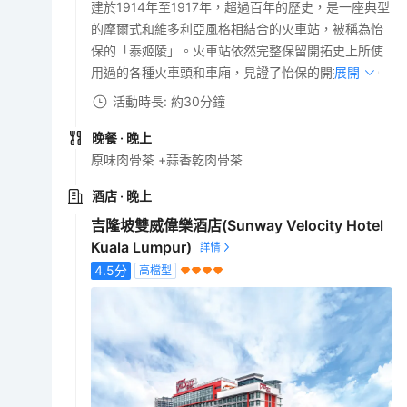
建於1914年至1917年，超過百年的歷史，是一座典型
的摩爾式和維多利亞風格相結合的火車站，被稱為怡
保的「泰姬陵」。火車站依然完整保留開拓史上所使
用過的各種火車頭和車廂，見證了怡保的開拓歷史。
展開
活動時長: 約30分鐘
晚餐
· 晚上
原味肉骨茶 +蒜香乾肉骨茶
酒店
· 晚上
吉隆坡雙威偉樂酒店(Sunway Velocity Hotel
Kuala Lumpur)
4.5
分
高檔型