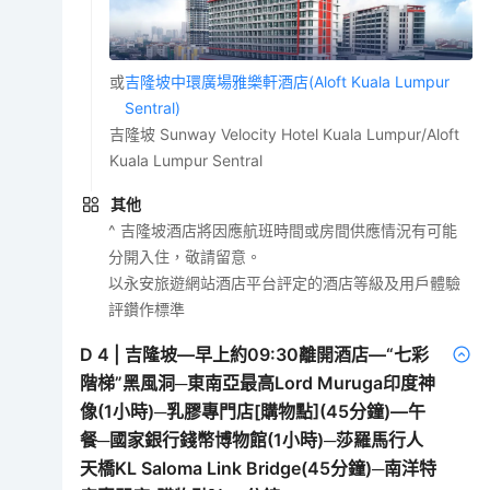
或
吉隆坡中環廣場雅樂軒酒店(Aloft Kuala Lumpur
Sentral)
吉隆坡 Sunway Velocity Hotel Kuala Lumpur/Aloft
Kuala Lumpur Sentral
其他
^ 吉隆坡酒店將因應航班時間或房間供應情況有可能
分開入住，敬請留意。
以永安旅遊網站酒店平台評定的酒店等級及用戶體驗
評鑽作標準
D
4
|
吉隆坡—早上約09:30離開酒店—“七彩
階梯”黑風洞─東南亞最高Lord Muruga印度神
像(1小時)─乳膠專門店[購物點](45分鐘)—午
餐─國家銀行錢幣博物館(1小時)─莎羅馬行人
天橋KL Saloma Link Bridge(45分鐘)─南洋特