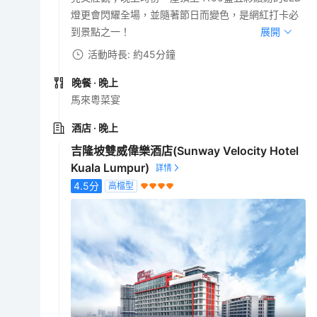
燈更會閃耀全場，並隨著節日而變色，是網紅打卡必
到景點之一！
展開
活動時長: 約45分鐘
晚餐
· 晚上
馬來粵菜宴
酒店
· 晚上
吉隆坡雙威偉樂酒店(Sunway Velocity Hotel
Kuala Lumpur)
4.5
分
高檔型