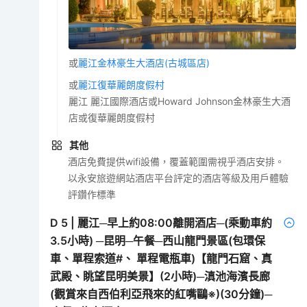
或
麗江金林豪生大酒店(古城區店)
或
麗江復華麗朗度假村
麗江 麗江國際酒店或Howard Johnson金林豪生大酒
店或復華麗朗度假村
其他
酒店免費提供wifi設備，覆蓋範圍需視乎酒店安排。
以永安旅遊網站酒店平台評定的酒店等級及用戶體驗
評鑽作標準
D
5
|
麗江─早上約08:00離開酒店─(乘動車約
3.5小時) ─昆明─午餐─西山龍門景區(包環保
車、單程索道#、 單程電瓶車)【龍門石窟、真
武殿、眺望昆明美景】(2小時)─滇池海濱長廊
(觀賞來自西伯利亞飛來的紅嘴鷗※)(30分鐘)─