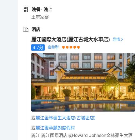
晚餐
· 晚上
王府家宴
酒店
麗江國際大酒店(麗江古城大水車店)
4.7
分
豪華型
或
麗江金林豪生大酒店(古城區店)
或
麗江復華麗朗度假村
麗江 麗江國際酒店或Howard Johnson金林豪生大酒