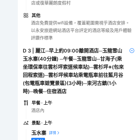
店或復華麗朗度假村
其他
酒店免費提供wifi設備，覆蓋範圍需視乎酒店安排。
以永安旅遊網站酒店平台評定的酒店等級及用戶體驗
評鑽作標準
D
3
|
麗江─早上約09:00離開酒店─玉龍雪山
玉水寨(40分鐘) ─午餐─玉龍雪山─甘海子(乘
坐環保車往雲杉坪索道候車站)─雲杉坪※(包來
回程索道)─雲杉坪候車站乘電瓶車前往藍月谷
(包電瓶車遊覽景區)(3小時)─束河古鎮(1小
時)─晚餐─住宿酒店
早餐
· 上午
酒店內
景點
· 上午
玉水寨