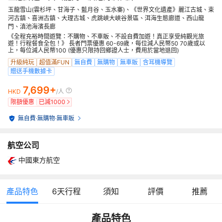
玉龍雪山(雲杉坪、甘海子、藍月谷、玉水寨)、《世界文化遺產》麗江古城、束
河古鎮、喜洲古鎮、大理古城、虎跳峽大峽谷景區、洱海生態廊道、西山龍
門、滇池海濱長廊
《全程充裕時間遊覽：不購物、不車販、不設自費加遊！真正享受純觀光旅
遊！行程餐食全包！》 長者門票優惠 60-69歲，每位減人民幣50 70歲或以
上，每位減人民幣100 (優惠只限持回鄉證人士，費用於當地退回)
升級純玩
超值滿FUN
無自費
無購物
無車販
含耳機導覽
贈送手機數據卡
7,699+
HKD
/人
限額優惠
已減
1000
無自費
·
無購物
·
無車販
航空公司
中國東方航空
產品特色
6
天行程
須知
評價
推薦
產品特色