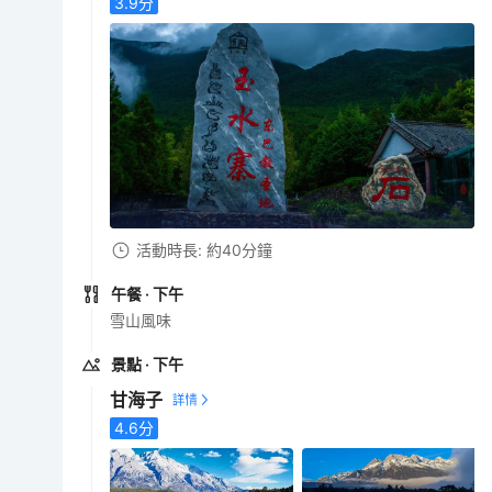
3.9
分
活動時長: 約40分鐘
午餐
· 下午
雪山風味
景點
· 下午
甘海子
4.6
分