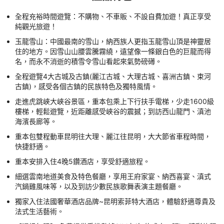
全程充裕時間遊覽：不購物、不車販、不設自費加遊！真正享受
純觀光旅遊！
玉龍雪山：中國最南的雪山，納西族人更指玉龍雪山頂是神靈居
住的地方。因雪山山腰雲騰霧繞，遠望像一條銀白色的巨龍而得
名，而永不消逝的積雪令雪山看起來氣勢磅礡。
全程遊覽4大古城及古鎮(麗江古城、大理古城、喜洲古鎮、束河
古鎮)，感受各個古鎮的民族特色及獨特風情。
走進虎跳峽大峽谷景區，重本包乘上下行扶手電梯，少走1600級
樓梯，輕鬆遊覽，近距離感受峽谷的震撼；到訪西山龍門、滇池
海濱長廊等。
重本包雙程動車昆明往大理、麗江往昆明，大大節省車程時間，
快捷舒適。
重本安排入住4晚5鑽酒店，享受舒適旅程。
細選雲南地道美食及特色餐廳，享用王府家宴、納西喜宴、滇式
汽鍋雞風味等，以及到訪少數民族歌舞表演主題餐廳。
獨家入住法國奢華酒店品牌~昆明索菲特大酒店，體驗舒適尊貴及
法式生活藝術。