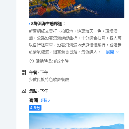
S彎洱海生態廊道
：
新晉網紅文青打卡拍照地，這裏海天一色，環境清
幽，公路沿著洱海蜿蜒曲折，十分適合拍照。客人可
以自行租單車，沿著洱海濕地步道慢慢騎行，或漫步
於清氧棧道，細賞黃昏日落，景色醉人。
展開
活動時長: 約2小時
午餐
· 下午
少數民族特色歌舞餐廳
景點
· 下午
喜洲
4.5
分