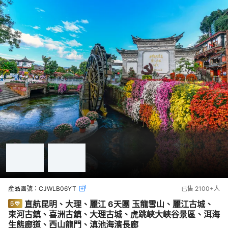
產品團號：
CJWLB06YT
已售
2100+
人
直航昆明、大理、麗江 6天團 玉龍雪山、麗江古城、
束河古鎮、喜洲古鎮、大理古城、虎跳峽大峽谷景區、洱海
生態廊道、西山龍門、滇池海濱長廊