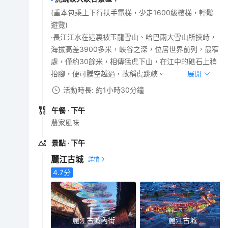
(重本包乘上下行扶手電梯，少走1600級樓梯，輕鬆
遊覽)
‧長江江水在這裏被玉龍雪山、哈巴兩大雪山所挾峙，
海拔高差3900多米，峽谷之深，位居世界前列，最窄
處，僅約30餘米，相傳猛虎下山，在江中的礁石上稍
抬腳，便可騰空越過，故稱虎跳峽。
展開
活動時長: 約1小時30分鐘
午餐
· 下午
農家風味
景點
· 下午
麗江古城
4.7
分
麗江古城內街
麗江古城