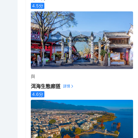
4.5
分
與
洱海生態廊道
4.6
分