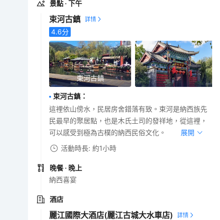
景點
· 下午
束河古鎮
4.6
分
束河古鎮
束河古鎮
：
這裡依山傍水，民居房舍錯落有致。束河是納西族先
民最早的聚居點，也是木氏土司的發祥地，從這裡，
可以感受到極為古樸的納西民俗文化。
展開
活動時長: 約1小時
晚餐
· 晚上
納西喜宴
酒店
麗江國際大酒店(麗江古城大水車店)