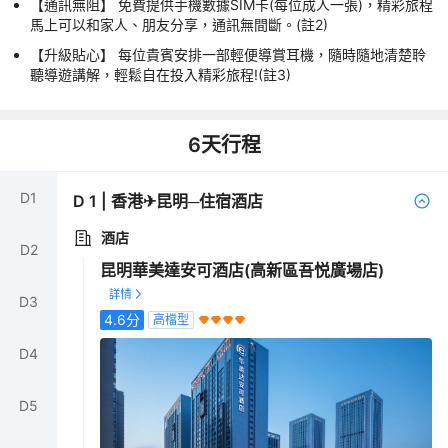
【通訊無阻】 免費提供手機數據SIM卡(每位成人一張)，精彩旅程
馬上可以和家人、朋友分享，通訊無間斷。(註2)
【升級貼心】 每位貴賓安排一部輕便導賞耳機，隨時隨地清楚聆
聽導遊講解，輕鬆自在投入精彩旅程!(註3)
6
天行程
D
1
D
1
|
香港✈昆明─住宿酒店
酒店
D
2
昆明華美達安可酒店(高新區吾悦廣場店)
D
3
4.6
分
高檔型
D
4
D
5