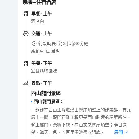
晚餐─住宿酒店
早餐
· 上午
酒店內
交通
· 上午
行駛時長: 約3小時30分鐘
乘動車 往 昆明
午餐
· 下午
宜良烤鴨風味
景點
· 下午
西山龍門景區
西山龍門景區
：
一組建在西山主峰羅漢山懸崖峭壁上的建築群，有九
層十一閣。龍門石雕工程更是西山勝境的精華所在。
登上龍門，憑欄下視，為百丈之懸崖峭壁；舉目遠
望，海天一色，五百里滇池盡收眼底。
展開