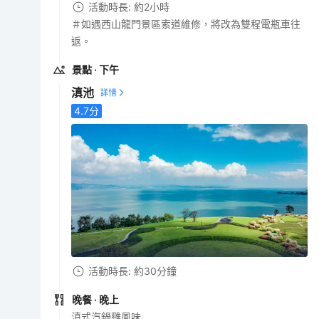
活動時長: 約2小時
＃如遇西山龍門景區索道維修，將改為雙程電瓶車往
返。
景點
· 下午
滇池
4.7
分
活動時長: 約30分鐘
晚餐
· 晚上
滇式汽鍋雞風味