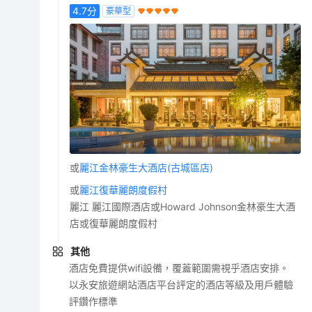
4.7
分
豪華型
或
麗江金林豪生大酒店(古城區店)
或
麗江復華麗朗度假村
麗江 麗江國際酒店或Howard Johnson金林豪生大酒
店或復華麗朗度假村
其他
酒店免費提供wifi設備，覆蓋範圍需視乎酒店安排。
以永安旅遊網站酒店平台評定的酒店等級及用戶體驗
評鑽作標準