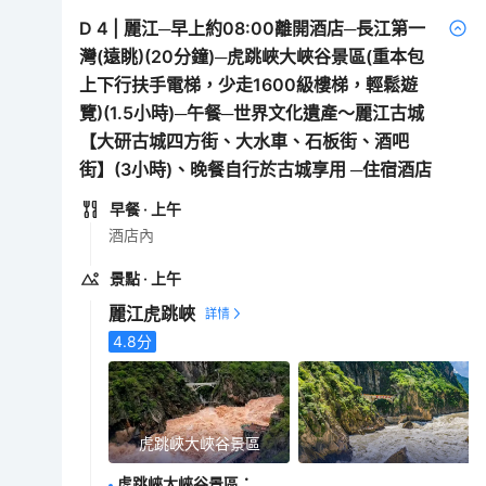
D
4
|
麗江─早上約08:00離開酒店─長江第一
灣(遠眺)(20分鐘)─虎跳峽大峽谷景區(重本包
上下行扶手電梯，少走1600級樓梯，輕鬆遊
覽)(1.5小時)─午餐─世界文化遺產～麗江古城
【大研古城四方街、大水車、石板街、酒吧
街】(3小時)、晚餐自行於古城享用 ─住宿酒店
早餐
· 上午
酒店內
景點
· 上午
麗江虎跳峽
4.8
分
虎跳峽大峽谷景區
虎跳峽大峽谷景區
：