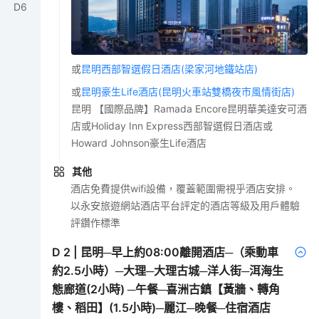
D
6
或
昆明西部智選假日酒店(梁家河地鐵站店)
或
昆明豪生Life酒店(昆明火車站雙橋夜市風情街店)
昆明 【國際品牌】Ramada Encore昆明華美達安可酒
店或Holiday Inn Express西部智選假日酒店或
Howard Johnson豪生Life酒店
其他
酒店免費提供wifi設備，覆蓋範圍需視乎酒店安排。
以永安旅遊網站酒店平台評定的酒店等級及用戶體驗
評鑽作標準
D
2
|
昆明─早上約08:00離開酒店─（乘動車
約2.5小時）─大理─大理古城─洋人街─洱海生
態廊道(2小時) ─午餐─喜洲古鎮【黃牆、轉角
樓、稻田】(1.5小時)─麗江─晚餐─住宿酒店