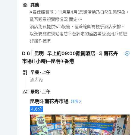
其他
※最佳觀賞期：11月至4月(鳥類活動乃自然生態現象，
能否觀看視實際情況 而定)。
酒店免費提供wifi設備，覆蓋範圍需視乎酒店安排。
以永安旅遊網站酒店平台評定的酒店等級及用戶體驗
評鑽作標準
D
6
|
昆明─早上約09:00離開酒店─斗南花卉
市場(1小時)─昆明✈香港
早餐
· 上午
酒店內
景點
· 上午
昆明斗南花卉市場
4.6
分