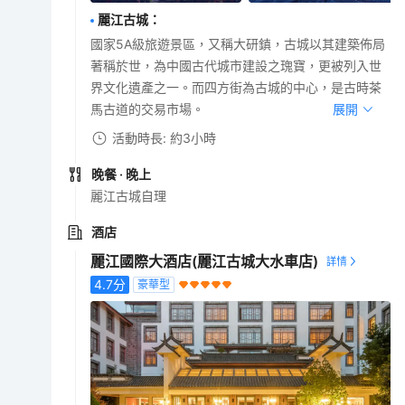
麗江古城
：
國家5A級旅遊景區，又稱大研鎮，古城以其建築佈局
著稱於世，為中國古代城市建設之瑰寶，更被列入世
界文化遺產之一。而四方街為古城的中心，是古時茶
馬古道的交易市場。
展開
活動時長: 約3小時
晚餐
· 晚上
麗江古城自理
酒店
麗江國際大酒店(麗江古城大水車店)
4.7
分
豪華型