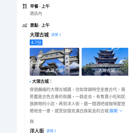
早餐
· 上午
酒店內
景點
· 上午
大理古城
4.7
分
大理古城
大理古城
大理古城
：
穿過巍峨的大理古城牆，彷如穿越時空走進古代，兩
旁盡是古色古香的街舖，一路走去，有售賣小吃和民
族飾物的小店，再到洋人街，選一間酒吧或咖啡屋悠
閒地坐一會，感受這個充滿白族氣息的古城。
展開
與
洋人街