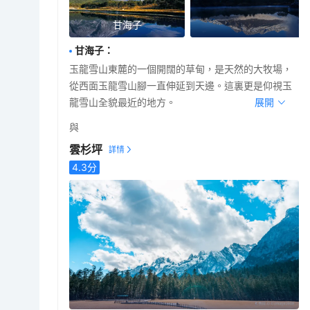
甘海子
甘海子
：
玉龍雪山東麓的一個開闊的草甸，是天然的大牧場，
從西面玉龍雪山腳一直伸延到天邊。這裏更是仰視玉
龍雪山全貌最近的地方。
展開
與
雲杉坪
4.3
分