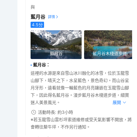
與
藍月谷
4.5
分
藍月谷
藍月谷木棧道步道
藍月谷
：
這裡的水源是來自雪山冰川融化的冰雪，位於玉龍雪
山腳下，晴天之下，水呈藍色，景色奇幻。而山谷呈
月牙形，遠看就像一輪藍色的月亮鑲嵌在玉龍雪山腳
下，因此得名藍月谷。漫步藍月谷木棧道步道，細賞
迷人美景風光。
展開
活動時長: 約3小時
※若玉龍雪山雲杉坪索道維修或受天氣影響不開放，將
會轉往犛牛坪，不作另行通知。