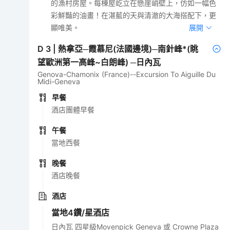
的漁村房屋。每棟屋屹立在懸崖峭壁上，仿如一幅色
彩鮮豔的油畫！在湛藍的天與清澈的大海搭配下，更
顯唯美。
展開
D
3
|
熱拿亞─霞慕尼(法國邊境)─南針峰*(眺
望歐洲第一高峰~白朗峰) ─日內瓦
Genova-Chamonix (France)--Excursion To Aiguille Du
Midi-Geneva
早餐
酒店團體早餐
午餐
當地西餐
晚餐
酒店晚餐
酒店
當地4鑽/星酒店
日內瓦 四星級Movenpick Geneva 或 Crowne Plaza