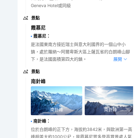
Geneva Hotel或同級
景點
霞慕尼
霞慕尼
：
是法國東南方接近瑞士與意大利國界的一個山中小
鎮，處於羅納～阿爾卑斯大區上薩瓦省的白朗峰山腳
下，是法國面積第四大的鎮。
展開
景點
南針峰
南針峰
南針峰
南針峰
：
位於白朗峰的正下方，海拔約3842米，與歐洲第一高
峰相差大約1000公尺，是霞慕尼眾多登高賞景處人氣