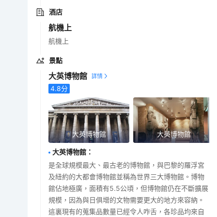
酒店
航機上
航機上
景點
大英博物館
4.8
分
大英博物館
大英博物館
大英博物館
：
是全球規模最大、最古老的博物館，與巴黎的羅浮宮
及紐約的大都會博物館並稱為世界三大博物館。博物
館佔地極廣，面積有5.5公頃，但博物館仍在不斷擴展
規模，因為與日俱增的文物需要更大的地方來容納。
這裏現有的蒐集品數量已經令人咋舌，各珍品均來自