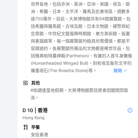
世界各地，包括非洲、美洲、亞洲、英國、埃及、歐
洲、希臘、日本、太平洋、羅馬及近東地區，總數多
達700萬件。目前，大英博物館共有94間展覽館，包
括希臘與羅馬館、古埃及館、日本文物館、硬幣與紀
念章館、中世紀文藝復興時期館、東方美術館、版畫
與素描館等，每一個展覽館均極具欣賞價值，都是不
容錯過的。各展覽館所展出的文物都是稀世珍品，包
括雅典帕特農神殿(Parthenon)、有翼的人首牛身雕像
(Humanheaded Winged Bull)、刻有埃及象形文字的
羅塞塔石(The Rosetta Stone)等。
展開
其他
#如適逢當地假期，大英博物館節目將會因關閉而取
消。
D
10
|
香港
Hong Kong
早餐
安抵香港