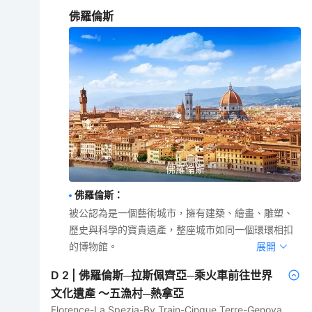
佛羅倫斯
佛羅倫斯
佛羅倫斯
：
被公認為是一個藝術城市，擁有建築、繪畫、雕塑、
歷史與科學的寶貴遺產，整座城市如同一個環環相扣
的博物館。
展開
D
2
|
佛羅倫斯─拉斯佩齊亞─乘火車前往世界
文化遺產 ～五漁村─熱拿亞
Florence-La Spezia-By Train-Cinque Terre-Genova