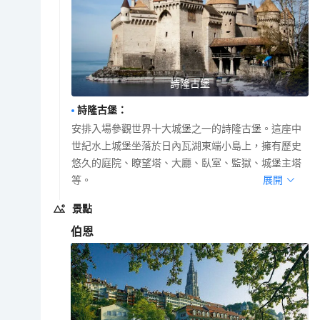
詩隆古堡
詩隆古堡
：
安排入場參觀世界十大城堡之一的詩隆古堡。這座中
世紀水上城堡坐落於日內瓦湖東端小島上，擁有歷史
悠久的庭院、瞭望塔、大廳、臥室、監獄、城堡主塔
等。
展開
景點
伯恩