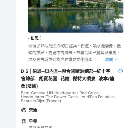
伯恩
伯恩
：
保留了16世紀至今的古建築、街道、噴水池雕像，低
矮的拱廊，充滿中古風味，故聯合國已將其與羅馬、
埃及等古城並列為世界重要文化遺產。
展開
D
5
|
伯恩─日內瓦─聯合國歐洲總部─紅十字
會總部 ─胡賓花園─花鐘─傑特大噴泉─波本/迪
桑(法國)
Bern-Geneva-UN Headquarter-Red Cross
Headquarter-The Flower Clock-Jet d'Ean Fountain-
Beaune/Dijon(France)
交通
早餐
酒店團體早餐