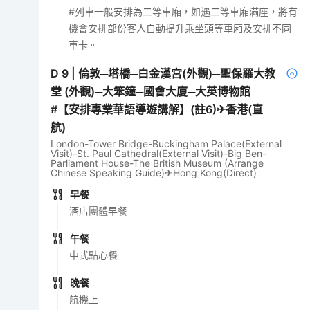
#列車一般安排為二等車廂，如遇二等車廂滿座，將有
機會安排部份客人自動提升乘坐頭等車廂及安排不同
車卡。
D
9
|
倫敦─塔橋─白金漢宮(外觀)─聖保羅大教
堂 (外觀)─大笨鐘─國會大廈─大英博物館
#【安排專業華語導遊講解】(註6)✈香港(直
航)
London-Tower Bridge-Buckingham Palace(External
Visit)-St. Paul Cathedral(External Visit)-Big Ben-
Parliament House-The British Museum (Arrange
Chinese Speaking Guide)✈Hong Kong(Direct)
早餐
酒店團體早餐
午餐
中式點心餐
晚餐
航機上