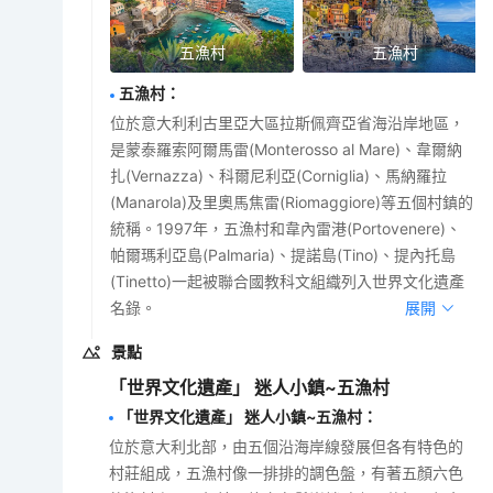
五漁村
五漁村
五漁村
：
位於意大利利古里亞大區拉斯佩齊亞省海沿岸地區，
是蒙泰羅索阿爾馬雷(Monterosso al Mare)、韋爾納
扎(Vernazza)、科爾尼利亞(Corniglia)、馬納羅拉
(Manarola)及里奧馬焦雷(Riomaggiore)等五個村鎮的
統稱。1997年，五漁村和韋內雷港(Portovenere)、
帕爾瑪利亞島(Palmaria)、提諾島(Tino)、提內托島
(Tinetto)一起被聯合國教科文組織列入世界文化遺產
名錄。
展開
景點
「世界文化遺產」 迷人小鎮~五漁村
「世界文化遺產」 迷人小鎮~五漁村
：
位於意大利北部，由五個沿海岸線發展但各有特色的
村莊組成，五漁村像一排排的調色盤，有著五顏六色