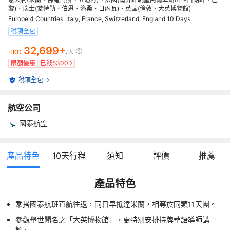
黎)、瑞士(蒙特勒、伯恩、洛桑、日內瓦)、英國(倫敦、大英博物館)
Europe 4 Countries: Italy, France, Switzerland, England 10 Days
稅項全包
32,699+
HKD
/人
限額優惠
已減
5300
稅項全包
航空公司
國泰航空
產品特色
10
天行程
須知
評價
推薦
產品特色
乘搭國泰航班直航往返，同日早抵達米蘭，相等於同類11天團。
參觀舉世聞名之「大英博物館」，更特別安排持牌華語導師講
解。