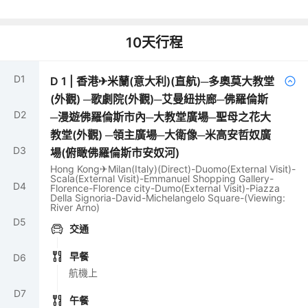
10
天行程
D
1
D
1
|
香港✈米蘭(意大利)(直航)─多奧莫大教堂
(外觀) ─歌劇院(外觀)─艾曼紐拱廊─佛羅倫斯
D
2
─漫遊佛羅倫斯市內─大教堂廣場─聖母之花大
教堂(外觀) ─領主廣場─大衛像─米高安哲奴廣
D
3
場(俯瞰佛羅倫斯市安奴河)
Hong Kong✈Milan(Italy)(Direct)-Duomo(External Visit)-
Scala(External Visit)-Emmanuel Shopping Gallery-
D
4
Florence-Florence city-Dumo(External Visit)-Piazza
Della Signoria-David-Michelangelo Square-(Viewing:
River Arno)
D
5
交通
早餐
D
6
航機上
D
7
午餐