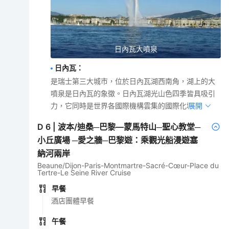
日內瓦大噴泉
日內瓦
：
是瑞士第三大城市，位於日內瓦湖西南角，湖上的大
噴泉是日內瓦的象徵。日內瓦湖光山色四季皆具吸引
力，它同時是世界各國際機構雲集的國際化城市。
展開
D
6
|
波本/迪桑─巴黎—蒙馬特山─聖心教堂─
小丘廣場 ─愛之牆─巴黎遊：乘觀光船漫遊塞
納河兩岸
Beaune/Dijon-Paris-Montmartre-Sacré-Cœur-Place du
Tertre-Le Seine River Cruise
早餐
酒店團體早餐
午餐