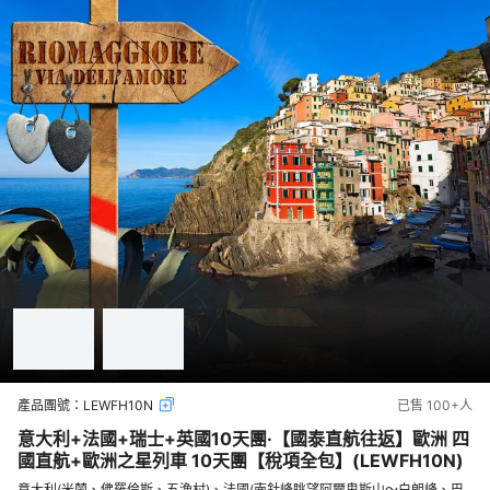
產品團號：
LEWFH10N
已售
100+
人
意大利+法國+瑞士+英國10天團·【國泰直航往返】歐洲 四
國直航+歐洲之星列車 10天團【稅項全包】(LEWFH10N)
意大利(米蘭、佛羅倫斯、五漁村)、法國(南針峰眺望阿爾卑斯山～白朗峰、巴