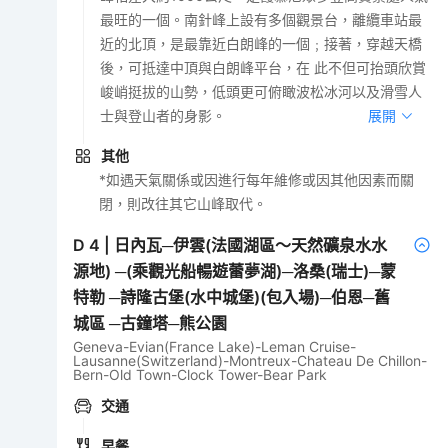
最旺的一個。南針峰上設有多個觀景台，離纜車站最
近的北頂，是最靠近白朗峰的一個﹔接著，穿越天橋
後，可抵達中頂與白朗峰平台，在 此不但可抬頭欣賞
峻峭挺拔的山勢，低頭更可俯瞰波松冰河以及滑雪人
士與登山者的身影。
展開
其他
*如遇天氣關係或因進行每年維修或因其他因素而關
閉，則改往其它山峰取代。
D
4
|
日內瓦─伊雲(法國湖區～天然礦泉水水
源地) ─(乘觀光船暢遊蕾夢湖)─洛桑(瑞士)─蒙
特勒 ─詩隆古堡(水中城堡)(包入場)─伯恩─舊
城區 ─古鐘塔─熊公園
Geneva-Evian(France Lake)-Leman Cruise-
Lausanne(Switzerland)-Montreux-Chateau De Chillon-
Bern-Old Town-Clock Tower-Bear Park
交通
早餐