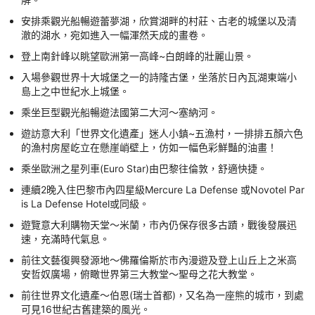
安排乘觀光船暢遊蕾夢湖，欣賞湖畔的村莊、古老的城堡以及清
澈的湖水，宛如進入一幅渾然天成的畫卷。
登上南針峰以眺望歐洲第一高峰~白朗峰的壯麗山景。
入場參觀世界十大城堡之一的詩隆古堡，坐落於日內瓦湖東端小
島上之中世紀水上城堡。
乘坐巨型觀光船暢遊法國第二大河～塞納河。
遊訪意大利「世界文化遺產」迷人小鎮~五漁村，一排排五顏六色
的漁村房屋屹立在懸崖峭壁上，仿如一幅色彩鮮豔的油畫！
乘坐歐洲之星列車(Euro Star)由巴黎往倫敦，舒適快捷。
連續2晚入住巴黎市內四星級Mercure La Defense 或Novotel Par
is La Defense Hotel或同級。
遊覽意大利購物天堂～米蘭，市內仍保存很多古蹟，戰後發展迅
速，充滿時代氣息。
前往文藝復興發源地～佛羅倫斯於市內漫遊及登上山丘上之米高
安哲奴廣場，俯瞰世界第三大教堂～聖母之花大教堂。
前往世界文化遺產～伯恩(瑞士首都)，又名為一座熊的城市，到處
可見16世紀古舊建築的風光。