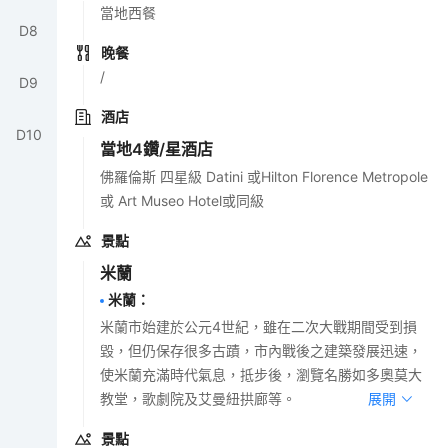
當地西餐
D
8
晚餐
/
D
9
酒店
D
10
當地4鑽/星酒店
佛羅倫斯 四星級 Datini 或Hilton Florence Metropole
或 Art Museo Hotel或同級
景點
米蘭
米蘭
：
米蘭市始建於公元4世紀，雖在二次大戰期間受到損
毀，但仍保存很多古蹟，市內戰後之建築發展迅速，
使米蘭充滿時代氣息，抵步後，瀏覽名勝如多奧莫大
教堂，歌劇院及艾曼紐拱廊等。
展開
景點