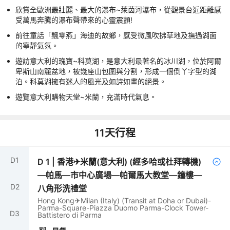
欣賞全歐洲最壯麗、最大的瀑布~萊茵河瀑布，從觀景台近距離感
受萬馬奔騰的瀑布聲帶來的心靈震顫!
前往童話「飄零燕」海迪的故鄉，感受微風吹拂草地及撫過湖面
的寧靜氣氛。
遊訪意大利的瑰寶~科莫湖，是意大利最著名的冰川湖，位於阿爾
卑斯山南麓盆地，被幾座山包圍與分割，形成一個倒丫字型的湖
泊。科莫湖擁有迷人的風光及如詩如畫的絕景。
遊覽意大利購物天堂~米蘭，充滿時代氣息。
11
天行程
D
1
D
1
|
香港✈米蘭(意大利) (經多哈或杜拜轉機)
—帕馬—市中心廣場—帕爾馬大教堂—鐘樓—
D
2
八角形洗禮堂
Hong Kong✈Milan (Italy) (Transit at Doha or Dubai)-
Parma-Square-Piazza Duomo Parma-Clock Tower-
D
3
Battistero di Parma