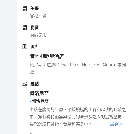
午餐
當地西餐
晚餐
酒店享用
酒店
當地4鑽/星酒店
威尼斯 四星級Crown Plaza Hotel East Quarto 或同
級
景點
博洛尼亞
博洛尼亞
：
坐落在廣闊的平原、平緩蜿蜒的山谷和起伏的丘陵之
中，擁有獨特而無與倫比的全景及迷人的豐富歷史，
讓您沉浸在藝術、音樂和美食中。
展開