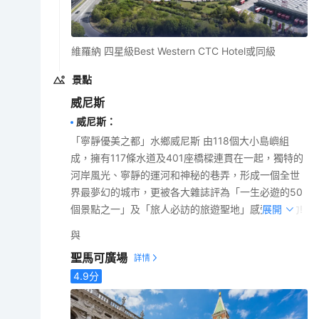
維羅納 四星級Best Western CTC Hotel或同級
景點
威尼斯
威尼斯
：
「寧靜優美之都」水鄉威尼斯 由118個大小島嶼組
成，擁有117條水道及401座橋樑連貫在一起，獨特的
河岸風光、寧靜的運河和神秘的巷弄，形成一個全世
界最夢幻的城市，更被各大雜誌評為「一生必遊的50
個景點之一」及「旅人必訪的旅遊聖地」感受其魅力!
展開
與
聖馬可廣場
4.9
分