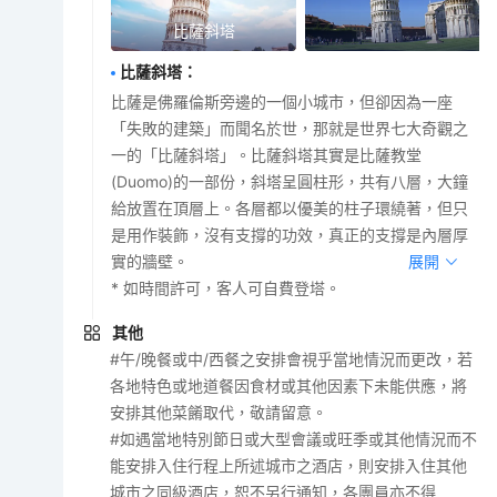
比薩斜塔
比薩斜塔
：
比薩是佛羅倫斯旁邊的一個小城市，但卻因為一座
「失敗的建築」而聞名於世，那就是世界七大奇觀之
一的「比薩斜塔」。比薩斜塔其實是比薩教堂
(Duomo)的一部份，斜塔呈圓柱形，共有八層，大鐘
給放置在頂層上。各層都以優美的柱子環繞著，但只
是用作裝飾，沒有支撐的功效，真正的支撐是內層厚
實的牆壁。
展開
* 如時間許可，客人可自費登塔。
其他
#午/晚餐或中/西餐之安排會視乎當地情況而更改，若
各地特色或地道餐因食材或其他因素下未能供應，將
安排其他菜餚取代，敬請留意。
#如遇當地特別節日或大型會議或旺季或其他情況而不
能安排入住行程上所述城市之酒店，則安排入住其他
城市之同級酒店，恕不另行通知，各團員亦不得