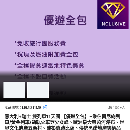
產品團號：
LEMIS11MB
已售
100+
人
意大利+瑞士 雙列車11天團 【優遊全包】~乘伯爾尼納列
車/黃金列車/齒軌火車登少女峰、歐洲最大萊茵河瀑布、世
界文化遺產五漁村、建築奇蹟比薩、傳統黑醋地摩德納品