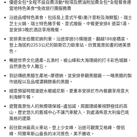
優遊全包*全程不設自費活動*稅項及燃油附加費全包*全程餐食連
當地特色美食*免收旅行團服務費
沿途品嚐特色美食，包括島上意式午餐(墨汁意粉及海鮮籃)、瑞士
芝士火鍋、瑞士特色豬手餐、意式燴飯、中餐更安排8 道菜1湯，
並安排3晚於酒店享用晚餐。
安排乘坐伯爾尼納列車，沿途穿過55條隧道、翻越196座橋梁，
登上海拔約2253公尺的歐斯匹力歐車站，欣賞風景如畫的絕美景
色。
暢遊世界文化遺產~五漁村，被山峰和大海環繞的打卡彩色城鎮，
自然景色令人難忘。
到訪傳統黑醋生產地~摩德納，並安排參觀黑醋廠，一睹黑醋的製
作過程以及品嚐濃稠醇香的黑醋。
細意預留時間漫遊水鄉威尼斯，更重本安排於市內餐廳享用意大
利海鮮午餐。
遊覽風景怡人的無煙環保城~盧加諾，周圍環繞著視野極佳的高
山，歷史悠久的舊城中心不讓汽車駛入，到處滿佈意大利倫巴底
風格的建築
前往歐洲最高火車站，登上少女峰，沿途可觀賞艾格峰、僧侶
峰、阿爾卑斯山最長的冰河景色，美不勝收。