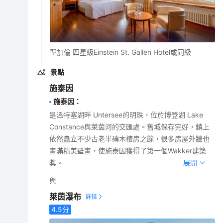
聖加倫 四星級Einstein St. Gallen Hotel或同級
景點
施泰因
施泰因
：
是溫特塞湖畔 Untersee的明珠，位於博登湖 Lake
Constance與萊茵河的交匯處。舊城保存完好，鎮上
依然矗立不少古老半磚木樓房之餘，很多房屋外牆也
畫滿精美壁畫，使施泰因獲得了第一個Wakker建築
獎。
展開
與
萊茵瀑布
4.5
分