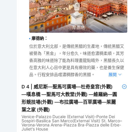
摩德納
摩德納
：
位於意大利北部，是傳統黑醋的生產地，傳統黑醋又
被譽為「黑金」，年分愈久，味道愈濃稠柔順，其芳
香高雅的味道除了能為料理畫龍點睛外，黑醋長久以
在意大利人心目中更是具有療效的藥，也是養生保健
品。行程安排品嚐濃稠醇香的黑醋。
展開
D
4
|
威尼斯—聖馬可廣場—杜奇皇宮(外觀)
—嘆息橋 —聖馬可大教堂(外觀) —維羅納—圓
形競技場(外觀) —布拉廣場—百草廣場—茱麗
葉之家 (外觀)
Venice-Palazzo Ducale (External Visit)-Ponte Dei
Sospiri-Basilica San Marco(External Visit) St. Marco–
Verona-Verona Arena-Piazza Bra-Piazza delle Erbe-
Juliet's House