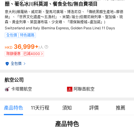
醋、著名冰川科莫湖、餐食全包/無自費項目
意大利(維羅納、威尼斯、聖馬可廣場、博洛尼亞、「傳統黑醋生產地~摩德
納」、「世界文化遺產～五漁村」、米蘭) 瑞士(伯爾尼納列車、聖加倫、琉
森、黃金列車、萊茵瀑布區、少女峰、「環保無煙城~盧加諾」)
Switzerland and Italy (Bernina Express, Golden Pass Line) 11 Days
全包價
特色鐵路
36,999+
HKD
/人
限額優惠
已減
4000
全包價
航空公司
卡塔爾航空
阿聯酋航空
產品特色
11
天行程
須知
評價
推薦
產品特色