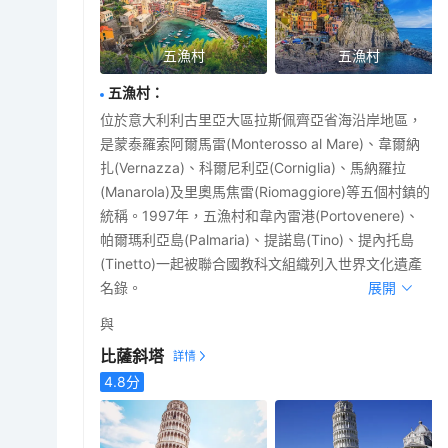
五漁村
五漁村
五漁村
：
位於意大利利古里亞大區拉斯佩齊亞省海沿岸地區，
是蒙泰羅索阿爾馬雷(Monterosso al Mare)、韋爾納
扎(Vernazza)、科爾尼利亞(Corniglia)、馬納羅拉
(Manarola)及里奧馬焦雷(Riomaggiore)等五個村鎮的
統稱。1997年，五漁村和韋內雷港(Portovenere)、
帕爾瑪利亞島(Palmaria)、提諾島(Tino)、提內托島
(Tinetto)一起被聯合國教科文組織列入世界文化遺產
名錄。
展開
與
比薩斜塔
4.8
分