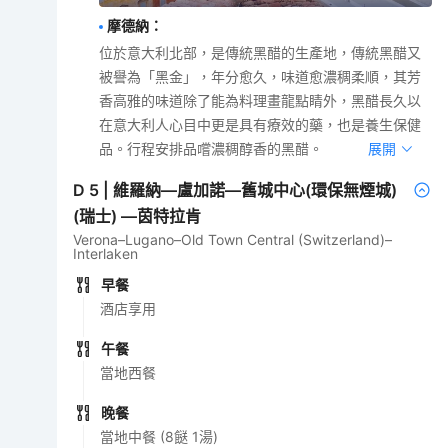
摩德納
：
位於意大利北部，是傳統黑醋的生產地，傳統黑醋又
被譽為「黑金」，年分愈久，味道愈濃稠柔順，其芳
香高雅的味道除了能為料理畫龍點睛外，黑醋長久以
在意大利人心目中更是具有療效的藥，也是養生保健
品。行程安排品嚐濃稠醇香的黑醋。
展開
D
5
|
維羅納—盧加諾—舊城中心(環保無煙城)
(瑞士) —茵特拉肯
Verona–Lugano–Old Town Central (Switzerland)–
Interlaken
早餐
酒店享用
午餐
當地西餐
晚餐
當地中餐 (8餸 1湯)