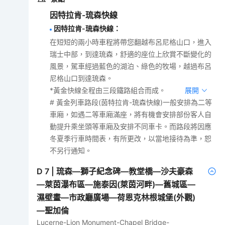
因特拉肯-琉森快線
因特拉肯-琉森快線
：
在短短的兩小時車程將帶您翻越布呂尼格山口，進入
瑞士中部，到達琉森，舒適的座位上欣賞不斷變化的
風景，駕車經過藍色的湖泊、綠色的牧場，越過布呂
尼格山口到達琉森。
*黃金快線全程由三段鐵路組合而成。
展開
# 黃金列車路段(茵特拉肯-琉森快線)一般安排為二等
車廂，如遇二等車廂滿座，將有機會安排部份客人自
動提升乘坐頭等車廂及安排不同車卡。而路段將因應
冬夏季行車時間表，有所更改，以當地接待為準，恕
不另行通知。
D
7
|
琉森—獅子紀念碑—教堂橋—沙夫豪森
—萊茵瀑布區—施泰因(萊茵河畔)—舊城區—
濕壁畫—市政廳廣場—荷恩克林根城堡(外觀)
—聖加倫
Lucerne-Lion Monument-Chapel Bridge-