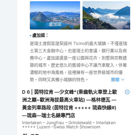
盧加諾
盧加諾
：
是瑞士渡假區提契諾州 Ticino的最大城鎮，不僅是瑞
士第三大金融中心，也是瑞士的會議、銀行業以及商
務中心。盧加諾還是一座公園與花卉，別墅與宗教建
築的城市，歷史悠久的舊城中心不讓汽車駛入。伴著
濃郁的地中海風格，這裡擁有一座世界級城市的優
勢，同時又具備小城鎮的特色。
展開
D
6
|
茵特拉肯 —少女峰*(乘齒軌火車登上歐
洲之巔~歐洲海拔最高火車站) —格林德瓦 —
黃金列車路段 (茵特拉肯 +++++ 琉森快線#)
—琉森—瑞士名錶專門店
Interlaken – Jungfrau – Grindelwald – Interlaken
+++++ Luzern –Swiss Watch Showroom