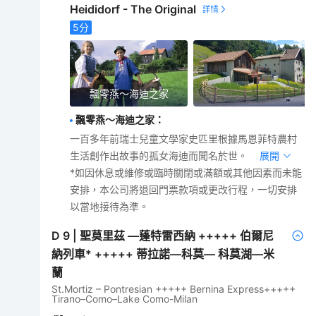
Heididorf - The Original
5
分
飄零燕～海迪之家
飄零燕～海迪之家
：
一百多年前瑞士兒童文學家史匹里根據馬恩菲特農村
生活創作出故事的孤女海迪而聞名於世。
展開
*如因休息或維修或臨時關閉或滿額或其他因素而未能
安排，本公司將退回門票款項或更改行程，一切安排
以當地接待為準。
D
9
|
聖莫里茲 —蓬特雷西納 +++++ 伯爾尼
納列車* +++++ 蒂拉諾—科莫— 科莫湖—米
蘭
St.Mortiz – Pontresian +++++ Bernina Express+++++
Tirano–Como–Lake Como-Milan