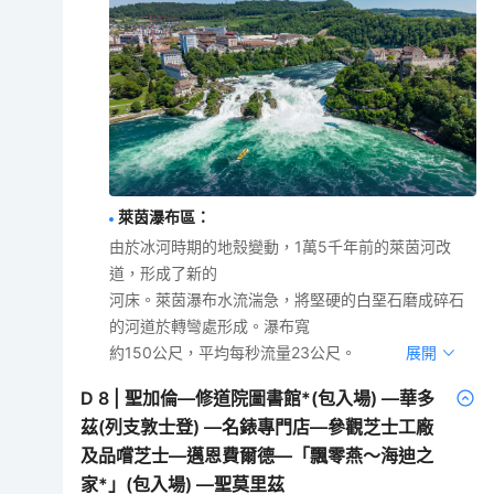
萊茵瀑布區
：
由於冰河時期的地殼變動，1萬5千年前的萊茵河改
道，形成了新的
河床。萊茵瀑布水流湍急，將堅硬的白堊石磨成碎石
的河道於轉彎處形成。瀑布寬
約150公尺，平均每秒流量23公尺。
展開
D
8
|
聖加倫—修道院圖書館*(包入場) —華多
茲(列支敦士登) —名錶專門店—參觀芝士工廠
及品嚐芝士—邁恩費爾德—「飄零燕～海迪之
家*」(包入場) —聖莫里茲