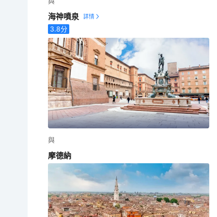
與
海神噴泉
3.8
分
與
摩德納