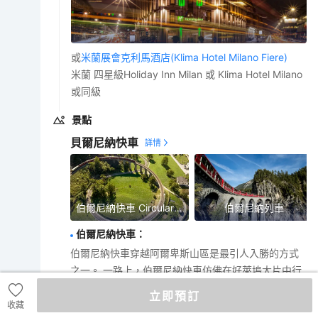
或
米蘭展會克利馬酒店(Klima Hotel Milano Fiere)
米蘭 四星級Holiday Inn Milan 或 Klima Hotel Milano
或同級
景點
貝爾尼納快車
伯爾尼納快車 Circular Viaduct
伯爾尼納列車
伯爾尼納快車
：
伯爾尼納快車穿越阿爾卑斯山區是最引人入勝的方式
之一。 一路上，伯爾尼納快車仿佛在好萊塢大片中行
駛，翻越高達65米的蘭德瓦瑟高架橋。高架橋是雷蒂
立即預訂
亞鐵路和這片聯合國教科文組織世界遺産地的標志性
收藏