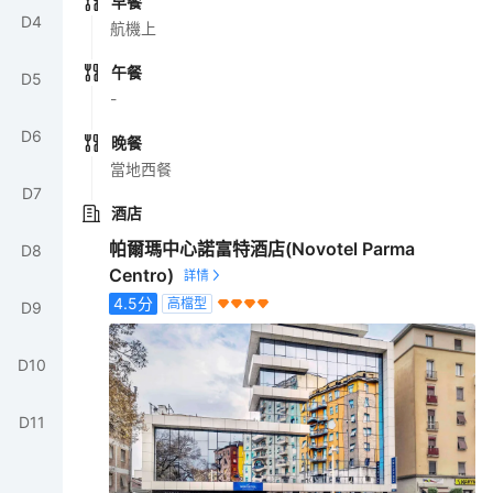
早餐
D
4
航機上
午餐
D
5
-
D
6
晚餐
當地西餐
D
7
酒店
帕爾瑪中心諾富特酒店(Novotel Parma
D
8
Centro)
4.5
分
高檔型
D
9
D
10
D
11