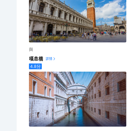
與
嘆息橋
4.8
分