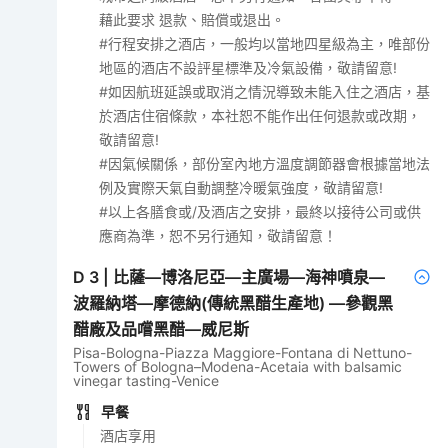
藉此要求 退款、賠償或退出。
#行程安排之酒店，一般均以當地四星級為主，唯部份
地區的酒店不設評星標準及冷氣設備，敬請留意!
#如因航班延誤或取消之情況導致未能入住之酒店，基
於酒店住宿條款，本社恕不能作出任何退款或改期，
敬請留意!
#因氣候關係，部份室內地方溫度調節器會根據當地法
例及實際天氣自動調整冷暖氣強度，敬請留意!
#以上各膳食或/及酒店之安排，最終以接待公司或供
應商為準，恕不另行通知，敬請留意！
D
3
|
比薩—博洛尼亞—主廣場—海神噴泉—
波羅納塔—摩德納(傳統黑醋生產地) —參觀黑
醋廠及品嚐黑醋—威尼斯
Pisa-Bologna-Piazza Maggiore-Fontana di Nettuno-
Towers of Bologna–Modena-Acetaia with balsamic
vinegar tasting-Venice
早餐
酒店享用