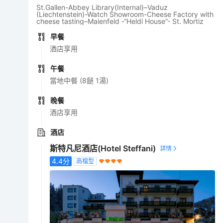
St.Gallen-Abbey Library(Internal)–Vaduz
(Liechtenstein)-Watch Showroom-Cheese Factory with
cheese tasting–Maienfeld -“Heldi House”- St. Mortiz
早餐
酒店享用
午餐
當地中餐 (8餸 1湯)
晚餐
酒店享用
酒店
斯特凡尼酒店(Hotel Steffani)
4.4
分
高檔型