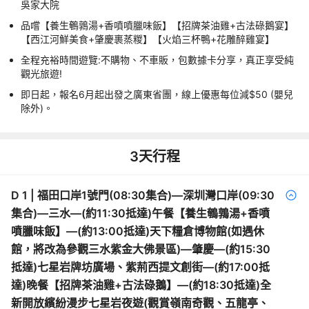
吳家大院
品嚐【養生鵪鶉湯+香噴噴臘味飯】【招牌茶油雞+古法碌鵝宴】
【西江河鮮美食+肇慶裹蒸糉】【火焰三杯鴨+花雕醉雞宴】
全程充裕時間遊覽:不購物、不車販，包數據卡分享，真正享受純
觀光旅遊!
即日起，報名6月起出發之廣東省團，線上優惠每位減$50 (嬰兒
除外)。
3
天行程
D
1
|
福田口岸1號門(08:30集合)—深圳灣口岸(09:30
集合)—三水—(約11:30抵達)午餐【養生鵪鶉湯+香噴
噴臘味飯】—(約13:00抵達)天下糧倉博物館(如遇休
館，將改為參觀三水紫金大佛景區)—肇慶—(約15:30
抵達)七星岩牌坊廣場、紫荊西提文創街—(約17:00抵
達)晚餐【招牌茶油雞+古法碌鵝】—(約18:30抵達)全
新開放繽紛漫步七星岩夜遊(觀賞嶺南奇觀、五龍亭、