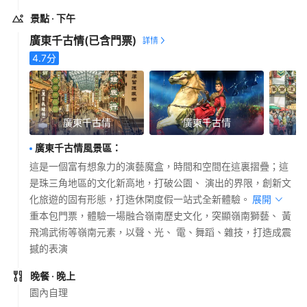
景點
· 下午
廣東千古情
(已含門票)
4.7
分
廣東千古情
廣東千古情
廣東千古情風景區
：
這是一個富有想象力的演藝魔盒，時間和空間在這裏摺疊；這
是珠三角地區的文化新高地，打破公園、 演出的界限，創新文
化旅遊的固有形態，打造休閑度假一站式全新體驗。
展開
重本包門票，體驗一場融合嶺南歷史文化，突顯嶺南獅藝、 黃
飛鴻武術等嶺南元素，以聲、光、 電、舞蹈、雜技，打造成震
撼的表演
晚餐
· 晚上
園內自理