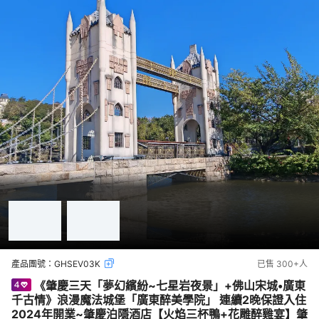
產品團號：
GHSEV03K
已售
300+
人
《肇慶三天「夢幻繽紛~七星岩夜景」+佛山宋城•廣東
千古情》浪漫魔法城堡「廣東醉美學院」 連續2晚保證入住
2024年開業~肇慶泊隱酒店【火焰三杯鴨+花雕醉雞宴】肇