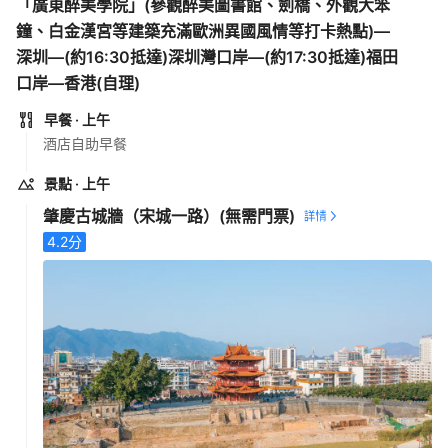
「廣東醉美學院」(參觀醉美圖書館、劍橋、外觀大笨
鐘、白金漢宮等建築充滿歐洲異國風情等打卡熱點)—
深圳—(約16:30抵達)深圳灣口岸—(約17:30抵達)福田
口岸—香港(自理)
早餐
· 上午
酒店自助早餐
景點
· 上午
肇慶古城牆（宋城一路）
(無需門票)
4.2
分