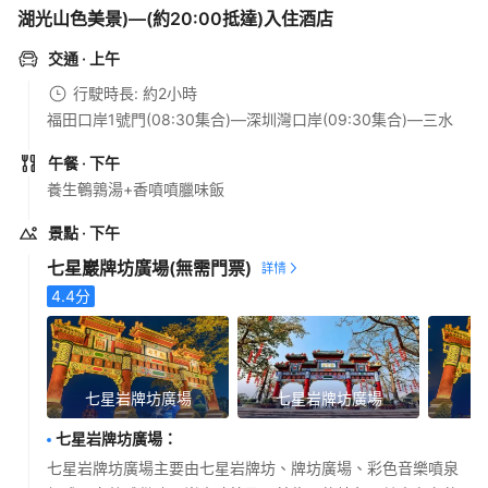
湖光山色美景)—(約20:00抵達)入住酒店
交通
· 上午
行駛時長: 約2小時
福田口岸1號門(08:30集合)—深圳灣口岸(09:30集合)—三水
午餐
· 下午
養生鵪鶉湯+香噴噴臘味飯
景點
· 下午
七星巖牌坊廣場
(無需門票)
4.4
分
七星岩牌坊廣場
七星岩牌坊廣場
七星岩牌坊廣場
：
七星岩牌坊廣場主要由七星岩牌坊、牌坊廣場、彩色音樂噴泉