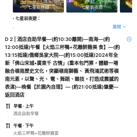
七星岩夜遊
七星岩夜遊
七星岩夜遊
：
.
展開
D
2
|
酒店自助早餐—(約10:30離開)—南海—(約
12:00抵達)午餐【火焰三杯鴨+花雕醉雞美 食】—(約
13:15抵達)僑鄉吳家大院—(約15:00抵達)2024年全
新「佛山宋城•廣東千 古情」(重本包門票，體驗一場
融合嶺南歷史文化，突顯嶺南獅藝、 黃飛鴻武術等嶺
南元素，以聲、光、 電、舞蹈、雜技，打造成震撼的
表演)—晚餐【於園內自理】— (約21:00抵達)肇慶—
返回酒店
早餐
· 上午
酒店自助早餐
午餐
· 下午
火焰三杯鴨+花雕醉雞宴