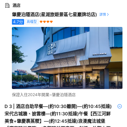
酒店
肇慶泊隱酒店(星湖旅遊景區七星巖牌坊店)
4.7
分
高檔型
保證入住2024年開業~肇慶泊隱酒店
D
3
|
酒店自助早餐—(約10:30離開)—(約10:45抵達)
宋代古城牆、披雲樓—(約11:30抵達)午餐【西江河鮮
美食+肇慶裹蒸糉】—(約12:45抵達)浪漫魔法城堡