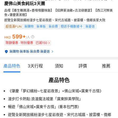
慶佛山美食純玩3天團
品嚐【養生鵪鶉湯+香噴噴臘味飯】【招牌茶油雞+古法碌鵝宴】【西江河鮮美
食+肇慶裹蒸糉】
遊覽全新開放繽紛漫步七星岩夜遊、宋代古城牆、披雲樓、僑鄉吳家大院
超值滿FUN
無購物
無車販
無自費
贈送手機數據卡
無憂退
599+
HKD
/人
限額優惠 · 特別優惠
已減
150
無購物
·
無車販
·
無自費
·
無憂退
產品特色
3
天行程
須知
評價
推薦
產品特色
《肇慶「夢幻繽紛~七星岩夜景」+佛山宋城•廣東千古情》
漫步打卡熱點:浪漫魔法城堡「廣東醉美學院」
暢遊「佛山宋城•廣東千古情」(重本包門票)
遊覽全新開放繽紛漫步七星岩夜遊、宋代古城牆、披雲樓、僑鄉