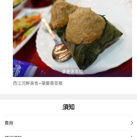
肇慶裹蒸糉
西江河鮮美食+肇慶裹蒸糉
須知
費用