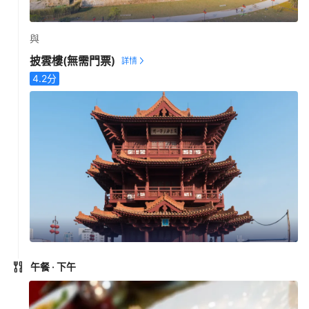
與
披雲樓
(無需門票)
4.2
分
午餐
· 下午