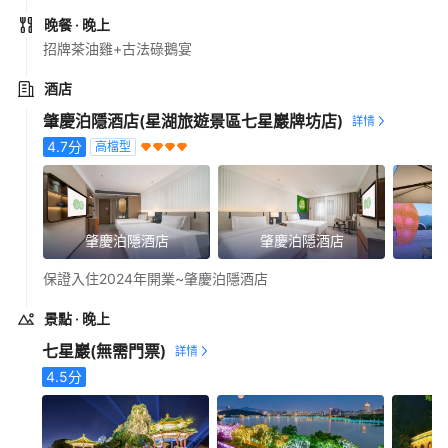
晚餐
· 晚上
招牌茶油雞+古法碌鵝宴
酒店
肇慶泊隱酒店(星湖旅遊景區七星巖牌坊店)
4.7
分
高檔型
肇慶泊隱酒店
肇慶泊隱酒店
保證入住2024年開業~肇慶泊隱酒店
景點
· 晚上
七星巖
(無需門票)
4.5
分