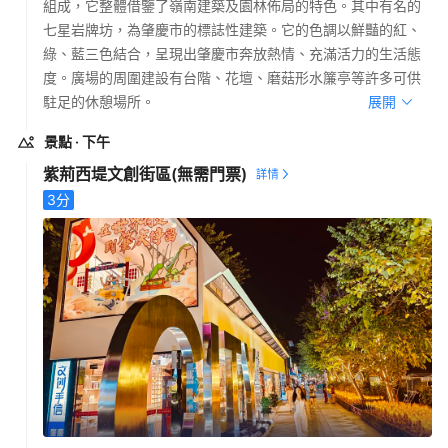
組成，它整體借鑒了嶺南建築及園林佈局的特色​​。其中有名的
七星岩牌坊，為肇慶市的標誌性建築。它的色調以鮮豔的紅、
綠、藍三色結合，呈現出肇慶市奔放熱情、充滿活力的生活態
度。廣場的周圍建設有台階、花壇、磨菇形水簾亭等許多可供
駐足的休憩場所。
展開
景點
· 下午
紫荊西堤文創街區
(無需門票)
3
分