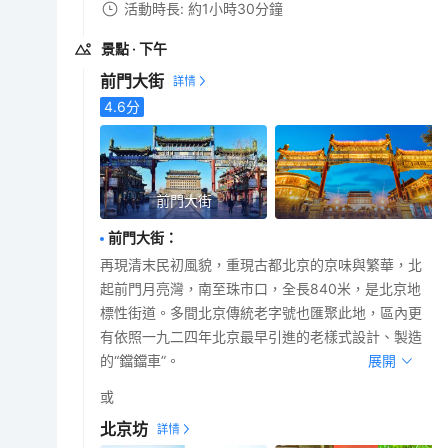
活動時長: 約1小時30分鐘
景點
· 下午
前門大街
4.6
分
前門大街
前門大街
：
再現清末民初風貌，重現古都北京的京味與繁華，北
起前門月亮灣，南至珠市口，全長840米，是北京地
標性街道。多間北京傳統老字號也匯聚此地，區內更
有依照一九二四年北京最早引進的老樣式設計、製造
的“鐺鐺車”。
展開
或
北京坊