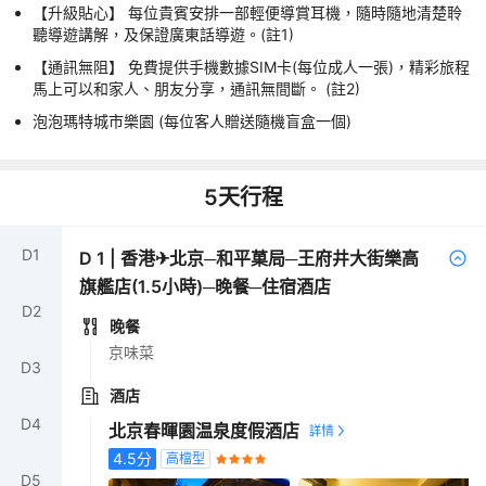
【升級貼心】 每位貴賓安排一部輕便導賞耳機，隨時隨地清楚聆
聽導遊講解，及保證廣東話導遊。(註1)
【通訊無阻】 免費提供手機數據SIM卡(每位成人一張)，精彩旅程
馬上可以和家人、朋友分享，通訊無間斷。 (註2)
泡泡瑪特城市樂園 (每位客人贈送隨機盲盒一個)
5
天行程
D
1
D
1
|
香港✈北京─和平菓局─王府井大街樂高
旗艦店(1.5小時)─晚餐─住宿酒店
D
2
晚餐
京味菜
D
3
酒店
D
4
北京春暉園温泉度假酒店
4.5
分
高檔型
D
5