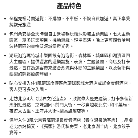
產品特色
全程充裕時間遊覽：不購物、不車販、不設自費加遊！真正享受
純觀光旅遊！
包門票安排全天時間自由進場暢玩環球影城主題樂園，七大主題
園區，眾多玩樂項目、機動遊戲、現場表演，晚上更可觀看哈利
波特園區的霍格沃茨城堡燈光秀。
潮玩泡泡瑪特城市樂園設有泡泡街、森林區、城堡區和湖濱區四
大主題區，提供豐富的遊樂設施、表演、主題餐廳、商店及打卡
景點，旨在為遊客帶來結合潮流與休閒的主題樂園，以及藝術與
娛樂的輕鬆療癒體驗。
貼心安排入住1晚環球度假區內環球影城大酒店或諾金度假酒店，
客人更可多次入園。
走訪北京4大《世界文化遺產》，欣賞偉大歷史建築；打卡多個新
潮網紅景點：京味胡同~前門大街、一秒穿越老北京~和平菓局、
夜遊太古里、王府井大街~樂高旗艦店等。
保證入住3晚北京春暉園溫泉度假酒店【獨立溫泉池客房】；品嚐
老北京烤鴨宴、《獨家》游氏私房菜、老北京涮羊肉、北京餃子
宴等。