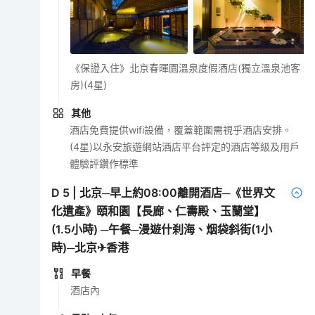
《保證入住》北京春暉園溫泉度假酒店(獨立溫泉池客
房)(4星)
其他
酒店免費提供wifi設備，覆蓋範圍需視乎酒店安排。
(4星)以永安旅遊網站酒店平台評定的酒店等級及用戶
體驗評鑽作標準
D
5
|
北京─早上約08:00離開酒店─《世界文
化遺產》頤和園【長廊、仁壽殿、玉蘭堂】
(1.5小時) ─午餐─漫遊什刹海、烟袋斜街(1小
時)─北京✈香港
早餐
酒店內