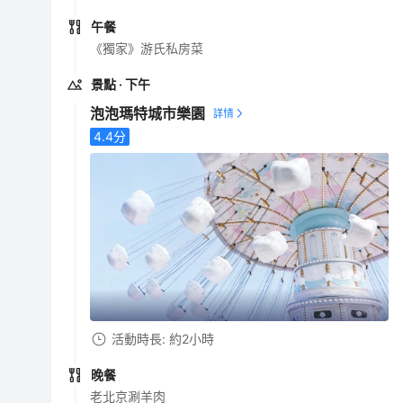
午餐
《獨家》游氏私房菜
景點
· 下午
泡泡瑪特城市樂園
4.4
分
活動時長: 約2小時
晚餐
老北京涮羊肉