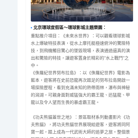
北京環球度假區～環球影城主題樂園
：
重點推介項目：《未來水世界》：可以觀看環球影城
水上爆破特技表演，從水上摩托艇極速俯沖的驚險特
技，到飛機觸目驚心的墜毀現場，表演通過逼真的演
出和驚險的特技，讓遊客置身於精彩的“水上戰鬥”之
中。
《侏羅紀世界努布拉島》：以《侏羅紀世界》電影為
藍本，遊客將在史前恐龍再次踏足的努布拉島開啟一
場探險歷程，看到充滿未知的熱帶雨林，瀑布與神秘
的潟湖，可親身面對威猛強大的霸王龍、迅猛龍、甲
龍以及令人望而生畏的暴虐霸王龍。
《功夫熊貓蓋世之地》：景區取材系列動畫影片《功
夫熊貓》，將功夫熊貓世界展現給遊客，遊客將同阿
寶一起，踏上成為一代武術大師的追夢之旅。整個景