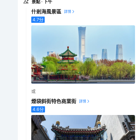
景點
· 下午
什剎海風景區
4.7
分
或
煙袋斜街特色商業街
4.6
分