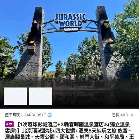
產品團號：
CAPBU05XT
已售
400+
人
【1晚環球影城酒店+3晚春暉園溫泉酒店♨️(獨立溫泉
客房)】北京環球影城+四大世遺+溫泉5天純玩之旅 故宮、
居庸關長城、天壇公園、頤和園、前門大街、和平菓局、王