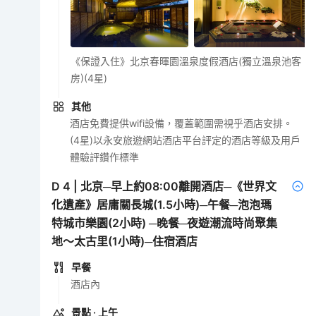
《保證入住》北京春暉園溫泉度假酒店(獨立溫泉池客
房)(4星)
其他
酒店免費提供wifi設備，覆蓋範圍需視乎酒店安排。
(4星)以永安旅遊網站酒店平台評定的酒店等級及用戶
體驗評鑽作標準
D
4
|
北京─早上約08:00離開酒店─《世界文
化遺產》居庸關長城(1.5小時)─午餐─泡泡瑪
特城市樂園(2小時) ─晚餐─夜遊潮流時尚聚集
地～太古里(1小時)─住宿酒店
早餐
酒店內
景點
· 上午