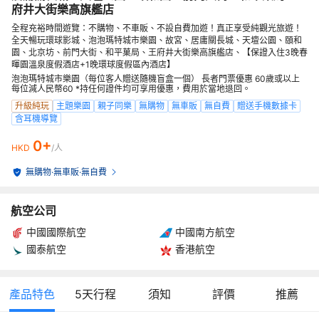
府井大街樂高旗艦店
全程充裕時間遊覽：不購物、不車販、不設自費加遊！真正享受純觀光旅遊！
全天暢玩環球影城、泡泡瑪特城市樂園、故宮、居庸關長城、天壇公園、頤和
園、北京坊、前門大街、和平菓局、王府井大街樂高旗艦店、【保證入住3晚春
暉園溫泉度假酒店+1晚環球度假區內酒店】
泡泡瑪特城市樂園（每位客人贈送隨機盲盒一個） 長者門票優惠 60歲或以上
每位減人民幣60 *持任何證件均可享用優惠，費用於當地退回。
升級純玩
主題樂園
親子同樂
無購物
無車販
無自費
贈送手機數據卡
含耳機導覽
0+
HKD
/人
無購物
·
無車販
·
無自費
航空公司
中國國際航空
中國南方航空
國泰航空
香港航空
產品特色
5
天行程
須知
評價
推薦