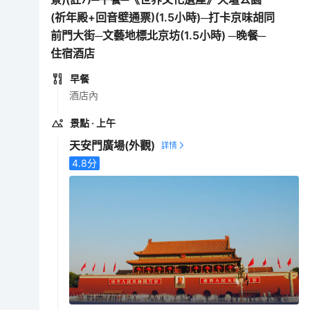
(祈年殿+回音壁通票)(1.5小時)─打卡京味胡同
前門大街─文藝地標北京坊(1.5小時) ─晚餐─
住宿酒店
早餐
酒店內
景點
· 上午
天安門廣場
(外觀)
4.8
分