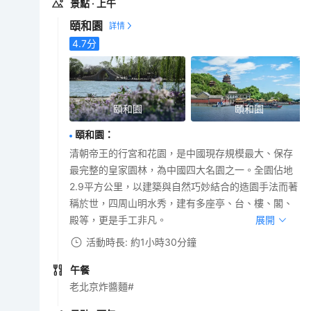
景點
· 上午
頤和園
4.7
分
頤和園
頤和園
頤和園
：
清朝帝王的行宮和花園，是中國現存規模最大、保存
最完整的皇家園林，為中國四大名園之一。全園佔地
2.9平方公里，以建築與自然巧妙結合的造園手法而著
稱於世，四周山明水秀，建有多座亭、台、樓、閣、
殿等，更是手工非凡。
展開
活動時長: 約1小時30分鐘
午餐
老北京炸醬麵#