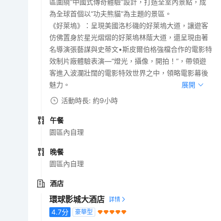
區圍繞“中國式傳奇體驗”設計，打造全室內景點，成
為全球首個以“功夫熊貓”為主題的景區。
《好萊塢》：呈現美國洛杉磯的好萊塢大道，讓遊客
仿佛置身於星光熠熠的好萊塢林蔭大道，還呈現由著
名導演張藝謀與史蒂文•斯皮爾伯格強檔合作的電影特
效制片廠體驗表演—“燈光，攝像，開拍！”，帶領遊
客進入波瀾壯闊的電影特效世界之中，領略電影幕後
魅力。
展開
活動時長: 約9小時
午餐
園區內自理
晚餐
園區內自理
酒店
環球影城大酒店
4.7
分
豪華型