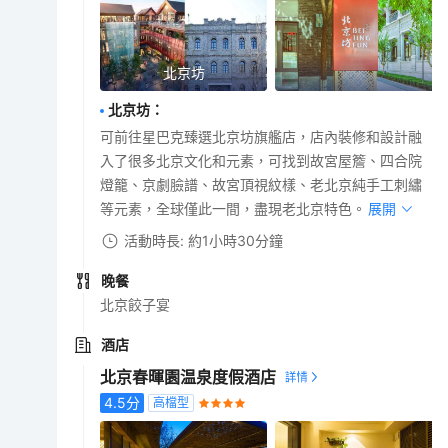
北京坊
北京坊
：
可前往星巴克臻選北京坊旗艦店，店內裝修和設計融
入了很多北京文化和元素，可找到故宮屋簷、四合院
燈籠、京劇臉譜、故宮頂視紋樣、老北京純手工刺繡
等元素，全球僅此一間，盡現老北京特色。
展開
活動時長: 約1小時30分鐘
晚餐
北京餃子宴
酒店
北京春暉園温泉度假酒店
4.5
分
高檔型