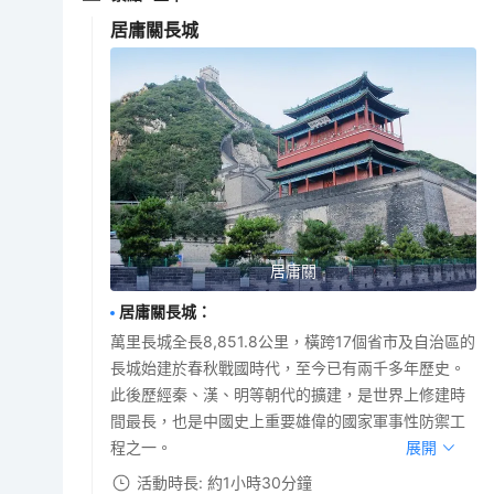
居庸關長城
居庸關
居庸關長城
：
萬里長城全長8,851.8公里，橫跨17個省市及自治區的
長城始建於春秋戰國時代，至今已有兩千多年歷史。
此後歷經秦、漢、明等朝代的擴建，是世界上修建時
間最長，也是中國史上重要雄偉的國家軍事性防禦工
程之一。
展開
活動時長: 約1小時30分鐘