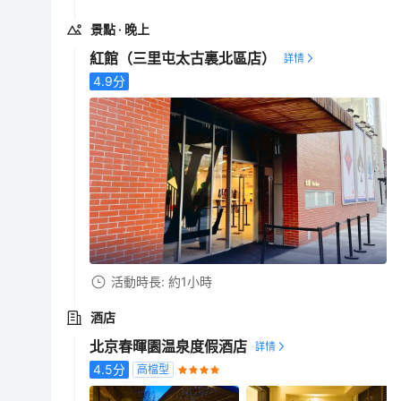
景點
· 晚上
紅館（三里屯太古裏北區店）
4.9
分
活動時長: 約1小時
酒店
北京春暉園温泉度假酒店
4.5
分
高檔型