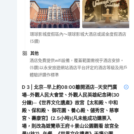
環球影城度假區內～環球影城大酒店或諾金度假酒店
(5鑽)
其他
酒店免費提供wifi設備，覆蓋範圍需視乎酒店安排。
(5鑽)以永安旅遊網站酒店平台評定的酒店等級及用戶
體驗評鑽作標準
D
3
|
北京─早上約08:00離開酒店─天安門廣
場─外觀人民大會堂、外觀人民英雄紀念碑(30
分鐘)─《世界文化遺產》故宮【太和殿、中和
殿、保和殿、 御花園、養心殿、儲秀宮、慈寧
宮、壽康宮】(2.5小時)(凡未能成功購票入
場，則改為遊覽恭王府＋景山公園觀看 故宮全
景)(註7)─午餐─《世界文化遺產》天壇公園