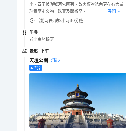
座，四周被護城河包圍著。故宮博物館內更存有大量
珍貴歷史文物、珠寶及藝術品。
展開
活動時長: 約2小時30分鐘
午餐
老北京烤鴨宴
景點
· 下午
天壇公園
4.7
分