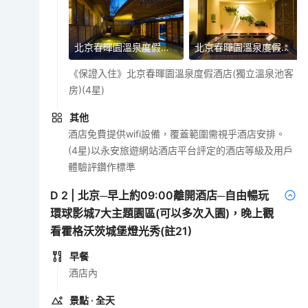
北京春暉園溫泉度假酒店
北京春暉園溫泉度假酒店
《保證入住》北京春暉園溫泉度假酒店(獨立溫泉池客
房)(4星)
其他
酒店免費提供wifi設備，覆蓋範圍需視乎酒店安排。
(4星)以永安旅遊網站酒店平台評定的酒店等級及用戶
體驗評鑽作標準
D
2
|
北京─早上約09:00離開酒店─自由暢玩
環球影城7大主題園區(可以多次入園)，晚上觀
看霍格沃茨城堡燈光秀(註21)
早餐
酒店內
景點
· 全天