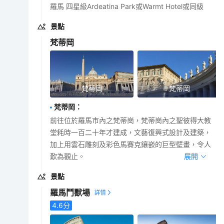
羅馬 四星級Ardeatina Park或Warmt Hotel或同級
景點
梵蒂岡
梵蒂岡
梵蒂岡
梵蒂岡
：
前往位於羅馬市內之梵蒂崗，梵蒂崗內之聖彼得大教
堂耗時一百二十年才建成，文藝復興式設計及建築，
加上用雲石雕刻及彩色馬賽克鑲嵌的巨型壁畫，令人
歎為觀止。
展開
景點
羅馬鬥獸場
4.6
分