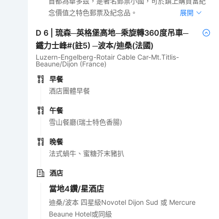
首都為華多茲，是著名郵票小國，可於鎮上購買富紀
念價值之特色郵票及紀念品。
展開
D
6
|
琉森─英格堡高地─乘旋轉360度吊車─
鐵力士峰#(註5) ─波本/迪桑(法國)
Luzern-Engelberg-Rotair Cable Car-Mt.Titlis-
Beaune/Dijon (France)
早餐
酒店團體早餐
午餐
雪山餐廳(瑞士特色香腸)
晚餐
法式蝸牛、蜜糖芥末豬扒
酒店
當地4鑽/星酒店
迪桑/波本 四星級Novotel Dijon Sud 或 Mercure
Beaune Hotel或同級