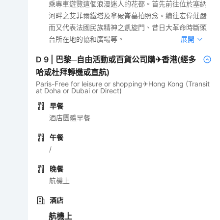
乘專車遊覽這個浪漫迷人的花都。首先前往位於塞納
河畔之艾菲爾鐵塔及拿破崙墓拍照念。續往宏偉莊嚴
而又代表法國民族精神之凱旋門、昔日大革命時斷頭
台所在地的協和廣場等。
展開
D
9
|
巴黎─自由活動或百貨公司購✈香港(經多
哈或杜拜轉機或直航)
Paris-Free for leisure or shopping✈Hong Kong (Transit
at Doha or Dubai or Direct)
早餐
酒店團體早餐
午餐
/
晚餐
航機上
酒店
航機上