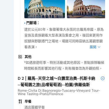
鬥獸場
鬥獸場
：
建於公元80年，象徵著偉大永恆的古羅馬帝國，原為
皇族及貴族觀看大型表演及集會之用，後回來更用作
奴隸與野獸搏鬥之場地，場館可同時容納五萬觀眾觀
看表演。
展開
其他
*如遇旅遊旺季、特別活動或其他原因，景點排隊輪候
時間較長而影響其他行程，則有機會改為外觀拍照。
D
2
|
羅馬─天空之城～白露里治奧─托斯卡納
─葡萄園之旅(品嚐葡萄酒)─柏圖/佛羅倫斯
Rome-Civita Di Bagnoregio-Tuscany-Vineyard Tour-
Wine Tasting-Prato/Florence
早餐
酒店團體早餐