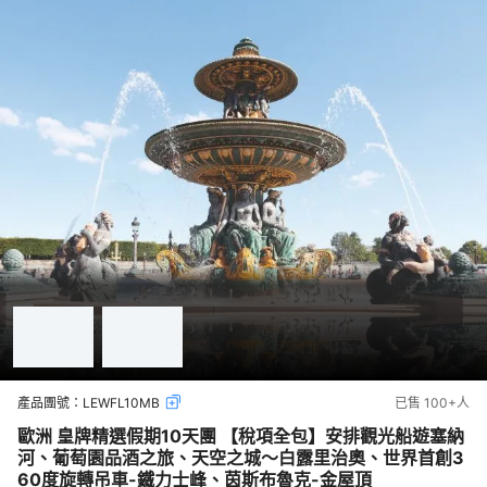
產品團號：
LEWFL10MB
已售
100+
人
歐洲 皇牌精選假期10天團 【稅項全包】安排觀光船遊塞納
河、葡萄園品酒之旅、天空之城～白露里治奧、世界首創3
60度旋轉吊車-鐵力士峰、茵斯布魯克-金屋頂