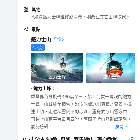
其他
#如遇鐵力士峰維修或關閉，則改往其它山峰取代。
景點
鐵力士山
4.8
分
鐵力士峰
鐵力士峰
鐵力士峰
：
乘世界首創旋轉360度吊車，攀上海拔一萬呎的鐵力
士峰，山峰終年積雪，沿途飽覽冰川遺蹟之奇景。抵
達山頂，走進積雪底下的冰洞，置身於冰山雪嶺中。
再踏上山頂平台舉目四盼，阿爾卑斯山脈群峰環列，
氣勢磅礡。
展開
D
7
|
波本/迪桑─巴黎─蒙馬特山─聖心教堂─