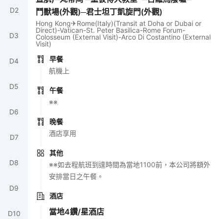
D
2
鬥獸場(外觀)─君士坦丁凱旋門(外觀)
Hong Kong✈Rome(Italy)(Transit at Doha or Dubai or
Direct)-Vatican-St. Peter Basilica-Rome Forum-
D
3
Colosseum (External Visit)-Arco Di Costantino (External
Visit)
早餐
D
4
航機上
D
5
午餐
※※
D
6
晚餐
酒店享用
D
7
其他
D
8
※※如去程航班到達時間為當地1100前，本公司將額外
安排當日之午餐。
D
9
酒店
當地4鑽/星酒店
D
10