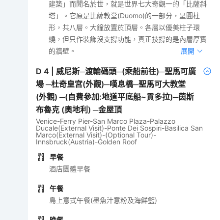
建築」而聞名於世，就是世界七大奇觀一的「比薩斜
塔」。它原是比薩教堂(Duomo)的一部分，呈圓柱
形，共八層。大鐘放置於頂層。各層以優美柱子環
繞，但只作裝飾沒支撐功能，真正技撐的是內層厚實
的牆壁。
展開
D
4
|
威尼斯─渡輪碼頭─(乘船前往)─聖馬可廣
場 ─杜奇皇宮(外觀)─嘆息橋─聖馬可大教堂
(外觀) ─(自費參加:地道平底船~貢多拉)─茵斯
布魯克 (奧地利) ─金屋頂
Venice-Ferry Pier-San Marco Plaza-Palazzo
Ducale(External Visit)-Ponte Dei Sospiri-Basilica San
Marco(External Visit)-(Optional Tour)-
Innsbruck(Austria)-Golden Roof
早餐
酒店團體早餐
午餐
島上意式午餐(墨魚汁意粉及海鮮籃)
晚餐