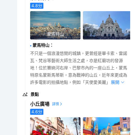
4.8
分
蒙馬特山
蒙馬特山
：
不只是一個浪漫悠閒的城鎮，更曾經是畢卡索、雷諾
瓦、梵谷等藝術大師生活之處，亦是紅磨坊的發源
地！位於賽納河右岸、巴黎市內的一座山丘上，蒙馬
特原名蒙斯馬蒂斯，意為戰神的山丘，近年來更成為
許多電影的拍攝地點，例如「天使愛美麗」。
展開
景點
小丘廣場
4.6
分