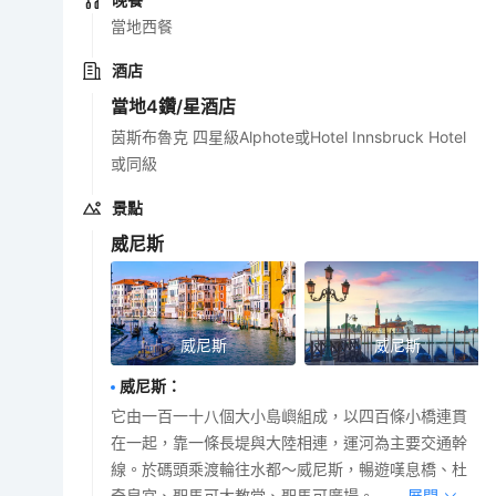
當地西餐
酒店
當地4鑽/星酒店
茵斯布魯克 四星級Alphote或Hotel Innsbruck Hotel
或同級
景點
威尼斯
威尼斯
威尼斯
威尼斯
：
它由一百一十八個大小島嶼組成，以四百條小橋連貫
在一起，靠一條長堤與大陸相連，運河為主要交通幹
線。於碼頭乘渡輪往水都～威尼斯，暢遊嘆息橋、杜
奇皇宮、聖馬可大教堂、聖馬可廣場。
展開