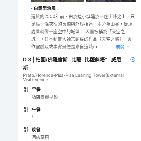
白露里治奧
：
建於約2500年前，由於這小城建於一座山峰之上，只
是靠一條狹窄的長橋與外界相連，兩旁為山谷，從遠
處看就像一座空中的城堡， 因而被稱為「天空之
城」。日本動畫大師宮崎駿的作品《天空之城》，創
作靈感及故事背景便是來自這城市。
展開
D
3
|
柏圖/佛羅倫斯─比薩─比薩斜塔*─威尼
斯
Prato/Florence-Pisa-Pisa Leaning Tower(External
Visit)-Venice
早餐
酒店團體早餐
午餐
/
晚餐
酒店享用