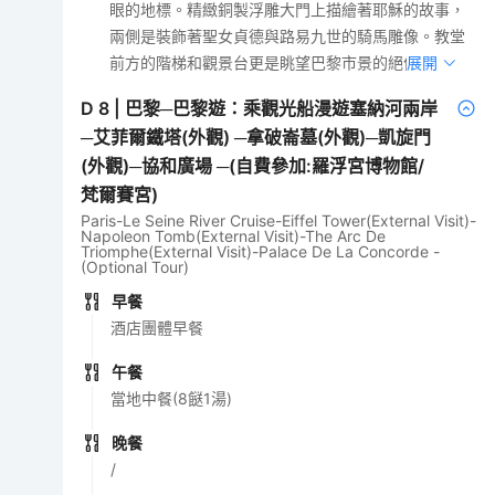
眼的地標。精緻銅製浮雕大門上描繪著耶穌的故事，
兩側是裝飾著聖女貞德與路易九世的騎馬雕像。教堂
前方的階梯和觀景台更是眺望巴黎市景的絕佳位置。
展開
D
8
|
巴黎─巴黎遊：乘觀光船漫遊塞納河兩岸
─艾菲爾鐵塔(外觀) ─拿破崙墓(外觀)─凱旋門
(外觀)─協和廣場 ─(自費參加:羅浮宮博物館/
梵爾賽宮)
Paris-Le Seine River Cruise-Eiffel Tower(External Visit)-
Napoleon Tomb(External Visit)-The Arc De
Triomphe(External Visit)-Palace De La Concorde -
(Optional Tour)
早餐
酒店團體早餐
午餐
當地中餐(8餸1湯)
晚餐
/