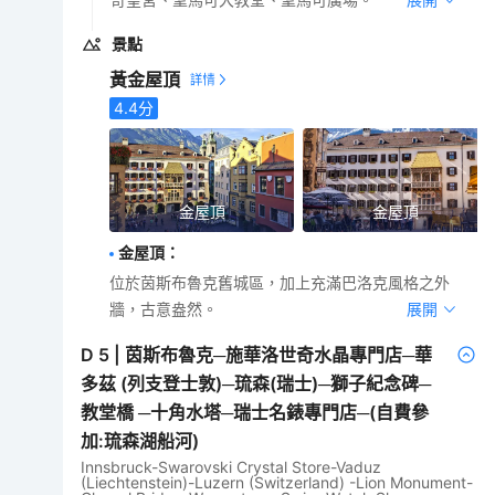
景點
黃金屋頂
4.4
分
金屋頂
金屋頂
金屋頂
：
位於茵斯布魯克舊城區，加上充滿巴洛克風格之外
牆，古意盎然。
展開
D
5
|
茵斯布魯克─施華洛世奇水晶專門店─華
多茲 (列支登士敦)─琉森(瑞士)─獅子紀念碑─
教堂橋 ─十角水塔─瑞士名錶專門店─(自費參
加:琉森湖船河)
Innsbruck-Swarovski Crystal Store-Vaduz
(Liechtenstein)-Luzern (Switzerland) -Lion Monument-