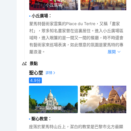
小丘廣場
小丘廣場
：
蒙馬特藝術家雲集的Place du Tertre，又稱「畫家
村」，眾多知名畫家曾在這裏居住。進入小丘廣場區
域時，進入眼簾的是一間又一間的餐廳，時不時還會
有藝術家來巡場表演，如此愜意的氛圍是蒙馬特的專
屬浪漫。
展開
景點
聖心堂
4.9
分
聖心教堂
聖心教堂
：
座落於蒙馬特山丘上，潔白的教堂是巴黎市北方最顯