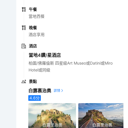
午餐
當地西餐
晚餐
酒店享用
酒店
當地4鑽/星酒店
柏圖/佛羅倫斯 四星級Art Museo或Datini或Miro
Hotel或同級
景點
白露裏治奧
4.6
分
白露里治奧
白露里治奧