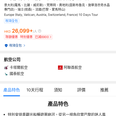
意大利(羅馬、比薩、威尼斯)、梵蒂岡、奧地利(茵斯布魯克、施華洛世奇水晶
專門店)、瑞士(琉森)、法國(巴黎、蒙馬特山)
Europe (Italy, Vatican, Austria, Switzerland, France) 10 Days Tour
稅項全包
26,099+
HKD
/人
限額優惠 · 特別優惠
已減
6900
稅項全包
航空公司
卡塔爾航空
阿聯酋航空
國泰航空
產品特色
10
天行程
須知
評價
推薦
產品特色
特別安排乘觀光船暢遊塞納河，從另一視角欣賞巴黎的迷人風