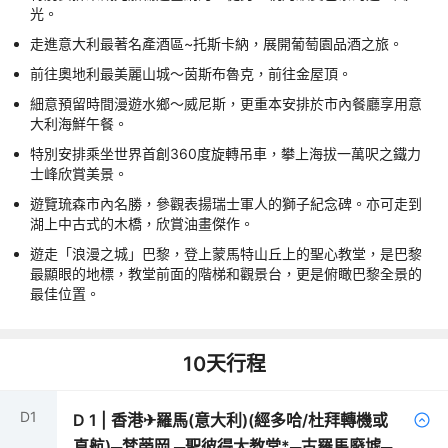
光。
走進意大利最著名產酒區~托斯卡納，展開葡萄園品酒之旅。
前往奧地利最美麗山城～茵斯布魯克，前往金屋頂。
細意預留時間漫遊水鄉～威尼斯，更重本安排於市內餐廳享用意
大利海鮮午餐。
特別安排乘坐世界首創360度旋轉吊車，攀上海拔一萬呎之鐵力
士峰欣賞美景。
遊覽琉森市內名勝，參觀表揚瑞士軍人的獅子紀念碑。亦可走到
湖上中古式的木橋，欣賞油畫傑作。
遊走「浪漫之城」巴黎，登上蒙馬特山丘上的聖心教堂，是巴黎
最顯眼的地標，教堂前面的階梯和觀景台，更是俯瞰巴黎全景的
最佳位置。
10
天行程
D
1
D
1
|
香港✈羅馬(意大利)(經多哈/杜拜轉機或
直航)─梵蒂岡 ─聖彼得大教堂*─古羅馬廢墟─