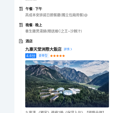
午餐
· 下午
高成本安排諾日朗餐廳(獨立包廂用餐)@
晚餐
· 晚上
養生雞煲湯鍋(贈送維C之王~沙棘汁)
酒店
九寨天堂洲際大飯店
4.6
分
豪華型
九寨溝 《獨家》連續2晚《保證入住》【國際品牌】