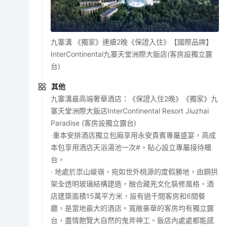
九寨溝 《獨家》連續2晚《保證入住》【國際品牌】
InterContinental九寨天堂洲際大飯店(客房設獨立露
台)
其他
九寨溝最高端奢華酒店：《保證入住2晚》《獨家》九
寨天堂洲際大飯店InterContinental Resort Jiuzhai
Paradise (客房設獨立露台)
‧重本安排酒店獨立包廂享用永安貴賓專屬盛宴，高成
本包享用酒店天浴湯池一次#。貼心設立專屬接待櫃
台。
‧ 地處於祟山峻嶺，宛如世外桃源的度假勝地，由鋼拱
架全透明玻璃結構建造，融合藏羌文化裝修風格，酒
店建築面積15萬平方米，設有過千間客房和6間餐
廳，是當地最大的酒店。寬敞豪華的客房均有獨立露
台，盡情飽覽大自然的鬼斧神工。飯店內處處都能感