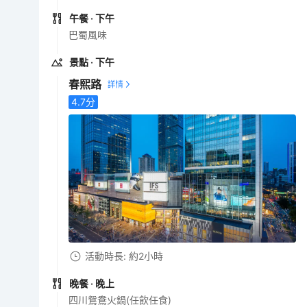
午餐
· 下午
巴蜀風味
景點
· 下午
春熙路
4.7
分
活動時長: 約2小時
晚餐
· 晚上
四川鴛鴦火鍋(任飲任食)