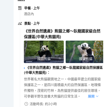
早餐
· 上午
酒店內
景點
· 上午
《世界自然遺產》熊貓之鄉～臥龍國家級自然
保護區(中華大熊貓苑)
國寶熊貓
國寶熊貓
《世界自然遺產》熊貓之鄉～臥龍國家級自然保護區
(中華大熊貓苑)
：
世界著名大熊貓觀賞地之一，中國最早建立的國家級
保護區之一，是四川面積最大的自然保護區，地理條
件獨特，茂密的竹林，為熊貓提供最佳的居住環境，
可參觀半野生放養大熊貓的日常生活。
展開
活動時長: 約2小時