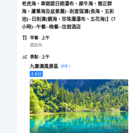
老虎海、車遊諾日朗瀑布、犀牛海、樹正群
海、蘆葦海及盆景灘)─則查窪溝(長海、五彩
池)─日則溝(鏡海、珍珠灘瀑布、五花海)】(7
小時)─午餐─晚餐─住宿酒店
早餐
· 上午
酒店內
景點
· 上午
九寨溝風景區
4.8
分