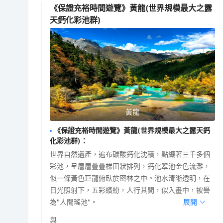
《保證充裕時間遊覽》黃龍(世界規模最大之露
天鈣化彩池群)
黃龍
《保證充裕時間遊覽》黃龍(世界規模最大之露天鈣
化彩池群)
：
世界自然遺產，遍布碳酸鈣化沈積，點綴著三千多個
彩池，呈層層疊疊梯田狀排列，鈣化翠池金色流灘，
似一條黃色巨龍俯臥於密林之中。池水清晰透明，在
日光照射下，五彩繽紛，人行其間，似入畫中，被譽
為"人間瑤池"。
展開
與