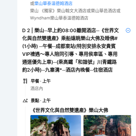
或
樂山華泰温德姆酒店
樂山 《獨家》樂山翰文大酒店或樂山華邑酒店或
Wyndham樂山華泰溫德姆酒店
D
2
|
樂山─早上約08:00離開酒店─《世界文
化與自然雙遺產》乘船遠眺樂山大佛及睡佛#
(1小時) ─午餐─成都東站(特別安排永安貴賓
VIP禮遇～專人陪同引導、專用侯車區、專用
通道優先上車)─(乘高鐵「和諧號」川青鐵路
約2小時)─九寨溝*─酒店內晚餐─住宿酒店
早餐
· 上午
酒店內
景點
· 上午
《世界文化與自然雙遺產》樂山大佛