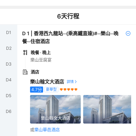
6
天行程
D
1
D
1
|
香港西九龍站─(乘高鐵直達)#─樂山─晚
餐─住宿酒店
D
2
晚餐
· 晚上
樂山豆腐宴
D
3
酒店
D
4
樂山翰文大酒店
4.7
分
豪華型
D
5
D
6
樂山翰文大酒店
或
樂山華邑酒店