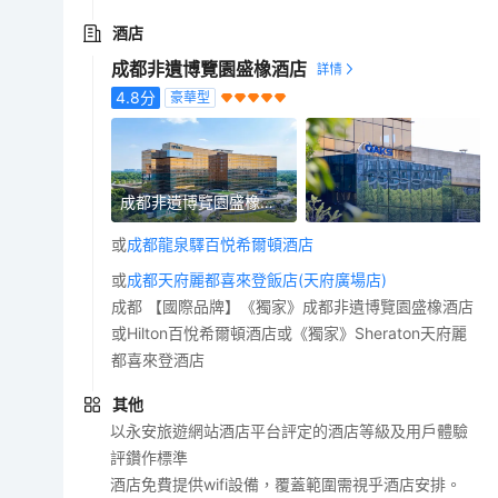
酒店
成都非遺博覽園盛橡酒店
4.8
分
豪華型
成都非遺博覽園盛橡酒店
或
成都龍泉驛百悦希爾頓酒店
或
成都天府麗都喜來登飯店(天府廣場店)
成都 【國際品牌】《獨家》成都非遺博覽園盛橡酒店
或Hilton百悅希爾頓酒店或《獨家》Sheraton天府麗
都喜來登酒店
其他
以永安旅遊網站酒店平台評定的酒店等級及用戶體驗
評鑽作標準
酒店免費提供wifi設備，覆蓋範圍需視乎酒店安排。