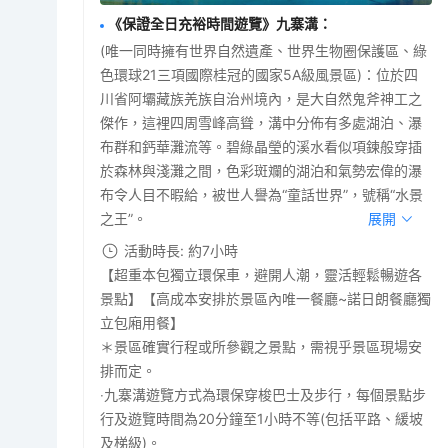
《保證全日充裕時間遊覽》九寨溝
：
(唯一同時擁有世界自然遺產、世界生物圈保護區、綠
色環球21三項國際桂冠的國家5A級風景區)：位於四
川省阿壩藏族羌族自治州境內，是大自然鬼斧神工之
傑作，這裡四周雪峰高聳，溝中分佈有多處湖泊、瀑
布群和鈣華灘流等。碧綠晶瑩的溪水看似項鍊般穿插
於森林與淺灘之間，色彩斑斕的湖泊和氣勢宏偉的瀑
布令人目不暇給，被世人譽為“童話世界”，號稱“水景
之王”。
展開
活動時長: 約7小時
【超重本包獨立環保車，避開人潮，靈活輕鬆暢遊各
景點】【高成本安排於景區內唯一餐廳~諾日朗餐廳獨
立包廂用餐】
＊景區確實行程或所參觀之景點，需視乎景區現場安
排而定。
‧九寨溝遊覽方式為環保穿梭巴士及步行，每個景點步
行及遊覽時間為20分鐘至1小時不等(包括平路、緩坡
及梯級)。