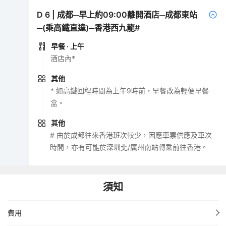
D
6
|
成都─早上約09:00離開酒店─成都東站
─(乘高鐵直達)─香港西九龍#
早餐
· 上午
酒店內*
其他
* 如高鐵回程時間為上午9時前，早餐改為輕便早餐
盒。
其他
# 由於成都往來香港班次較少，因應車票供應及車次
時間，亦有可能於深圳北/廣州南站轉乘前往香港。
須知
費用