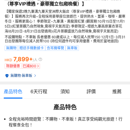
（尊享VIP禮遇，豪華獨立包廂晚餐）】
【獨家保證2晚九寨溝九寨天堂洲際大飯店（尊享VIP禮遇，豪華獨立包廂晚
餐）】服務再次升級~全程採用豪華座位旅遊巴，提供熱水、薑茶、咖啡、嚴寒
冬日，服務更窩心！ 季節限定~九寨溝、黃龍賞紅葉 (觀賞期:10月15日至11月1
5日)(紅葉景觀乃自然現象,需視乎天氣而定) 季節限定~增遊九寨高原薰衣草花
海(6月20日-8月31日出發適用)(花卉景觀盛放乃自然現象,需視乎天氣而定)
不設購物點，不車販 長者優惠 60歲或以上，每位減人民幣150 12月1日-3月31
日出發團隊每位減人民幣100 (持任何證件均可享用優惠，費用於當地退回)
無購物
贈送手機數據卡
含耳機導覽
無車販
7,899+
HKD
/人
限額優惠
已減
800
無購物
·
無車販
產品特色
6
天行程
須知
評價
推薦
產品特色
全程充裕時間遊覽：不購物、不車販！真正享受純觀光旅遊！行
程餐食全包！