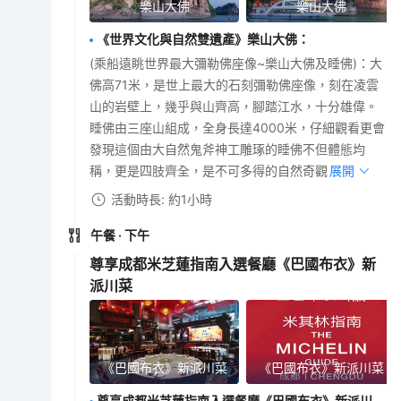
樂山大佛
樂山大佛
《世界文化與自然雙遺產》樂山大佛
：
(乘船遠眺世界最大彌勒佛座像~樂山大佛及睡佛)：大
佛高71米，是世上最大的石刻彌勒佛座像，刻在凌雲
山的岩壁上，幾乎與山齊高，腳踏江水，十分雄偉。
睡佛由三座山組成，全身長達4000米，仔細觀看更會
發現這個由大自然鬼斧神工雕琢的睡佛不但體態均
稱，更是四肢齊全，是不可多得的自然奇觀。
展開
活動時長: 約1小時
午餐
· 下午
尊享成都米芝蓮指南入選餐廳《巴國布衣》新
派川菜
《巴國布衣》新派川菜
《巴國布衣》新派川菜
尊享成都米芝蓮指南入選餐廳《巴國布衣》新派川