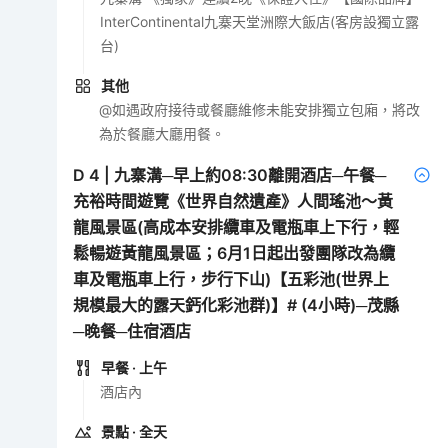
InterContinental九寨天堂洲際大飯店(客房設獨立露
台)
其他
@如遇政府接待或餐廳維修未能安排獨立包廂，將改
為於餐廳大廳用餐。
D
4
|
九寨溝─早上約08:30離開酒店─午餐─
充裕時間遊覽《世界自然遺產》人間瑤池～黃
龍風景區(高成本安排纜車及電瓶車上下行，輕
鬆暢遊黃龍風景區；6月1日起出發團隊改為纜
車及電瓶車上行，步行下山)【五彩池(世界上
規模最大的露天鈣化彩池群)】# (4小時)─茂縣
─晚餐─住宿酒店
早餐
· 上午
酒店內
景點
· 全天