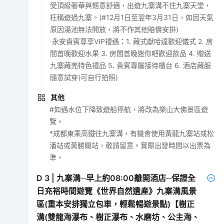
受頂級奢華與愜意舒適，出遊九寨溝不住九寨天堂，
枉稱遊過九寨。(#12月1日至翌年3月31日，如因天氣
原因湯池無法開放，將不作其他賠償安排)
‧永安貴賓尊享VIP禮遇：1. 藏式獻哈達歡迎儀式 2. 房
間首晚歡迎水果 3. 房間首晚迷你吧歡迎飲品 4. 贈送
九寨藏羌特色禮品 5. 貴賓專屬接待櫃台 6. 酒店藏服
隨意試穿(可自行拍照)
其他
#如遇水位下降致遊船停航，將改為樂山大佛景區遊
覽。
*成都東乘高鐵往九寨溝，有機會使用黃龍九寨站或松
潘站或黃勝關站，敬請留意。實際出發時間以出票為
準。
D
3
|
九寨溝─早上約08:00離開酒店─保證全
日充裕時間遊覽《世界自然遺產》九寨溝風景
區(重本安排獨立包車，輕鬆暢遊景點)【樹正
溝(雙龍海瀑布、樹正瀑布、水磨坊、公主海、