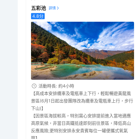
五彩池
4.8
分
活動時長: 約4小時
【高成本安排纜車及電瓶車上下行，輕鬆暢遊黃龍風
景區(6月1日起出發團隊改為纜車及電瓶車上行，步行
下山)】
【因景區海拔較高，特別窩心安排提前進入當地適應
高原氣候，非當日高鐵抵達即刻前往景區，降低高山
反應風險;更特別安排永安貴賓每位一罐便攜式氧氣
筒】