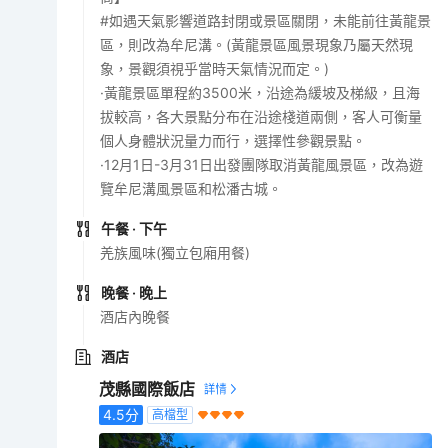
#如遇天氣影響道路封閉或景區關閉，未能前往黃龍景
區，則改為牟尼溝。(黃龍景區風景現象乃屬天然現
象，景觀須視乎當時天氣情況而定。)
·黃龍景區單程約3500米，沿途為緩坡及梯級，且海
拔較高，各大景點分布在沿途棧道兩側，客人可衡量
個人身體狀況量力而行，選擇性參觀景點。
·12月1日-3月31日出發團隊取消黃龍風景區，改為遊
覽牟尼溝風景區和松潘古城。
午餐
· 下午
羌族風味(獨立包廂用餐)
晚餐
· 晚上
酒店內晚餐
酒店
茂縣國際飯店
4.5
分
高檔型