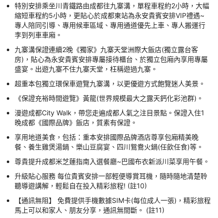
特別安排乘坐川青鐵路由成都往九寨溝，單程車程約2小時，大幅
縮短車程約5小時，更貼心於成都東站為永安貴賓安排VIP禮遇~
專人陪同引導、專用候車區域、專用通道優先上車、專人搬運行
李到列車車廂。
九寨溝保證連續2晚《獨家》九寨天堂洲際大飯店(獨立露台客
房)，貼心為永安貴賓安排專屬接待櫃台、於獨立包廂內享用專屬
盛宴。出遊九寨不住九寨天堂，枉稱遊過九寨。
超重本包獨立環保車遊覽九寨溝，以更優遊方式飽覽迷人美景。
《保證充裕時間遊覽》黃龍(世界規模最大之露天鈣化彩池群)。
漫遊成都City Walk，帶您走遍成都人氣之注目景點。保證入住1
晚成都《國際品牌》飯店，質素有保證。
享用地道美食，包括：重本安排國際品牌酒店尊享包廂精美晚
餐、養生雞煲湯鍋、樂山豆腐宴、四川鴛鴦火鍋(任飲任食)等。
尊貴提升成都米芝蓮指南入選餐廳~巴國布衣新派川菜享用午餐。
升級貼心服務 每位貴賓安排一部輕便導賞耳機，隨時隨地清楚聆
聽導遊講解，輕鬆自在投入精彩旅程! (註10)
【通訊無阻】 免費提供手機數據SIM卡(每位成人一張)，精彩旅程
馬上可以和家人、朋友分享，通訊無間斷。 (註11)