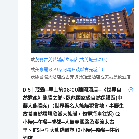
或
茂縣古羌城議話堂酒店(古羌城景區店)
或
美豪麗致酒店(阿壩州茂縣古羌城店)
茂縣國際大酒店或古羌城議話堂酒店或美豪麗致酒店
D
5
|
茂縣─早上約08:00離開酒店─《世界自
然遺產》熊貓之鄉~臥龍國家級自然保護區(中
華大熊貓苑)（世界著名大熊貓觀賞地，半野生
放養自然環境欣賞大熊貓，包電瓶車往返) (2
小時)─午餐─成都─人氣春熙路及潮流太古
里、IFS巨型大熊貓雕塑 (2小時)─晚餐─住宿
酒店