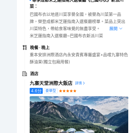
菜
：
巴國布衣以地道川菜享譽全國，被譽為川菜第一品
牌，榮登成都米芝蓮指南入選餐廳榜單。菜品上突出
川菜特色，帶給食客味覺的無盡享受。
展開
米芝蓮指南入選餐廳~巴國布衣新派川菜
晚餐
· 晚上
重本安排洲際酒店內永安貴賓專屬盛宴+品嚐九寨特色
酥油茶(獨立包廂用餐)
酒店
九寨天堂洲際大飯店
4.6
分
豪華型