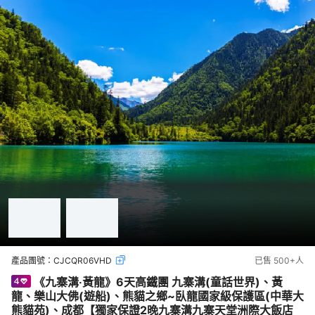
產品團號：
CJCQR06VHD
已售
500+
人
《九寨溝‧黃龍》6天高鐵團 九寨溝(童話世界)、黃
龍、樂山大佛(遊船)、熊貓之鄉~臥龍國家級保護區(中華大
熊貓苑)、成都【獨家保證2晚九寨溝九寨天堂洲際大飯店