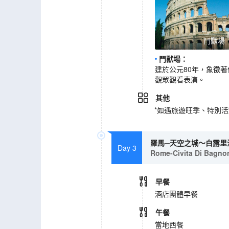
鬥獸場
鬥獸場
：
建於公元80年，象徵
觀眾觀看表演。
其他
*如遇旅遊旺季、特別
羅馬─天空之城～白露里
Day 3
Rome-Civita Di Bagnor
早餐
酒店團體早餐
午餐
當地西餐