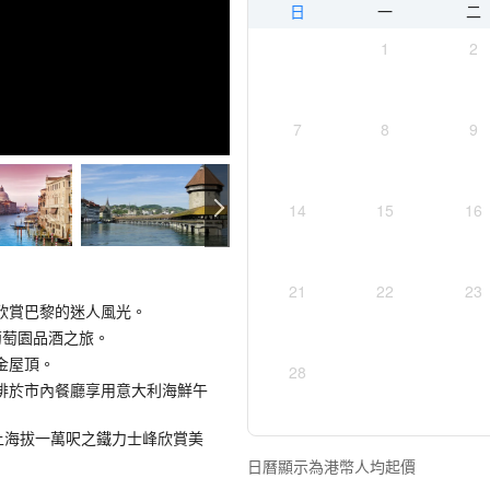
日
一
二
1
2
7
8
9
14
15
16
21
22
23
欣賞巴黎的迷人風光。
葡萄園品酒之旅。
金屋頂。
28
排於市內餐廳享用意大利海鮮午
上海拔一萬呎之鐵力士峰欣賞美
日曆顯示為港幣人均起價
子紀念碑。亦可走到湖上中古式