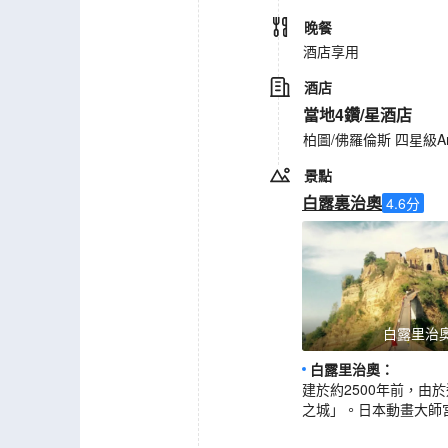
晚餐
酒店享用
酒店
當地4鑽/星酒店
柏圖/佛羅倫斯 四星級Art M
景點
白露裏治奧
4.6
分
白露里治
白露里治奧
：
建於約2500年前，
之城」。日本動畫大師