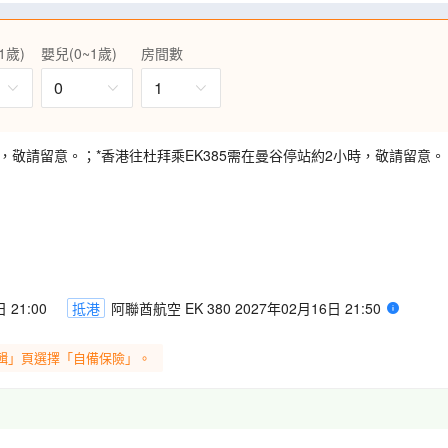
的聖心教堂，是巴黎最顯眼的地
1歲)
嬰兒(0~1歲)
房間數
黎全景的最佳位置。
0
1
時，敬請留意。
；
*香港往杜拜乘EK385需在曼谷停站約2小時，敬請留意。
 21:00
抵港
阿聯酋航空 EK 380 2027年02月16日 21:50
輯」頁選擇「自備保險」。