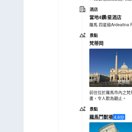
酒店
當地4鑽/星酒店
羅馬 四星級Ardeatina 
景點
梵蒂岡
梵蒂岡
前往位於羅馬市內之梵
畫，令人歎為觀止。
景點
羅馬鬥獸場
4.6
分