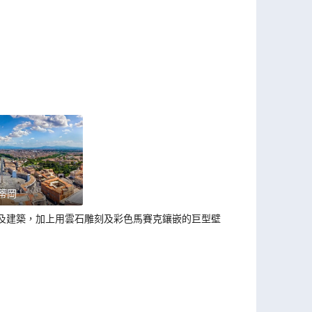
蒂岡
及建築，加上用雲石雕刻及彩色馬賽克鑲嵌的巨型壁