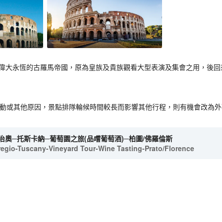
著偉大永恆的古羅馬帝國，原為皇族及貴族觀看大型表演及集會之用，後
活動或其他原因，景點排隊輪候時間較長而影響其他行程，則有機會改為外
治奧─托斯卡納─葡萄園之旅(品嚐葡萄酒)─柏圖/佛羅倫斯
egio-Tuscany-Vineyard Tour-Wine Tasting-Prato/Florence