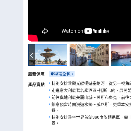
協和廣場
服務保障
稅項全包
特別安排乘觀光船暢遊塞納河，從另一視角
產品賣點
走進意大利最著名產酒區~托斯卡納，展開
前往奧地利最美麗山城～茵斯布魯克，前往
細意預留時間漫遊水鄉～威尼斯，更重本安
餐。
特別安排乘坐世界首創360度旋轉吊車，攀
景。
遊覽琉森市內名勝，參觀表揚瑞士軍人的獅