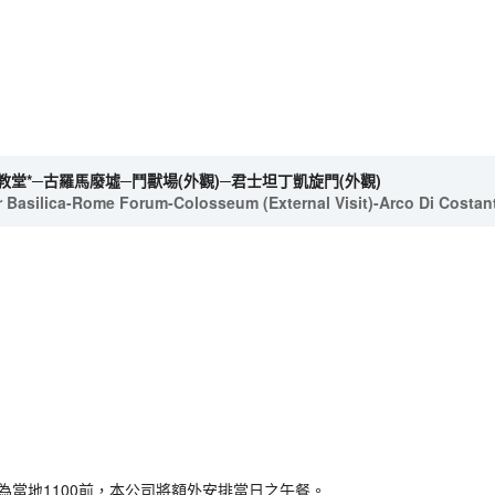
教堂*─古羅馬廢墟─鬥獸場(外觀)─君士坦丁凱旋門(外觀)
 Basilica-Rome Forum-Colosseum (External Visit)-Arco Di Costanti
為當地1100前，本公司將額外安排當日之午餐。