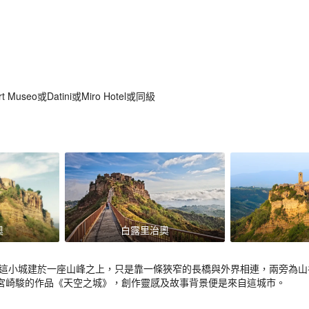
useo或Datini或Miro Hotel或同級
奧
白露里治奧
由於這小城建於一座山峰之上，只是靠一條狹窄的長橋與外界相連，兩旁為
宮崎駿的作品《天空之城》，創作靈感及故事背景便是來自這城市。