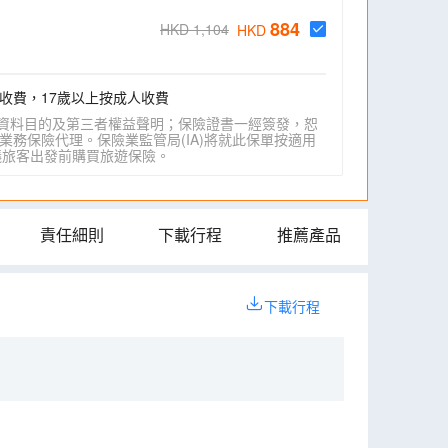
884
HKD 1,104
HKD
收費，17歲以上按成人收費
資料目的及第三者權益聲明；保險證書一經簽發，恕
業務保險代理。保險業監管局(IA)將就此保單按適用
IA)建議旅客出發前購買旅遊保險。
責任細則
下載行程
推薦產品
下載行程