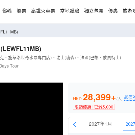
郵輪
船票
高鐵火車票
當地體驗
獨立包團
優惠
旅遊
L11MB)
EWFL11MB)
克、施華洛世奇水晶專門店)、瑞士(琉森)、法國(巴黎、蒙馬特山)
 Days Tour
28,399
+
起價
HKD
/人
限額優惠
已減
5,600
0月
2026年11月
2026年12月
2027年1月
202