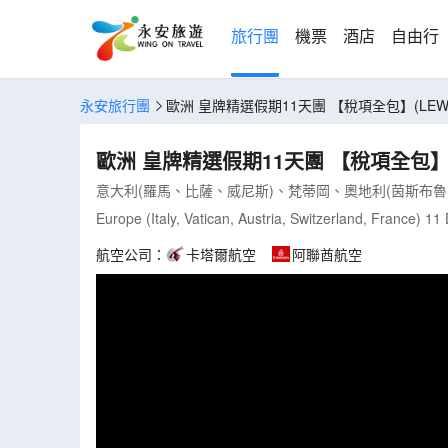
旅行團
機票
酒店
自由行
永安旅行團
歐洲 皇牌精選假期11天團 【稅項全包】(LEWF
歐洲 皇牌精選假期11天團 【稅項全包】(L
意大利(羅馬、比薩、威尼斯)、梵蒂岡、奧地利(茵斯布魯
Europe (Italy, Vatican, Austria, Switzerland, France) 11
航空公司：
卡塔爾航空
阿聯酋航空
2026年9月
2026年1