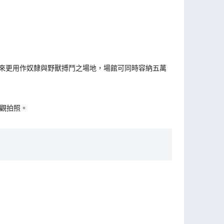
回來更用作奴隸與野獸搏鬥之場地，場館可同時容納五萬
觀拍照。