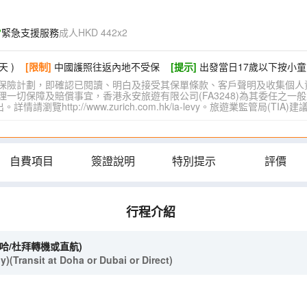
緊急支援服務
成人HKD 442x2
天 )
[限制]
中國護照往返內地不受保
[提示]
出發當日17歲以下按小童
保險計劃，即確認已閱讀、明白及接受其保單條款、客戶聲明及收集個人
切保障及賠償事宜，香港永安旅遊有限公司(FA3248)為其委任之一般
覽http://www.zurich.com.hk/ia-levy。旅遊業監管局(T
自費項目
簽證說明
特別提示
評價
行程介紹
多哈/杜拜轉機或直航)
(Transit at Doha or Dubai or Direct)