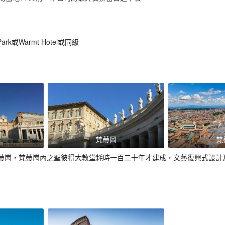
Park或Warmt Hotel或同級
梵蒂岡
梵
蒂崗，梵蒂崗內之聖彼得大教堂耗時一百二十年才建成，文藝復興式設計