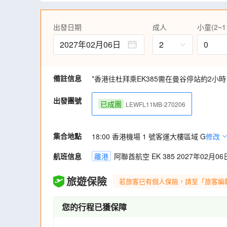
的木橋，欣賞油畫傑作。
遊走「浪漫之城」巴黎，登上蒙馬特山丘上
出發日期
成人
小童(2~1
標，教堂前面的階梯和觀景台，更是俯瞰巴
2027年02月06日
2
0
備註信息
*香港往杜拜乘EK385需在曼谷停站約2小
出發團號
已成團
LEWFL11MB-270206
集合地點
18:00 香港機場 1 號客運大樓區域 G
修改
航班信息
離港
阿聯酋航空 EK 385 2027年02月06日
旅遊保險
若旅客已有個人保險，請至「旅客編
您的行程已獲保障