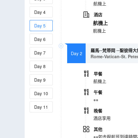
航機上
Day
4
酒店
航機上
Day
5
航機上
Day
6
羅馬─梵蒂岡 ─聖彼得大
Day
7
Day 2
Rome-Vatican-St. Peter
Day
8
早餐
Day
9
航機上
午餐
Day
10
※※
Day
11
晚餐
酒店享用
其他
※※如去程航班到達時間