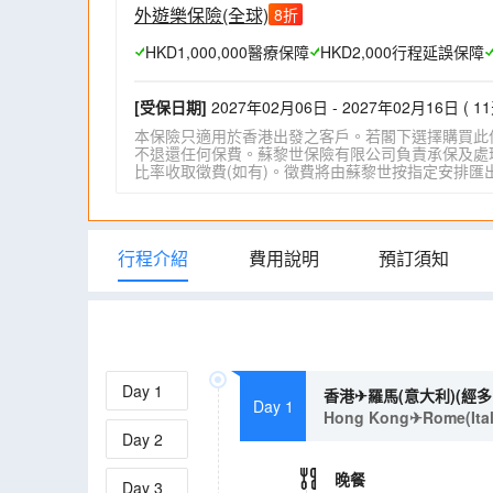
外遊樂保險(全球)
8
折
HKD1,000,000醫療保障
HKD2,000行程延誤保障
[受保日期]
2027年02月06日 - 2027年02月16日 ( 11
本保險只適用於香港出發之客戶。若閣下選擇購買此
不退還任何保費。蘇黎世保險有限公司負責承保及處理一
比率收取徵費(如有)。徵費將由蘇黎世按指定安排匯出。詳情請瀏
行程介紹
費用說明
預訂須知
Day
1
香港✈羅馬(意大利)(經
Day 1
Hong Kong✈Rome(Italy)
Day
2
晚餐
Day
3