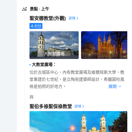
景點
· 上午
聖安娜教堂
(外觀)
4.6
分
大教堂廣場
大教堂廣場
：
位於古城區中心，內有教堂廣場及維爾紐斯大學，教
堂重建於七世紀，是立陶宛建築師設計，希臘圓柱風
格是拍照的好地方。
展開
與
聖伯多祿聖保祿教堂