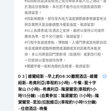
#如因航班延誤或取消之情況導致未能入住之酒店，基
於酒店住宿條款，本社恕不能作出任何退款或改期，
敬請留意！
#因氣候關係，部份室內地方溫度調節器會根據當地法
例及實際天氣自動調整冷暖氣強度，敬請留意!
#以上各膳食或/及酒店之安排，最終以接待公司或供
應商為準，恕不另行通知，敬請留意！
#行程中各旅遊景點、博物館、入場門票或其他節目因
休息或維修或臨時關閉或滿額或其他因素而未能安
排，本公司將退回門票款項（如適用）或更改行程，
一切安排以當地接待為準。
#團體早餐一般較為簡約及輕便，敬請留意!
D
3
|
維爾紐斯 ─早上約08:30離開酒店─維爾
紐斯─希奧利亞(車程約3小時) ─午餐─聖十字
架山 (1小時)─希奧利亞─隆黛爾宮(車程約1小
時15分鐘) ─(自費參加：隆黛爾宮) (1小時)─隆
黛爾宮─里加(拉脫維亞)(車程約1小時15分鐘)
─住宿酒店─晚餐