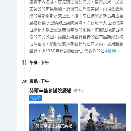
遊覽市內名勝。首先前往位於海旁，售賣蔬果、民間
工藝品的市集廣場。及後前往外貌美觀，內裡金碧輝
煌的烏斯別斯基東正堂。繼而前往被眾多新古典主義
風格建築所圍繞的上議院廣場，而建於十九世紀的純
白綠頂大教堂更是赫爾辛基的地標。遊罷往種滿白樺
樹的海旁公園，讓團友與設計獨特的西布里斯紀念碑
拍照留念，稍後更安排參觀建於石崖之內，採用新穎
設計，為1969年建築師設計之代表作的石中教堂。
展開
午餐
· 下午
/
景點
· 下午
赫爾辛基參議院廣場
4.8
分
赫爾辛基上議院廣場