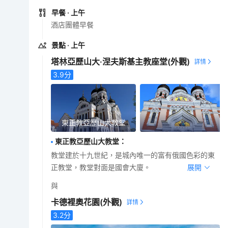
早餐
· 上午
酒店團體早餐
景點
· 上午
塔林亞歷山大·涅夫斯基主教座堂
(外觀)
3.9
分
東正教亞歷山大教堂
東正教亞歷山大教堂
：
教堂建於十九世紀，是城內唯一的富有俄國色彩的東
正教堂，教堂對面是國會大廈。
展開
與
卡德裡奧花園
(外觀)
3.2
分