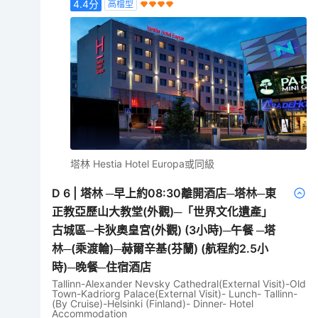
4.4
分
高檔型
塔林 Hestia Hotel Europa或同級
D
6
|
塔林 ─早上約08:30離開酒店─塔林─東
正教亞歷山大教堂(外觀)─「世界文化遺產」
古城區─卡狄奧皇宮(外觀) (3小時)─午餐 ─塔
林─(乘渡輪)─赫爾辛基(芬蘭) (航程約2.5小
時)─晚餐─住宿酒店
Tallinn-Alexander Nevsky Cathedral(External Visit)-Old
Town-Kadriorg Palace(External Visit)- Lunch- Tallinn-
(By Cruise)-Helsinki (Finland)- Dinner- Hotel
Accommodation