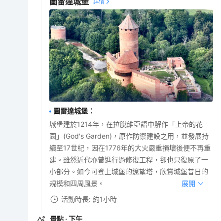
圖雷達城堡
圖雷達城堡
：
城堡建於1214年，在拉脫維亞語中解作「上帝的花
園」(God's Garden)，原作防禦建設之用，並發展持
續至17世紀，因在1776年的大火嚴重損壞後便不再重
建。雖然近代亦曾進行過修復工程，卻也只復原了一
小部分。如今可登上城堡的遼望塔，欣賞城堡昔日的
規模和四周風景。
展開
活動時長: 約1小時
景點
· 下午