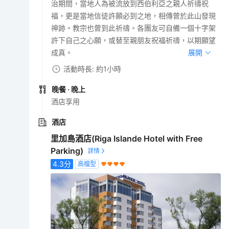
治期間，當地人為被流放到西伯利亞之親人祈禱祝
福，更是當地信徒許願必到之地，相傳曾於此山發現
神跡。教宗也曾到此祈禱。各團友可自備一個十字架
許下自己之心願，或替至親朋友祝福祈禱，以期願望
成真。
展開
活動時長: 約1小時
晚餐
· 晚上
酒店享用
酒店
里加島酒店(Riga Islande Hotel with Free
Parking)
4.3
分
高檔型