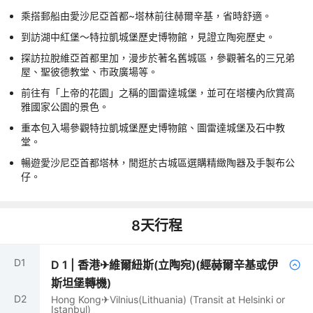
乘搭郵船由愛沙尼亞首都~塔林前往赫爾辛基，省時舒適。
到訪湖中紅堡～特拉凱城堡歷史博物館，見證立陶宛歷史。
探訪拉脫維亞首都里加，漫步於著名舊城區，參觀著名的三兄弟
屋、聖彼德教堂、市政廣場等。
前往有「上帝的花園」之稱的圖雷達城堡，並可在塔樓內欣賞高
雅國家公園的景色。
重本包入場參觀特拉凱城堡歷史博物館、圖雷達城堡及石中教
堂。
暢遊愛沙尼亞首都塔林，閒逛於古城區選購精緻陶器及手製布公
仔。
8
天行程
D
1
D
1
|
香港✈維爾紐斯(立陶宛)(經赫爾辛基或伊
斯坦堡轉機)
D
2
Hong Kong✈Vilnius(Lithuania) (Transit at Helsinki or
Istanbul)