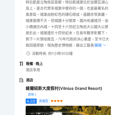
特拉凱是立陶宛前首都。特拉凱城堡位於加爾瓦湖心
島上，是古代眾多城堡中健存的一個，也是最著名的
風景區。城堡由粉紅色的磚石砌成，遠觀非常美麗，
城堡面積不大，但城牆十分堅厚，牆內有護城河，由
小橋通往內城。十四至十六世紀立陶宛大公國大公曾
居於此。城堡建於十四世紀末，在長年戰爭影響下，
剩下一片頹垣敗瓦，70年代政府決心重建，至今已大
致回復原貌，現為歷史博物館，展出工藝美術作品。
展開
活動時長: 約1小時30分鐘
晚餐
· 晚上
酒店享用
酒店
維爾紐斯大度假村(Vilnius Grand Resort)
4.2
分
高檔型