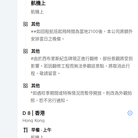
航機上
航機上
其他
※※如回程航班起飛時間為當地2100後，本公司將額外
安排當日之晚餐。
其他
#由於西布里斯紀念碑現正進行翻修，部份景觀將受到
影響。若因翻修工程而無法參觀該景點，將取消此行
程，敬請留意。
其他
*如遇旺季期間或特殊情況而暫停開放，則改為外觀拍
照，恕不另行通知。
D
8
|
香港
Hong Kong
早餐
· 上午
航機上