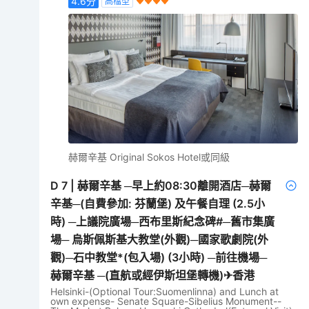
4.6
分
高檔型
赫爾辛基 Original Sokos Hotel或同級
D
7
|
赫爾辛基 ─早上約08:30離開酒店─赫爾
辛基─(自費參加: 芬蘭堡) 及午餐自理 (2.5小
時) ─上議院廣場─西布里斯紀念碑#─舊市集廣
場─ 烏斯佩斯基大教堂(外觀)─國家歌劇院(外
觀)─石中教堂*(包入場) (3小時) ─前往機場─
赫爾辛基 ─(直航或經伊斯坦堡轉機)✈香港
Helsinki-(Optional Tour:Suomenlinna) and Lunch at
own expense- Senate Square-Sibelius Monument--