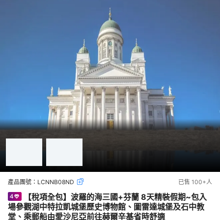
產品團號：
LCNNB08ND
已售
100+
人
【稅項全包】波羅的海三國+芬蘭 8天精裝假期~包入
場參觀湖中特拉凱城堡歷史博物館、圖雷達城堡及石中教
堂、乘郵船由愛沙尼亞前往赫爾辛基省時舒適