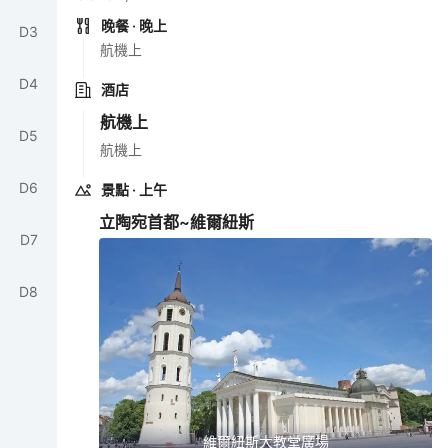
晚餐
· 晚上
D
3
航機上
D
4
酒店
航機上
D
5
航機上
D
6
景點
· 上午
立陶宛首都~維爾紐斯
D
7
D
8
維爾紐斯大教堂廣場