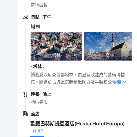
當地西餐
景點
· 下午
塔林
塔林
塔林
塔林
：
暢遊愛沙尼亞首都塔林、由皇宮改建成的藝術博物
館、閒逛於古城區選購精緻陶器及手製布公仔。
展開
晚餐
· 晚上
酒店享用
酒店
歐羅巴赫斯提亞酒店(Hestia Hotel Europa)