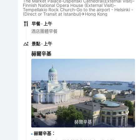
The Market Palace-Uspenski Cathedral(External Visit)-
Finnish National Opera House (External Visit)-
Tempellakio Rock Church-Go to the airport - Helsinki -
(Direct or Transit at Istanbul)✈Hong Kong
早餐
· 上午
酒店團體早餐
景點
· 上午
赫爾辛基
赫爾辛基
赫爾辛基
：