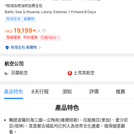
*稅項及燃油附加費全包
Baltic Sea (Lithuania, Latvia, Estonia) + Finland 8 Days
稅項全包
無購物
19,199+
HKD
/人
限額優惠 · 特別優惠
已減
7800
稅項全包
·
無購物
航空公司
芬蘭航空
土耳其航空
產品特色
8
天行程
須知
評價
推薦
產品特色
暢遊波羅的海三國—立陶宛(維爾紐斯)、拉脫維亞(里加)、愛沙尼
亞(塔林)，其首都古城區均已列入為世界文化遺產，值得細意觀
看。