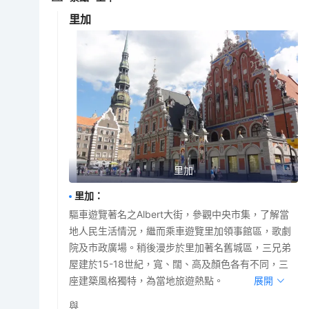
里加
里加
里加
：
驅車遊覽著名之Albert大街，參觀中央市集，了解當
地人民生活情況，繼而乘車遊覽里加領事館區，歌劇
院及市政廣場。稍後漫步於里加著名舊城區，三兄弟
屋建於15-18世紀，寬、闊、高及顏色各有不同，三
座建築風格獨特，為當地旅遊熱點。
展開
與