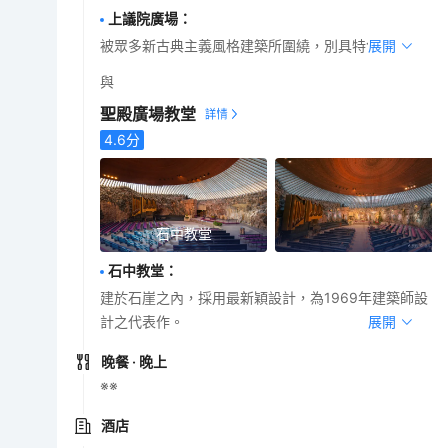
上議院廣場
：
被眾多新古典主義風格建築所圍繞，別具特色。
展開
與
聖殿廣場教堂
4.6
分
石中教堂
石中教堂
：
建於石崖之內，採用最新穎設計，為1969年建築師設
計之代表作。
展開
晚餐
· 晚上
※※
酒店