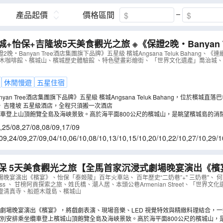
產品起價
價格區間
城+怡保+吉隆坡5天美食觀光之旅 ※《保證2晚‧Banyan 
 檳城Angsana Teluk Bahang、新源隆原木咖啡
晚‧Banyan Tree酒店集團旗下品牌》五星級 檳城Angsana Teluk Bahang、
原木咖啡館、檳城山、檳城歷史體驗館 、特色壁畫彩繪街、 「世界文化遺產」喬治城、
AMPEC05X
）
休閒慢遊
五星住宿
yan Tree酒店集團旗下品牌》五星級 檳城Angsana Teluk Bahang，位於檳城
間由悅榕莊酒店集團所管理的悅椿品牌。
》吉隆坡 五星級酒店，全程只須搬一次酒店
車登上山頂飽覽全島及海峽景致。高於海平面800公尺的檳城山，是眺望檳城島的消
,
25/08
,
27/08
,
08/09
,
17/09
09
,
24/09
,
27/09
,
04/10
,
06/10
,
08/10
,
13/10
,
15/10
,
20/10
,
22/10
,
27/10
,
29/1
7/11
,
26/11
,
29/11
,
03/12
保 5天美食觀光之旅【全馬首家沉浸式劇場晚宴演出《檳
車站、百年歷史“二奶巷”+" 三奶巷"、 何人可博物館
晚宴演出《檳宴》、怡保「泰姬陵」百年火車站、 百年歷史“二奶巷”+" 三奶巷"、 
cess 、 甘榜阿貢探索之旅、姓氏橋、潮人居、本頭公巷Armenian Street、「世界
、潮人居】
（
AMPEX05N
）
靈清真寺、船遊木蔻島、檳城山
劇場晚宴演出《檳宴》，將戲劇表演、現場音樂、LED 視覺特效與精緻料理結合，
從荒蕪海島到現代都市，帶領觀眾穿越檳城 200 年的歷史煙雲。每一道料理的設計
別安排乘坐纜車登上檳城山頂飽覽全島及海峽景致。高於海平面800公尺的檳城山，