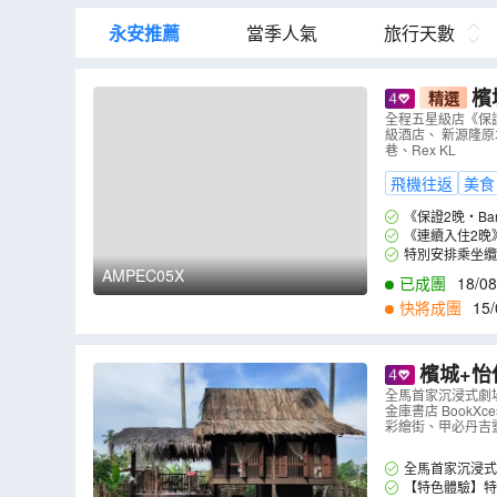
永安推薦
當季人氣
旅行天數
檳
精選
下品牌》五星級
全程五星級店《保證2
級酒店、 新源隆
畫彩繪街
（
巷、Rex KL
飛機往返
美食
《保證2晚‧Ban
上，是馬來西亞首
《連續入住2晚
特別安排乘坐纜
熱門避暑勝地。
AMPEC05X
已成團
18/08
快將成團
15/
1
,
10/11
,
12/11
,
1
檳城+怡
姬陵」百年火
全馬首家沉浸式劇場
金庫書店 BookX
旅、姓氏橋
彩繪街、甲必丹吉
全馬首家沉浸式
賞表演，見證檳城
【特色體驗】特