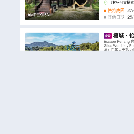
方特色。
處，亦是當地一處
《甘榜阿貢探索
元素結合在一起，
快將成團
27/
活。
AMPEX05N
其他日期
25/
檳城、怡
浸式美食舞
Escape Pena
Giles Wemb
陵」百年火車站 <小
遊樂園
親子同
暢玩戶外探險樂園E
上樂園區），超過
全馬首家沉浸式
鬆玩水到趣味攀爬
表演，見證檳城從
參觀檳城特色壁畫
色。
爬牆小孩及追風小
AMPEP05M
快將成團
06/
其他日期
25/
檳城+
果王 、 
8321榴槤園檳
風情)、北海(打卡
MB
）
旅)、 怡保(二奶
榴槤忘返
休閒