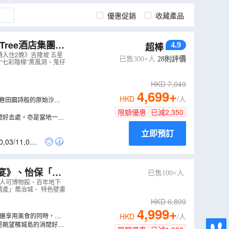
優惠促銷
收藏產品
Tree酒店集團旗
4.9
超棒
館、檳城山、特色壁
《連續入住2晚》吉隆坡 五星
已售300+人
28
則評價
“七彩階梯”黑風洞、鬼仔
HKD
7,049
4,699
+
HKD
/人
直落巴巷田園詩般的原始沙灘
限額優惠
已減
2,350
閒好去處，亦是當地一處
立即預訂
0
,
03/11
,
05/1
宴》、怡保「泰
已售100+人
、甘榜阿貢探索之
何人可博物館、百年地下
文化遺產」喬治城、 特色壁畫
HKD
6,899
4,999
+
一邊享用美食的同時，欣
HKD
/人
都呼應當時的劇景，別具地
是眺望檳城島的消閒好去