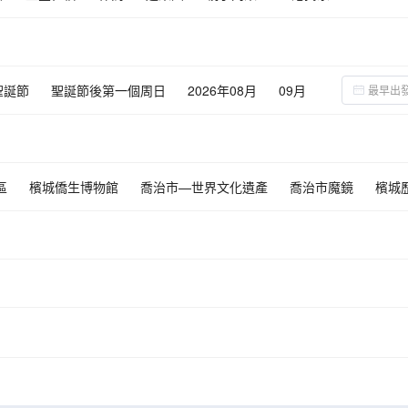
聖誕節
聖誕節後第一個周日
2026年08月
09月
區
檳城僑生博物館
喬治市—世界文化遺產
喬治市魔鏡
檳城
人街
敦拉薩國貿天空花園
沉浸式吉隆坡
二奶巷
霹靂洞
閒
題樂園
聖喬治教堂
康華麗斯古堡
十八丁紅木黑金炭窯
人猿保
甘榜遊園車、椰林鞦韆、網紅鳥巢