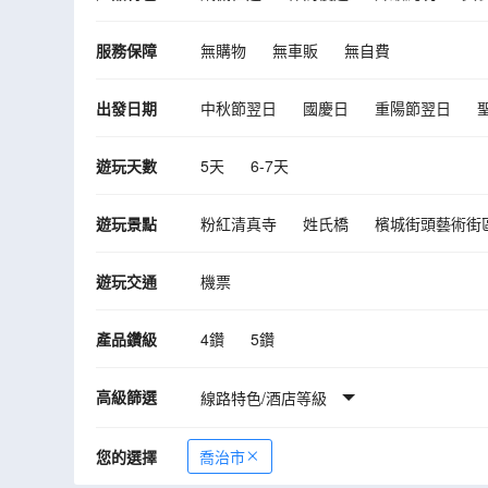
服務保障
無購物
無車販
無自費
出發日期
中秋節翌日
國慶日
重陽節翌日
10月
11月
12月
遊玩天數
5天
6-7天
遊玩景點
粉紅清真寺
姓氏橋
檳城街頭藝術街
升旗山
亞羅街
鬼仔巷
吉隆坡唐
遊玩交通
機票
Jalan Simpang Pulai
檳城逃生冒險主
《甘榜阿貢探索之旅 》馬來高腳屋、乘坐
產品鑽級
4鑽
5鑽
高級篩選
線路特色/酒店等級
您的選擇
喬治市