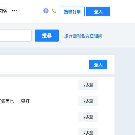
...
攻略
搜尋訂單
登入
搜尋
旅行團報名責任細則
登入
+多選
打靈再也
堅打
+多選
+多選
+多選