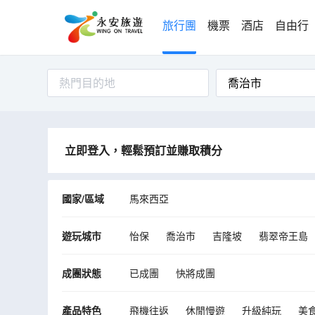
旅行團
機票
酒店
自由行
熱門目的地
立即登入，輕鬆預訂並賺取積分
國家/區域
馬來西亞
遊玩城市
怡保
喬治市
吉隆坡
翡翠帝王島
成團狀態
已成團
快將成團
產品特色
飛機往返
休閒慢遊
升級純玩
美