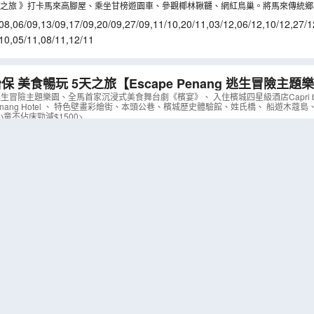
熱門避暑勝地。
之旅 》打卡馬來高腳屋、乘坐甘榜遊園車、參觀椰林鞦韆、網紅鳥巢。將馬來傳統
乘坐極具鄉村特色的遊園車，吹著微風，聽著鄉間的蟲鳴鳥叫，欣賞遼闊的田園風光
08
,
06/09
,
13/09
,
17/09
,
20/09
,
27/09
,
11/10
,
20/11
,
03/12
,
06/12
,
10/12
,
27/1
10
,
05/11
,
08/11
,
12/11
保 美食暢玩 5天之旅【Escape Penang 逃生冒險主
台劇《檳宴》】
（
AMPEP05M
）
ng 逃生冒險主題樂園、全馬首家沉浸式美食舞台劇《檳宴》、 入住檳城四星級酒店Capri by Fra
ley Penang Hotel 、 特色壁畫彩繪街、本頭公巷、檳城歷史體驗館、姓氏橋、 船遊木
童不佔床勁減$1500>
樂
scape Penang 逃生冒險主題樂園，分為兩大主題區：Adventureplay（陸上冒險區）
 30 項設施，包括世界最長滑水道、世界最長滑索過山車、森林滑索及死海漂浮池等多
美食舞台劇《檳宴》，將戲劇表演、現場音樂、LED 視覺特效與精緻料理結合，一
都有，大小朋友都能找到自己的最愛。
荒蕪海島到現代都市，帶領觀眾穿越檳城 200 年的歷史煙雲。每一道料理的設計都呼
彩繪街，由立陶宛藝術畫家Ernest Zacharevic於2010年創作，主題包括姐弟
子等。
09
,
13/09
,
17/09
,
27/09
,
11/10
,
20/11
,
03/12
,
06/12
,
10/12
,
27/12
10
,
05/11
,
08/11
,
12/11
太平+怡保 榴槤任食6天之旅《季節限定 榴槤任食》832
螃蟹兩味海鮮餐（每人一隻螃蟹及清蒸海蝦）、乘船夜觀螢
城山中果王【悉心安排】遊走榴槤山，各種名貴榴槤品種任食、 檳城(蛇廟、姓氏橋、浮
藝術貨櫃壁畫)、 太平(馬來西亞第一條鐵路遺跡~十八丁火車站、十八丁紅木黑金炭
巷、閒真別墅、「泰姬陵」百年火車站、人猿保育島)
慢遊