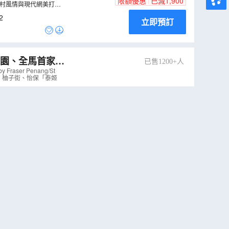
限額優惠
已減
1,900
鄉村風情與現代網美打卡
，體驗馬來西亞鄉村慢生
2
立即預訂
題樂園、全馬首家沉
已售1200+人
ser Penang/St
蔻島、柚子街、怡保「泰姬
HKD
6,999
5,299
+
HKD
/人
 和 Waterplay（水
款設施，非常刺激!從輕
邊享用美食的同時，欣賞
限額優惠
已減
1,700
應當時的劇景，別具特
共騎、功夫女孩、漁船小孩、
立即預訂
1榴槤園檳城山中
4.8
很好
火蟲
（
AMPEN06
羅山背環島遊~感受小鎮
已售200+人
32
則評價
窯、紅樹林生態保護區之
HKD
6,949