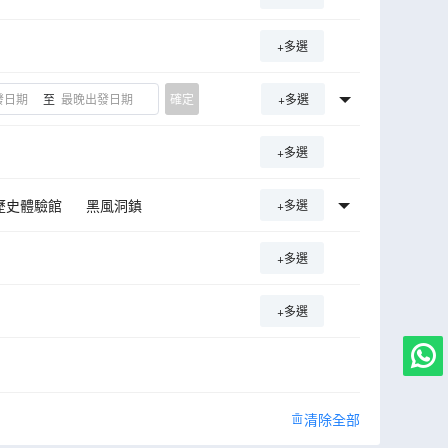
+多選
至
確定
+多選
+多選
歷史體驗館
黑風洞鎮
+多選
真別墅
怡保火車站廣場
+多選
育島
新源隆原木咖啡館
+多選
清除全部