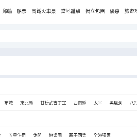
郵輪
船票
高鐵火車票
當地體驗
獨立包團
優惠
旅遊
布城
東北縣
甘榜武吉丁宜
西南縣
太平
黑風洞
八
食
五星住宿
休閒
遊樂園
親子同樂
全港獨家