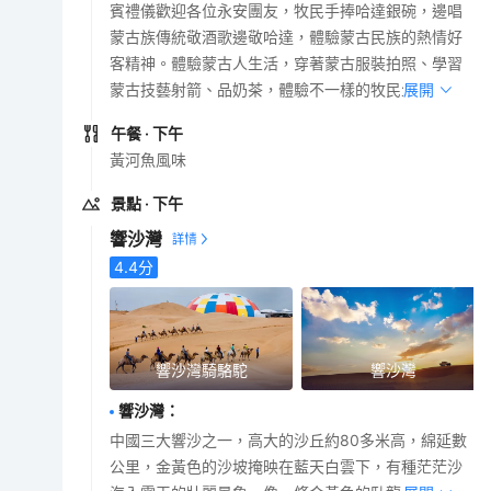
賓禮儀歡迎各位永安團友，牧民手捧哈達銀碗，邊唱
蒙古族傳統敬酒歌邊敬哈達，體驗蒙古民族的熱情好
客精神。體驗蒙古人生活，穿著蒙古服裝拍照、學習
蒙古技藝射箭、品奶茶，體驗不一樣的牧民生活。
展開
午餐
· 下午
黃河魚風味
景點
· 下午
響沙灣
4.4
分
響沙灣騎駱駝
響沙灣
響沙灣
：
中國三大響沙之一，高大的沙丘約80多米高，綿延數
公里，金黃色的沙坡掩映在藍天白雲下，有種茫茫沙