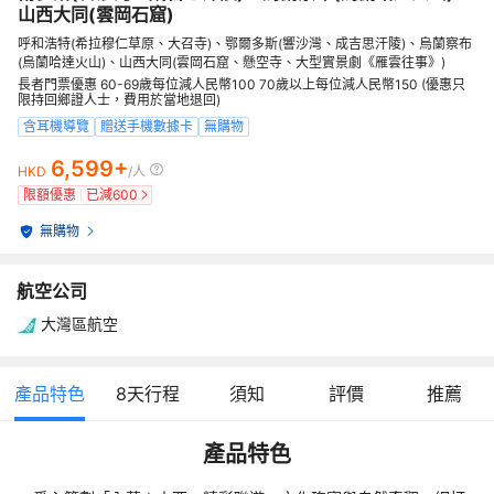
山西大同(雲岡石窟)
呼和浩特(希拉穆仁草原、大召寺)、鄂爾多斯(響沙灣、成吉思汗陵)、烏蘭察布
(烏蘭哈達火山)、山西大同(雲岡石窟、懸空寺、大型實景劇《雁雲往事》)
長者門票優惠 60-69歲每位減人民幣100 70歲以上每位減人民幣150 (優惠只
限持回鄉證人士，費用於當地退回)
含耳機導覽
贈送手機數據卡
無購物
6,599+
HKD
/人
限額優惠
已減
600
無購物
航空公司
大灣區航空
產品特色
8
天行程
須知
評價
推薦
產品特色