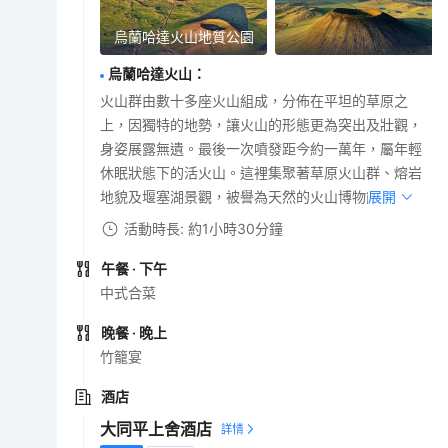
烏蘭哈達火山地質公園
烏蘭哈達火山
：
火山群由數十多座火山組成，分佈在平坦的草原之
上，因獨特的地勢，讓火山的形態更為突出及壯觀，
身姿展露無遺。最後一次噴發距今約一萬年，屬年輕
休眠狀態下的活火山。這裡集聚著草原火山群、熔岩
地貌及堰塞湖景觀，被譽為天然的火山博物館。
展開
活動時長: 約1小時30分鐘
午餐
· 下午
中式合菜
晚餐
· 晚上
竹籠宴
酒店
大同平上舍酒店