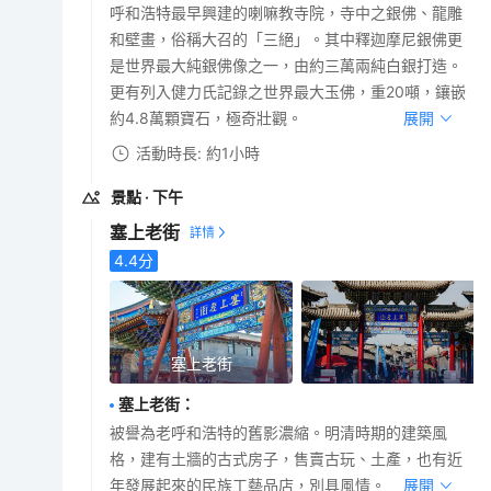
呼和浩特最早興建的喇嘛教寺院，寺中之銀佛、龍雕
和壁畫，俗稱大召的「三絕」。其中釋迦摩尼銀佛更
是世界最大純銀佛像之一，由約三萬兩純白銀打造。
更有列入健力氏記錄之世界最大玉佛，重20噸，鑲嵌
約4.8萬顆寶石，極奇壯觀。
展開
活動時長: 約1小時
景點
· 下午
塞上老街
4.4
分
塞上老街
塞上老街
：
被譽為老呼和浩特的舊影濃縮。明清時期的建築風
格，建有土牆的古式房子，售賣古玩、土產，也有近
年發展起來的民族工藝品店，別具風情。
展開