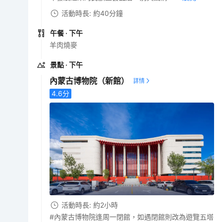
活動時長: 約40分鐘
午餐
· 下午
羊肉燒麥
景點
· 下午
內蒙古博物院（新館）
4.6
分
活動時長: 約2小時
#內蒙古博物院逢周一閉館，如遇閉館則改為遊覽五塔