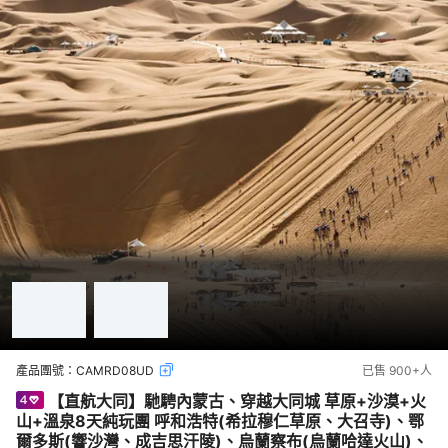
產品團號：
CAMRD08UD
已售
900+
人
【直航大同】馳騁內蒙古、穿越大同城 草原+沙漠+火
山+溫泉8天純玩團 呼和浩特(希拉穆仁草原、大召寺)、鄂
爾多斯(響沙灣、成吉思汗陵)、烏蘭察布(烏蘭哈達火山)、