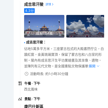
成吉思汗陵
4.3
分
成吉思汗陵
成吉思汗陵
：
佔地5萬多平方米，三座蒙古包式的大殿肅然佇立，白
牆紅窗，金黃琉璃寶頂，保留了蒙古包和八白室的形
制。陵內有成吉思汗生平功業繪畫及其坐像、遺物，
並陳列有元代文物，是全國重點文物保護單位之一。
展開
活動時長: 約1小時30分鐘
午餐
· 下午
西北風味
景點
· 下午
康巴什新區