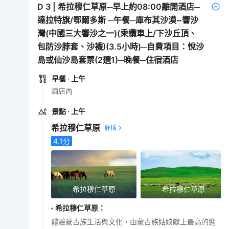
D
3
|
希拉穆仁草原─早上約08:00離開酒店─
達拉特旗/鄂爾多斯 ─午餐─庫布其沙漠~響沙
灣(中國三大響沙之一)(乘纜車上/下沙丘頂、
包防沙脖套、沙襪)(3.5小時)─自費項目：悅沙
島或仙沙島套票(2選1)─晚餐─住宿酒店
早餐
· 上午
酒店內
景點
· 上午
希拉穆仁草原
4.1
分
希拉穆仁草原
希拉穆仁草原
希拉穆仁草原
：
體驗蒙古族生活與文化，由蒙古族姑娘獻上最高的迎