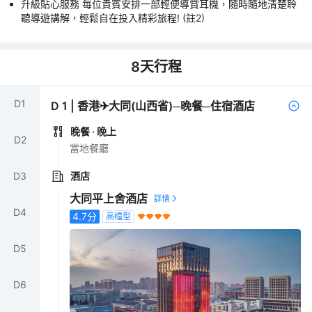
升級貼心服務 每位貴賓安排一部輕便導賞耳機，隨時隨地清楚聆
聽導遊講解，輕鬆自在投入精彩旅程! (註2)
8
天行程
D
1
D
1
|
香港✈大同(山西省)─晚餐─住宿酒店
晚餐
· 晚上
D
2
當地餐廳
D
3
酒店
大同平上舍酒店
D
4
4.7
分
高檔型
D
5
D
6