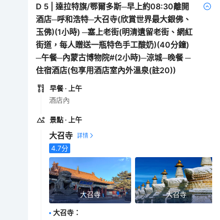
D
5
|
達拉特旗/鄂爾多斯─早上約08:30離開
酒店─呼和浩特─大召寺(欣賞世界最大銀佛、
玉佛)(1小時) ─塞上老街(明清遺留老街、網紅
街道，每人贈送一瓶特色手工酸奶)(40分鐘)
─午餐─內蒙古博物院#(2小時)─涼城─晚餐 ─
住宿酒店(包享用酒店室內外溫泉(註20))
早餐
· 上午
酒店內
景點
· 上午
大召寺
4.7
分
大召寺
大召寺
大召寺
：