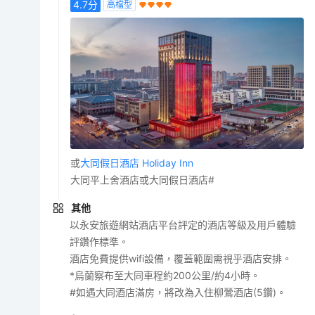
4.7
分
高檔型
或
大同假日酒店 Holiday Inn
大同平上舍酒店或大同假日酒店#
其他
以永安旅遊網站酒店平台評定的酒店等級及用戶體驗
評鑽作標準。
酒店免費提供wifi設備，覆蓋範圍需視乎酒店安排。
*烏蘭察布至大同車程約200公里/約4小時。
#如遇大同酒店滿房，將改為入住柳鶯酒店(5鑽)。