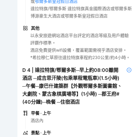
或
鄂爾多斯皇冠假日酒店
達拉特旗/鄂爾多斯 達拉特旗真金國際酒店或鄂爾多斯
博源豪生大酒店或鄂爾多斯皇冠假日酒店
其他
以永安旅遊網站酒店平台評定的酒店等級及用戶體驗
評鑽作標準。
酒店免費提供wifi設備，覆蓋範圍需視乎酒店安排。
*希拉穆仁草原往達拉特旗車程約230公里/約4小時。
D
4
|
達拉特旗/鄂爾多斯─早上約08:00離開
酒店 ─成吉思汗陵(包乘單程電瓶車)(1.5小時)
─午餐─康巴什建築群【外觀鄂爾多斯圖書館、
大劇院、蒙古象棋廣場等】(1小時) ─郡王府#
(40分鐘)─晚餐 ─住宿酒店
早餐
· 上午
酒店內
景點
· 上午