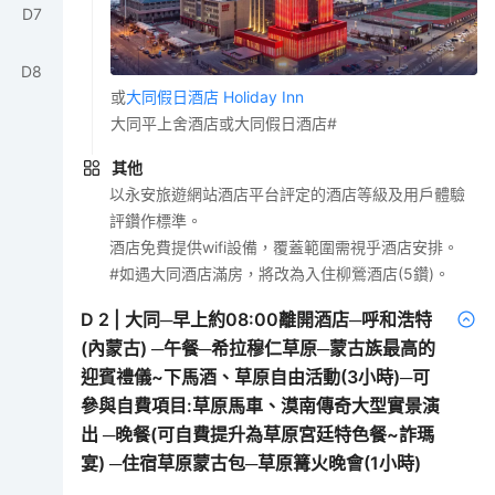
D
7
D
8
或
大同假日酒店 Holiday Inn
大同平上舍酒店或大同假日酒店#
其他
以永安旅遊網站酒店平台評定的酒店等級及用戶體驗
評鑽作標準。
酒店免費提供wifi設備，覆蓋範圍需視乎酒店安排。
#如遇大同酒店滿房，將改為入住柳鶯酒店(5鑽)。
D
2
|
大同─早上約08:00離開酒店─呼和浩特
(內蒙古) ─午餐─希拉穆仁草原─蒙古族最高的
迎賓禮儀~下馬酒、草原自由活動(3小時)─可
參與自費項目:草原馬車、漠南傳奇大型實景演
出 ─晚餐(可自費提升為草原宮廷特色餐~詐瑪
宴) ─住宿草原蒙古包─草原篝火晚會(1小時)