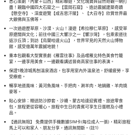
悉心策劃「內蒙＋山西」精彩聯遊，文化瑰寶與自然奇觀一網打
盡！親臨中國四大石窟之一【雲岡石窟】、造訪震撼建築奇蹟
【懸空寺】、深度遊覽【成吉思汗陵】、【大召寺】欣賞世界最
大銀佛與玉佛等。
一次過遊歷草原、沙漠、火山！漫遊【希拉穆仁草原】，感受草
原遼闊與文化；前往中國三大響沙之一【響沙灣】，包乘索道往
返沙丘頂；到訪【烏蘭哈達火山】，世界罕見的天然火山博物
館，感受億萬年震撼地貌！
重本包觀看大型實景劇《雁雲往事》及品嚐雁北特色美食竹籠
宴，一邊享用美食，一邊觀看講述晉商高家往事的表演。
保證1晚涼城馬刨溫泉酒店，包享用室內外溫泉池，舒緩疲勞，享
受療癒。
暢享地道風味：黃河魚風味、手把肉、涮羊肉、地鍋雞、羊肉燒
麥等。
貼心安排：贈送防沙脖套、沙襪、蒙古哈達迎賓禮、旅途零食
包，旅程更從容暖心。旅程中生日的貴賓可享生日蛋糕及小禮
品。
【通訊無阻】 免費提供手機數據SIM卡(每位成人一張)，精彩旅程
馬上可以和家人、朋友分享，通訊無間斷。(註1)