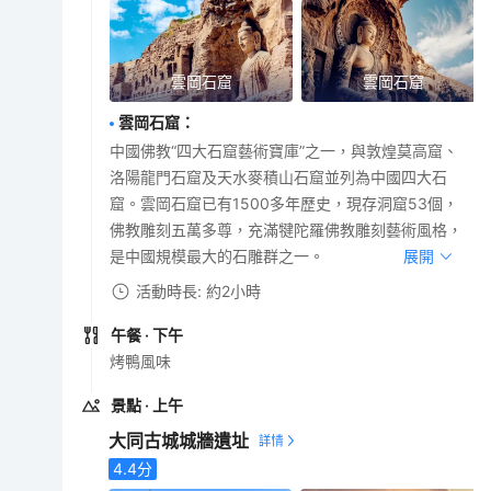
雲岡石窟
雲岡石窟
雲岡石窟
：
中國佛教“四大石窟藝術寶庫”之一，與敦煌莫高窟、
洛陽龍門石窟及天水麥積山石窟並列為中國四大石
窟。雲岡石窟已有1500多年歷史，現存洞窟53個，
佛教雕刻五萬多尊，充滿犍陀羅佛教雕刻藝術風格，
是中國規模最大的石雕群之一。
展開
活動時長: 約2小時
午餐
· 下午
烤鴨風味
景點
· 上午
大同古城城牆遺址
4.4
分