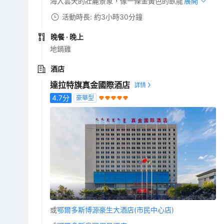
海入雲天的壯麗景象，像一條金黃色的臥龍。
展開
活動時長: 約3小時30分鐘
晚餐
· 晚上
地鍋雞
酒店
達拉特旗真金國際酒店
4.7
分
豪華型
或
鄂爾多斯博源豪生大酒店(市民中心店)