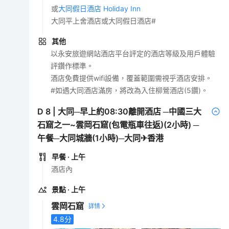
或
大同假日酒店 Holiday Inn
大同平上舍酒店或大同假日酒店#
其他
以永安旅遊網站酒店平台評定的酒店等級及用戶體驗
評鑽作標準。
酒店免費提供wifi設備，覆蓋範圍需視乎酒店安排。
#如遇大同酒店滿房，將改為入住柳鶯酒店(5鑽)。
D
8
|
大同─早上約08:30離開酒店 ─中國三大
石窟之一~雲岡石窟(包電瓶車往返)(2小時) ─
午餐─大同城牆(1小時)─大同✈香港
早餐
· 上午
酒店內
景點
· 上午
雲岡石窟
4.8
分