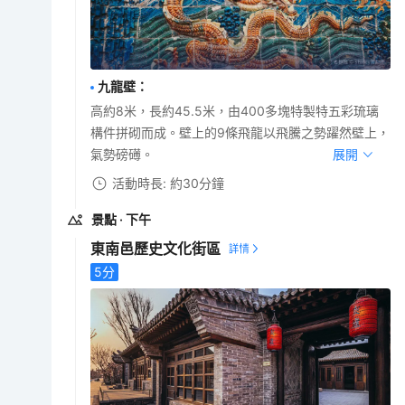
九龍壁
：
高約8米，長約45.5米，由400多塊特製特五彩琉璃
構件拼砌而成。壁上的9條飛龍以飛騰之勢躍然壁上，
氣勢磅礡。
展開
活動時長: 約30分鐘
景點
· 下午
東南邑歷史文化街區
5
分