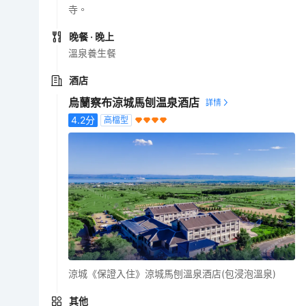
寺。
晚餐
· 晚上
溫泉養生餐
酒店
烏蘭察布涼城馬刨温泉酒店
4.2
分
高檔型
涼城《保證入住》涼城馬刨溫泉酒店(包浸泡溫泉)
其他