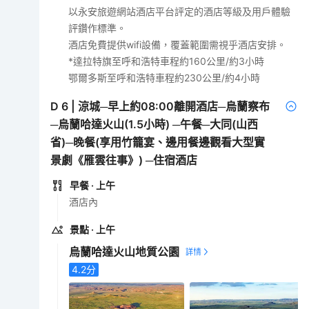
以永安旅遊網站酒店平台評定的酒店等級及用戶體驗
評鑽作標準。
酒店免費提供wifi設備，覆蓋範圍需視乎酒店安排。
*達拉特旗至呼和浩特車程約160公里/約3小時
鄂爾多斯至呼和浩特車程約230公里/約4小時
D
6
|
涼城─早上約08:00離開酒店─烏蘭察布
─烏蘭哈達火山(1.5小時) ─午餐─大同(山西
省)─晚餐(享用竹籠宴、邊用餐邊觀看大型實
景劇《雁雲往事》) ─住宿酒店
早餐
· 上午
酒店內
景點
· 上午
烏蘭哈達火山地質公園
4.2
分