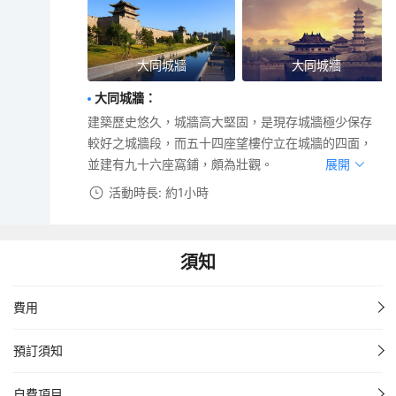
大同城牆
大同城牆
大同城牆
：
建築歷史悠久，城牆高大堅固，是現存城牆極少保存
較好之城牆段，而五十四座望樓佇立在城牆的四面，
並建有九十六座窩鋪，頗為壯觀。
展開
活動時長: 約1小時
須知
費用
預訂須知
自費項目