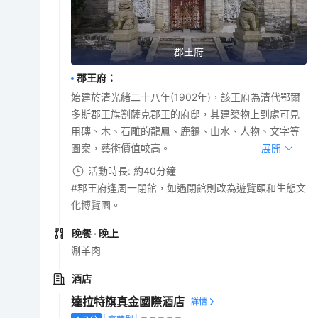
郡王府
郡王府
：
始建於清光緒二十八年(1902年)，該王府為清代鄂爾
多斯郡王旗劄薩克郡王的府邸，其建築物上到處可見
用磚、木、石雕的龍鳳、鹿鶴、山水、人物、文字等
圖案，藝術價值較高。
展開
活動時長: 約40分鐘
#郡王府逢周一閉館，如遇閉館則改為遊覽頤和生態文
化博覽園。
晚餐
· 晚上
涮羊肉
酒店
達拉特旗真金國際酒店