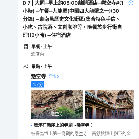
D
7
|
大同─早上約08:00離開酒店─懸空寺#(1
小時) ─午餐─九龍壁(中國四大龍壁之一)(30
分鐘) ─東南邑歷史文化街區(集合特色手信、
小吃、古院落、文創咖啡等，晚餐於步行街自
理)(2小時) ─住宿酒店
早餐
· 上午
酒店內
景點
· 上午
懸空寺
4.7
分
懸空寺
漂浮在懸崖上的寺廟 ~懸空寺
：
被譽為恆山第一奇觀的懸空寺，高懸於恆山腳下的金