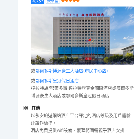
4.7
分
豪華型
或
鄂爾多斯博源豪生大酒店(市民中心店)
或
鄂爾多斯皇冠假日酒店
達拉特旗/鄂爾多斯 達拉特旗真金國際酒店或鄂爾多斯
博源豪生大酒店或鄂爾多斯皇冠假日酒店
其他
以永安旅遊網站酒店平台評定的酒店等級及用戶體驗
評鑽作標準。
酒店免費提供wifi設備，覆蓋範圍需視乎酒店安排。