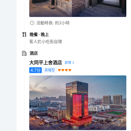
活動時長: 約2小時
晚餐
· 晚上
客人於小吃街自理
酒店
大同平上舍酒店
4.7
分
高檔型