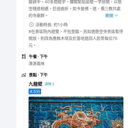
龍峽中。40多間殿宇、樓閣緊貼岩壁一字排開，以懸
空棧道相連，迂迴曲折。如今是佛、道、儒三教共處
的寺廟群。
展開
活動時長: 約1小時
#在景區院內遊覽，不包登臨。另如遇懸空寺景區暫停
開放，則改為應縣木塔及於當地退回人民幣每位70
元。
午餐
· 下午
渾源風味
景點
· 下午
九龍壁
4.5
分