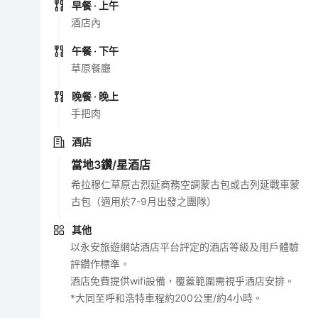
早餐
· 上午
酒店內
午餐
· 下午
草原餐廳
晚餐
· 晚上
手把肉
酒店
當地3鑽/星酒店
希拉穆仁草原古烈延商務空調蒙古包或古列延戰車蒙
古包（適用於7-9月出發之團隊）
其他
以永安旅遊網站酒店平台評定的酒店等級及用戶體驗
評鑽作標準。
酒店免費提供wifi設備，覆蓋範圍需視乎酒店安排。
*大同至呼和浩特車程約200公里/約4小時。