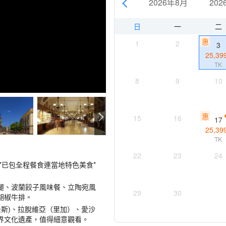
2026年8月
202
日
一
二
惠
1
2
3
25,39
TK
8
9
10
惠
15
16
17
25,39
TK
22
23
24
 *已包全程餐食連當地特色美食*
腿、波蘭餃子風味餐、立陶宛風
29
30
胡椒牛排。
斯)、拉脫維亞（里加）、愛沙
界文化遺產，值得細意觀看。