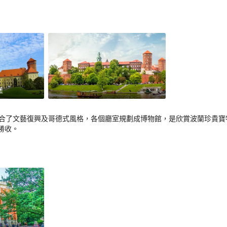
堡
結合了文藝復興及哥德式風格，各個廳室規劃成博物館，是欣賞波蘭珍貴
勝收。