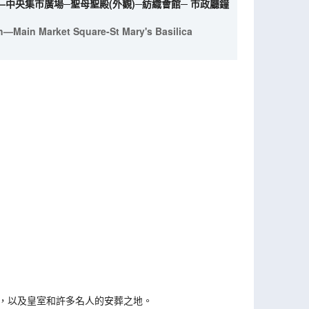
—中央集市廣場─聖母聖殿(外觀)─紡織會館─ 市政廳鐘
h—Main Market Square-St Mary's Basilica
地，以及皇室和許多名人的安葬之地。