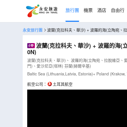
旅行團
機票
酒店
自由行
永安旅行團
波蘭(克拉科夫、華沙) + 波羅的海(立陶
0N)
波蘭(克拉科夫、華沙)、 波羅的海(立陶宛、拉脫維亞、
門)、愛沙尼亞(塔林) 芬蘭(赫爾辛基)
Baltic Sea (Lithuania,Latvia, Estonia)+ Poland (Krakow
航空公司：
土耳其航空