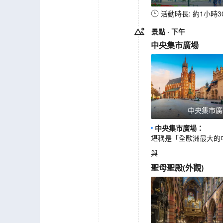
活動時長: 約1小時3
景點
· 下午
中央集市廣場
中央集市廣
中央集市廣場
：
堪稱是「全歐洲最大的
與
聖母聖殿
(
外觀
)