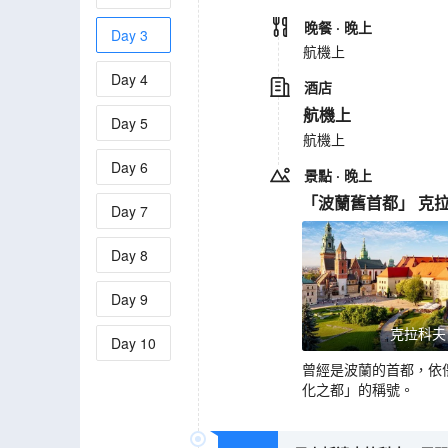
晚餐
· 晚上
Day
3
航機上
Day
4
酒店
航機上
Day
5
航機上
Day
6
景點
· 晚上
「波蘭舊首都」 克
Day
7
Day
8
Day
9
克拉科夫
Day
10
曾經是波蘭的首都，依
化之都」的稱號。