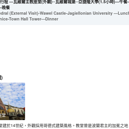
程 —瓦維爾主教座堂(外觀)─瓦維爾城堡─亞捷隆大學(1.5小時)—午餐
店—晚餐
al (External Visit)-Wawel Castle-Jagiellonian University —Lunc
ennice-Town Hall Tower—Dinner
觀
)
座堂
堂建於14世紀，外觀採用哥德式建築風格。教堂曾是波蘭君主的加冕之