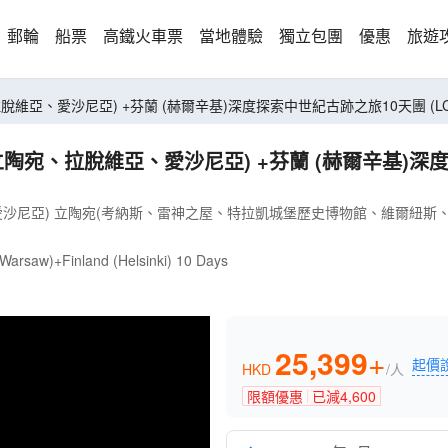
郵輪
船票
高鐵火車票
當地體驗
獨立包團
優惠
旅遊
波蘭(克拉科夫、華沙) + 
宛、拉脫維亞、愛沙尼亞) +芬蘭 (赫爾辛基)深度探索中世
愛沙尼亞) 立陶宛(考納斯、雷神之屋、特拉凱城堡歷史博物館、維爾紐斯
, Warsaw)+Finland (Helsinki) 10 Days
25,399
+
起價
HKD
/人
限額優惠
已減
4,600