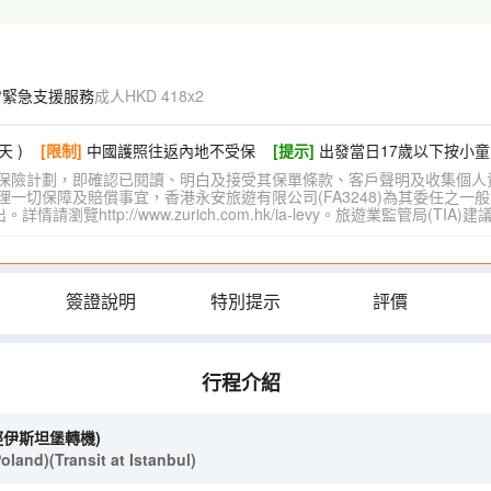
緊急支援服務
成人HKD 418x2
天 )
[限制]
中國護照往返內地不受保
[提示]
出發當日17歲以下按小童
保險計劃，即確認已閱讀、明白及接受其保單條款、客戶聲明及收集個人
切保障及賠償事宜，香港永安旅遊有限公司(FA3248)為其委任之一般
覽http://www.zurich.com.hk/ia-levy。旅遊業監管局(T
簽證說明
特別提示
評價
行程介紹
經伊斯坦堡轉機)
and)(Transit at Istanbul)