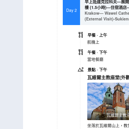
早上抵達克拉科夫—展開行
樓 (1.5小時)—住宿酒
Day 2
Krakow— Wawel Cathedr
(External Visit)-Suki
早餐
· 上午
航機上
午餐
· 下午
當地餐廳
景點
· 下午
瓦維爾主教座堂
(
外
瓦維爾主教
坐落於瓦維爾山上，教