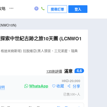
...
攻略
搜尋訂單
登入
波羅的海(立陶宛、拉脫維亞、愛沙尼亞) +芬蘭 (赫爾辛基)深度探索中世紀古跡之旅10天團 (LCNWO10N)
紀古跡之旅10天團 (LCNWO1
、格迪米納斯塔) 拉脫維亞(黑人頭宮、三兄弟屋、瑞典
4.6
滿意
135
則評價
HKD
29,999
WhatsApp
收藏
分享
說明
已售100+人