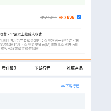
836
HKD 1,044
HKD
收費，17歲以上按成人收費
資料目的及第三者權益聲明；保險證書一經簽發，恕
業務保險代理。保險業監管局(IA)將就此保單按適用
IA)建議旅客出發前購買旅遊保險。
責任細則
下載行程
推薦產品
下載行程