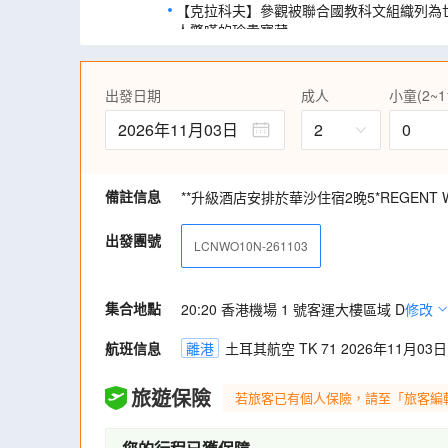
【克拉科夫】參觀被聯合國教科文組織列為
人驚嘆的珍貴寶藏。
【克拉科夫】一睹位於克拉科夫最奪目耀眼
觀)。
出發日期
成人
小童(2~1
【克拉科夫】歷史見證之旅~奧斯威辛集中
行，見證歷史遺跡。
2026年11月03日
2
0
【華沙】到訪收藏音樂家蕭邦之心藏而聞名全
邦公園，感受音樂大師的靈魂深處。
【立陶宛】到訪湖中紅堡~特拉凱城堡歷史
備註信息
**升級酒店安排於華沙住宿2晚5*REGENT W
【立陶宛】重本包入場參觀波羅的海三小國
義大利巴洛克天才大師建造而成。鵝黃色的
出發團號
LCNWO10N-261103
容華貴的氣度。
【拉脫維亞】探訪拉脫維亞首都里加，參觀
明瑞典曾經統治過的瑞典門等。
集合地點
20:20 香港機場 1 號客運大樓區域 D
修改
【愛沙尼亞】漫步塔林市中心有趣街名~長
與商店，極具文化氣息。
航班信息
離港
土耳其航空 TK 71 2026年11月03日 
【愛沙尼亞】乘渡輪由愛沙尼亞首都~塔林
旅遊保險
若旅客已有個人保險，請至「旅客編