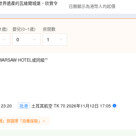
世界遺產的瓦維爾城堡，欣賞令
日曆顯示為港幣人均起價
「戴著皇冠的聖堂」聖母聖殿(外
1歲)
嬰兒(0~1歲)
房間數
營，了解二戰期間納粹德國的暴
0
1
球的「聖十字教堂」(外觀)和蕭
博物館，見證立陶宛歷史。
ARSAW HOTEL或同級**
中最負盛名之「隆黛爾宮」，由
宮殿搭配巴洛克式庭園，展現雍
著名的三兄弟屋、市政廣場及證
、短腿街，短腿街沿途滿佈藝術廊
23:20
抵港
土耳其航空 TK 70 2026年11月12日 17:05
往赫爾辛基，省時舒適。
輯」頁選擇「自備保險」。