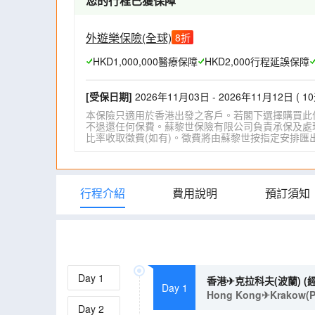
您的行程已獲保障
外遊樂保險(全球)
8
折
HKD1,000,000醫療保障
HKD2,000行程延誤保障
[受保日期]
2026年11月03日 - 2026年11月12日 ( 10
本保險只適用於香港出發之客戶。若閣下選擇購買此
不退還任何保費。蘇黎世保險有限公司負責承保及處理一
比率收取徵費(如有)。徵費將由蘇黎世按指定安排匯出。詳情請瀏
行程介紹
費用說明
預訂須知
Day
1
香港✈克拉科夫(波蘭) (
Day 1
Hong Kong✈Krakow(Pol
Day
2