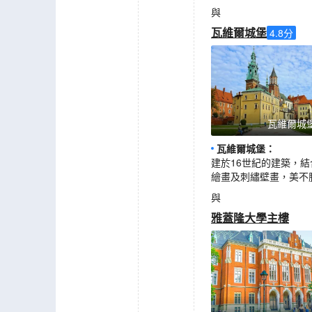
與
瓦維爾城堡
4.8
分
瓦維爾城
瓦維爾城堡
：
建於16世紀的建築，
繪畫及刺繡壁畫，美不
與
雅蓋隆大學主樓