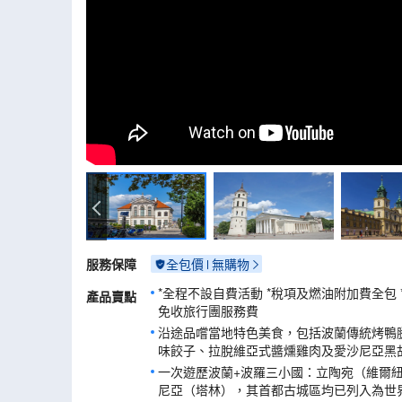
蕭邦博物館
服務保障
全包價
無購物
*全程不設自費活動 *稅項及燃油附加費全包
產品賣點
免收旅行團服務費
沿途品嚐當地特色美食，包括波蘭傳統烤鴨
味餃子、拉脫維亞式醬燻雞肉及愛沙尼亞黑
一次遊歷波蘭+波羅三小國：立陶宛（維爾紐
尼亞（塔林），其首都古城區均已列入為世