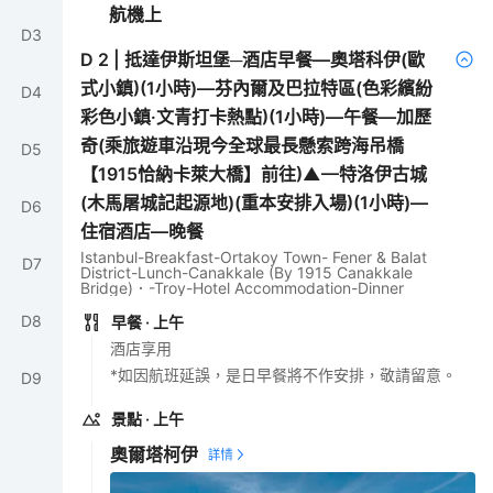
航機上
D
3
D
2
|
抵達伊斯坦堡─酒店早餐—奧塔科伊(歐
式小鎮)(1小時)—芬內爾及巴拉特區(色彩繽紛
D
4
彩色小鎮·文青打卡熱點)(1小時)—午餐—加歷
奇(乘旅遊車沿現今全球最長懸索跨海吊橋
D
5
【1915恰納卡萊大橋】前往)▲—特洛伊古城
(木馬屠城記起源地)(重本安排入場)(1小時)—
D
6
住宿酒店—晚餐
Istanbul-Breakfast-Ortakoy Town- Fener & Balat
D
7
District-Lunch-Canakkale (By 1915 Canakkale
Bridge)．-Troy-Hotel Accommodation-Dinner
D
8
早餐
· 上午
酒店享用
*如因航班延誤，是日早餐將不作安排，敬請留意。
D
9
景點
· 上午
奧爾塔柯伊