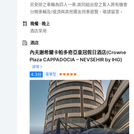
另安排之車輛為四人一車,故同組出發之客人將有機會
分開車輛及/或須與其他團友同車遊覽，敬請留意。
晚餐
· 晚上
酒店享用
酒店
內夫謝希爾卡帕多奇亞皇冠假日酒店(Crowne
Plaza CAPPADOCIA – NEVSEHIR by IHG)
4.3
分
豪華型