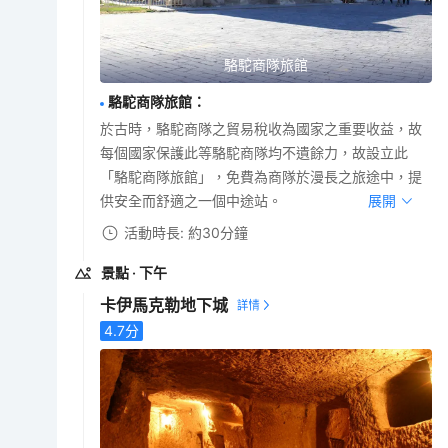
駱駝商隊旅館
駱駝商隊旅館
：
於古時，駱駝商隊之貿易稅收為國家之重要收益，故
每個國家保護此等駱駝商隊均不遺餘力，故設立此
「駱駝商隊旅館」，免費為商隊於漫長之旅途中，提
供安全而舒適之一個中途站。
展開
活動時長: 約30分鐘
景點
· 下午
卡伊馬克勒地下城
4.7
分