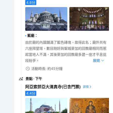
4.6
分
藍廟
藍廟
藍廟
：
由於廟的內牆舖滿了藍色磚塊，故得此名；廟外共有
六座拜望塔，數目剛好與聖城麥加的回教廟相同而惹
起當地人不滿，其後麥加的回教廟多建一座才平息這
段紛爭。
展開
活動時長: 約45分鐘
景點
· 下午
阿亞索菲亞大清真寺
(已含門票)
4.4
分