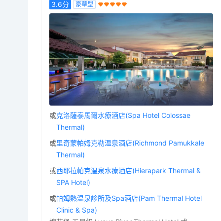
3.6
分
豪華型
或
克洛薩泰馬爾水療酒店(Spa Hotel Colossae
Thermal)
或
里奇蒙帕姆克勒温泉酒店(Richmond Pamukkale
Thermal)
或
西耶拉帕克温泉水療酒店(Hierapark Thermal &
SPA Hotel)
或
帕姆熱温泉診所及Spa酒店(Pam Thermal Hotel
Clinic & Spa)