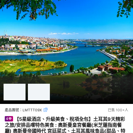
產品團號：
LMTTT09X
已售
100+
人
【5星級酒店、升級美食、稅項全包】土耳其9天精彩
之旅/安排品嚐特色美食 : 奧斯曼皇宮餐廳(米芝蓮指南餐
廳) 奧斯曼帝國時代 宮廷菜式、土耳其風味食品(甜品、特