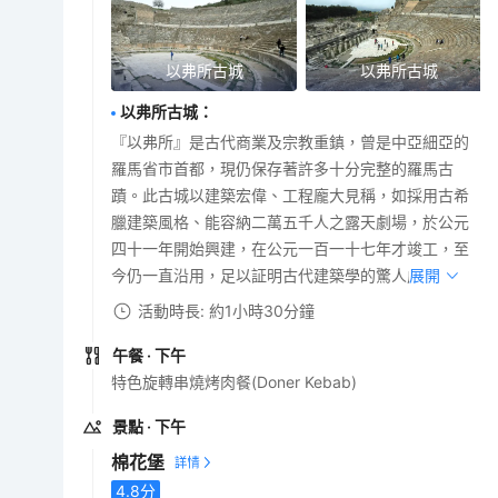
以弗所古城
以弗所古城
以弗所古城
：
『以弗所』是古代商業及宗教重鎮，曾是中亞細亞的
羅馬省市首都，現仍保存著許多十分完整的羅馬古
蹟。此古城以建築宏偉、工程龐大見稱，如採用古希
臘建築風格、能容納二萬五千人之露天劇場，於公元
四十一年開始興建，在公元一百一十七年才竣工，至
今仍一直沿用，足以証明古代建築學的驚人成就。
展開
活動時長: 約1小時30分鐘
午餐
· 下午
特色旋轉串燒烤肉餐(Doner Kebab)
景點
· 下午
棉花堡
4.8
分