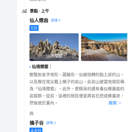
景點
· 上午
仙人煙囪
5
分
仙境煙窗
仙境煙窗
：
飽覽如金字塔形、圓錐形、似被扭轉的黏土狀的山，
以及像在塔尖戴上帽子的岩山，此岩山被當地居民稱
為『仙境煙窗』。此外，更精采的還有看似蜂巢般的
岩窟群。從前，這裡的居民便是將岩石挖成蜂巢狀，
然後居於巢內。
展開
與
鴿子谷
4.6
分