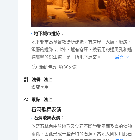
地下城市遺跡
：
地下都市為基督教徒所建造，有房屋、大廳、廚房、
飯廳的遺跡；此外，還有倉庫、換氣用的通風孔和逃
避襲擊的逃生道，是一所地下迷宮。
展開
活動時長: 約30分鐘
晚餐
· 晚上
酒店享用
景點
· 晚上
石洞歌舞表演
石洞歌舞表演
：
於奇石林內由於地形及尖石不斷飽受風雨及雪的侵蝕
關係，因此形成一些奇特的石洞，當地人則利用此石