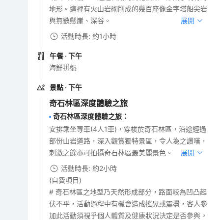
地形。這裡有火山岩砌削成的幾百座像金字塔船尖岩
與無數懸崖、深谷。
展開
活動時長: 約1小時
午餐
· 下午
海鮮拼盤
景點
· 下午
奇石林區深度體驗之旅
奇石林區深度體驗之旅
：
安排乘坐專車(4人1車)，穿梭於奇石林區，沿途經過
部份山岩道路，深入觀賞獨特景區，令人為之讚嘆，
刺激之餘亦可拍攝奇石林區最美麗景色。
展開
活動時長: 約2小時
(自費項目)
# 奇石林區之地型乃天然形成部分，路面較為凹凸起
伏不平，活動過程中有機會造成搖晃或震盪，客人參
加此活動須視乎個人體質及健康狀況決定是否參與。