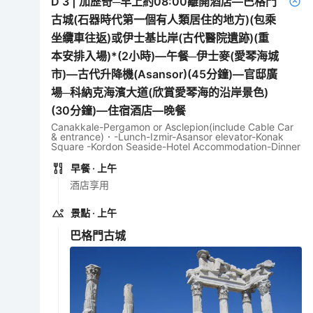
D
3
|
加歷奇─早上約08:00離開酒店—巴格門
古城(石器時代第一個有人類居住的地方)(包乘
坐纜車往返)或伊士基比岸(古代醫院遺跡)(重
本安排入場)*(2小時)—午餐─伊士麥(愛琴海城
市)—古代升降機(Asansor)(45分鐘)—官邸廣
場─科納克海濱大道(欣賞愛琴海的沿岸景色)
(30分鐘)—住宿酒店—晚餐
Canakkale-Pergamon or Asclepion(include Cable Car
& entrance)．-Lunch-Izmir-Asansor elevator-Konak
Square -Kordon Seaside-Hotel Accommodation-Dinner
早餐
· 上午
酒店享用
景點
· 上午
巴格門古城