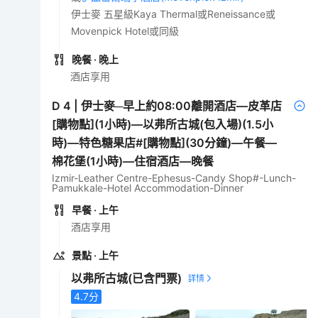
伊士麥 五星級Kaya Thermal或Reneissance或
Movenpick Hotel或同級
晚餐
· 晚上
酒店享用
D
4
|
伊士麥─早上約08:00離開酒店—皮革店
[購物點](1小時)—以弗所古城(包入場)(1.5小
時)—特色糖果店#[購物點](30分鐘)—午餐—
棉花堡(1小時)—住宿酒店—晚餐
Izmir-Leather Centre-Ephesus-Candy Shop#-Lunch-
Pamukkale-Hotel Accommodation-Dinner
早餐
· 上午
酒店享用
景點
· 上午
以弗所古城
(已含門票)
4.7
分