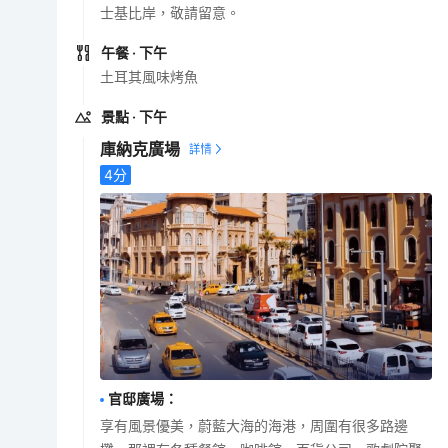
士基比岸，敬請留意。
午餐
· 下午
土耳其風味烤魚
景點
· 下午
庫納克廣場
4
分
官邸廣場
：
享有風景優美，蔚藍大海的海港，周圍有很多路邊