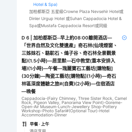
Hotel & Spa)
加柏都斯亞 五星級Crowne Plaza Nevsehir Hotel或
Dinler Urgup Hotel 或Suhan Cappadocia Hotel &
Spa或Mustafa Cappadocia Resort或同級
D
6
|
加柏都斯亞─早上約08:00離開酒店—
「世界自然及文化雙遺產」奇石林(仙境煙窗、
三姊妹石、駱駝石、鴿子谷、奇石林全景觀景
點)(1.5小時)—居里默—石中教堂(重本安排入
場)(1小時)—午餐—瑰麗寶石工藝坊[購物點]
(30分鐘)—陶瓷工藝坊[購物點](1小時)—奇石
林區深度體驗之旅#(自費)(2小時)—住宿酒店
—晚餐
Cappadocia-(Fairy Chimney, Three Sister Rock, Camel
Rock, Pigeon Valley, Panorama View Point)-Goreme-
Open-Air Museum-Lunch-Jewellery Shop-Pottery
Workshop-Photo Safari#(Optional Tour)-Hotel
Accommodation-Dinner
早餐
· 上午
酒店享用