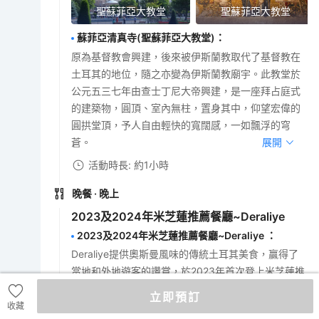
聖蘇菲亞大教堂
聖蘇菲亞大教堂
蘇菲亞清真寺(聖蘇菲亞大教堂)
：
原為基督教會興建，後來被伊斯蘭教取代了基督教在
土耳其的地位，隨之亦變為伊斯蘭教廟宇。此教堂於
公元五三七年由查士丁尼大帝興建，是一座拜占庭式
的建築物，圓頂、室內無柱，置身其中，仰望宏偉的
圓拱堂頂，予人自由輕快的寬闊感，一如飄浮的穹
蒼。
展開
活動時長: 約1小時
晚餐
· 晚上
2023及2024年米芝蓮推薦餐廳~Deraliye
2023及2024年米芝蓮推薦餐廳~Deraliye
：
Deraliye提供奧斯曼風味的傳統土耳其美食，贏得了
當地和外地遊客的讚賞，於2023年首次登上米芝蓮推
薦餐廳名單，本年繼續獲得成功，再次證明了其在美
立即預訂
食界的地位。
展開
收藏