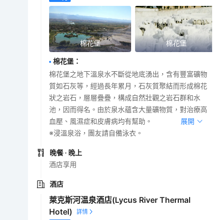
棉花堡
棉花堡
棉花堡
：
棉花堡之地下溫泉水不斷從地底湧出，含有豐富礦物
質如石灰等，經過長年累月，石灰質聚結而形成棉花
狀之岩石，層層疊疊，構成自然壯觀之岩石群和水
池，因而得名。由於泉水蘊含大量礦物質，對治療高
血壓、風濕症和皮膚病均有幫助。
展開
※浸溫泉浴，團友請自備泳衣。
晚餐
· 晚上
酒店享用
酒店
萊克斯河温泉酒店(Lycus River Thermal
Hotel)