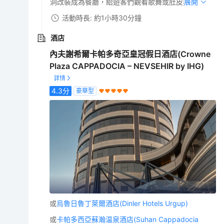
洞改裝成為餐廳，給遊客們觀看歌舞或肚皮舞。
展開
活動時長: 約1小時30分鐘
酒店
內夫謝希爾卡帕多奇亞皇冠假日酒店(Crowne
Plaza CAPPADOCIA – NEVSEHIR by IHG)
4.3
分
豪華型
或
烏魯日魯丁萊爾酒店(Dinler Hotels Urgup)
或
卡帕多西亞蘇瀚温泉酒店(Suhan Cappadocia