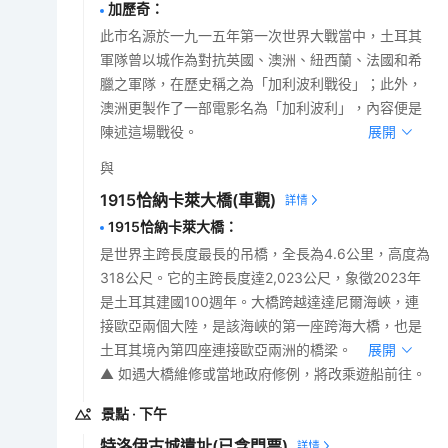
加歷奇
：
此市名源於一九一五年第一次世界大戰當中，土耳其
軍隊曾以城作為對抗英國、澳洲、紐西蘭、法國和希
臘之軍隊，在歷史稱之為「加利波利戰役」；此外，
澳洲更製作了一部電影名為「加利波利」，內容便是
陳述這場戰役。
展開
與
1915恰納卡萊大橋
(車觀)
1915恰納卡萊大橋
：
是世界主跨長度最長的吊橋，全長為4.6公里，高度為
318公尺。它的主跨長度達2,023公尺，象徵2023年
是土耳其建國100週年。大橋跨越達達尼爾海峽，連
接歐亞兩個大陸，是該海峽的第一座跨海大橋，也是
土耳其境內第四座連接歐亞兩洲的橋梁。
展開
▲ 如遇大橋維修或當地政府修例，將改乘遊船前往。
景點
· 下午
特洛伊古城遺址
(已含門票)