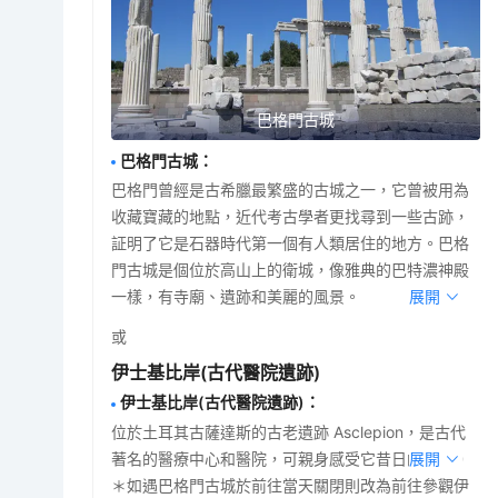
巴格門古城
巴格門古城
：
巴格門曾經是古希臘最繁盛的古城之一，它曾被用為
收藏寶藏的地點，近代考古學者更找尋到一些古跡，
証明了它是石器時代第一個有人類居住的地方。巴格
門古城是個位於高山上的衛城，像雅典的巴特濃神殿
一樣，有寺廟、遺跡和美麗的風景。
展開
或
伊士基比岸(古代醫院遺跡)
伊士基比岸(古代醫院遺跡)
：
位於土耳其古薩達斯的古老遺跡 Asclepion，是古代
著名的醫療中心和醫院，可親身感受它昔日的輝煌。
展開
＊如遇巴格門古城於前往當天關閉則改為前往參觀伊