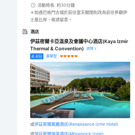
活動時長: 約30分鐘
＊如遇巴格門古城於前往當天關閉則改為前往參觀伊
士基比岸，敬請留意。
酒店
伊茲密爾卡亞温泉及會議中心酒店(Kaya Izmir
Thermal & Convention)
4.4
分
豪華型
或
伊茲密爾萬麗酒店(Renaissance Izmir Hotel)
或
伊茲密爾瑞享酒店(Mövenpick Izmir)