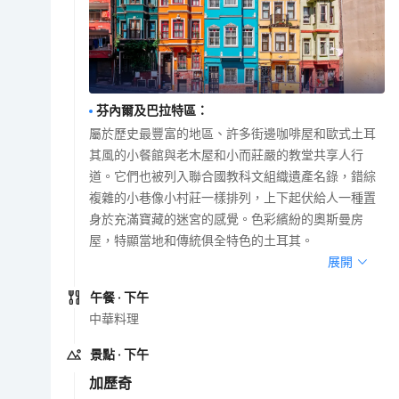
芬內爾及巴拉特區
：
屬於歷史最豐富的地區、許多街邊咖啡屋和歐式土耳
其風的小餐館與老木屋和小而莊嚴的教堂共享人行
道。它們也被列入聯合國教科文組織遺產名錄，錯綜
複雜的小巷像小村莊一樣排列，上下起伏給人一種置
身於充滿寶藏的迷宮的感覺。色彩繽紛的奧斯曼房
屋，特顯當地和傳統俱全特色的土耳其。
展開
午餐
· 下午
中華料理
景點
· 下午
加歷奇