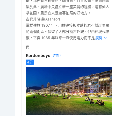
攤，那裡有各種餐館、咖啡館、百貨公司、歌劇院聚
集於此。廣場中央矗立著一座美麗的鐘樓，還有仙人
掌花園。風景宜人是遊客拍照的好地方。
古代升降機(Asansor)
電梯建於 1907 年，用於連接被陡峭的岩石懸崖隔開
的兩個街區。保留了大部分複古外觀，但由於現代修
復，它自 1985 年以來一直使用電力而不是蒸汽。
展開
與
Kordonboyu
4
分