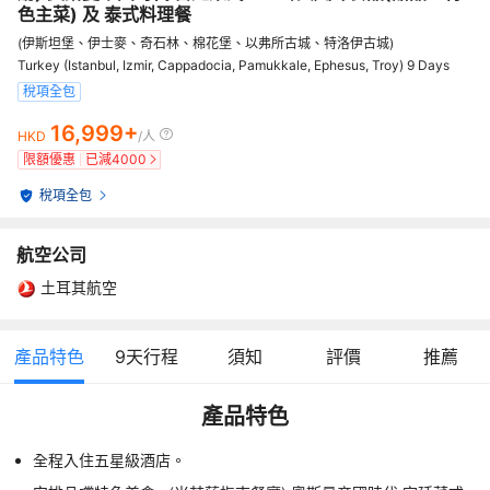
色主菜) 及 泰式料理餐
(伊斯坦堡、伊士麥、奇石林、棉花堡、以弗所古城、特洛伊古城)
Turkey (Istanbul, Izmir, Cappadocia, Pamukkale, Ephesus, Troy) 9 Days
稅項全包
16,999+
HKD
/人
限額優惠
已減
4000
稅項全包
航空公司
土耳其航空
產品特色
9
天行程
須知
評價
推薦
產品特色
全程入住五星級酒店。