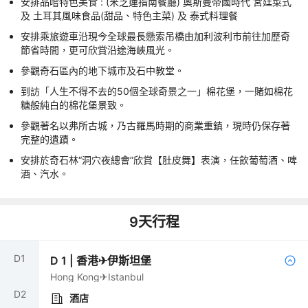
安排品嚐特色美食 : (米芝蓮指南餐廳) 奧斯曼帝國時代 宮廷菜式
及 土耳其風味食品(甜品、特色主菜) 及 泰式料理餐
安排乘旅遊車沿現今全球最長懸索吊橋由加利波利市前往加歷奇
節省時間，更可欣賞沿途海峽風光。
參觀奇石區內的地下城市及石中教堂。
到訪「人生不得不去的50個全球奇景之一」棉花堡，一賭如棉花
糖般純白的棉花堡景致。
參觀著名以弗所古城，乃古羅馬時期的商業重鎮，現時仍保存著
完整的遺蹟。
安排於奇石林“洞穴夜總會”欣賞【肚皮舞】表演，任飲葡萄酒、啤
酒、汽水。
9
天行程
D
1
D
1
|
香港✈伊斯坦堡
Hong Kong✈Istanbul
D
2
酒店