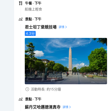
午餐
· 下午
航機上輕食
景點
· 下午
君士坦丁堡競技場
4.3
分
活動時長: 約15分鐘
景點
· 下午
蘇丹艾哈邁德清真寺