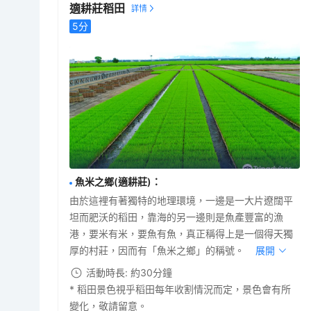
適耕莊稻田
5
分
魚米之鄉(適耕莊)
：
由於這裡有著獨特的地理環境，一邊是一大片遼闊平
坦而肥沃的稻田，靠海的另一邊則是魚產豐富的漁
港，要米有米，要魚有魚，真正稱得上是一個得天獨
厚的村莊，因而有「魚米之鄉」的稱號。
展開
活動時長: 約30分鐘
* 稻田景色視乎稻田每年收割情況而定，景色會有所
變化，敬請留意。