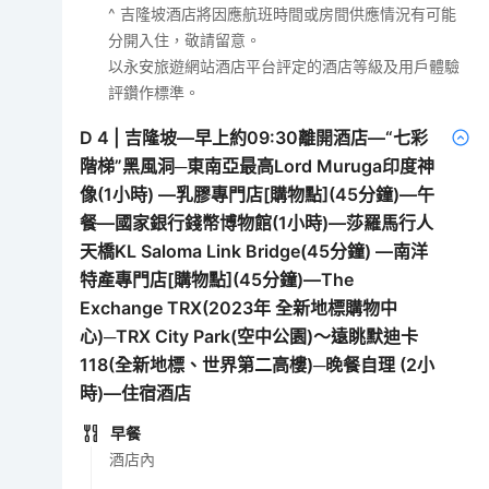
^ 吉隆坡酒店將因應航班時間或房間供應情況有可能
分開入住，敬請留意。
以永安旅遊網站酒店平台評定的酒店等級及用戶體驗
評鑽作標準。
D
4
|
吉隆坡—早上約09:30離開酒店—“七彩
階梯”黑風洞─東南亞最高Lord Muruga印度神
像(1小時) —乳膠專門店[購物點](45分鐘)—午
餐—國家銀行錢幣博物館(1小時)—莎羅馬行人
天橋KL Saloma Link Bridge(45分鐘) —南洋
特產專門店[購物點](45分鐘)—The
Exchange TRX(2023年 全新地標購物中
心)─TRX City Park(空中公園)～遠眺默迪卡
118(全新地標、世界第二高樓)─晚餐自理 (2小
時)—住宿酒店
早餐
酒店內