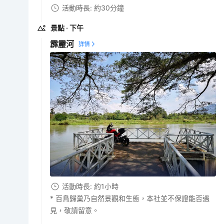
活動時長: 約30分鐘
景點
· 下午
霹靂河
活動時長: 約1小時
* 百鳥歸巢乃自然景觀和生態，本社並不保證能否遇
見，敬請留意。