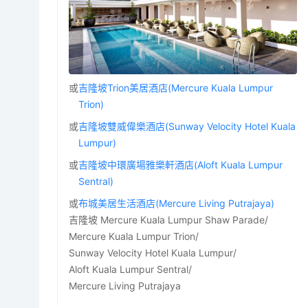
或
吉隆坡Trion美居酒店(Mercure Kuala Lumpur
Trion)
或
吉隆坡雙威偉樂酒店(Sunway Velocity Hotel Kuala
Lumpur)
或
吉隆坡中環廣場雅樂軒酒店(Aloft Kuala Lumpur
Sentral)
或
布城美居生活酒店(Mercure Living Putrajaya)
吉隆坡 Mercure Kuala Lumpur Shaw Parade/
Mercure Kuala Lumpur Trion/
Sunway Velocity Hotel Kuala Lumpur/
Aloft Kuala Lumpur Sentral/
Mercure Living Putrajaya