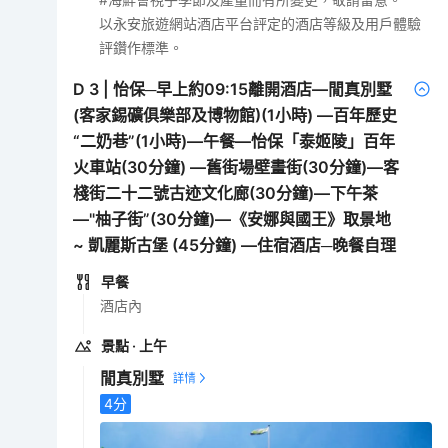
以永安旅遊網站酒店平台評定的酒店等級及用戶體驗
評鑽作標準。
D
3
|
怡保─早上約09:15離開酒店—閒真別墅
(客家錫礦俱樂部及博物館)(1小時) —百年歷史
“二奶巷”(1小時)—午餐—怡保「泰姬陵」百年
火車站(30分鐘) —舊街場壁畫街(30分鐘)—客
棧街二十二號古迹文化廊(30分鐘)—下午茶
—"柚子街”(30分鐘)—《安娜與國王》取景地
~ 凱麗斯古堡 (45分鐘) —住宿酒店─晚餐自理
早餐
酒店內
景點
· 上午
閒真別墅
4
分