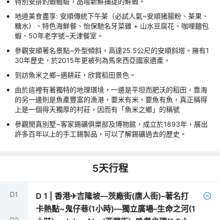
特別安排釣蝦體驗，品嚐新鮮捕捉的鮮蝦。
地道美食盡享: 安順傳統下午茶（必試人氣~安順猪腸粉、茶果、
糖水）、特色海鮮餐、怡保馳名牙菜雞 + 山水豆腐花、咖哩麵包
蝦、50年老字號~天津餐室。
參觀安順著名景點~外型傾斜，高達25.5公尺的安順斜塔。擁有1
30年歷史，於2015年更被列為馬來西亞國家遺產。
到訪魚米之鄉~適耕莊，欣賞稻田景色。
由於這裡有著獨特的地理環境，一邊是平坦而肥沃的稻田，靠海
的另一邊則是魚產豐富的漁港，要米有米，要魚有魚，真正稱得
上是一個得天獨厚的村莊，因而有「魚米之鄉」的稱號
參觀閒真別墅~客家錫礦俱樂部及博物館，成立於1893年，展出
許多百年以上的手工錫製品，可以了解錫礦過去的歷史。
5
天行程
D
1
D
1
|
香港✈吉隆坡—茨廠街(唐人街)–著名打
卡熱點~鬼仔巷(1小時)—獨立廣場–生命之河(1
D
2