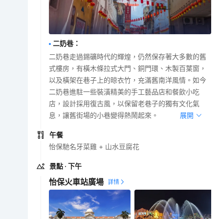
二奶巷
：
二奶巷走過錫礦時代的輝煌，仍然保存著大多數的舊
式樓房，有橫木條拉式大門、銅門環、木製百葉窗，
以及橫架在巷子上的晾衣竹，充滿舊南洋風情。如今
二奶巷進駐一些裝潢精美的手工藝品店和餐飲小吃
店，設計採用復古風，以保留老巷子的獨有文化氣
息，讓舊街場的小巷變得熱鬧起來。
展開
午餐
怡保馳名牙菜雞 + 山水豆腐花
景點
· 下午
怡保火車站廣場