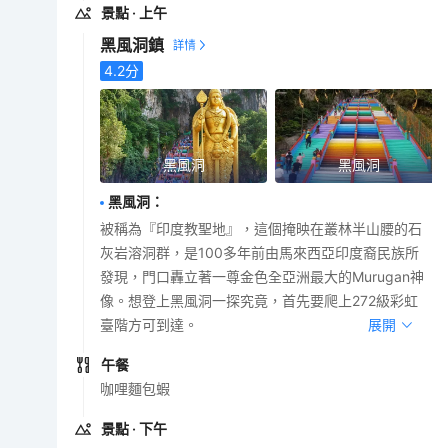
景點
· 上午
黑風洞鎮
4.2
分
黑風洞
黑風洞
黑風洞
：
被稱為『印度教聖地』，這個掩映在叢林半山腰的石
灰岩溶洞群，是100多年前由馬來西亞印度裔民族所
發現，門口轟立著一尊金色全亞洲最大的Murugan神
像。想登上黑風洞一探究竟，首先要爬上272級彩虹
臺階方可到達。
展開
午餐
咖哩麵包蝦
景點
· 下午