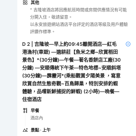
其他
^ 吉隆坡酒店將因應航班時間或房間供應情況有可能
分閞入住，敬請留意。
以永安旅遊網站酒店平台評定的酒店等級及用戶體驗
評鑽作標準。
D
2
|
吉隆坡—早上約09:45離開酒店—紅毛
港漁村(車遊) —適耕莊【魚米之鄉~欣賞稻田
景色】*(30分鐘)—午餐—著名香餅店工廠(30
分鐘) —安順傳統下午茶—特色地標~安順斜塔
(30分鐘)—霹靂河*(乘船觀賞夕陽美景 ，寫意
欣賞自然生態奇觀~百鳥歸巢，特別安排釣蝦
體驗，品嚐新鮮捕捉的鮮蝦) (2小時)—晚餐—
住宿酒店
早餐
酒店內
景點
· 上午