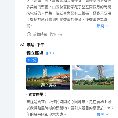
客（嫖鬼）等，故被戲稱為鬼仔巷。鬼仔巷內更有很
多美麗的壁畫，由五位藝術家花了整整兩個月的時間
來完成的。而每一幅壁畫旁都有二維碼，遊客只要用
手機掃描就可聽到相關壁畫的聲音，使壁畫更為真
實。
展開
活動時長: 約1小時
景點
· 下午
獨立廣場
4.7
分
獨立廣場
獨立廣場
：
曾經是馬來西亞殖民時間的心臟地帶，走在廣場上可
以欣賞殖民時期的建築物，最引人著目的是建於 1897
年的蘇丹阿都沙末大廈。
展開