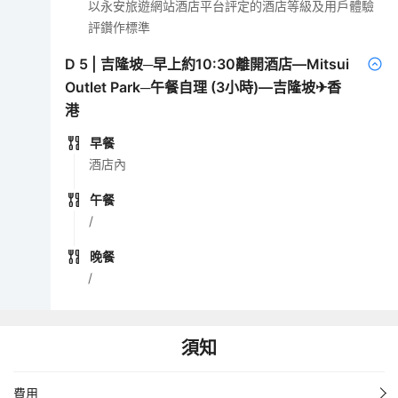
以永安旅遊網站酒店平台評定的酒店等級及用戶體驗
評鑽作標準
D
5
|
吉隆坡─早上約10:30離開酒店—Mitsui
Outlet Park─午餐自理 (3小時)—吉隆坡✈香
港
早餐
酒店內
午餐
/
晚餐
/
須知
費用