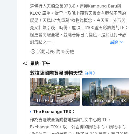
這條行人天橋全長370米，連接Kampung Baru與
KLCC 廣場。從早上及晚上觀看天橋會有截然不同的
感覺！天橋以"九重葛"植物為概念，白天看，外形閃
亮又壯觀；晚上時份，屋頂上4100盞五彩繽紛的LED
燈更會閃耀全場，並隨著節日而變色，是網紅打卡必
到景點之一！
展開
活動時長: 約45分鐘
景點
· 下午
敦拉薩國際貿易購物天堂
The Exchange TRX
The Exchange TRX
The Exchange TRX
：
作為吉隆坡全新購物地標與社交中心的 The
Exchange TRX，以「公園裡的購物中心，購物中心
裡的公園」為設計理念，除了以 220 萬平方英尺的超