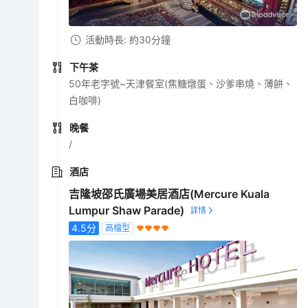
活動時長: 約30分鐘
下午茶
50年老字號~天津餐室(焦糖燉蛋、沙爹串燒、薄餅、
白咖啡)
晚餐
/
酒店
吉隆坡邵氏廣場美居酒店(Mercure Kuala
Lumpur Shaw Parade)
4.5
分
高檔型