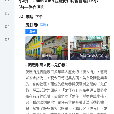
小時) —Jalan Alor(亞羅街)–晚餐自理(1.5小
時)—住宿酒店
D
3
景點
· 下午
鬼仔巷
D
4
4.5
分
D
5
鬼仔巷
茨廠街(唐人街)
茨廠街(唐人街)~鬼仔巷
：
茨廠街是吉隆坡百多年華人歷史的「唐人街」，舊時
以五金店為主，現今已轉成集古蹟、美食及購物樂趣
於一身的社區。而位於戲院巷與茨廠街之間的「鬼仔
巷」現正式對外開放，「鬼仔巷」的名字源自很多小
孩在巷弄裡嬉戲，長輩們以「鬼仔」呼喚這些小孩。
另一種說法則是當年鬼仔巷曾是各種非法活動的據
點，聚集了許多賭客（賭鬼）、鴉片客（煙鬼）、嫖