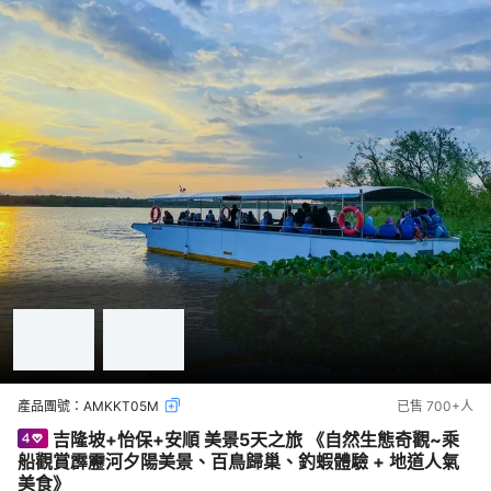
產品團號：
AMKKT05M
已售
700+
人
吉隆坡+怡保+安順 美景5天之旅 《自然生態奇觀~乘
船觀賞霹靂河夕陽美景、百鳥歸巢、釣蝦體驗 + 地道人氣
美食》