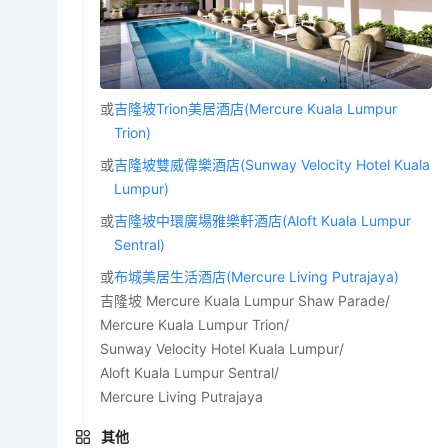
或
吉隆坡Trion美居酒店(Mercure Kuala Lumpur
Trion)
或
吉隆坡雙威偉樂酒店(Sunway Velocity Hotel Kuala
Lumpur)
或
吉隆坡中環廣場雅樂軒酒店(Aloft Kuala Lumpur
Sentral)
或
布城美居生活酒店(Mercure Living Putrajaya)
吉隆坡 Mercure Kuala Lumpur Shaw Parade/
Mercure Kuala Lumpur Trion/
Sunway Velocity Hotel Kuala Lumpur/
Aloft Kuala Lumpur Sentral/
Mercure Living Putrajaya
其他