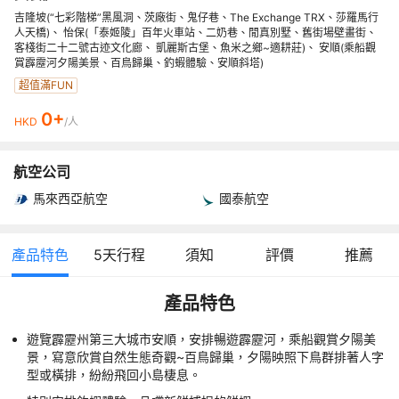
吉隆坡(“七彩階梯”黑風洞、茨廠街、鬼仔巷、The Exchange TRX、莎羅馬行
人天橋)、 怡保(「泰姬陵」百年火車站、二奶巷、閒真別墅、舊街場壁畫街、
客棧街二十二號古迹文化廊、 凱麗斯古堡、魚米之鄉~適耕莊)、 安順(乘船觀
賞霹靂河夕陽美景、百鳥歸巢、釣蝦體驗、安順斜塔)
超值滿FUN
0+
HKD
/人
航空公司
馬來西亞航空
國泰航空
產品特色
5
天行程
須知
評價
推薦
產品特色
遊覽霹靂州第三大城市安順，安排暢遊霹靂河，乘船觀賞夕陽美
景，寫意欣賞自然生態奇觀~百鳥歸巢，夕陽映照下鳥群排著人字
型或橫排，紛紛飛回小島棲息。