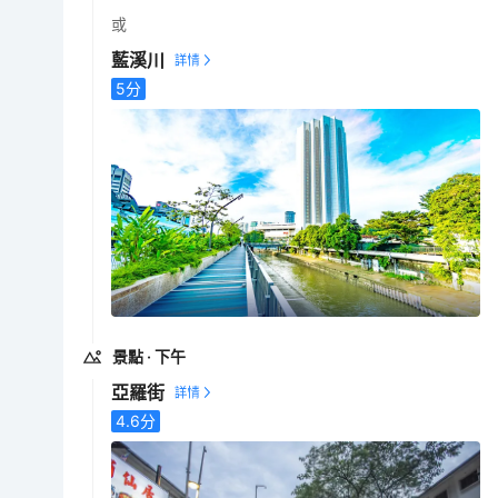
或
藍溪川
5
分
景點
· 下午
亞羅街
4.6
分