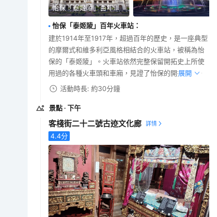
怡保「泰姬陵」百年火車站
怡保「泰姬陵」百年火車站
：
建於1914年至1917年，超過百年的歷史，是一座典型
的摩爾式和維多利亞風格相結合的火車站，被稱為怡
保的「泰姬陵」。火車站依然完整保留開拓史上所使
用過的各種火車頭和車廂，見證了怡保的開拓歷史。
展開
活動時長: 約30分鐘
景點
· 下午
客棧街二十二號古迹文化廊
4.4
分