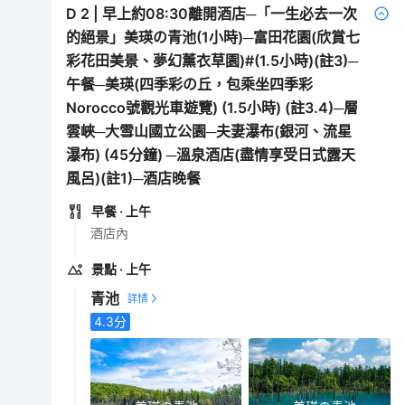
D
2
|
早上約08:30離開酒店─「一生必去一次
的絕景」美瑛の青池(1小時)─富田花園(欣賞七
彩花田美景、夢幻薰衣草園)#(1.5小時)(註3)─
午餐─美瑛(四季彩の丘，包乘坐四季彩
Norocco號觀光車遊覽) (1.5小時) (註3.4)─層
雲峽─大雪山國立公園─夫妻瀑布(銀河、流星
瀑布) (45分鐘) ─溫泉酒店(盡情享受日式露天
風呂)(註1)─酒店晚餐
早餐
· 上午
酒店內
景點
· 上午
青池
4.3
分