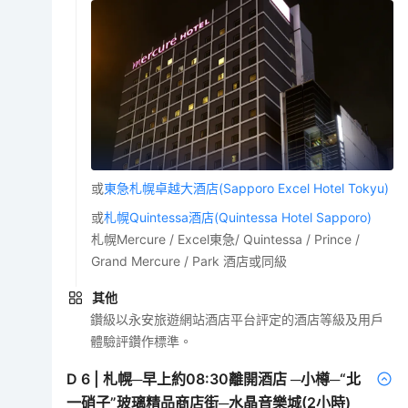
或
東急札幌卓越大酒店(Sapporo Excel Hotel Tokyu)
或
札幌Quintessa酒店(Quintessa Hotel Sapporo)
札幌Mercure / Excel東急/ Quintessa / Prince /
Grand Mercure / Park 酒店或同級
其他
鑽級以永安旅遊網站酒店平台評定的酒店等級及用戶
體驗評鑽作標準。
D
6
|
札幌─早上約08:30離開酒店 ─小樽─“北
一硝子”玻璃精品商店街─水晶音樂城(2小時)