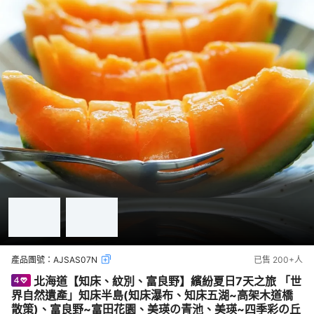
產品團號：
AJSAS07N
已售
200+
人
北海道【知床、紋別、富良野】繽紛夏日7天之旅 「世
界自然遺產」知床半島(知床瀑布、知床五湖~高架木道橋
散策)、富良野~富田花園、美瑛の青池、美瑛~四季彩の丘