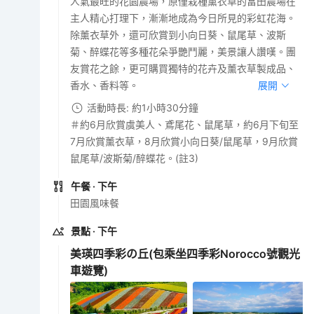
人氣最旺的花園農場，原僅栽種薰衣草的富田農場在
主人精心打理下，漸漸地成為今日所見的彩虹花海。
除薰衣草外，還可欣賞到小向日葵、鼠尾草、波斯
菊、醉蝶花等多種花朵爭艷鬥麗，美景讓人讚嘆。團
友賞花之餘，更可購買獨特的花卉及薰衣草製成品、
香水、香料等。
展開
活動時長: 約1小時30分鐘
＃約6月欣賞虞美人、鳶尾花、鼠尾草，約6月下旬至
7月欣賞薰衣草，8月欣賞小向日葵/鼠尾草，9月欣賞
鼠尾草/波斯菊/醉蝶花。(註3)
午餐
· 下午
田園風味餐
景點
· 下午
美瑛四季彩の丘(包乘坐四季彩Norocco號觀光
車遊覽)