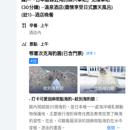
(30分鐘) ─溫泉酒店(盡情享受日式露天風呂)
(註1)─酒店晚餐
早餐
· 上午
酒店內
景點
· 上午
鄂霍次克海豹園
(已含門票)
4
分
紋別海豹館
紋別海豹館
打卡可愛胡麻斑點海豹~紋別海豹館
：
館內現超過20頭海豹，是日本唯一一處海洋哺乳類動
物保護地，主要進行海豹保育任務及教育民眾了解海
豹習性。在此，可觀看圓滾滾的胡麻斑點海豹在水中
穿梭、游泳的畫面。
展開