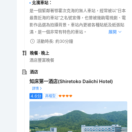
北濱車站
：
是一個緊鄰著鄂霍次克海的無人車站，經常被以“日本
最靠近海的車站”之名號宣傳，也曾被幾齣電視劇、電
影作品選為拍攝背景。車站內更被各種貼紙及紙張貼
滿，是一個非常有特色的車站。
展開
活動時長: 約30分鐘
晚餐
· 晚上
酒店豐富晚餐
酒店
知床第一酒店(Shiretoko Daiichi Hotel)
4.6
分
高檔型