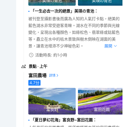
美瑛の青池
美瑛の青池
「一生必去一次的絕景」美瑛の青池
：
被刊登至攝影書後而廣為人知的人氣打卡點，絕美的
藍色湖水非常受遊客青睞。湖水在不同的季節與光線
變化，呈現出各種顏色，如綠松色、翡翠綠或鈷藍色
等。矗立在水中的枯木景致與樹木倒映在湖面的美
景，讓青池增添不少神秘色彩。
展開
活動時長: 約1小時
景點
· 上午
富田農場
4.7
分
富良野
富田花園
「夏日夢幻花海」富良野~富田花園
：