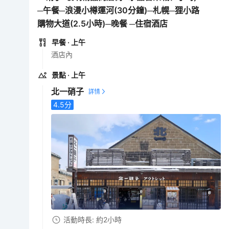
─午餐─浪漫小樽運河(30分鐘)─札幌─狸小路
購物大道(2.5小時)─晚餐 ─住宿酒店
早餐
· 上午
酒店內
景點
· 上午
北一硝子
4.5
分
活動時長: 約2小時