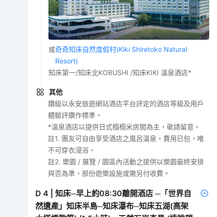
或
奇奇知床自然度假村(Kiki Shiretoko Natural
Resort)
知床第一/知床北KOBUSHI /知床KIKI 溫泉酒店*
其他
鑽級以永安旅遊網站酒店平台評定的酒店等級及用戶
體驗評鑽作標準。
*溫泉酒店以提供日式榻榻米房間為主，敬請留意。
註1. 團友可自由享受酒店之風呂溫泉，費用已包，唯
不可穿衣浸浴。
註2. 樂園 / 展覽 / 園區內活動之提供以樂園最終安排
與否為準，部份遊樂設施或需另付收費。
D
4
|
知床─早上約08:30離開酒店 ─「世界自
然遺產」知床半島─知床瀑布─知床五湖(高架