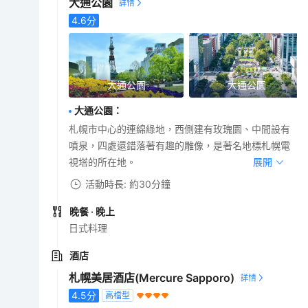
大通公園
4.6
分
大通公園
大通公園
大通公園
：
札幌市中心的連綿綠地，西側建有玫瑰園、中間設有
噴泉，四處還錯落著有趣的雕像，是著名地標札幌電
視塔的所在地。
展開
活動時長: 約30分鐘
晚餐
· 晚上
日式料理
酒店
札幌美居酒店(Mercure Sapporo)
4.5
分
高檔型