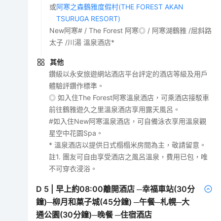
或
阿寒之森鶴雅度假村(THE FOREST AKAN
TSURUGA RESORT)
New阿寒# / The Forest 阿寒◎ / 阿寒湖鶴雅 /屈斜路
太子 /川湯 溫泉酒店*
其他
鑽級以永安旅遊網站酒店平台評定的酒店等級及用戶
體驗評鑽作標準。
◎ 如入住The Forest阿寒溫泉酒店，可乘酒店接駁車
前往鶴雅遊久之里溫泉酒店享用露天風呂。
#如入住New阿寒溫泉酒店，可自備泳衣享用溫泉觀
星空中花園Spa。
* 溫泉酒店以提供日式榻榻米房間為主，敬請留意。
註1. 團友可自由享受酒店之風呂溫泉，費用已包，唯
不可穿衣浸浴。
D
5
|
早上約08:00離開酒店 ─幸福車站(30分
鐘)─柳月和菓子城(45分鐘) ─午餐─札幌─大
通公園(30分鐘)─晚餐 ─住宿酒店