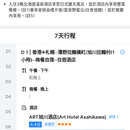
入住3晚北海道溫泉酒店享受日式露天風呂，並於酒店內享用豐富
晚餐。(註1)重本安排品嚐夕張/富良野蜜瓜(任食放題)，並於餐廳
內享用。(註5)
7
天行程
D
1
D
1
|
香港✈札幌─薄野拉麵橫町/旭川拉麵村(1
小時)─晚餐自理─住宿酒店
D
2
午餐
· 下午
航機上
D
3
晚餐
· 晚上
/
D
4
酒店
D
5
ART旭川酒店(Art Hotel Asahikawa)
4.4
分
高檔型
D
6