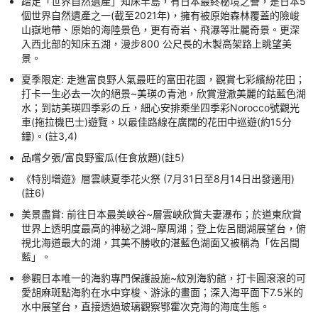
踏足「世界自然遺產」知床半島，有日本最終秘境之譽，是日本5
個世界自然遺產之一(截至2021年)，擁有被原始森林覆蓋的險峻
山嶽地帶、原始的海陸景色，更有奇岩、飛瀑等壯麗奇景。更深
入西北部的知床五湖，漫步800 公尺長的木製高架路上眺望美
景。
夏季限定: 走進富良野人氣最旺的富田花園，觀賞七彩繽紛花田；
打卡一生必去一次的絕景~美瑛の青池，欣賞澄澈美麗的鈷藍色湖
水；到訪美瑛四季彩の丘，細心安排乘坐四季彩Norocco號觀光
車(拖拉機巴士)遊覽，以最佳路線在廣闊的花田中巡遊(約15分
鐘)。(註3,4)
品嚐夕張/富良野蜜瓜(任食放題)(註5)
《特別增遊》層雲峽夏季花火祭 (7月31日至8月14日出發適用)
(註6)
美景盡賞: 前往日本最美峽谷~層雲峽欣賞夫妻瀑布；於道東欣賞
世界上透明度最高的神秘之湖~摩周湖；登上佐呂間湖展望台，俯
視北海道最大的湖，其美不勝收的湛藍色湖面又被稱為「佐呂間
藍」。
參觀日本唯一的海豹專門保護設施~紋別海豹館，打卡圓滾滾的可
愛胡麻斑點海豹在水中穿梭、游泳的畫面；深入海平面下7.5米的
水中展望台，直接透過玻璃觀察鄂霍次克海的海底生態。