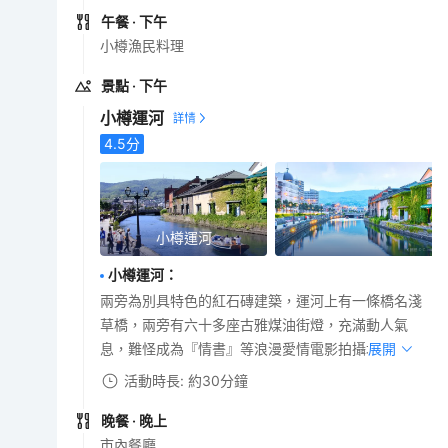
午餐
· 下午
小樽漁民料理
景點
· 下午
小樽運河
4.5
分
小樽運河
小樽運河
：
兩旁為別具特色的紅石磚建築，運河上有一條橋名淺
草橋，兩旁有六十多座古雅煤油街燈，充滿動人氣
息，難怪成為『情書』等浪漫愛情電影拍攝地。
展開
活動時長: 約30分鐘
晚餐
· 晚上
市內餐廳