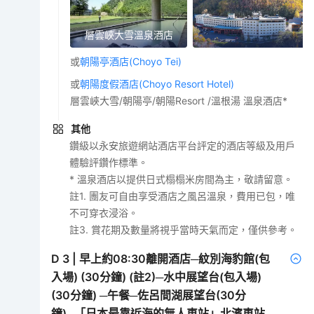
層雲峽大雪溫泉酒店
或
朝陽亭酒店(Choyo Tei)
或
朝陽度假酒店(Choyo Resort Hotel)
層雲峽大雪/朝陽亭/朝陽Resort /溫根湯 溫泉酒店*
其他
鑽級以永安旅遊網站酒店平台評定的酒店等級及用戶
體驗評鑽作標準。
* 溫泉酒店以提供日式榻榻米房間為主，敬請留意。
註1. 團友可自由享受酒店之風呂溫泉，費用已包，唯
不可穿衣浸浴。
註3. 賞花期及數量將視乎當時天氣而定，僅供參考。
D
3
|
早上約08:30離開酒店─紋別海豹館(包
入場) (30分鐘) (註2)─水中展望台(包入場)
(30分鐘) ─午餐─佐呂間湖展望台(30分
鐘)─「日本最靠近海的無人車站」北濱車站