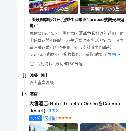
美瑛四季彩の丘
美瑛四季彩の丘
美瑛四季彩の丘(包乘坐四季彩Norocco號觀光車遊
覽)
：
面積達15公頃，非常廣闊。夏季色彩鮮艷的花田，數
十種草花競相開放，為美瑛增添不少活力氣息，可盡
享清雅花香和無限美景。細心安排乘坐四季彩
Norocco號觀光車(拖拉機巴士)遊覽(約15分鐘)。
展開
活動時長: 約1小時30分鐘
晚餐
· 晚上
酒店豐富晚餐
酒店
大雪酒店(Hotel Taisetsu Onsen＆Canyon
Resort)
4.4
分
高檔型