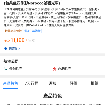
(包乘坐四季彩Norocco號觀光車)
「世界自然遺產」知床半島(知床瀑布、知床五湖~高架木道橋散策)、富良野~
富田花園、美瑛の青池、美瑛~四季彩の丘(包乘坐四季彩Norocco號觀光車)、
層雲峽(大雪山國立公園、夫妻瀑布)、紋別海豹館、水中展望台、佐呂間湖展望
台、北濱車站、摩周湖、幸福車站、柳月和菓子城、浪漫小樽運河、札幌、大
通公園、北廣島三井Outlet Park、3晚露天風呂溫泉酒店
地震安心保障
賞花
無購物
11,199+
HKD
/人
無購物
航空公司
國泰航空
香港航空
產品特色
7
天行程
須知
評價
推薦
產品特色