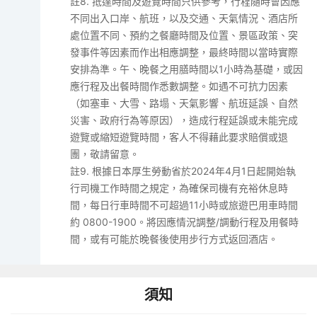
註8. 抵達時間及遊覽時間只供參考，行程隨時會因應
不同出入口岸、航班，以及交通、天氣情況、酒店所
處位置不同、預約之餐廳時間及位置、景區政策、突
發事件等因素而作出相應調整，最終時間以當時實際
安排為準。午、晚餐之用膳時間以1小時為基礎，或因
應行程及出餐時間作悉數調整。如遇不可抗力因素
（如塞車、大雪、路塌、天氣影響、航班延誤、自然
災害、政府行為等原因），造成行程延誤或未能完成
遊覽或縮短遊覽時間，客人不得藉此要求賠償或退
團，敬請留意。
註9. 根據日本厚生勞動省於2024年4月1日起開始執
行司機工作時間之規定，為確保司機有充裕休息時
間，每日行車時間不可超過11小時或旅遊巴用車時間
約 0800-1900。將因應情況調整/調動行程及用餐時
間，或有可能於晚餐後使用步行方式返回酒店。
須知