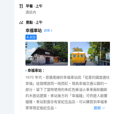
早餐
· 上午
酒店內
景點
· 上午
幸福車站
4.8
分
幸福車站
：
1970 年代，原廣尾線的幸福車站因「從愛的國度通往
幸福」這個標語而一炮而紅。現為幸福交通公園的一
部分，留下了當時使用的朱紅色柴油火車車廂和翻新
的木造站建築，車站後方的「幸福鐘」可供遊人敲響
鐘聲。車站對面亦有家紀念品店，可以購買到幸福車
票等限定版紀念品。
展開