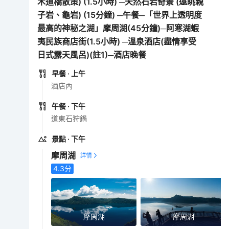
木道橋散策) (1.5小時) ─天然石岩奇景 (遠眺親
子岩、龜岩) (15分鐘) ─午餐─「世界上透明度
最高的神秘之湖」摩周湖(45分鐘)─阿寒湖蝦
夷民族商店街(1.5小時) ─溫泉酒店(盡情享受
日式露天風呂)(註1)─酒店晚餐
早餐
· 上午
酒店內
午餐
· 下午
道東石狩鍋
景點
· 下午
摩周湖
4.3
分
摩周湖
摩周湖