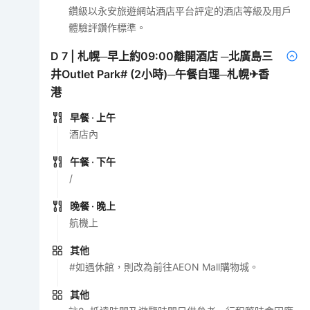
鑽級以永安旅遊網站酒店平台評定的酒店等級及用戶
體驗評鑽作標準。
D
7
|
札幌─早上約09:00離開酒店 ─北廣島三
井Outlet Park# (2小時)─午餐自理─札幌✈香
港
早餐
· 上午
酒店內
午餐
· 下午
/
晚餐
· 晚上
航機上
其他
#如遇休館，則改為前往AEON Mall購物城。
其他