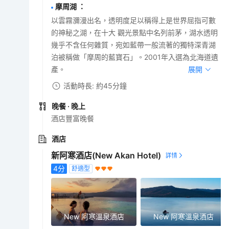
摩周湖
：
以雲霧瀰漫出名，透明度足以稱得上是世界屈指可數
的神秘之湖，在十大 觀光景點中名列前茅，湖水透明
幾乎不含任何雜質，宛如藍帶一般流著的獨特深青湖
泊被稱做「摩周的藍寶石」。2001年入選為北海道遺
產。
展開
活動時長: 約45分鐘
晚餐
· 晚上
酒店豐富晚餐
酒店
新阿寒酒店(New Akan Hotel)
4
分
舒適型
New 阿寒溫泉酒店
New 阿寒溫泉酒店