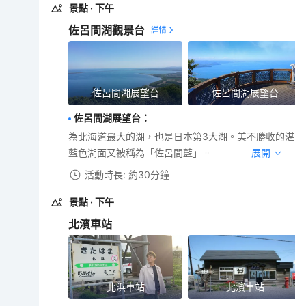
景點
· 下午
佐呂間湖觀景台
佐呂間湖展望台
佐呂間湖展望台
佐呂間湖展望台
：
為北海道最大的湖，也是日本第3大湖。美不勝收的湛
藍色湖面又被稱為「佐呂間藍」。
展開
活動時長: 約30分鐘
景點
· 下午
北濱車站
北浜車站
北濱車站