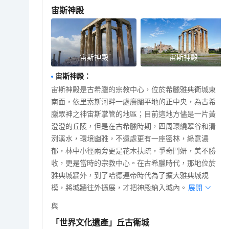
宙斯神殿
宙斯神殿
宙斯神殿
宙斯神殿
：
宙斯神殿是古希臘的宗教中心，位於希臘雅典衛城東
南面，依里索斯河畔一處廣闊平地的正中央，為古希
臘眾神之神宙斯掌管的地區；目前這地方儘是一片黃
澄澄的丘陵，但是在古希臘時期，四周環繞翠谷和清
洌溪水，環境幽雅，不遠處更有一座密林，綠意濃
郁，林中小徑兩旁更是花木扶疏，爭奇鬥妍，美不勝
收，更是當時的宗教中心。在古希臘時代，那地位於
雅典城牆外，到了哈德連帝時代為了擴大雅典城規
模，將城牆往外擴展，才把神殿納入城內。
展開
與
「世界文化遺產」丘古衛城