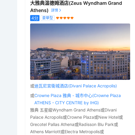
大雅典温德姆酒店(Zeus Wyndham Grand
Athens)
4
分
豪華型
或
迪瓦尼宮衞城酒店(Divani Palace Acropolis)
或
Crowne Plaza 雅典 - 城市中心(Crowne Plaza
ATHENS - CITY CENTRE by IHG)
雅典 五星級Wyndham Grand Athens或Divani
Palace Acropolis或Crowne Plaza或New Hotel或
Grecotel Pallas Athena或Radisson Blu Park或
Athens Marriott或Electra Metropolis或