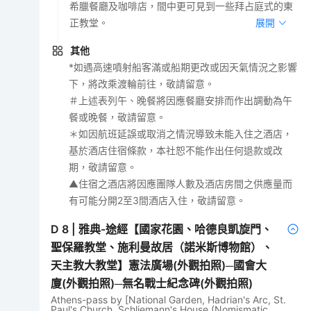
希臘餐廳及咖啡店，間中更可見到一些拜占庭式的東
正教堂。
展開
其他
*如遇高速噴射船客滿或船期更改或因天氣情況之影響
下，將改乘渡輪前往，敬請留意。
＃上述表列午、晚餐將因應餐廳安排而作出調動為午
餐或晚餐，敬請留意。
＊如因航班延誤或取消之情況導致未能入住之酒店，
基於酒店住宿條款，本社恕不能作出任何退款或改
期，敬請留意。
▲住宿之酒店將因應團隊人數及酒店房間之供應量而
有可能分開2至3間酒店入住，敬請留意。
D
8
|
雅典-途經【國家花園、哈德良凱旋門、
聖保羅教堂、施利曼故居（諾米斯博物館）、
天主教大教堂】憲法廣場(外觀拍照)─國會大
廈(外觀拍照)─無名戰士紀念碑(外觀拍照)
Athens-pass by [National Garden, Hadrian's Arc, St.
Paul's Church, Schliemann's House (Nomismatic