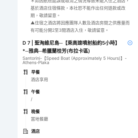
＊如因航班延誤或取消之情況導致未能入住之酒店，
基於酒店住宿條款，本社恕不能作出任何退款或改
期，敬請留意。
▲住宿之酒店將因應團隊人數及酒店房間之供應量而
有可能分開2至3間酒店入住，敬請留意。
D
7
|
聖淘維尼島─【乘高速噴射船約5小時】
*─雅典─希臘蘭桂芳(布拉卡區)
Santorini-【Speed Boat (Approximately 5 Hours)】-
Athens-Plaka
早餐
酒店享用
午餐
/
晚餐
當地餐廳
酒店