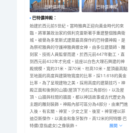
巴特儂神殿
巴特儂神殿
巴特儂神殿
：
始建於西元前5世紀。當時雅典正迎向黃金時代的來
臨，將軍兼政治家的佩利克雷斯著手重建整個雅典衛
城。被譽為多里斯式建築最高傑作的巴特儂神殿，是
為祭祀雅典的守護神雅典娜女神，由多位建築師、雕
刻家、技術人員監督而建，於西元前447年動工，直
到西元前432年才完成。這座以白色大理石興建的神
殿規模，寬約31米、深70米、柱高10米。屋頂最高點
至地面的高度與建築物寬度的比率，採1:1.618的黃金
比率，為了呈現建物之美，採用高度的建築技巧。神
殿正面和後側的山牆(屋頂下方的三角部份)，以及屋
頂、山牆與柱間的牆面，都以神話故事或古代歷史為
主題的雕刻裝飾。神殿內部可區分為4部分，由東門進
入後，有玄關、神室、少女之室、後室。神室裡以菲
迪亞斯傑作，以黃金和象牙製作，高12米的阿特娜‧巴
特儂(意指處女)之像裝飾。
展開