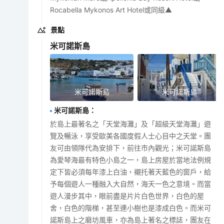
Rocabella Mykonos Art Hotel或同級▲
景點
米可諾斯島
米可諾斯島
米可諾斯島
米可諾斯島
：
於島上最著名之「天堂海灘」及「超級天堂海灘」遊
覽及暢泳，享受歐美各國度假人士心目中之天堂。團
友可由領隊代為安排下，前往市內觀光；米可諾斯島
為愛琴海最有特色小島之一，島上房屋於當地法例規
定下皆必須每年漆上白油，襯托著天藍色的窗戶，給
予每個遊人一種融入大自然，海天一色之意境。而當
遊人漫步其中，眼前盡是片片白色世界，白色的屋
舍，白色的階梯，甚至連小樹也是漆成白色。而米可
諾斯島上之磨坊風車，亦為島上著名之標誌，團友在