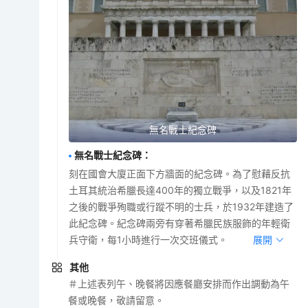
無名戰士紀念碑
無名戰士紀念碑
：
刻在國會大廈正面下方牆面的紀念碑。為了慰藉反抗
土耳其統治希臘長達400年的獨立戰爭，以及1821年
之後的戰爭殉職或行蹤不明的士兵，於1932年建造了
此紀念碑。紀念碑兩旁有穿著希臘民族服飾的年輕衛
兵守衛，每1小時進行一次交班儀式。
展開
其他
＃上述表列午、晚餐將因應餐廳安排而作出調動為午
餐或晚餐，敬請留意。