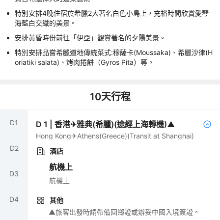
特別安排4晚住宿於希臘2大著名白色小島上，充裕時間欣賞愛琴
海藍白交織的美景。
安排黃昏時份前往「伊亞」觀賞著名的夕陽美景。
特別安排品嘗希臘道地傳統菜式:穆薩卡(Moussaka)、希臘沙律(H
oriatiki salata)、烤肉捲餅（Gyros Pita）等。
10
天行程
D
1
D
1
|
香港✈雅典(希臘)(途經上海轉機)▲
Hong Kong✈Athens(Greece)(Transit at Shanghai)
D
2
酒店
航機上
D
3
航機上
D
4
其他
▲旅客出發時請帶備回鄉證或辦妥中國入境簽證。