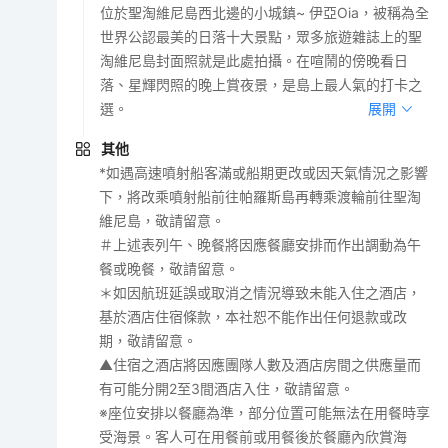
位於聖淘維尼島西北邊的小城鎮~ 伊亞Oia，被稱為全
世界公認最美的日落十大景點，眾多旅遊雜誌上的聖
淘維尼島封面照就是此處拍攝。在喧鬧的傍晚看日
落、星輝閃照的晚上賞夜景，是島上最人氣的打卡之
選。
展開
其他
*如遇高速噴射船客滿或船期更改或因天氣情況之影響
下，將改乘噴射船前往帕羅斯島再轉乘渡輪前往聖淘
維尼島，敬請留意。
＃上述表列午、晚餐將因應餐廳安排而作出調動為午
餐或晚餐，敬請留意。
＊如因航班延誤或取消之情況導致未能入住之酒店，
基於酒店住宿條款，本社恕不能作出任何退款或改
期，敬請留意。
▲住宿之酒店將因應團隊人數及酒店房間之供應量而
有可能分開2至3間酒店入住，敬請留意。
※座位安排以餐廳為準，部分位置可能無法在用餐時享
受海景。客人可在用餐前或用餐後於餐廳內欣賞海