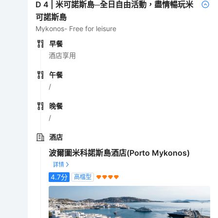
D
4
|
米可諾斯島─全日自由活動，盡情暢玩米
可諾斯島
Mykonos- Free for leisure
早餐
酒店享用
午餐
/
晚餐
/
酒店
波爾圖米科諾斯島酒店(Porto Mykonos)
4.7
分
高檔型