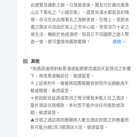
此遊覽及攝影之餘。日落黃昏後，團友可於磨坊風車
山丘下著名之「小威尼斯」，感受充滿水都氣息的情
懷，亦可在此品嚐著名之海鮮美食。在晚上，意猷未
盡之團友可自由於島上之市中心區，享受活力十足之
夜生活，暢飲於地道酒吧，與其它不同國際之遊人聚
首一堂，更可盡情地載歌載舞！
展開
其他
*如遇高速噴射船客滿或船期更改或因天氣情況之影響
下，將改乘渡輪前往，敬請留意。
＃上述表列午、晚餐將因應餐廳安排而作出調動為午
餐或晚餐，敬請留意。
＊如因航班延誤或取消之情況導致未能入住之酒店，
基於酒店住宿條款，本社恕不能作出任何退款或改
期，敬請留意。
▲住宿之酒店將因應團隊人數及酒店房間之供應量而
有可能分開2至3間酒店入住，敬請留意。