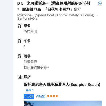
D
5
|
米可諾斯島─【乘高速噴射船約3小時】
*─聖淘維尼島─「日落打卡勝地」伊亞
Mykonos-【Speed Boat (Approximately 3 Hours)】-
Santorini-Oia
早餐
酒店享用
午餐
/
晚餐
海景餐廳
特色海鮮拼盤餐※
酒店
聖托裏尼島天蠍座海灘酒店(Scorpios Beach)
4.5
分
高檔型