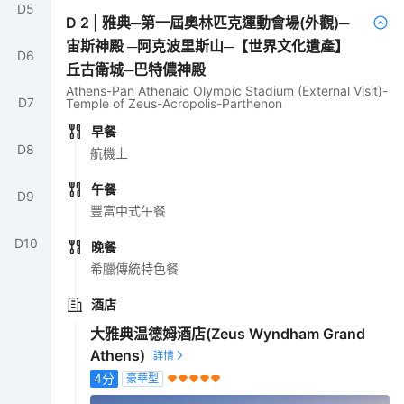
D
5
D
2
|
雅典─第一屆奧林匹克運動會場(外觀)─
宙斯神殿 ─阿克波里斯山─【世界文化遺產】
D
6
丘古衛城─巴特儂神殿
Athens-Pan Athenaic Olympic Stadium (External Visit)-
D
7
Temple of Zeus-Acropolis-Parthenon
早餐
D
8
航機上
午餐
D
9
豐富中式午餐
D
10
晚餐
希臘傳統特色餐
酒店
大雅典温德姆酒店(Zeus Wyndham Grand
Athens)
4
分
豪華型