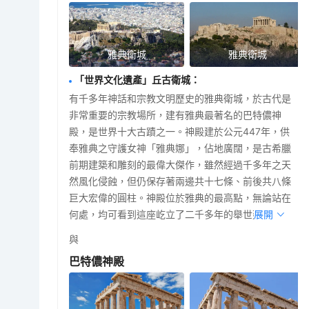
雅典衛城
雅典衛城
「世界文化遺產」丘古衛城
：
有千多年神話和宗教文明歷史的雅典衛城，於古代是
非常重要的宗教場所，建有雅典最著名的巴特儂神
殿，是世界十大古蹟之一。神殿建於公元447年，供
奉雅典之守護女神「雅典娜」，佔地廣闊，是古希臘
前期建築和雕刻的最偉大傑作，雖然經過千多年之天
然風化侵蝕，但仍保存著兩邊共十七條、前後共八條
巨大宏偉的圓柱。神殿位於雅典的最高點，無論站在
何處，均可看到這座屹立了二千多年的舉世建築。
展開
與
巴特儂神殿