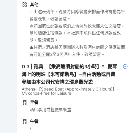
其他
＃上述表列午、晚餐將因應餐廳安排而作出調動為午
餐或晚餐，敬請留意。
＊如因航班延誤或取消之情況導致未能入住之酒店，
基於酒店住宿條款，本社恕不能作出任何退款或改
期，敬請留意。
▲住宿之酒店將因應團隊人數及酒店房間之供應量而
有可能分開2至3間酒店入住，敬請留意。
D
3
|
雅典─【乘高速噴射船約3小時】*─愛琴
海上的明珠【米可諾斯島】─自由活動或自費
參加由本公司代安排之環島觀光遊
Athens-【Speed Boat (Approximately 3 Hours)】-
Mykonos-Free for Leisure
早餐
酒店享用或輕便早餐盒
午餐
/