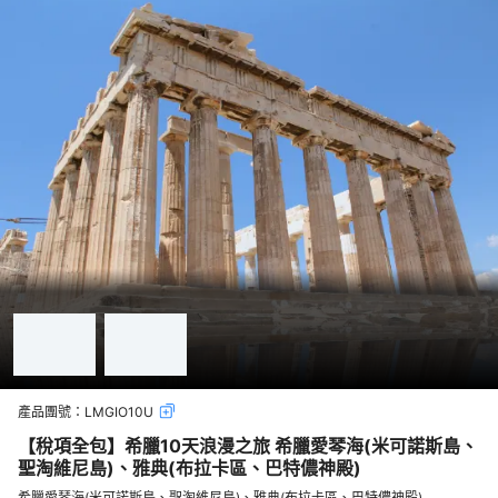
產品團號：
LMGIO10U
【稅項全包】希臘10天浪漫之旅 希臘愛琴海(米可諾斯島、
聖淘維尼島)、雅典(布拉卡區、巴特儂神殿)
希臘愛琴海(米可諾斯島、聖淘維尼島)、雅典(布拉卡區、巴特儂神殿)