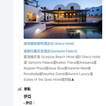
或
埃爾格雷柯酒店(El Greco Hotel)
或
聖托裏尼宮酒店(Santorini Palace)
聖淘維尼島 Scorpios Beach Hotel 或El Greco Hotel
或 Santorini Palace或Kallisti Thera或Aressana或
Aegean Plaza或Aqua Blue或Imperial Med或
Rocabella或Nautilus Dome或Aurora Luxury或
Suites of the Gods Hotel或同級▲
景點
伊亞
伊亞
：