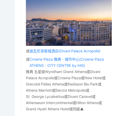
或
迪瓦尼宮衞城酒店(Divani Palace Acropolis)
或
Crowne Plaza 雅典 - 城市中心(Crowne Plaza
ATHENS - CITY CENTRE by IHG)
雅典 五星級Wyndham Grand Athens或Divani
Palace Acropolis或Crowne Plaza或New Hotel或
Grecotel Pallas Athena或Radisson Blu Park或
Athens Marriott或Electra Metropolis或
St. George Lycabettus或Divani Caravel或
Athenaeum Intercontinental或Hilton Athens或
Grand Hyatt Athens Hotel或同級▲