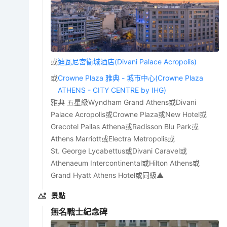
或
迪瓦尼宮衞城酒店(Divani Palace Acropolis)
或
Crowne Plaza 雅典 - 城市中心(Crowne Plaza
ATHENS - CITY CENTRE by IHG)
雅典 五星級Wyndham Grand Athens或Divani
Palace Acropolis或Crowne Plaza或New Hotel或
Grecotel Pallas Athena或Radisson Blu Park或
Athens Marriott或Electra Metropolis或
St. George Lycabettus或Divani Caravel或
Athenaeum Intercontinental或Hilton Athens或
Grand Hyatt Athens Hotel或同級▲
景點
無名戰士紀念碑