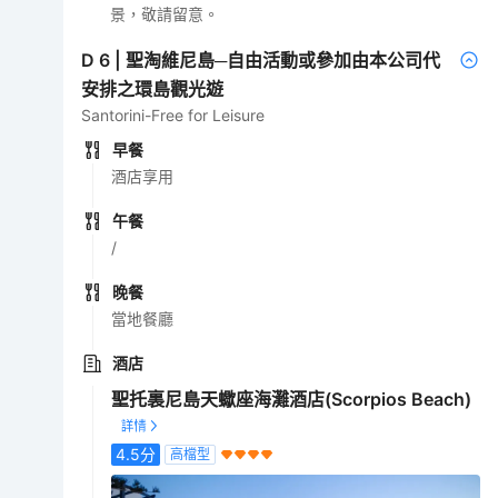
景，敬請留意。
D
6
|
聖淘維尼島─自由活動或參加由本公司代
安排之環島觀光遊
Santorini-Free for Leisure
早餐
酒店享用
午餐
/
晚餐
當地餐廳
酒店
聖托裏尼島天蠍座海灘酒店(Scorpios Beach)
4.5
分
高檔型