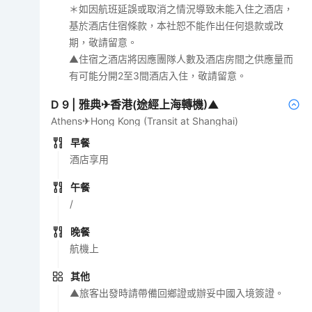
＊如因航班延誤或取消之情況導致未能入住之酒店，
基於酒店住宿條款，本社恕不能作出任何退款或改
期，敬請留意。
▲住宿之酒店將因應團隊人數及酒店房間之供應量而
有可能分開2至3間酒店入住，敬請留意。
D
9
|
雅典✈香港(途經上海轉機)▲
Athens✈Hong Kong (Transit at Shanghai)
早餐
酒店享用
午餐
/
晚餐
航機上
其他
▲旅客出發時請帶備回鄉證或辦妥中國入境簽證。