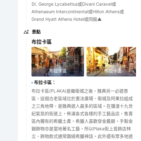
St. George Lycabettus或Divani Caravel或
Athenaeum Intercontinental或Hilton Athens或
Grand Hyatt Athens Hotel或同級▲
景點
布拉卡區
布拉卡區
布拉卡區
布拉卡區
：
布拉卡區(PLAKA)是繼衛城之後，雅典另一必遊景
區，這個古老區域位於憲法廣場、衛城及阿果拉組成
之三角地帶，是雅典遊人最多的區域。在彌漫十九世
紀氣氛的街道上，佈滿各式各樣的手工藝品店，售賣
區內獨有的希臘土產。希臘人喜歡穿金戴銀，手製金
銀飾物亦是當地著名工藝，所以Plaka街上首飾店林
立，飾物款式通常圍繞希臘神話。此外還有眾多地道