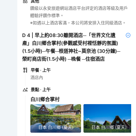
其他
鑽級以永安旅遊網站酒店平台評定的酒店等級及用戶
體驗評鑽作標準。
※如遇以上酒店客滿，本公司將安排入住同級酒店。
D
4
|
早上約08:30離開酒店─「世界文化遺
產」白川鄉合掌村(參觀感受村裡恬靜的氛圍)
(1.5小時)─午餐─根道神社~莫奈池 (30分鐘)─
榮町商店街(1.5小時) ─晚餐 ─住宿酒店
早餐
· 上午
酒店內
景點
· 上午
白川鄉合掌村
日本 白川鄉 (夏天)
日本 白川鄉 (夏天)