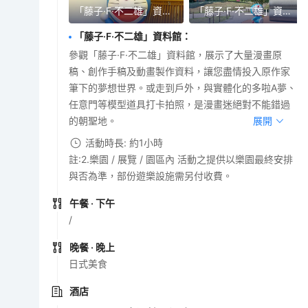
「藤子·F·不二雄」資料館
「藤子·F·不二雄」資料館
「藤子·F·不二雄」資料館
：
參觀「藤子·F·不二雄」資料館，展示了大量漫畫原
稿、創作手稿及動畫製作資料，讓您盡情投入原作家
筆下的夢想世界。或走到戶外，與實體化的多啦A夢、
任意門等模型道具打卡拍照，是漫畫迷絕對不能錯過
的朝聖地。
展開
活動時長: 約1小時
註:2.樂園 / 展覽 / 園區內 活動之提供以樂園最終安排
與否為準，部份遊樂設施需另付收費。
午餐
· 下午
/
晚餐
· 晚上
日式美食
酒店