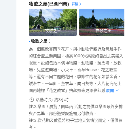
牧歌之裏
(已含門票)
牧歌之里
牧歌之里
牧歌之里
：
為一個能欣賞四季花卉、與小動物們親近及體驗手作
的綜合型主題樂園，標高1000米高原的自然之美盡入
眼簾。設施包括木偶博物館、動物館、騎馬場、放牧
場、兒童遊樂場、小火車、香草House、花之教堂
等。還有不同主題的花田，季節性的花朵如鬱金香、
矮牽牛、一串紅、薰衣草、向日葵等，大片花海配上
園內地標「花之教堂」拍起照來更添夢幻感。
展開
活動時長: 約3小時
註:2.樂園 / 展覽 / 園區內 活動之提供以樂園最終安排
與否為準，部份遊樂設施需另付收費。
註:3.賞花期及數量將視乎當地天氣情況而定，僅供參
考。