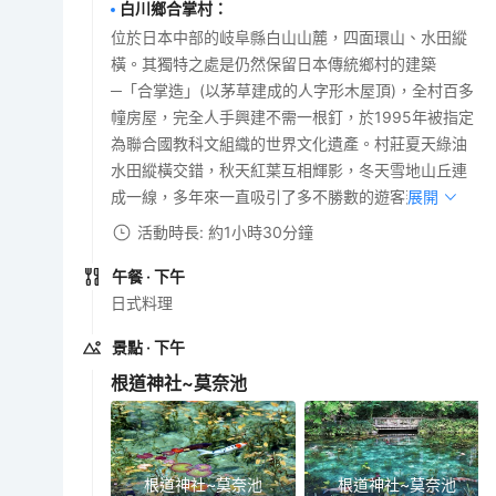
白川鄉合掌村
：
位於日本中部的岐阜縣白山山麓，四面環山、水田縱
橫。其獨特之處是仍然保留日本傳統鄉村的建築
─「合掌造」(以茅草建成的人字形木屋頂)，全村百多
幢房屋，完全人手興建不需一根釘，於1995年被指定
為聯合國教科文組織的世界文化遺產。村莊夏天綠油
水田縱橫交錯，秋天紅葉互相輝影，冬天雪地山丘連
成一線，多年來一直吸引了多不勝數的遊客到訪。
展開
活動時長: 約1小時30分鐘
午餐
· 下午
日式料理
景點
· 下午
根道神社~莫奈池
根道神社~莫奈池
根道神社~莫奈池