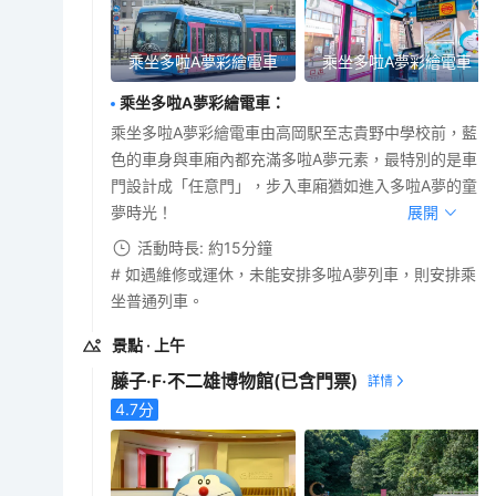
乘坐多啦A夢彩繪電車
乘坐多啦A夢彩繪電車
乘坐多啦A夢彩繪電車
：
乘坐多啦A夢彩繪電車由高岡駅至志貴野中學校前，藍
色的車身與車廂內都充滿多啦A夢元素，最特別的是車
門設計成「任意門」，步入車廂猶如進入多啦A夢的童
夢時光！
展開
活動時長: 約15分鐘
# 如遇維修或運休，未能安排多啦A夢列車，則安排乘
坐普通列車。
景點
· 上午
藤子·F·不二雄博物館
(已含門票)
4.7
分