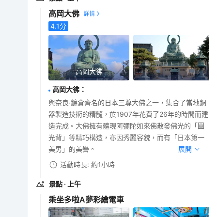
高岡大佛
4.1
分
高岡大彿
高岡大彿
：
與奈良‧鐮倉齊名的日本三尊大佛之一，集合了當地銅
器製造技術的精髓，於1907年花費了26年的時間而建
造完成。大佛擁有體現阿彌陀如來佛散發佛光的「圓
光背」等精巧構造，亦因秀麗容貌，而有「日本第一
美男」的美譽。
展開
活動時長: 約1小時
景點
· 上午
乘坐多啦A夢彩繪電車