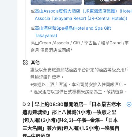
或
高山Associa度假大酒店（JR東海酒店集團）(Hotel
Associa Takayama Resort (JR-Central Hotels))
或
高山酒店和Spa禮品(Hotel and Spa Gift
Takayama)
高山Green /Associa / Gift / 季古里 / 岐阜Grand /宇
奈月 溫泉酒店或同級*
其他
鑽級以永安旅遊網站酒店平台評定的酒店等級及用戶
體驗評鑽作標準。
※如遇以上酒店客滿，本公司將安排入住同級酒店。
* 溫泉酒店以提供日式榻榻米房間為主，敬請留意。
D
2
|
早上約08:30離開酒店─「日本最古老木
造再建城堡」郡上八幡城(1小時) ─牧歌之里
(包入場)(3小時)(註2,3)─午餐─金澤─「日本
三大名園」兼六園(包入場)(1.5小時) ─晚餐自
理─住宿酒店