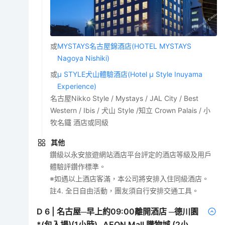
或
MYSTAYS名古屋錦酒店(HOTEL MYSTAYS
Nagoya Nishiki)
或
μ STYLE犬山體驗酒店(Hotel μ Style Inuyama
Experience)
名古屋Nikko Style / Mystays / JAL City / Best
Western / Ibis / 犬山 Style /知立 Crown Palais / 小
牧名鐵 酒店或同級
其他
鑽級以永安旅遊網站酒店平台評定的酒店等級及用戶
體驗評鑽作標準。
※如遇以上酒店客滿，本公司將安排入住同級酒店。
註4. 全日自由活動，團友須自行安排交通工具。
D
6
|
名古屋─早上約09:00離開酒店 ─德川園
*(包入場)(1小時)─AEON Mall 購物城 (2小