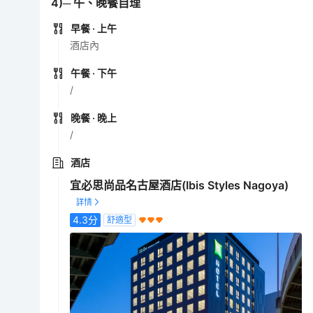
4)─ 午、晚餐自理
早餐
· 上午
酒店內
午餐
· 下午
/
晚餐
· 晚上
/
酒店
宜必思尚品名古屋酒店(Ibis Styles Nagoya)
4.3
分
舒適型