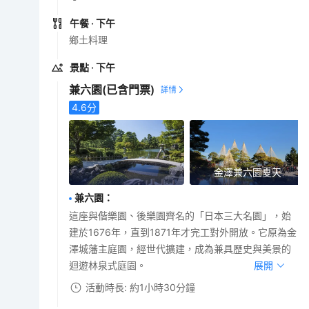
午餐
· 下午
鄉土料理
景點
· 下午
兼六園
(已含門票)
4.6
分
金澤兼六園夏天
兼六園
：
這座與偕樂園、後樂園齊名的「日本三大名園」，始
建於1676年，直到1871年才完工對外開放。它原為金
澤城藩主庭園，經世代擴建，成為兼具歷史與美景的
迴遊林泉式庭園。
展開
活動時長: 約1小時30分鐘