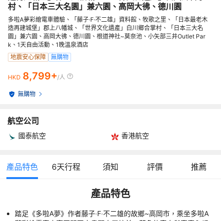
村、「日本三大名園」兼六園、高岡大彿、德川園
多啦A夢彩繪電車體驗、「藤子·F·不二雄」資料館、牧歌之里、「日本最老木
造再建城堡」郡上八幡城、「世界文化遺產」白川鄉合掌村、「日本三大名
園」兼六園、高岡大彿、德川園、根道神社~莫奈池、小矢部三井Outlet Par
k、1天自由活動、1晚溫泉酒店
地震安心保障
無購物
8,799+
HKD
/人
無購物
航空公司
國泰航空
香港航空
產品特色
6
天行程
須知
評價
推薦
產品特色
踏足《多啦A夢》作者藤子‧F‧不二雄的故鄉~高岡市，乘坐多啦A