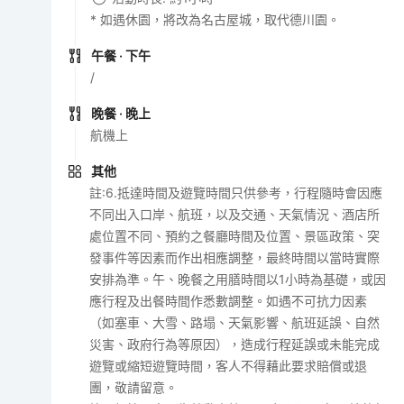
* 如遇休園，將改為名古屋城，取代德川園。
午餐
· 下午
/
晚餐
· 晚上
航機上
其他
註:6.抵達時間及遊覽時間只供參考，行程隨時會因應
不同出入口岸、航班，以及交通、天氣情況、酒店所
處位置不同、預約之餐廳時間及位置、景區政策、突
發事件等因素而作出相應調整，最終時間以當時實際
安排為準。午、晚餐之用膳時間以1小時為基礎，或因
應行程及出餐時間作悉數調整。如遇不可抗力因素
（如塞車、大雪、路塌、天氣影響、航班延誤、自然
災害、政府行為等原因），造成行程延誤或未能完成
遊覽或縮短遊覽時間，客人不得藉此要求賠償或退
團，敬請留意。