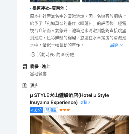
根道神社~莫奈池
：
原本神社旁無名字的清澈池塘，因一名遊客於網絡上
給予了「宛如莫奈的畫作《睡蓮》」的評價後，經電
視台介紹而人氣急升。池塘池水清澈到能夠直接眺望
到池底，色彩鮮豔的錦鯉，悠遊在水草搖曳的清澈池
水中，恰似一幅會動的畫作。
展開
活動時長: 約30分鐘
晚餐
· 晚上
當地餐廳
酒店
μ STYLE犬山體驗酒店(Hotel μ Style
Inuyama Experience)
4.8
分
舒適型