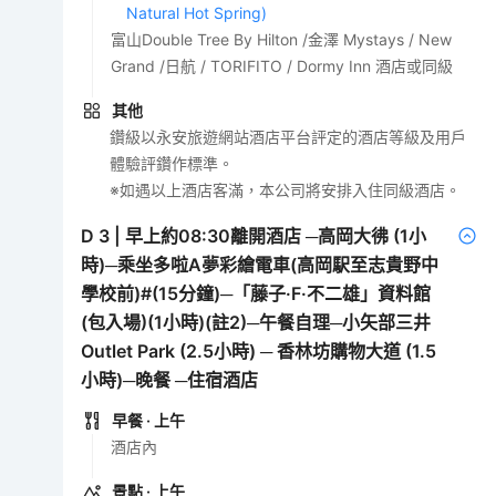
Natural Hot Spring)
富山Double Tree By Hilton /金澤 Mystays / New
Grand /日航 / TORIFITO / Dormy Inn 酒店或同級
其他
鑽級以永安旅遊網站酒店平台評定的酒店等級及用戶
體驗評鑽作標準。
※如遇以上酒店客滿，本公司將安排入住同級酒店。
D
3
|
早上約08:30離開酒店 ─高岡大彿 (1小
時)─乘坐多啦A夢彩繪電車(高岡駅至志貴野中
學校前)#(15分鐘)─「藤子·F·不二雄」資料館
(包入場)(1小時)(註2)─午餐自理─小矢部三井
Outlet Park (2.5小時) ─ 香林坊購物大道 (1.5
小時)─晚餐 ─住宿酒店
早餐
· 上午
酒店內
景點
· 上午