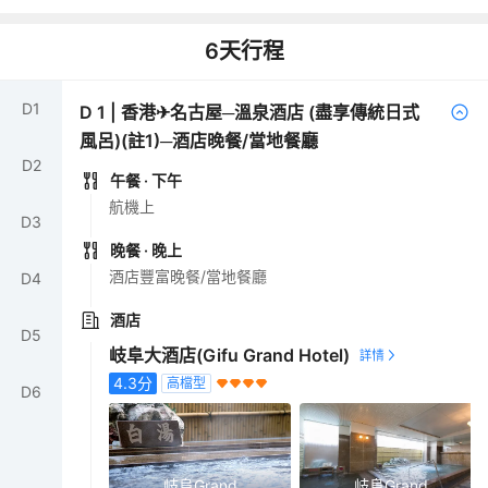
6
天行程
D
1
D
1
|
香港✈名古屋─溫泉酒店 (盡享傳統日式
風呂)(註1)─酒店晚餐/當地餐廳
D
2
午餐
· 下午
航機上
D
3
晚餐
· 晚上
酒店豐富晚餐/當地餐廳
D
4
酒店
D
5
岐阜大酒店(Gifu Grand Hotel)
4.3
分
高檔型
D
6
岐阜Grand
岐阜Grand