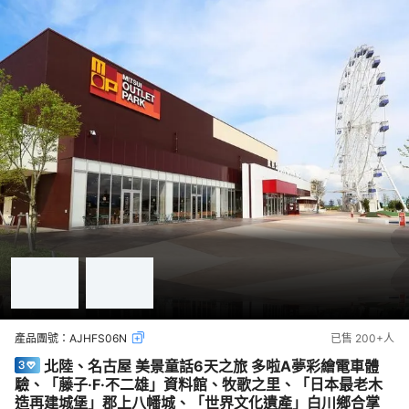
產品團號：
AJHFS06N
已售
200+
人
北陸、名古屋 美景童話6天之旅 多啦A夢彩繪電車體
驗、「藤子·F·不二雄」資料館、牧歌之里、「日本最老木
造再建城堡」郡上八幡城、「世界文化遺產」白川鄉合掌