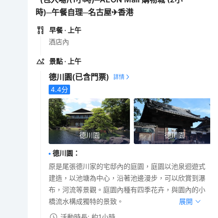
時)─午餐自理─名古屋✈香港
早餐
· 上午
酒店內
景點
· 上午
德川園
(已含門票)
4.4
分
德川園
德川園
德川園
：
原是尾張德川家的宅邸內的庭園，庭園以池泉迴遊式
建造，以池塘為中心，沿著池邊漫步，可以欣賞到瀑
布，河流等景觀。庭園內種有四季花卉，與園內的小
橋流水構成獨特的景致。
展開
活動時長: 約1小時