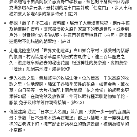
夢彩繪電車由高岡駅至志貴野中學校前，藍色的車身與車廂內都
充滿多啦A夢元素，最特別的是車門設計成「任意門」，步入車廂
猶如進入多啦A夢的童夢時光！(註2)
參觀「藤子·F·不二雄」資料館，展示了大量漫畫原稿、創作手稿
及動畫製作資料，讓您盡情投入原作家筆下的夢想世界。或走到
戶外，與實體化的多啦A夢、任意門等模型道具打卡拍照，是漫畫
迷絕對不能錯過的朝聖地。(註2)
走進北陸童話村「世界文化遺產」白川鄉合掌村，感受村內恬靜
的氛圍。村內皆是茅草屋頂的日式古風住宅，達三百年歷史之
久。遊走岐阜縣必去的秘密花園~根道神社的莫奈池，宛如莫奈
「睡蓮」般絕美池塘，如夢似幻!
走入牧歌之里，體驗岐阜的牧場生活。位於標高一千米高原的牧
歌之里，佔地遼闊，種滿了各種季節性的花朵，如鬱金香、薰衣
草、向日葵等，大片花海配上園內地標「花之教堂」拍起照來更
添夢幻感。在動物館及放牧區，仲可以跟各種溫馴動物如羊駝、
豚鼠 兔子及綿羊等作親密接觸。(註2,3)
傳統建築:遊走「日本三大名園」兼六園，欣賞一步一景的庭園美
景；參觀「日本最老木造再建城堡」郡上八幡城，屬一座群山環
抱的古老城下町，擁有歷史建築林立的街道景觀，被稱為岐阜的
小京都。