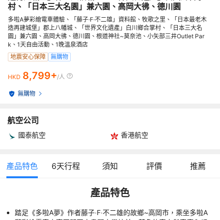
村、「日本三大名園」兼六園、高岡大彿、德川園
多啦A夢彩繪電車體驗、「藤子·F·不二雄」資料館、牧歌之里、「日本最老木
造再建城堡」郡上八幡城、「世界文化遺產」白川鄉合掌村、「日本三大名
園」兼六園、高岡大彿、德川園、根道神社~莫奈池、小矢部三井Outlet Par
k、1天自由活動、1晚溫泉酒店
地震安心保障
無購物
8,799+
HKD
/人
無購物
航空公司
國泰航空
香港航空
產品特色
6
天行程
須知
評價
推薦
產品特色
踏足《多啦A夢》作者藤子‧F‧不二雄的故鄉~高岡市，乘坐多啦A