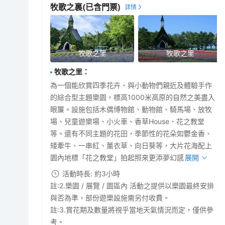
牧歌之裏
(已含門票)
牧歌之里
牧歌之里
牧歌之里
：
為一個能欣賞四季花卉、與小動物們親近及體驗手作
的綜合型主題樂園，標高1000米高原的自然之美盡入
眼簾。設施包括木偶博物館、動物館、騎馬場、放牧
場、兒童遊樂場、小火車、香草House、花之教堂
等。還有不同主題的花田，季節性的花朵如鬱金香、
矮牽牛、一串紅、薰衣草、向日葵等，大片花海配上
園內地標「花之教堂」拍起照來更添夢幻感。
展開
活動時長: 約3小時
註:2.樂園 / 展覽 / 園區內 活動之提供以樂園最終安排
與否為準，部份遊樂設施需另付收費。
註:3.賞花期及數量將視乎當地天氣情況而定，僅供參
考。