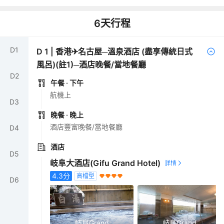
6
天行程
D
1
D
1
|
香港✈名古屋─溫泉酒店 (盡享傳統日式
風呂)(註1)─酒店晚餐/當地餐廳
D
2
午餐
· 下午
航機上
D
3
晚餐
· 晚上
酒店豐富晚餐/當地餐廳
D
4
酒店
D
5
岐阜大酒店(Gifu Grand Hotel)
4.3
分
高檔型
D
6
岐阜Grand
岐阜Grand