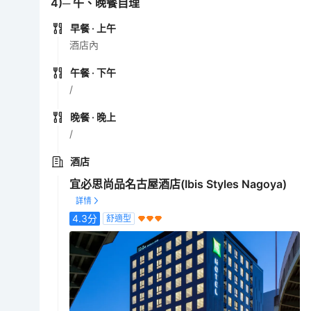
4)─ 午、晚餐自理
早餐
· 上午
酒店內
午餐
· 下午
/
晚餐
· 晚上
/
酒店
宜必思尚品名古屋酒店(Ibis Styles Nagoya)
4.3
分
舒適型