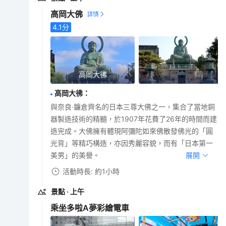
高岡大佛
4.1
分
高岡大彿
高岡大彿
：
與奈良‧鐮倉齊名的日本三尊大佛之一，集合了當地銅
器製造技術的精髓，於1907年花費了26年的時間而建
造完成。大佛擁有體現阿彌陀如來佛散發佛光的「圓
光背」等精巧構造，亦因秀麗容貌，而有「日本第一
美男」的美譽。
展開
活動時長: 約1小時
景點
· 上午
乘坐多啦A夢彩繪電車