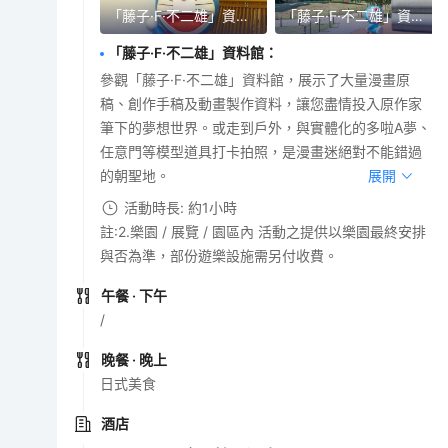
「藤子·F·不二雄」資料館
「藤子·F·不二雄」資料館
「藤子·F·不二雄」資料館
：
參觀「藤子·F·不二雄」資料館，展示了大量漫畫原
稿、創作手稿及動畫製作資料，讓您盡情投入原作家
筆下的夢想世界。或走到戶外，與實體化的多啦A夢、
任意門等模型道具打卡拍照，是漫畫迷絕對不能錯過
的朝聖地。
展開
活動時長: 約1小時
註:2.樂園 / 展覽 / 園區內 活動之提供以樂園最終安排
與否為準，部份遊樂設施需另付收費。
午餐
· 下午
/
晚餐
· 晚上
日式美食
酒店