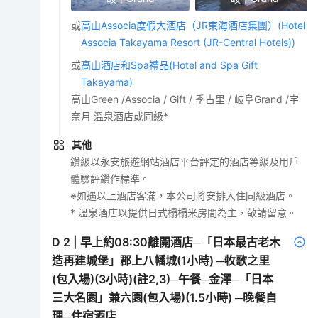
或
高山Associa度假大酒店（JR東海酒店集團）(Hotel
Associa Takayama Resort (JR-Central Hotels))
或
高山酒店和Spa禮品(Hotel and Spa Gift
Takayama)
高山Green /Associa / Gift / 季古里 / 岐阜Grand /宇
奈月 溫泉酒店或同級*
其他
鑽級以永安旅遊網站酒店平台評定的酒店等級及用戶
體驗評鑽作標準。
※如遇以上酒店客滿，本公司將安排入住同級酒店。
* 溫泉酒店以提供日式榻榻米房間為主，敬請留意。
D
2
|
早上約08:30離開酒店─「日本最古老木
造再建城堡」郡上八幡城(1小時) ─牧歌之里
(包入場)(3小時)(註2,3)─午餐─金澤─「日本
三大名園」兼六園(包入場)(1.5小時) ─晚餐自
理─住宿酒店