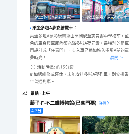
乘坐多啦A夢彩繪電車
乘坐多啦A夢彩繪電車
乘坐多啦A夢彩繪電車
：
乘坐多啦A夢彩繪電車由高岡駅至志貴野中學校前，藍
色的車身與車廂內都充滿多啦A夢元素，最特別的是車
門設計成「任意門」，步入車廂猶如進入多啦A夢的童
夢時光！
展開
活動時長: 約15分鐘
# 如遇維修或運休，未能安排多啦A夢列車，則安排乘
坐普通列車。
景點
· 上午
藤子·F·不二雄博物館
(已含門票)
4.7
分