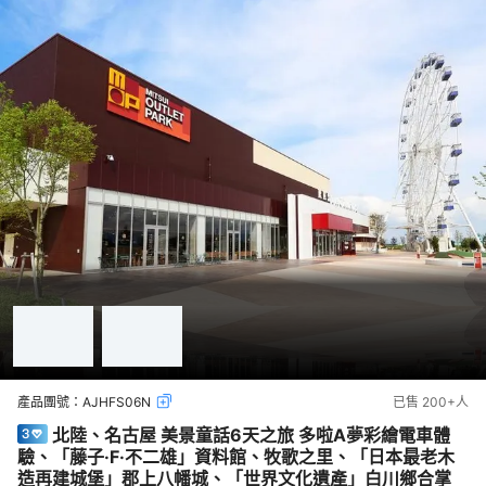
產品團號：
AJHFS06N
已售
200+
人
北陸、名古屋 美景童話6天之旅 多啦A夢彩繪電車體
驗、「藤子·F·不二雄」資料館、牧歌之里、「日本最老木
造再建城堡」郡上八幡城、「世界文化遺產」白川鄉合掌