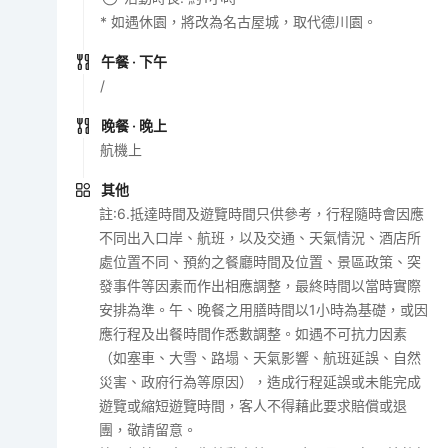
* 如遇休園，將改為名古屋城，取代德川園。
午餐
· 下午
/
晚餐
· 晚上
航機上
其他
註:6.抵達時間及遊覽時間只供參考，行程隨時會因應
不同出入口岸、航班，以及交通、天氣情況、酒店所
處位置不同、預約之餐廳時間及位置、景區政策、突
發事件等因素而作出相應調整，最終時間以當時實際
安排為準。午、晚餐之用膳時間以1小時為基礎，或因
應行程及出餐時間作悉數調整。如遇不可抗力因素
（如塞車、大雪、路塌、天氣影響、航班延誤、自然
災害、政府行為等原因），造成行程延誤或未能完成
遊覽或縮短遊覽時間，客人不得藉此要求賠償或退
團，敬請留意。