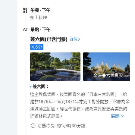
午餐
· 下午
鄉土料理
景點
· 下午
兼六園
(已含門票)
4.6
分
金澤兼六園夏天
兼六園
：
這座與偕樂園、後樂園齊名的「日本三大名園」，始
建於1676年，直到1871年才完工對外開放。它原為金
澤城藩主庭園，經世代擴建，成為兼具歷史與美景的
迴遊林泉式庭園。
展開
活動時長: 約1小時30分鐘