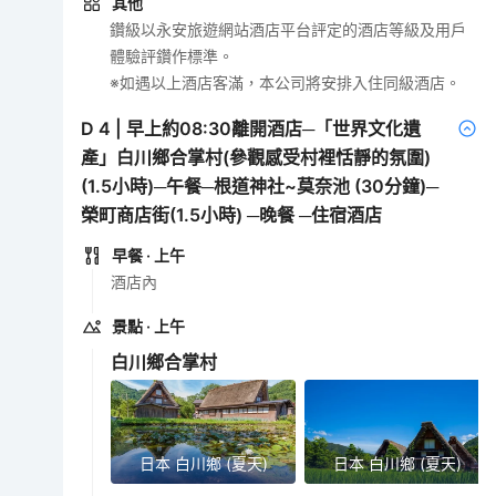
其他
鑽級以永安旅遊網站酒店平台評定的酒店等級及用戶
體驗評鑽作標準。
※如遇以上酒店客滿，本公司將安排入住同級酒店。
D
4
|
早上約08:30離開酒店─「世界文化遺
產」白川鄉合掌村(參觀感受村裡恬靜的氛圍)
(1.5小時)─午餐─根道神社~莫奈池 (30分鐘)─
榮町商店街(1.5小時) ─晚餐 ─住宿酒店
早餐
· 上午
酒店內
景點
· 上午
白川鄉合掌村
日本 白川鄉 (夏天)
日本 白川鄉 (夏天)