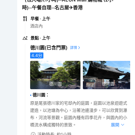
時)─午餐自理─名古屋✈香港
早餐
· 上午
酒店內
景點
· 上午
德川園
(已含門票)
4.4
分
德川園
德川園
德川園
：
原是尾張德川家的宅邸內的庭園，庭園以池泉迴遊式
建造，以池塘為中心，沿著池邊漫步，可以欣賞到瀑
布，河流等景觀。庭園內種有四季花卉，與園內的小
橋流水構成獨特的景致。
展開
活動時長: 約1小時