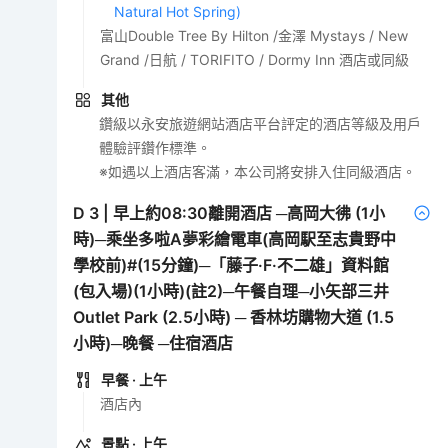
Natural Hot Spring)
富山Double Tree By Hilton /金澤 Mystays / New
Grand /日航 / TORIFITO / Dormy Inn 酒店或同級
其他
鑽級以永安旅遊網站酒店平台評定的酒店等級及用戶
體驗評鑽作標準。
※如遇以上酒店客滿，本公司將安排入住同級酒店。
D
3
|
早上約08:30離開酒店 ─高岡大彿 (1小
時)─乘坐多啦A夢彩繪電車(高岡駅至志貴野中
學校前)#(15分鐘)─「藤子·F·不二雄」資料館
(包入場)(1小時)(註2)─午餐自理─小矢部三井
Outlet Park (2.5小時) ─ 香林坊購物大道 (1.5
小時)─晚餐 ─住宿酒店
早餐
· 上午
酒店內
景點
· 上午