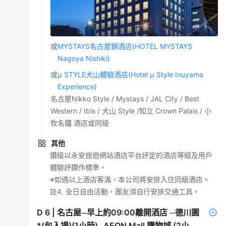
或
MYSTAYS名古屋錦酒店(HOTEL MYSTAYS
Nagoya Nishiki)
或
μ STYLE犬山體驗酒店(Hotel μ Style Inuyama
Experience)
名古屋Nikko Style / Mystays / JAL City / Best
Western / Ibis / 犬山 Style /知立 Crown Palais / 小
牧名鐵 酒店或同級
其他
鑽級以永安旅遊網站酒店平台評定的酒店等級及用戶
體驗評鑽作標準。
※如遇以上酒店客滿，本公司將安排入住同級酒店。
註4. 全日自由活動，團友須自行安排交通工具。
D
6
|
名古屋─早上約09:00離開酒店 ─德川園
*(包入場)(1小時)─AEON Mall 購物城 (2小