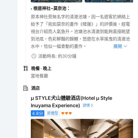
根道神社~莫奈池
：
原本神社旁無名字的清澈池塘，因一名遊客於網絡上
給予了「宛如莫奈的畫作《睡蓮》」的評價後，經電
視台介紹而人氣急升。池塘池水清澈到能夠直接眺望
到池底，色彩鮮豔的錦鯉，悠遊在水草搖曳的清澈池
水中，恰似一幅會動的畫作。
展開
活動時長: 約30分鐘
晚餐
· 晚上
當地餐廳
酒店
μ STYLE犬山體驗酒店(Hotel μ Style
Inuyama Experience)
4.8
分
舒適型