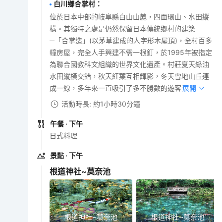
白川鄉合掌村
：
位於日本中部的岐阜縣白山山麓，四面環山、水田縱
橫。其獨特之處是仍然保留日本傳統鄉村的建築
─「合掌造」(以茅草建成的人字形木屋頂)，全村百多
幢房屋，完全人手興建不需一根釘，於1995年被指定
為聯合國教科文組織的世界文化遺產。村莊夏天綠油
水田縱橫交錯，秋天紅葉互相輝影，冬天雪地山丘連
成一線，多年來一直吸引了多不勝數的遊客到訪。
展開
活動時長: 約1小時30分鐘
午餐
· 下午
日式料理
景點
· 下午
根道神社~莫奈池
根道神社~莫奈池
根道神社~莫奈池