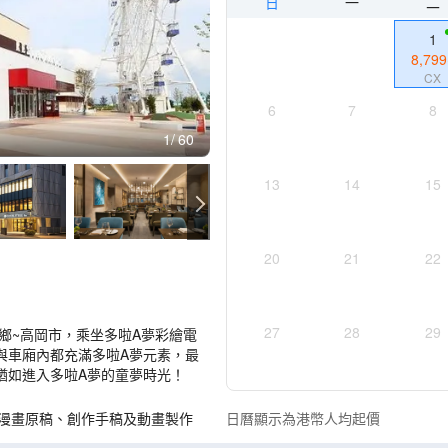
日
一
二
1
8,799
CX
6
7
8
1
60
13
14
15
20
21
22
27
28
29
鄉~高岡市，乘坐多啦A夢彩繪電
與車廂內都充滿多啦A夢元素，最
猶如進入多啦A夢的童夢時光！
量漫畫原稿、創作手稿及動畫製作
日曆顯示為港幣人均起價
。或走到戶外，與實體化的多啦A