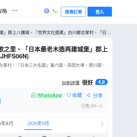
...
攻略
搜尋訂單
登入
FS06N)
鄉合掌村、「日本三大名園」兼六園、高岡大彿、德川園、
4.8
很好
50
則評價
WhatsApp
收藏
分享
明
已售200+人
6年8月
2026年9月