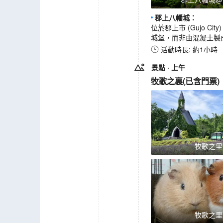
郡上八幡城
：
位於郡上市 (Gujo 
城堡，而非由混凝土製
活動時長: 約1小時
景點
· 上午
牧歌之裏
(
已含門票
)
牧歌之里
牧歌之里