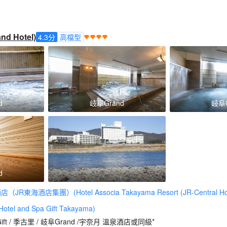
d Hotel)
4.3
分
高檔型
d
岐阜Grand
岐阜G
d
R東海酒店集團）(Hotel Associa Takayama Resort (JR-Central Hot
 and Spa Gift Takayama)
/ Gift / 季古里 / 岐阜Grand /宇奈月 溫泉酒店或同級*