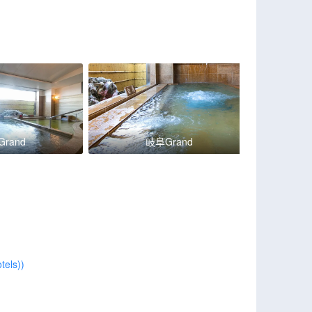
rand
岐阜Grand
els))