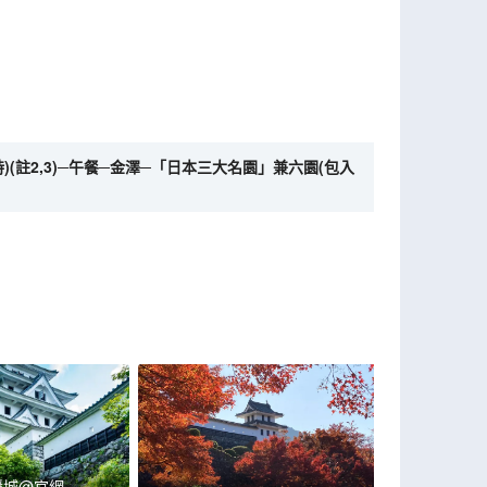
)(註2,3)─午餐─金澤─「日本三大名園」兼六園(包入
幡城@官網