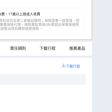
收費，17歲以上按成人收費
資料目的及第三者權益聲明；保險證書一經簽發，恕
業務保險代理。保險業監管局(IA)將就此保單按適用
IA)建議旅客出發前購買旅遊保險。
責任細則
下載行程
推薦產品
下載行程