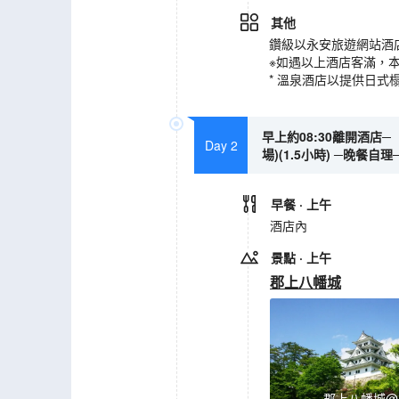
其他
鑽級以永安旅遊網站酒
※如遇以上酒店客滿，
* 溫泉酒店以提供日式
早上約08:30離開酒店─
Day 2
場)(1.5小時) ─晚餐自
早餐
· 上午
酒店內
景點
· 上午
郡上八幡城
郡上八幡城@