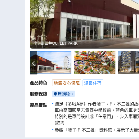
小矢部三井OUTLET PARK
小矢部三井OUTLET PARK
產品特色
地震安心保障
溫泉住宿
服務保障
無購物
踏足《多啦A夢》作者藤子‧F‧不二雄的故
產品賣點
車由高岡駅至志貴野中學校前，藍色的車身
特別的是車門設計成「任意門」，步入車廂
(註2)
參觀「藤子·F·不二雄」資料館，展示了大
資料，讓您盡情投入原作家筆下的夢想世界