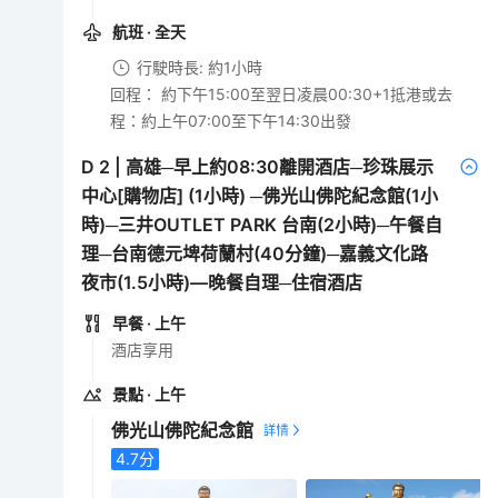
航班
· 全天
行駛時長: 約1小時
回程： 約下午15:00至翌日凌晨00:30+1抵港或去
程：約上午07:00至下午14:30出發
D
2
|
高雄─早上約08:30離開酒店─珍珠展示
中心[購物店] (1小時) ─佛光山佛陀紀念館(1小
時)─三井OUTLET PARK 台南(2小時)─午餐自
理─台南德元埤荷蘭村(40分鐘)─嘉義文化路
夜市(1.5小時)—晚餐自理─住宿酒店
早餐
· 上午
酒店享用
景點
· 上午
佛光山佛陀紀念館
4.7
分