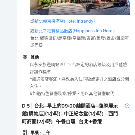
或
新北麗京棧酒店(Hotel Intrendy)
或
新北幸福贊精品飯店(Happiness Inn Hotel)
台北 驛德世紀/麗京棧/幸福讚/雲富/集璦/互舍/雅樂軒
或同級
其他
以永安旅遊網站酒店平台評定的酒店等級及用戶體驗
評鑽作標準
*如遇酒店客滿，將改為入住同級或更好之酒店或分開
入住。
#如遇特色餐廳裝修/停業，則以其他餐廳取代。
D
5
|
台北─早上約09:00離開酒店─貔貅展示
館[購物店](1小時)─中正紀念堂(1小時) ─西門
町商圈(2小時)─午餐自理─台北✈香港
早餐
· 上午