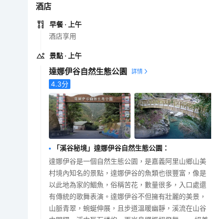
酒店
早餐
· 上午
酒店享用
景點
· 上午
達娜伊谷自然生態公園
4.3
分
「溪谷秘境」達娜伊谷自然生態公園
：
達娜伊谷是一個自然生態公園，是嘉義阿里山鄉山美
村境內知名的景點，達娜伊谷的魚類也很豐富，像是
以此地為家的鯝魚，俗稱苦花，數量很多，入口處還
有傳統的歌舞表演。達娜伊谷不但擁有壯麗的美景，
山脈青翠，蜿蜒伸展，且步道溫暖幽靜，溪流在山谷