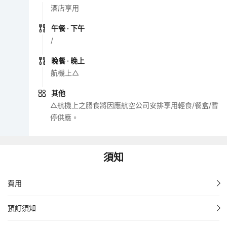
酒店享用
午餐
· 下午
/
晚餐
· 晚上
航機上△
其他
△航機上之膳食將因應航空公司安排享用輕食/餐盒/暫
停供應。
須知
費用
預訂須知