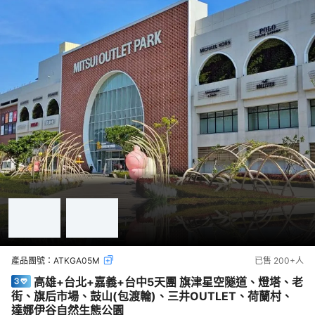
產品團號：
ATKGA05M
已售
200+
人
高雄+台北+嘉義+台中5天團 旗津星空隧道、燈塔、老
街、旗后市場、鼓山(包渡輪)、三井OUTLET、荷蘭村、
達娜伊谷自然生態公園