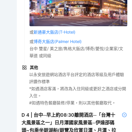
或
新通豪大飯店(T-Hotel)
或
博奇大飯店(Palmer Hotel)
台中 雙星/ 美之旅/雋格大飯店/博奇/薆悅/企業家/文
華道 或同級
其他
以永安旅遊網站酒店平台評定的酒店等級及用戶體驗
評鑽作標準
*如遇酒店客滿，將改為入住同級或更好之酒店或分開
入住。
#如遇特色餐廳裝修/停業，則以其他餐廳取代。
D
4
|
台中─早上約08:30離開酒店─「台灣十
大風景區之一」日月潭國家風景區─伊達邵碼
頭~包乘坐遊湖船(遊覽及欣賞日潭、月潭、拉