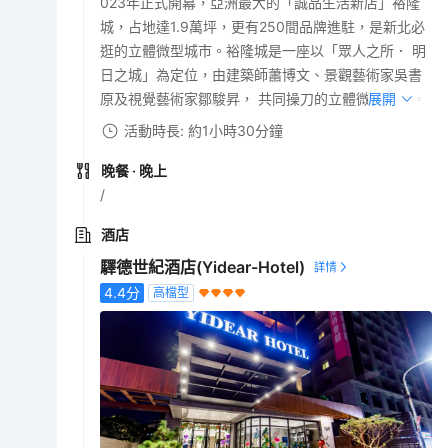
023年正式開幕，亞洲最大的「誠品生活新店」裕隆
城，占地達1.9萬坪，更有250間品牌進駐，是新北必
逛的立體微型城市。裕隆城是一座以「眾人之所． 明
日之城」為定位，由建築師蕭博文、景觀藝術家吳書
原及視覺藝術家鄒駿昇， 共同操刀的立體微型城市。
展開
活動時長: 約1小時30分鐘
晚餐
· 晚上
/
酒店
驛德世紀酒店(Yidear-Hotel)
4.4
分
高檔型