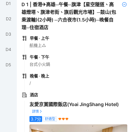
D
1
D
1
|
香港✈高雄─午餐─旗津【星空隧道、高
雄燈塔、旗津老街、旗后觀光市場】─鼓山(包
D
2
乘渡輪)(2小時) ─六合夜市(1.5小時)─晚餐自
理─住宿酒店
D
3
早餐
· 上午
航機上△
D
4
午餐
· 下午
台式小火鍋
D
5
晚餐
· 晚上
/
酒店
友愛京賞國際飯店(Yoai JingShang Hotel)
3.7
分
舒適型