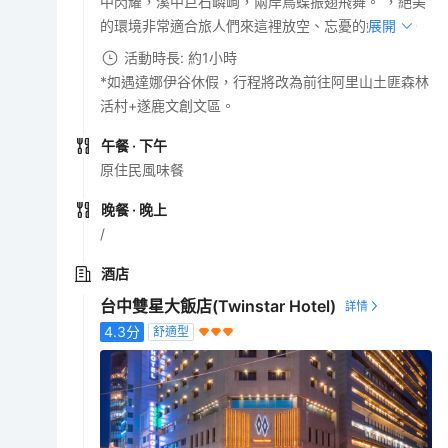
中閃耀，溪中巨石嶙峋，兩岸鳥蝶振翅飛舞。 ，絕美
的環境非常適合旅人們來這裡放空、忘憂的好去處。
展開
活動時長: 約1小時
*如遇達娜伊谷休假，行程將改為前往阿里山土匪森林
活村+遂鹿文創文區。
午餐
· 下午
原住民風味餐
晚餐
· 晚上
/
酒店
台中雙星大飯店(Twinstar Hotel)
4.3
分
舒適型