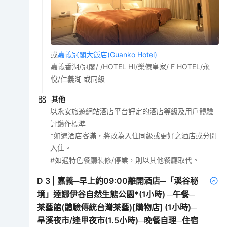
或
嘉義冠閣大飯店(Guanko Hotel)
嘉義香湖/冠閣/ /HOTEL HI/樂億皇家/ F HOTEL/永
悅/仁義湖 或同級
其他
以永安旅遊網站酒店平台評定的酒店等級及用戶體驗
評鑽作標準
*如遇酒店客滿，將改為入住同級或更好之酒店或分開
入住。
#如遇特色餐廳裝修/停業，則以其他餐廳取代。
D
3
|
嘉義─早上約09:00離開酒店─「溪谷秘
境」達娜伊谷自然生態公園*(1小時) ─午餐─
茶藝館(體驗傳統台灣茶藝)[購物店] (1小時)─
旱溪夜市/逢甲夜市(1.5小時)─晚餐自理─住宿