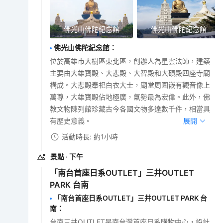
佛光山佛陀紀念館
佛光山佛陀紀念館
佛光山佛陀紀念館
：
位於高雄市大樹區東北區，創辦人為星雲法師，建築
主要由大雄寶殿、大悲殿、大智殿和大碩殿四座寺廟
構成。大悲殿奉祀白衣大士，廟堂周圍嵌有觀音像上
萬尊，大雄寶殿佔地極廣，氣勢最為宏偉。此外，佛
教文物陳列館珍藏古今各國文物多達數千件，相當具
有歷史意義。
展開
活動時長: 約1小時
景點
· 下午
「南台首座日系OUTLET」三井OUTLET
PARK 台南
「南台首座日系OUTLET」三井OUTLET PARK 台
南
：
台南三井OUTLET是南台灣首座日系購物中心，設計