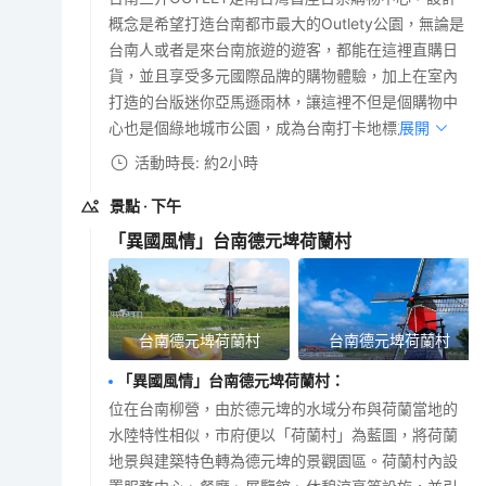
概念是希望打造台南都市最大的Outlety公園，無論是
台南人或者是來台南旅遊的遊客，都能在這裡直購日
貨，並且享受多元國際品牌的購物體驗，加上在室內
打造的台版迷你亞馬遜雨林，讓這裡不但是個購物中
心也是個綠地城市公園，成為台南打卡地標之一。
展開
活動時長: 約2小時
景點
· 下午
「異國風情」台南德元埤荷蘭村
台南德元埤荷蘭村
台南德元埤荷蘭村
「異國風情」台南德元埤荷蘭村
：
位在台南柳營，由於德元埤的水域分布與荷蘭當地的
水陸特性相似，市府便以「荷蘭村」為藍圖，將荷蘭
地景與建築特色轉為德元埤的景觀園區。荷蘭村內設