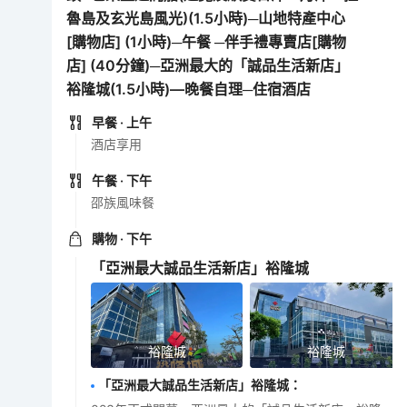
魯島及玄光島風光)(1.5小時)─山地特產中心
[購物店] (1小時)─午餐 ─伴手禮專賣店[購物
店] (40分鐘)─亞洲最大的「誠品生活新店」
裕隆城(1.5小時)—晚餐自理─住宿酒店
早餐
· 上午
酒店享用
午餐
· 下午
邵族風味餐
購物
· 下午
「亞洲最大誠品生活新店」裕隆城
裕隆城
裕隆城
「亞洲最大誠品生活新店」裕隆城
：