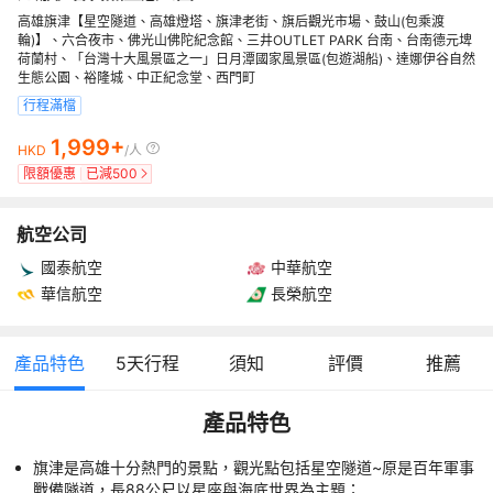
高雄旗津【星空隧道、高雄燈塔、旗津老街、旗后觀光市場、鼓山(包乘渡
輪)】、六合夜市、佛光山佛陀紀念館、三井OUTLET PARK 台南、台南德元埤
荷蘭村、「台灣十大風景區之一」日月潭國家風景區(包遊湖船)、達娜伊谷自然
生態公園、裕隆城、中正紀念堂、西門町
行程滿檔
1,999+
HKD
/人
限額優惠
已減
500
航空公司
國泰航空
中華航空
華信航空
長榮航空
產品特色
5
天行程
須知
評價
推薦
產品特色
旗津是高雄十分熱門的景點，觀光點包括星空隧道~原是百年軍事
戰備隧道，長88公尺以星座與海底世界為主題；