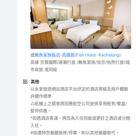
或
鮪魚家族飯店-高雄館(Fish Hotel -Kaohsiung)
高雄 京賞國際/康瀚行旅 /鮪魚家族/信宗/佑煦行旅/城
市商旅 或同級
其他
以永安旅遊網站酒店平台評定的酒店等級及用戶體驗
評鑽作標準
△航機上之膳食將因應航空公司安排享用輕食/餐盒/
暫停供應。
*如遇酒店客滿，將改為入住同級或更好之酒店或分開
入住。
#如遇特色餐廳裝修/停業，則以其他餐廳取代。