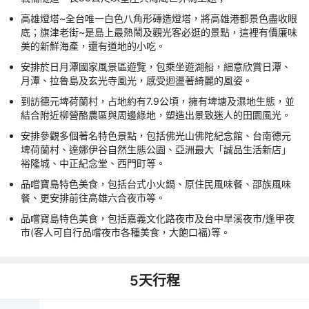
高雄燈塔~全台唯一白色八角形磚造燈塔，將高雄港都景色盡收眼
底；旗津老街~是島上最熱鬧及觀光客必逛的景點，這裡有價廉味
美的新鮮海產，還有道地的小吃。
安排於日月潭國家風景區遊覽，包乘坐遊湖船，細意欣賞日潭、
月潭、拉魯島及玄光寺風光，感受迴盪著綺麗的風姿。
到訪德元埤荷蘭村，占地約有7.9公頃，擁有埤塘及濕地生態，並
結合附近柳營酪農區與周邊綠地，塑造出景致迷人的田園風光。
安排參觀多個著名特色景點，包括佛光山佛陀紀念館、台南德元
埤荷蘭村、達娜伊谷自然生態公園、亞洲最大「誠品生活新店」
裕隆城、中正紀念堂、西門町等。
品嚐寶島特色美食，包括台式小火鍋、原住民風味餐、邵族風味
餐、更安排前往高雄六合夜市等。
品嚐寶島特色美食，包括嘉義文化路夜市及台中旱溪夜市/逢甲夜
市(客人可自行品嚐夜市各種美食，大飽口福)等。
5
天行程