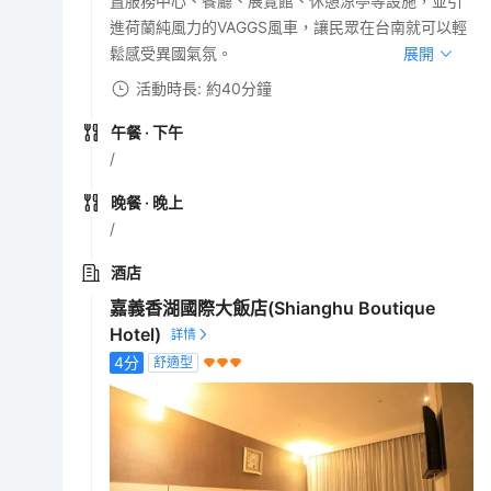
置服務中心、餐廳、展覽館、休憩涼亭等設施，並引
進荷蘭純風力的VAGGS風車，讓民眾在台南就可以輕
鬆感受異國氣氛。
展開
活動時長: 約40分鐘
午餐
· 下午
/
晚餐
· 晚上
/
酒店
嘉義香湖國際大飯店(Shianghu Boutique
Hotel)
4
分
舒適型