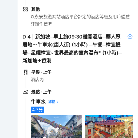
其他
以永安旅遊網站酒店平台評定的酒店等級及用戶體驗
評鑽作標準
D
4
|
新加坡─早上約09:30離開酒店─華人聚
居地～牛車水(唐人街) (1小時) ─午餐─樟宜機
場─星耀樟宜~世界最高的室內瀑布* (1小時)─
新加坡✈香港
早餐
· 上午
酒店內
景點
· 上午
牛車水
4.7
分