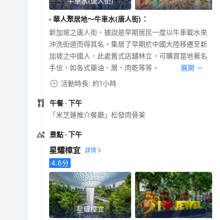
牛車水(唐人街)
華人聚居地～牛車水(唐人街)
：
新加坡之唐人街，據說是早期居民一度以牛車載水來
沖洗街道而得其名。集居了早期於中國大陸移遷至新
加坡之中國人，此處舊式店舖林立，可購買當地著名
手信，如各式藥油、蓆、肉乾等等。
展開
活動時長: 約1小時
午餐
· 下午
「米芝蓮推介餐廳」松發肉骨茶
景點
· 下午
星耀樟宜
4.6
分
星耀樟宜