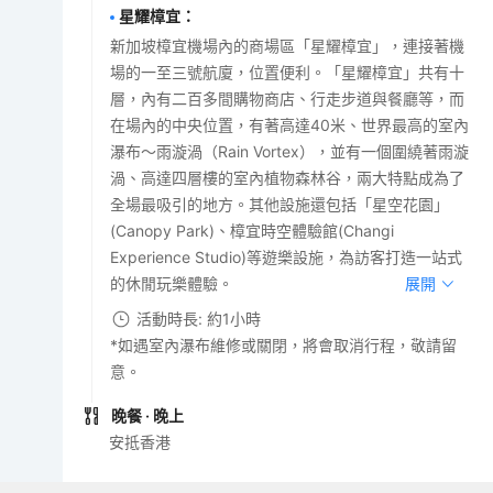
星耀樟宜
：
新加坡樟宜機場內的商場區「星耀樟宜」，連接著機
場的一至三號航廈，位置便利。「星耀樟宜」共有十
層，內有二百多間購物商店、行走步道與餐廳等，而
在場內的中央位置，有著高達40米、世界最高的室內
瀑布～雨漩渦（Rain Vortex），並有一個圍繞著雨漩
渦、高達四層樓的室內植物森林谷，兩大特點成為了
全場最吸引的地方。其他設施還包括「星空花園」
(Canopy Park)、樟宜時空體驗館(Changi
Experience Studio)等遊樂設施，為訪客打造一站式
的休閒玩樂體驗。
展開
活動時長: 約1小時
*如遇室內瀑布維修或關閉，將會取消行程，敬請留
意。
晚餐
· 晚上
安抵香港