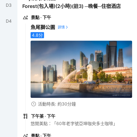
D
3
Forest(包入場)(2小時)(註3) ─晚餐─住宿酒店
景點
· 下午
D
4
魚尾獅公園
4.8
分
活動時長: 約30分鐘
下午茶
· 下午
悠閒美點：「60年老字號亞坤咖央多士咖啡」
景點
· 下午