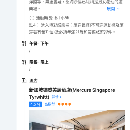
洋館等。無庸置疑，聖淘沙島已堪稱是男女老幼的遊
樂場。
展開
活動時長: 約1小時
註4： 進入博彩娛樂場：須穿長褲(不可穿運動褲及須
穿著有領T-恤)及必須年滿21歲和帶備旅遊證件。
午餐
· 下午
/
晚餐
· 晚上
/
酒店
新加坡德威美居酒店(Mercure Singapore
Tyrwhitt)
4.3
分
高檔型