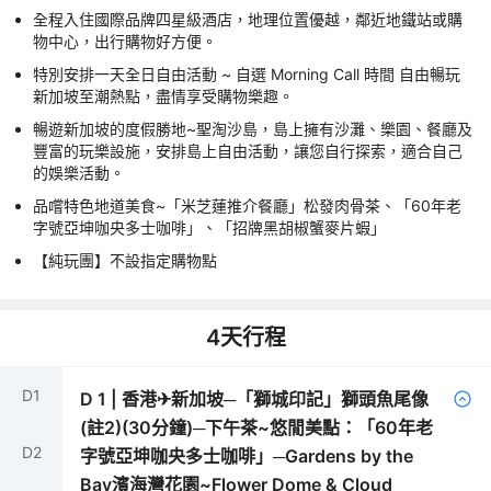
全程入住國際品牌四星級酒店，地理位置優越，鄰近地鐵站或購
物中心，出行購物好方便。
特別安排一天全日自由活動 ~ 自選 Morning Call 時間 自由暢玩
新加坡至潮熱點，盡情享受購物樂趣。
暢遊新加坡的度假勝地~聖淘沙島，島上擁有沙灘、樂園、餐廳及
豐富的玩樂設施，安排島上自由活動，讓您自行探索，適合自己
的娛樂活動。
品嚐特色地道美食~「米芝蓮推介餐廳」松發肉骨茶、「60年老
字號亞坤咖央多士咖啡」、「招牌黑胡椒蟹麥片蝦」
【純玩團】不設指定購物點
4
天行程
D
1
D
1
|
香港✈新加坡─「獅城印記」獅頭魚尾像
(註2)(30分鐘)─下午茶~悠閒美點：「60年老
D
2
字號亞坤咖央多士咖啡」─Gardens by the
Bay濱海灣花園~Flower Dome & Cloud