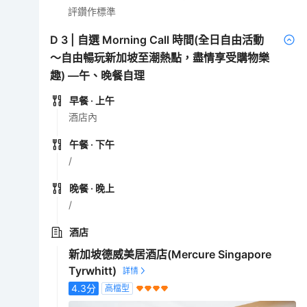
評鑽作標準
D
3
|
自選 Morning Call 時間(全日自由活動
～自由暢玩新加坡至潮熱點，盡情享受購物樂
趣) —午、晚餐自理
早餐
· 上午
酒店內
午餐
· 下午
/
晚餐
· 晚上
/
酒店
新加坡德威美居酒店(Mercure Singapore
Tyrwhitt)
4.3
分
高檔型