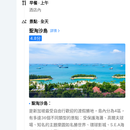
早餐
· 上午
酒店內
景點
· 全天
聖淘沙島
4.8
分
聖淘沙島
：
是新加坡最受自由行歡迎的渡假勝地，島內分為4區，
有多達36個不同類型的景點︰受保護海灘、高爾夫球
場、知名的主題樂園如名勝世界、環球影城、S.E.A海