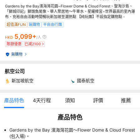
Gardens by the Bay濱海灣花園~Flower Dome & Cloud Forest、聖淘沙島、
「獅城印記」獅頭魚尾像、華人聚居地～牛車水、星耀樟宜~世界最高的室內瀑
布、充裕自由活動時間暢玩新加坡至潮熱點 【純玩團】不設指定購物點 -
超值滿FUN
無購物
半自由行團
5,099+
HKD
/人
限額優惠
已減
2100
無購物
航空公司
新加坡航空
國泰航空
產品特色
4
天行程
須知
評價
推薦
產品特色
Gardens by the Bay 濱海灣花園～Flower Dome & Cloud Forest
(包入場)。