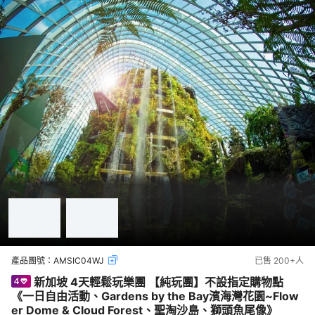
產品團號：
AMSIC04WJ
已售
200+
人
新加坡 4天輕鬆玩樂團 【純玩團】不設指定購物點
《一日自由活動、Gardens by the Bay濱海灣花園~Flow
er Dome & Cloud Forest、聖淘沙島、獅頭魚尾像》