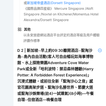
或
新加坡帝盛酒店(Dorsett Singapore)
《國際品牌四星級》 Mercure Singapore /Aloft
Singapore /Novtel on Kitchener/Momentus Hotel
Alexandra/Dorsett Singapore
其他
以永安旅遊網站酒店平台評定的酒店等級及用戶體驗
評鑽作標準
D
2
|
新加坡─早上約09:30離開酒店─聖淘沙
島─島內自由活動(客人可自由暢玩如海事博物
館、水上探險樂園Adventure Cove Water
Park或全新「哈利波特：禁忌森林體驗(Harry
Potter: A Forbidden Forest Experience)」
沉浸式體驗，或前往全新「聖淘沙心之音」感
官花園高架步道、聖淘沙名勝世界、節慶大道
或聖淘沙娛樂場(註4)一試運氣)(8小時)—午餐
自理─住宿酒店—晚餐自理