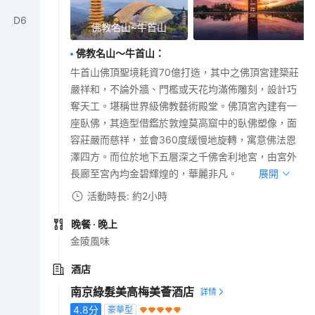
D
6
佛教名山~牛首山
佛教名山～牛首山
：
牛首山佛頂聖境耗資70億打造，其中之佛頂宮建築莊
嚴祥和，不論外牆、門檻或天花均滿佈雕刻，設計巧
奪天工。堪稱世界級佛教藝術殿堂。佛頂宮內建有一
座臥佛，其造型借鑑於敦煌莫高窟中的臥佛塑像，面
容莊嚴而慈祥，並會360度緩慢地旋轉，寓意佛法恩
澤四方。而位於地下五層深之千佛舍利地宮，由宮外
長廊至宮內均金碧輝煌的，華麗非凡。
展開
活動時長: 約2小時
晚餐
· 晚上
金陵風味
酒店
南京綠髮美高梅美薈酒店
4.8
分
豪華型