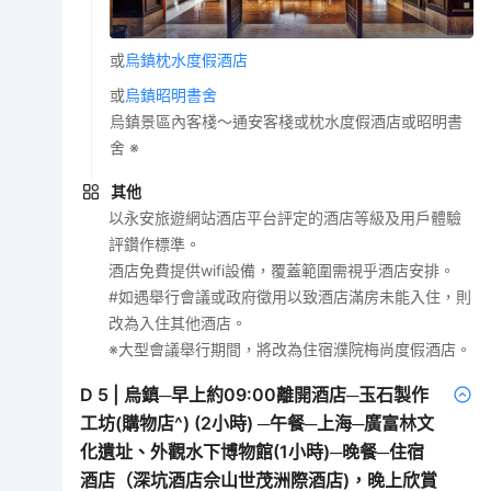
或
烏鎮枕水度假酒店
或
烏鎮昭明書舍
烏鎮景區內客棧～通安客棧或枕水度假酒店或昭明書
舍 ※
其他
以永安旅遊網站酒店平台評定的酒店等級及用戶體驗
評鑽作標準。
酒店免費提供wifi設備，覆蓋範圍需視乎酒店安排。
#如遇舉行會議或政府徵用以致酒店滿房未能入住，則
改為入住其他酒店。
※大型會議舉行期間，將改為住宿濮院梅尚度假酒店。
D
5
|
烏鎮─早上約09:00離開酒店─玉石製作
工坊(購物店^) (2小時) ─午餐─上海─廣富林文
化遺址、外觀水下博物館(1小時)─晚餐─住宿
酒店（深坑酒店佘山世茂洲際酒店)，晚上欣賞