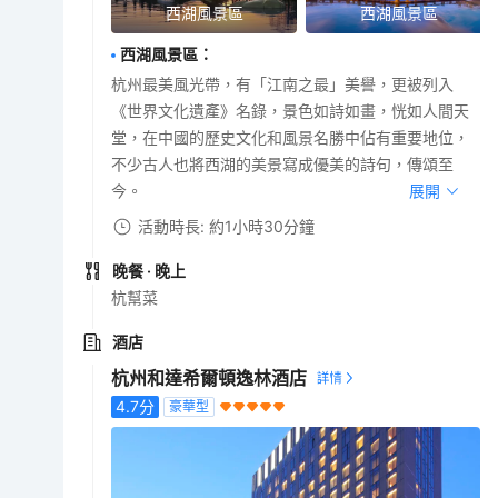
西湖風景區
西湖風景區
西湖風景區
：
杭州最美風光帶，有「江南之最」美譽，更被列入
《世界文化遺產》名錄，景色如詩如畫，恍如人間天
堂，在中國的歷史文化和風景名勝中佔有重要地位，
不少古人也將西湖的美景寫成優美的詩句，傳頌至
今。
展開
活動時長: 約1小時30分鐘
晚餐
· 晚上
杭幫菜
酒店
杭州和達希爾頓逸林酒店
4.7
分
豪華型