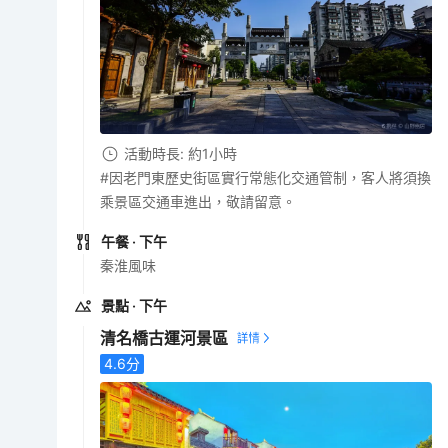
活動時長: 約1小時
#因老門東歷史街區實行常態化交通管制，客人將須換
乘景區交通車進出，敬請留意。
午餐
· 下午
秦淮風味
景點
· 下午
清名橋古運河景區
4.6
分