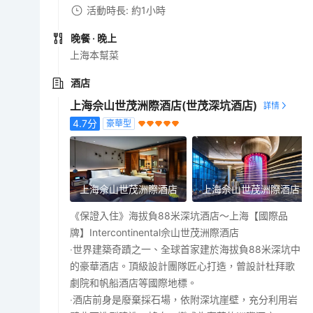
活動時長: 約1小時
晚餐
· 晚上
上海本幫菜
酒店
上海佘山世茂洲際酒店(世茂深坑酒店)
4.7
分
豪華型
上海佘山世茂洲際酒店
上海佘山世茂洲際酒店
《保證入住》海拔負88米深坑酒店～上海【國際品
牌】Intercontinental佘山世茂洲際酒店
‧世界建築奇蹟之一、全球首家建於海拔負88米深坑中
的豪華酒店。頂級設計團隊匠心打造，曾設計杜拜歌
劇院和帆船酒店等國際地標。
‧酒店前身是廢棄採石場，依附深坑崖壁，充分利用岩