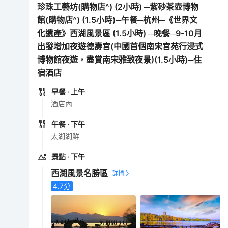
珍珠工藝坊(購物店^) (2小時) ─紫砂茶壺博物
館(購物店^) (1.5小時)─午餐─杭州─《世界文
化遺產》西湖風景區 (1.5小時) ─晚餐─9-10月
出發增加夜遊德壽宮(中國首個南宋宮苑行浸式
博物館夜遊，盡賞南宋雅致夜景)(1.5小時)─住
宿酒店
早餐
· 上午
酒店內
午餐
· 下午
太湖湖鮮
景點
· 下午
西湖風景名勝區
4.7
分