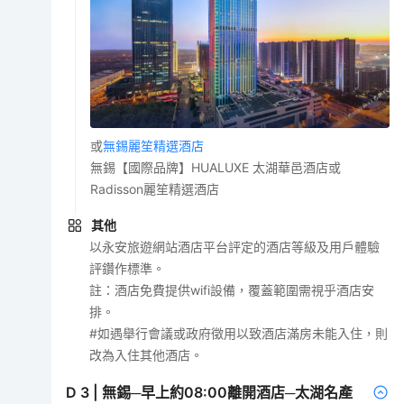
或
無錫麗笙精選酒店
無錫【國際品牌】HUALUXE 太湖華邑酒店或
Radisson麗笙精選酒店
其他
以永安旅遊網站酒店平台評定的酒店等級及用戶體驗
評鑽作標準。
註：酒店免費提供wifi設備，覆蓋範圍需視乎酒店安
排。
#如遇舉行會議或政府徵用以致酒店滿房未能入住，則
改為入住其他酒店。
D
3
|
無錫─早上約08:00離開酒店─太湖名產