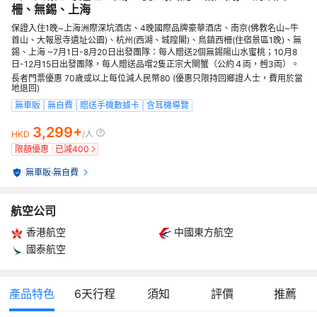
柵、無錫、上海
保證入住1晚~上海洲際深坑酒店、4晚國際品牌豪華酒店、南京(佛教名山~牛
首山、大報恩寺遺址公園)、杭州(西湖、城隍閣)、鳥鎮西柵(住宿景區1晚)、無
錫、上海 ~7月1日-8月20日出發團隊：每人贈送2個無錫陽山水蜜桃；10月8
日-12月15日出發團隊，每人贈送品嚐2隻正宗大閘蟹（公約４両，乸3両）。
長者門票優惠 70歲或以上每位減人民幣80 (優惠只限持回鄉證人士，費用於當
地退回)
無車販
無自費
贈送手機數據卡
含耳機導覽
3,299+
HKD
/人
限額優惠
已減
400
無車販
·
無自費
航空公司
香港航空
中國東方航空
國泰航空
產品特色
6
天行程
須知
評價
推薦