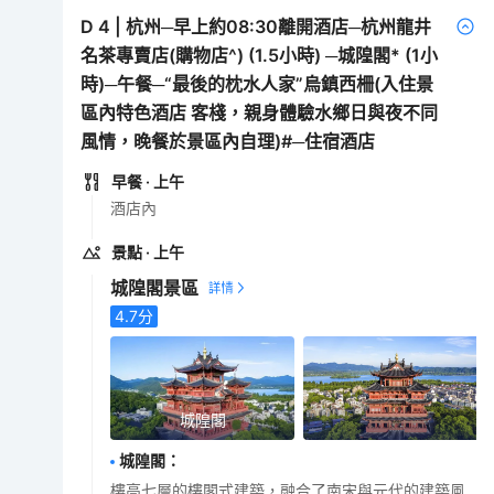
D
4
|
杭州─早上約08:30離開酒店─杭州龍井
名茶專賣店(購物店^) (1.5小時) ─城隍閣* (1小
時)─午餐─“最後的枕水人家”烏鎮西柵(入住景
區內特色酒店 客棧，親身體驗水鄉日與夜不同
風情，晚餐於景區內自理)#─住宿酒店
早餐
· 上午
酒店內
景點
· 上午
城隍閣景區
4.7
分
城隍閣
城隍閣
：
樓高七層的樓閣式建築，融合了南宋與元代的建築風