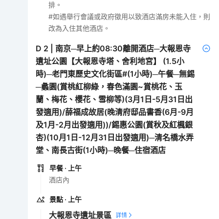
排。
#如遇舉行會議或政府徵用以致酒店滿房未能入住，則
改為入住其他酒店。
D
2
|
南京─早上約08:30離開酒店─大報恩寺
遺址公園【大報恩寺塔、舍利地宮】 (1.5小
時)─老門東歷史文化街區#(1小時)─午餐─無錫
─蠡園(賞桃紅柳綠，春色滿園~賞桃花、玉
蘭、梅花、櫻花、雪柳等)(3月1日-5月31日出
發適用)/薛福成故居(晚清府邸品書香(6月-9月
及1月-2月出發適用))/錫惠公園(賞秋及紅楓銀
杏)(10月1日-12月31日出發適用)─清名橋水弄
堂、南長古街(1小時)─晚餐─住宿酒店
早餐
· 上午
酒店內
景點
· 上午
大報恩寺遺址景區