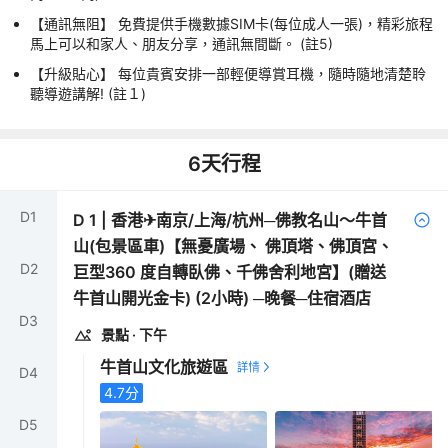
【通訊無阻】 免費提供手機數據SIM卡(每位成人一張)，精彩旅程
馬上可以和家人、朋友分享，通訊無間斷。 (註5)
【升級貼心】 每位貴賓安排一部輕便導賞耳機，隨時隨地清楚聆
聽導遊講解! (註１)
6
天行程
D
1
D
1
|
香港✈南京/上海/杭州─佛教名山～牛首
山(包景區車)【無憂廣場、 佛頂塔、佛頂宮、
D
2
巨型360 度自轉臥佛、千佛舍利地宮】(贈送
牛首山開光金卡) (2小時) ─晚餐─住宿酒店
D
3
景點
· 下午
牛首山文化旅遊區
D
4
4.7
分
D
5