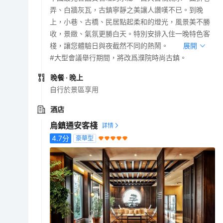
弄、白牆灰瓦，古鎮寧靜之美讓人讚嘆不已。到晚
上，小巷、古橋、民居點起柔和的燈光，風景美不勝
收，景緻、氣氛更勝白天。特別安排入住一晚特色客
棧，讓您體驗日與夜截然不同的熱鬧。
展開
#大型會議舉行期間，將改爲濮院時尚古鎮。
晚餐
· 晚上
自行於景區享用
酒店
烏鎮通安客棧
4.7
分
豪華型