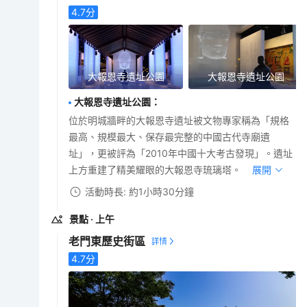
4.7
分
大報恩寺遺址公園
大報恩寺遺址公園
大報恩寺遺址公園
：
位於明城牆畔的大報恩寺遺址被文物專家稱為「規格
最高、規模最大、保存最完整的中國古代寺廟遺
址」，更被評為「2010年中國十大考古發現」。遺址
上方重建了精美耀眼的大報恩寺琉璃塔。
展開
活動時長: 約1小時30分鐘
景點
· 上午
老門東歷史街區
4.7
分