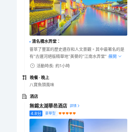
清名橋水弄堂
：
薈萃了豐富的歷史遺存和人文景觀。其中最著名的是
有"古運河絕版精華地"美譽的"江南水弄堂"。
展開
活動時長: 約1小時
晚餐
· 晚上
八寶魚頭風味
酒店
無錫太湖華邑酒店
4.8
分
豪華型