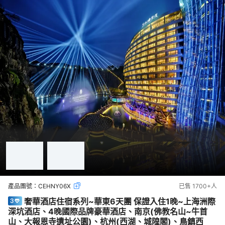
產品團號：
CEHNY06X
已售
1700+
人
奢華酒店住宿系列~華東6天團 保證入住1晚~上海洲際
深坑酒店、4晚國際品牌豪華酒店、南京(佛教名山~牛首
山、大報恩寺遺址公園)、杭州(西湖、城隍閣)、鳥鎮西