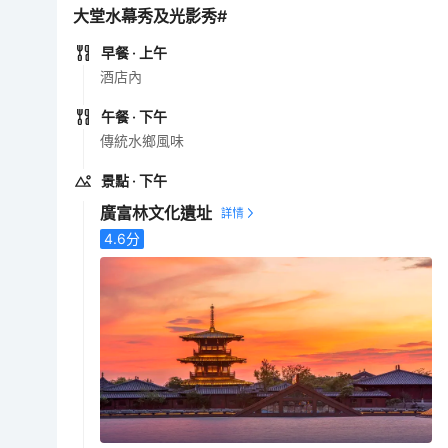
大堂水幕秀及光影秀#
早餐
· 上午
酒店內
午餐
· 下午
傳統水鄉風味
景點
· 下午
廣富林文化遺址
4.6
分