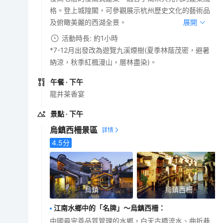
格。登上城隍閣，可參觀展示杭州歷史文化的藝術品
及俯瞰美麗的西湖全景。
展開
活動時長: 約1小時
*7-12月出發改為遊覽九溪煙樹(夏季林蔭茂密，避暑
納涼，秋季紅楓漫山，層林盡染)。
午餐
· 下午
龍井茶香宴
景點
· 下午
烏鎮西柵景區
4.5
分
烏鎮
烏鎮西柵
江南水鄉中的「名牌」～烏鎮西柵
：
中國最完善品質管理的水鄉，白天古橋流水、曲折巷