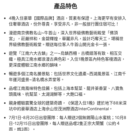
產品特色
4晚入住豪華【國際品牌】酒店，質素有保證。上海更罕有安排入
住奢華酒店，份外尊貴，享受非凡，非一般旅行團住宿可比！
漫遊南京佛教名山~牛首山，深入世界級佛教藝術殿堂「佛頂
宮」，莊嚴祥和，金碧輝煌，華麗非凡，設計巧奪天工，堪稱世
界級佛教藝術殿堂。贈送每位客人牛首山開光金卡一張。
遊覽「江南六大古鎮」之一~烏鎮西柵，古橋錯落有致、相互交
織，極具江南水鄉浪漫古典色彩。入住1晚景區內特色客棧酒店，
更深度體驗江南水鄉的韻味。
暢遊多個江南名勝景點：包括世界文化遺產~西湖風景區、江南千
年運河盛景~清名橋水弄堂等。
品嚐江南風味特色佳餚，包括上海本幫菜、龍井茶香宴、八寶魚
頭風味、杭幫菜、太湖湖鮮等，大飽口福。
親身體驗震驚全球的建築奇蹟，《保證入住1晚》建於地下88米深
坑中的豪華酒店上海佘山世茂洲際酒店InterContinental。
7月1日-8月20日出發團隊：每人贈送2個無錫陽山水蜜桃；10月8
日-12月15日出發團隊，每人贈送品嚐2隻正宗大閘蟹（公約４
両，乸3両）。