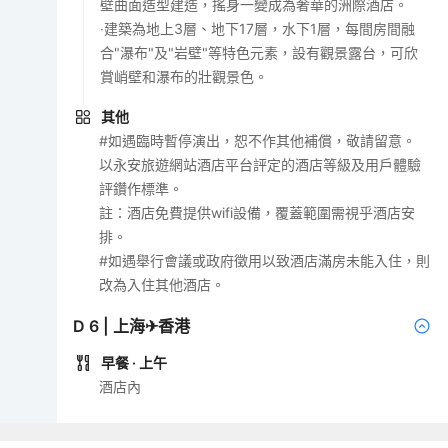
壁曲面造型建造，搖身一變成為奢華的洲際酒店。
‧建築為地上3層、地下17層，水下1層，‌每間房間融
合"瀑布"及"岩壁"等特色元素，設有觀景露台，可欣
賞峭壁和瀑布的壯觀景色。
其他
#如遇臨時暫停演出，恕不作其他補償，敬請留意。
以永安旅遊網站酒店平台評定的酒店等級及用戶體驗
評鑽作標準。
註：酒店免費提供wifi設備，覆蓋範圍需視乎酒店安
排。
#如遇舉行會議或政府徵用以致酒店滿房未能入住，則
改為入住其他酒店。
D
6
|
上海✈香港
早餐
· 上午
酒店內