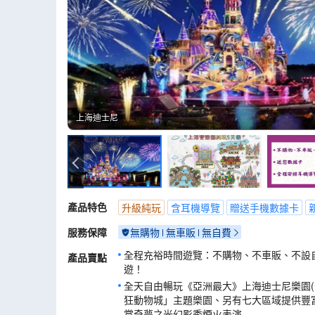
上海迪士尼
上海迪士尼
產品特色
升級純玩
含耳機導覽
贈送手機數據卡
服務保障
無購物
無車販
無自費
全程充裕時間遊覽：不購物、不車販、不設
產品賣點
遊！
全天自由暢玩《亞洲最大》上海迪士尼樂園(
狂動物城」主題樂園、另有七大區域提供豐
賞奇夢之光幻影秀煙火表演