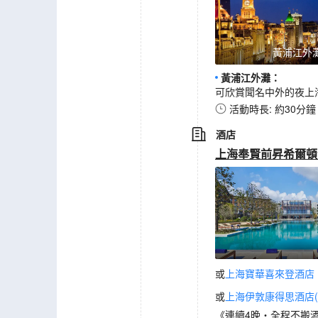
黃浦江外
黃浦江外灘
：
可欣賞聞名中外的夜上
活動時長: 約30分鐘
酒店
上海奉賢前昇希爾頓
或
上海寶華喜來登酒店
或
上海伊敦康得思酒店(
《連續4晚‧全程不搬