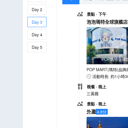
Day
2
景點
· 下午
泡泡瑪特全球旗艦店
Day
3
Day
4
Day
5
POP瑪特全球
POP MART(瑪特
活動時長: 約1小時3
晚餐
· 晚上
三黃雞
景點
· 晚上
外灘
4.8
分