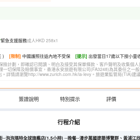
緊急支援服務
成人HKD 258x1
 )
[限制]
中國護照往返內地不受保
[提示]
出發當日17歲以下按小童
保險計劃，即確認已閱讀、明白及接受其保單條款、客戶聲明及收集個人
切保障及賠償事宜，香港永安旅遊有限公司(FA3248)為其委任之一般
覽http://www.zurich.com.hk/ia-levy。旅遊業監管局(T
簽證說明
特別提示
評價
行程介紹
─泡泡瑪特全球旗艦店(1.5小時) ─晚餐─漫步萬國建築博覽群、黃浦江欣