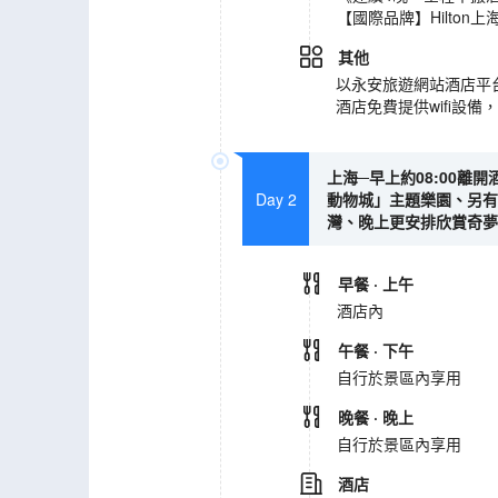
【國際品牌】Hilton
其他
以永安旅遊網站酒店平
酒店免費提供wifi設
上海─早上約08:00離
Day 2
動物城」主題樂園、另有
灣、晚上更安排欣賞奇夢之
早餐
· 上午
酒店內
午餐
· 下午
自行於景區內享用
晚餐
· 晚上
自行於景區內享用
酒店