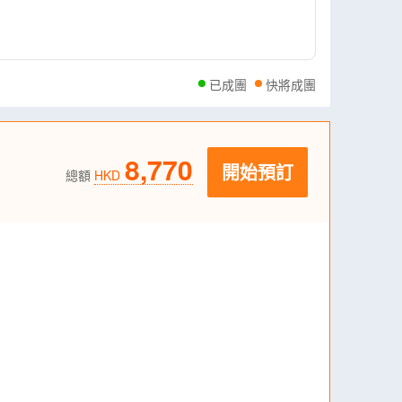
已成團
快將成團
8,770
開始預訂
總額
HKD