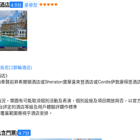
酒店
4.5
分
豪華型
吳淞口郵輪港店)
酒店》
上海奉賢前昇希爾頓酒店或Sheraton寶華喜來登酒店或Cordis伊敦康得思酒
別情況，樂園有可能取消個別活動及表演，個別設施及項目開放與否，以官
台評定的酒店等級及用戶體驗評鑽作標準
備，覆蓋範圍需視乎酒店安排。
已含門票
)
4.7
分