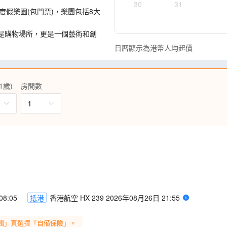
30
31
度假樂園(包門票)，樂團包括8大
僅是購物場所，更是一個藝術和創
日曆顯示為港幣人均起價
香，集觀光旅遊、購物、休閒娛
，漫步觀賞萬國建築博覽群。
1歲)
房間數
街】，傳說中的十里洋場和聞名
1
上海迪士尼十週年磁貼/徽章盲盒。
與限定驚喜帶回家! (盲盒隨機
送隨機一款迪士尼商品，包括但
位成人一張)，精彩旅程馬上可以和
賓都能清楚聆聽導遊講解，投入精
8:05
抵港
香港航空 HX 239 2026年08月26日 21:55
輯」頁選擇「自備保險」。