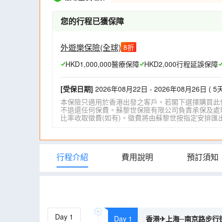
您的行程已獲保障
外遊樂保險(全球)
8
折
HKD1,000,000醫療保障
HKD2,000行程延誤保障
[受保日期]
2026年08月22日 - 2026年08月26日 ( 5天
本保險只適用於香港出發之客戶。若閣下選擇購買此
不退還任何保費。蘇黎世保險有限公司負責承保及處理一
比率收取徵費(如有)。徵費將由蘇黎世按指定安排匯出。詳情請瀏
行程介紹
費用說明
預訂須知
Day
1
Day 1
香港✈上海─南京路步行街