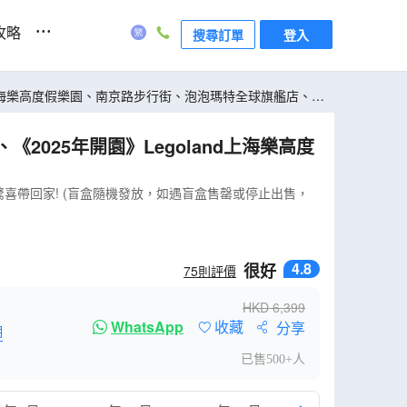
...
攻略
搜尋訂單
登入
喜帶回家! (盲盒隨機發放，如遇盲盒售罄或停止出售，
4.8
很好
75
則評價
HKD
6,399
WhatsApp
收藏
分享
明
已售500+人