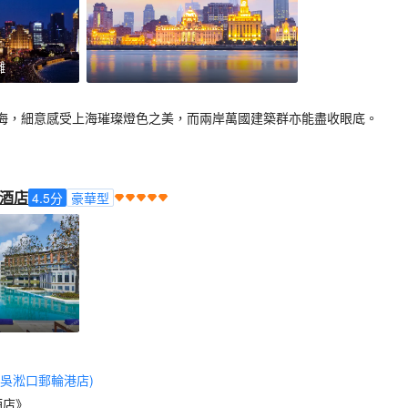
灘
海，細意感受上海璀璨燈色之美，而兩岸萬國建築群亦能盡收眼底。
酒店
4.5
分
豪華型
吳淞口郵輪港店)
酒店》