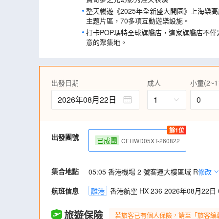
整天暢遊《2025年全新盛大開園》上海樂高
主題片區，70多項互動遊樂設施。
打卡POP瑪特全球旗艦店，這家旗艦店不
意的聚集地。
前往上海【城隍廟】商圈，城隍廟內古色古
樂和歷史文化於一身。
漫遊上海最有名地標之一，上海黃埔江外灘
出發日期
成人
小童(2~1
遊覽上海最熱鬧的購物區之一【南京路步行
已久的上海灘。
2026年08月22日
1
0
7月1日-8月31日出發團隊：每人贈送一個
超有收藏感，跟團輕鬆暢玩童話王國，把快樂
發放，如遇盲盒售罄或停止出售，則改為贈
餘1位
出發團號
不限於徽章、磁貼、鑰匙圈、配飾等)
已成團
CEHWD05XT-260822
【通訊無阻】 免費提供手機數據SIM卡(每
家人、朋友分享，通訊無間斷。 (註5)
集合地點
【升級貼心】 安排耳機導賞，讓每一位貴
05:05 香港機場 2 號客運大樓區域 R
修改
彩旅程！ (註1)
航班信息
離港
香港航空 HX 236 2026年08月22日 0
旅遊保險
若旅客已有個人保險，請至「旅客編