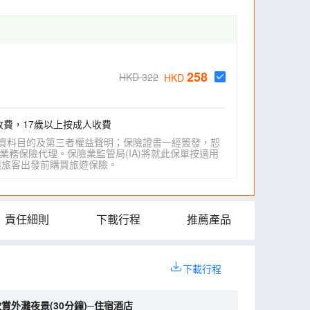
258
HKD 322
HKD
收費，17歲以上按成人收費
資料目的及第三者權益聲明；保險證書一經簽發，恕
業務保險代理。保險業監管局(IA)將就此保單按適用
IA)建議旅客出發前購買旅遊保險。
責任細則
下載行程
推薦產品
下載行程
賞外灘夜景(30分鐘)─住宿酒店