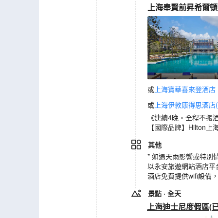
上海奉賢前昇希爾頓
或
上海寶華喜來登酒店
或
上海伊敦康得思酒店(
《連續4晚‧全程不搬
【國際品牌】Hilton
其他
* 如遇天雨影響或特
以永安旅遊網站酒店平
酒店免費提供wifi設
景點
· 全天
上海迪士尼度假區
(