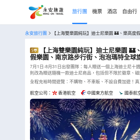
旅行團
機票
酒店
自由行
永安旅行團
【上海雙樂園純玩】迪士尼樂園 🏰、樂高度假樂園5天團 《全日自由暢玩》上海迪士尼、《2025年開園》Legoland上海樂高度假樂園、
浦江外灘、朱家角古鎮(CEHWD05XT)
【上海雙樂園純玩】迪士尼樂園 🏰、樂高度假樂園5天團 《全日自由暢玩》上海迪士
假樂園、南京路步行街、泡泡瑪特全球旗艦
7月1日-8月31日出發團隊：每人贈送一個上海迪士尼
則改為贈送隨機一款迪士尼商品，包括但不限於徽章、磁
全程充裕時間遊覽：不購物、不車販、不設自費加遊！真
航空公司：
香港航空
中國東方航空
國泰航