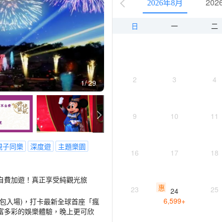
202
2026年8月
日
一
二
2
3
4
1
29
9
10
11
親子同樂
深度遊
主題樂園
16
17
18
自費加遊！真正享受純觀光旅
惠
23
25
24
6,599
+
包入場)，打卡最新全球首座「瘋
富多彩的娛樂體驗，晚上更可欣