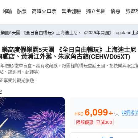
郵輪
船票
高鐵火車票
當地體驗
獨立包團
優惠
旅遊
南京路步行街、泡泡瑪特全球旗艦店、黃
尼、《2025年開園》Legoland上海樂高度
店、黃浦江外灘、朱家角古鎮(CEHWD05XT)
十週年磁貼/徽章盲盒。超有收藏感，跟團輕鬆暢玩童話王國，把快樂與限定驚
貼、鑰匙圈、配飾等)
正享受純觀光旅遊！
空
6,099
+
起價說
HKD
/人
限額優惠
已減
300