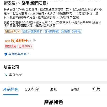
術表演)、 洛陽(龍門石窟)
特別安排：7-9月出發團隊，贈送景區文創雪糕一支。 西安(秦始皇兵馬俑、小
雁塔、西安博物院、大唐不夜城、永興坊、鐘鼓樓廣場)、 登封(少林寺、塔
林、體驗非遺養生八段錦、觀看武術表演)、 洛陽(龍門石窟)
長者門票優惠 60-69歲～減人民幣100； 70歲或以上～減人民幣200 (優惠只
限持回鄉證中國籍人仕，費用於當地退回)
超值滿FUN
贈送手機數據卡
含耳機導覽
無購物
無車販
5,499+
HKD
/人
限額優惠
已減
800
無購物
·
無車販
航空公司
國泰航空
產品特色
5
天行程
須知
評價
推薦
產品特色