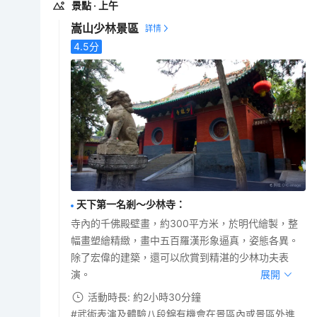
景點
· 上午
嵩山少林景區
4.5
分
天下第一名剎～少林寺
：
寺內的千佛殿壁畫，約300平方米，於明代繪製，整
幅畫塑繪精緻，畫中五百羅漢形象逼真，姿態各異。
除了宏偉的建築，還可以欣賞到精湛的少林功夫表
演。
展開
活動時長: 約2小時30分鐘
#武術表演及體驗八段錦有機會在景區內或景區外進