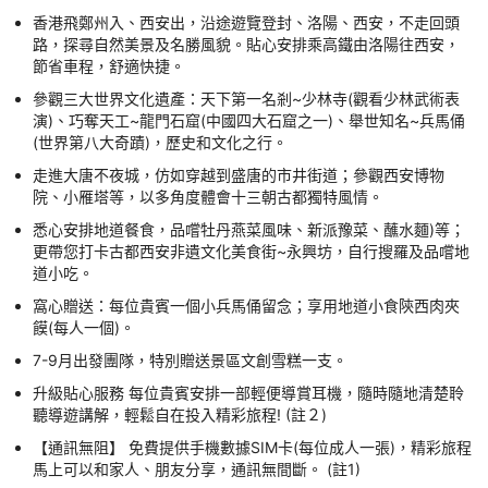
香港飛鄭州入、西安出，沿途遊覽登封、洛陽、西安，不走回頭
路，探尋自然美景及名勝風貌。貼心安排乘高鐵由洛陽往西安，
節省車程，舒適快捷。
參觀三大世界文化遺產：天下第一名剎~少林寺(觀看少林武術表
演)、巧奪天工~龍門石窟(中國四大石窟之一)、舉世知名~兵馬俑
(世界第八大奇蹟)，歷史和文化之行。
走進大唐不夜城，仿如穿越到盛唐的市井街道；參觀西安博物
院、小雁塔等，以多角度體會十三朝古都獨特風情。
悉心安排地道餐食，品嚐牡丹燕菜風味、新派豫菜、蘸水麵)等；
更帶您打卡古都西安非遺文化美食街~永興坊，自行搜羅及品嚐地
道小吃。
窩心贈送：每位貴賓一個小兵馬俑留念；享用地道小食陝西肉夾
饃(每人一個)。
7-9月出發團隊，特別贈送景區文創雪糕一支。
升級貼心服務 每位貴賓安排一部輕便導賞耳機，隨時隨地清楚聆
聽導遊講解，輕鬆自在投入精彩旅程! (註２)
【通訊無阻】 免費提供手機數據SIM卡(每位成人一張)，精彩旅程
馬上可以和家人、朋友分享，通訊無間斷。 (註1)