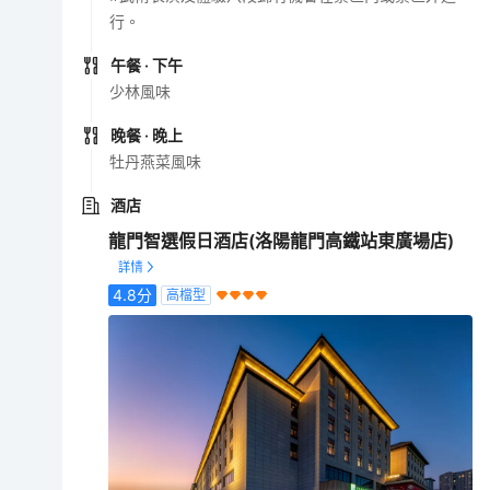
行。
午餐
· 下午
少林風味
晚餐
· 晚上
牡丹燕菜風味
酒店
龍門智選假日酒店(洛陽龍門高鐵站東廣場店)
4.8
分
高檔型