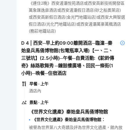
《連住2晚》西安滻灞悅苑酒店或西安高新技術開發區
萬象匯逸扉酒店或西安滻灞假日酒店(砂之船奧萊店)
或西安高新假日酒店(金光門地鐵站店)或西安大興智選
假日酒店(光化門地鐵站店)或西安滻灞萬豪萬楓酒店
(務莊地鐵站店)
D
4
|
西安─早上約09:00離開酒店─臨潼─秦
始皇兵馬俑博物館(包電瓶車入場)【一、二、
三號坑】(2.5小時)─午餐─自費活動:《駝鈴傳
奇》絲路歌舞秀 ─鐘鼓樓廣場、回民一條街(1
小時)─晚餐─住宿酒店
早餐
· 上午
酒店內
景點
· 上午
《世界文化遺產》秦始皇兵馬俑博物館
《世界文化遺產》秦始皇兵馬俑博物館
：
被譽為世界第八大奇蹟及評為世界文化遺產，館內放