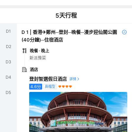
5
天行程
D
1
D
1
|
香港✈鄭州─登封─晚餐─漫步迎仙閣公園
(40分鐘)─住宿酒店
D
2
晚餐
· 晚上
新派豫菜
D
3
酒店
D
4
登封智選假日酒店
4.6
分
高檔型
D
5