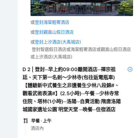
或
登封海棠輕奢酒店
或
登封觀嵩山假日酒店
或
登封上汐酒店(大禹城店)
登封智選假日酒店或海棠輕奢酒店或觀嵩山假日酒店
或上汐酒店(大禹城店)
D
2
|
登封─早上約09:00離開酒店─禪宗祖
廷、天下第一名剎～少林寺(包往返電瓶車)
【體驗新中式養生之非遺養生少林八段錦#、
觀看武術表演#】(2.5小時)─午餐 ─少林寺常
住院、塔林(1小時)─洛陽─自費活動:隋唐洛陽
城國家遺址公園˙明堂天堂 ─晚餐─住宿酒店
早餐
· 上午
酒店內