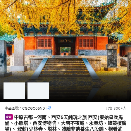
產品團號：
CGCGO05ND
已售
300+
人
中原古都 ~河南、西安5天純玩之旅 西安(秦始皇兵馬
俑、小雁塔、西安博物院、大唐不夜城、永興坊、鐘鼓樓廣
場)、 登封(少林寺、塔林、體驗非遺養生八段錦、觀看武