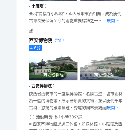
小雁塔
：
全稱“薦福寺小雁塔”，與大雁塔東西相向，成為唐代
古都長安保留至今的兩處重要標誌之一。
展開
或
西安博物院
4.6
分
西安博物院
西安博物院
西安博物院
：
陝西省西安市的一座集博物館、名勝古迹、城市園林
為一體的博物館，展示著珍貴的文物，並以唐代千年
古塔、悠揚的雁塔晨鍾、秀麗的園林景觀而聞名。
展開
活動時長: 約1小時30分鐘
# 西安巿博物館逄週二休館，如遇休館，小雁塔及西