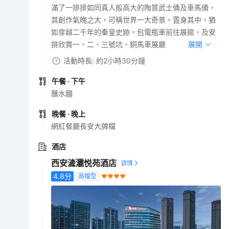
滿了一排排如同真人般高大的陶質武士俑及車馬俑，
其創作氣魄之大，可稱世界一大奇景。置身其中，猶
如穿越二千年的秦皇史跡。包電瓶車前往展館，及安
排欣賞一、二、三號坑、銅馬車展廳
展開
活動時長: 約2小時30分鐘
午餐
· 下午
蘸水麵
晚餐
· 晚上
網紅餐廳長安大牌檔
酒店
西安滻灞悦苑酒店
4.8
分
高檔型