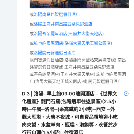
或
洛陽南昌路智選假日酒店
或
洛陽王府井南昌路亞朵見野酒店
或
洛陽吾朵麗呈酒店(王府井大衞天地店)
或
維也納國際酒店(洛陽大衞天地王城公園店)
或
洛陽開元智選假日酒店
龍門智選假日酒店(洛陽龍門高鐵站東廣場店)或 南昌
路智選假日酒店或 王府井南昌路亞朵見野酒店
或吾朵麗呈酒店(王府井大衞天地店)或 維也納國際酒
店(洛陽大衞天地王城公園店)或 開元智選假日酒店
D
3
|
洛陽─早上約09:00離開酒店─《世界文
化遺產》龍門石窟(包電瓶車往返景區)(2.5小
時)─午餐─洛陽─(乘高鐵約2小時)─西安 ─外
觀大雁塔、大唐不夜城，可自費品嚐地道小吃
肉夾饃、水盆羊肉、甑糕、泡饃等，晚餐於步
行街自理(1.5小時)─住宿酒店