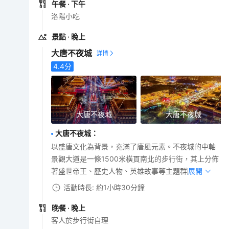
午餐
· 下午
洛陽小吃
景點
· 晚上
大唐不夜城
4.4
分
大唐不夜城
大唐不夜城
大唐不夜城
：
以盛唐文化為背景，充滿了唐風元素。不夜城的中軸
景觀大道是一條1500米橫貫南北的步行街，其上分佈
著盛世帝王、歷史人物、英雄故事等主題群雕。
展開
活動時長: 約1小時30分鐘
晚餐
· 晚上
客人於步行街自理