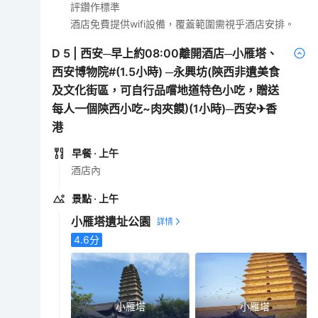
評鑽作標準
酒店免費提供wifi設備，覆蓋範圍需視乎酒店安排。
D
5
|
西安─早上約08:00離開酒店─小雁塔、
西安博物院#(1.5小時) ─永興坊(陝西非遺美食
及文化街區，可自行品嚐地道特色小吃，贈送
每人一個陝西小吃~肉夾饃)(1小時)─西安✈香
港
早餐
· 上午
酒店內
景點
· 上午
小雁塔遺址公園
4.6
分
小雁塔
小雁塔