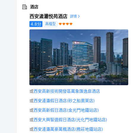
酒店
西安滻灞悦苑酒店
4.8
分
高檔型
或
西安高新技術開發區萬象匯逸扉酒店
或
西安滻灞假日酒店(砂之船奧萊店)
或
西安高新假日酒店(金光門地鐵站店)
或
西安大興智選假日酒店(光化門地鐵站店)
或
西安滻灞萬豪萬楓酒店(務莊地鐵站店)