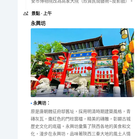
安巿博物院改為高家大院（欣賞民間藝術~皮影戲）。
景點
· 上午
永興坊
永興坊
永興坊
：
原是唐朝魏征府邸舊址，採用明清時期建築風格，青
磚灰瓦，棗紅色的門柱窗櫺，精美的磚雕，彰顯古城
歷史文化的底蘊。永興坊彙集了陝西各地的美食和文
化，漫步在永興坊，品味著陝西三秦大地的風土人情