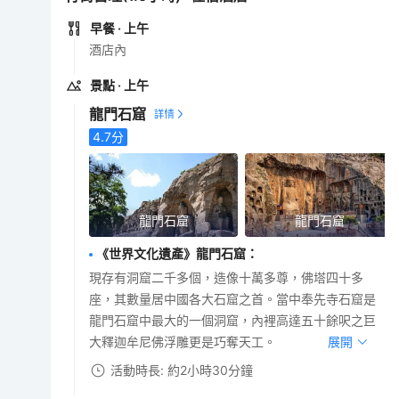
早餐
· 上午
酒店內
景點
· 上午
龍門石窟
4.7
分
龍門石窟
龍門石窟
《世界文化遺產》龍門石窟
：
現存有洞窟二千多個，造像十萬多尊，佛塔四十多
座，其數量居中國各大石窟之首。當中奉先寺石窟是
龍門石窟中最大的一個洞窟，內裡高達五十餘呎之巨
大釋迦牟尼佛浮雕更是巧奪天工。
展開
活動時長: 約2小時30分鐘