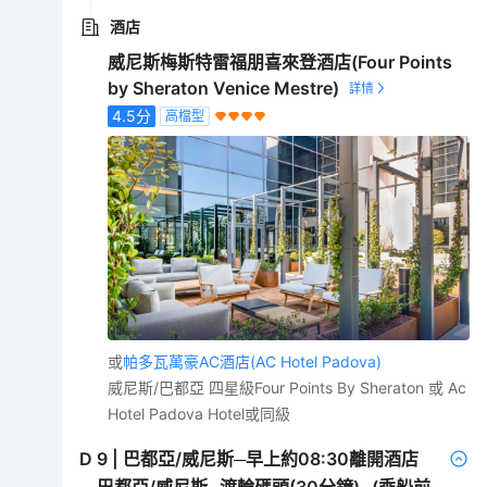
酒店
威尼斯梅斯特雷福朋喜來登酒店(Four Points
by Sheraton Venice Mestre)
4.5
分
高檔型
或
帕多瓦萬豪AC酒店(AC Hotel Padova)
威尼斯/巴都亞 四星級Four Points By Sheraton 或 Ac
Hotel Padova Hotel或同級
D
9
|
巴都亞/威尼斯─早上約08:30離開酒店
—巴都亞/威尼斯─渡輪碼頭(30分鐘)─(乘船前