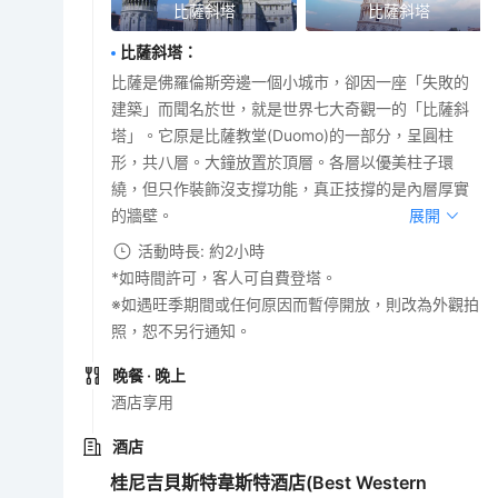
比薩斜塔
比薩斜塔
比薩斜塔
：
比薩是佛羅倫斯旁邊一個小城市，卻因一座「失敗的
建築」而聞名於世，就是世界七大奇觀一的「比薩斜
塔」。它原是比薩教堂(Duomo)的一部分，呈圓柱
形，共八層。大鐘放置於頂層。各層以優美柱子環
繞，但只作裝飾沒支撐功能，真正技撐的是內層厚實
的牆壁。
展開
活動時長: 約2小時
*如時間許可，客人可自費登塔。
※如遇旺季期間或任何原因而暫停開放，則改為外觀拍
照，恕不另行通知。
晚餐
· 晚上
酒店享用
酒店
桂尼吉貝斯特韋斯特酒店(Best Western