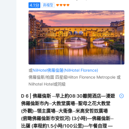
4.1
分
高檔型
或
NilHotel佛羅倫薩(NilHotel Florence)
佛羅倫斯/柏圖 四星級Hilton Florence Metropole 或
Nilhotel Hotel或同級
D
6
|
佛羅倫斯 ─早上約08:30離開酒店—漫遊
佛羅倫斯市內─大教堂廣場─聖母之花大教堂
(外觀)─領主廣場─大衛像─米高安哲奴廣場
(俯瞰佛羅倫斯市安奴河) (3小時)—佛羅倫斯─
比薩 (車程約1.5小時/100公里)—午餐自理 —