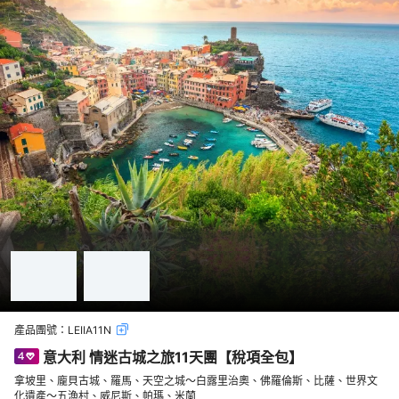
產品團號：
LEIIA11N
意大利 情迷古城之旅11天團【稅項全包】
拿坡里、龐貝古城、羅馬、天空之城～白露里治奧、佛羅倫斯、比薩、世界文
化遺產～五漁村、威尼斯、帕瑪、米蘭