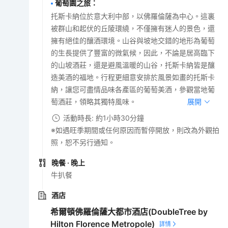
葡萄園之旅
：
托斯卡納位於意大利中部，以佛羅倫薩為中心。這裏
被群山和起伏的丘陵環繞，不僅擁有迷人的景色，還
擁有絕佳的釀酒環境。山谷與坡地交錯的地形為葡萄
的生長提供了豐富的微氣候，因此，不論是居高臨下
的山坡酒莊，還是避風溫暖的山谷，托斯卡納皆是釀
造美酒的福地。行程更細意安排於風景如畫的托斯卡
納，讓您可盡情品味各產區的葡萄美酒，參觀當地葡
萄酒莊，領略其獨特風味。
展開
活動時長: 約1小時30分鐘
※如遇旺季期間或任何原因而暫停開放，則改為外觀拍
照，恕不另行通知。
晚餐
· 晚上
牛扒餐
酒店
希爾頓佛羅倫薩大都市酒店(DoubleTree by
Hilton Florence Metropole)