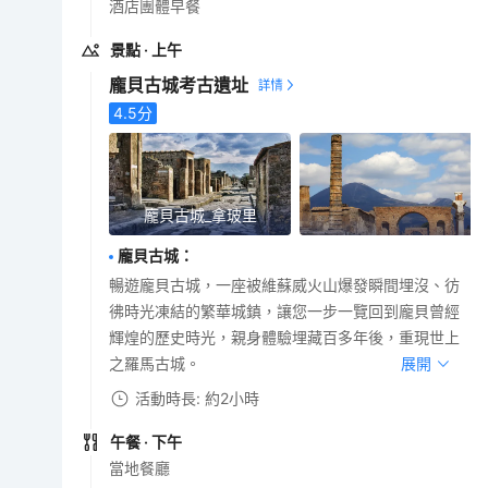
酒店團體早餐
景點
· 上午
龐貝古城考古​​遺址
4.5
分
龐貝古城_拿玻里
龐貝古城
：
暢遊龐貝古城，一座被維蘇威火山爆發瞬間埋沒、彷
彿時光凍結的繁華城鎮，讓您一步一覽回到龐貝曾經
輝煌的歷史時光，親身體驗埋藏百多年後，重現世上
之羅馬古城。
展開
活動時長: 約2小時
午餐
· 下午
當地餐廳