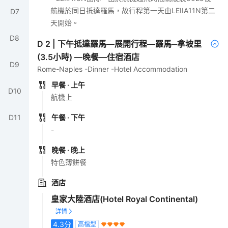
航機於同日抵達羅馬，故行程第一天由LEIIA11N第二
D
7
天開始。
D
8
D
2
|
下午抵達羅馬—展開行程—羅馬─拿坡里
(3.5小時) —晚餐—住宿酒店
D
9
Rome-Naples -Dinner -Hotel Accommodation
早餐
· 上午
D
10
航機上
D
11
午餐
· 下午
-
晚餐
· 晚上
特色薄餅餐
酒店
皇家大陸酒店(Hotel Royal Continental)
4.3
分
高檔型