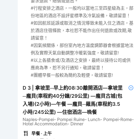
要求退款、賠償或退出。
#行程安排之酒店，一般均以當地三至四星級為主，部
份地區的酒店不設評星標準及冷氣設備，敬請留意！
#如因航班延誤或取消之情況導致未能入住之酒店，基
於酒店住宿條款，本社恕不能作出任何退款或改期,敬
請留意！
#因氣候關係，部份室內地方溫度調節器會根據當地法
例及實際天氣自動調整冷暖氣強度，敬請留意!
#以上各膳食或/及酒店之安排，最終以接待公司或供
應商為準，恕不另行通知，敬請留意！
#團體早餐一般較為簡約及輕便，敬請留意!
D
3
|
拿坡里─早上約08:30離開酒店—拿坡里
─龐貝(車程約40分鐘/29公里) —龐貝古城(包
入場)(2小時)—午餐 —龐貝─羅馬(車程約3.5
小時/245公里) —住宿酒店—晚餐
Naples-Pompei- Pompei Ruine- Lunch- Pompei-Rome-
Hotel Accommodation- Dinner
早餐
· 上午