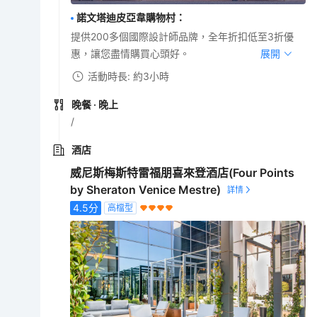
諾文塔迪皮亞韋購物村
：
提供200多個國際設計師品牌，全年折扣低至3折優
惠，讓您盡情購買心頭好。
展開
活動時長: 約3小時
晚餐
· 晚上
/
酒店
威尼斯梅斯特雷福朋喜來登酒店(Four Points
by Sheraton Venice Mestre)
4.5
分
高檔型