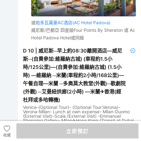
或
帕多瓦萬豪AC酒店(AC Hotel Padova)
威尼斯/巴都亞 四星級Four Points By Sheraton 或 Ac
Hotel Padova Hotel或同級
D
10
|
威尼斯─早上約08:30離開酒店—威尼
斯─(自費參加:維羅納古城) (車程約1.5小
時/125公里)—(自費參加:維羅納古城) (1.5小
時) —維羅納 ─米蘭(車程約2小時/168公里)—
午餐自理—米蘭 ─多奧莫大教堂(外觀)─歌劇院
(外觀) ─艾曼紐拱廊(2小時) —米蘭✈香港(經
杜拜或多哈轉機)
Venice-(Optional Tour)- (Optional Tour:Verona)-
Verona-Milan- Lunch at own expense- Milan-Duomo
(External Visit)-Scala (External Visit) -Emmanuel
Shopping Gallery- Milan✈Hong Kong (Transit at Dubai
or Doha)
立即預訂
早餐
· 上午
收藏