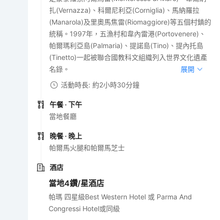
扎(Vernazza)、科爾尼利亞(Corniglia)、馬納羅拉
(Manarola)及里奧馬焦雷(Riomaggiore)等五個村鎮的
統稱。1997年，五漁村和韋內雷港(Portovenere)、
帕爾瑪利亞島(Palmaria)、提諾島(Tino)、提內托島
(Tinetto)一起被聯合國教科文組織列入世界文化遺產
名錄。
展開
活動時長: 約2小時30分鐘
午餐
· 下午
當地餐廳
晚餐
· 晚上
帕爾馬火腿和帕爾馬芝士
酒店
當地4鑽/星酒店
帕瑪 四星級Best Western Hotel 或 Parma And
Congressi Hotel或同級