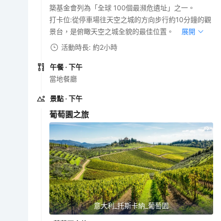
築基金會列為「全球 100個最瀕危遺址」之一。
打卡位:從停車場往天空之城的方向步行約10分鐘的觀
景台，是俯瞰天空之城全貌的最佳位置。
展開
活動時長: 約2小時
午餐
· 下午
當地餐廳
景點
· 下午
葡萄園之旅
意大利_托斯卡納_葡萄園