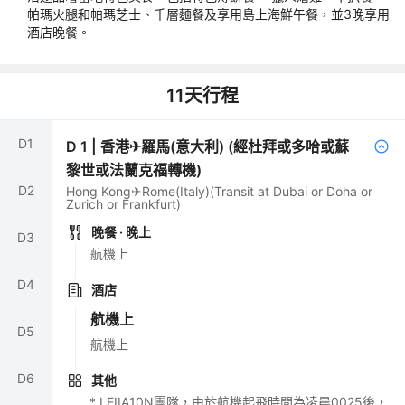
帕瑪火腿和帕瑪芝士、千層麵餐及享用島上海鮮午餐，並3晚享用
酒店晚餐。
11
天行程
D
1
D
1
|
香港✈羅馬(意大利) (經杜拜或多哈或蘇
黎世或法蘭克福轉機)
D
2
Hong Kong✈Rome(Italy)(Transit at Dubai or Doha or
Zurich or Frankfurt)
晚餐
· 晚上
D
3
航機上
D
4
酒店
航機上
D
5
航機上
D
6
其他
* LEIIA10N團隊，由於航機起飛時間為凌晨0025後，