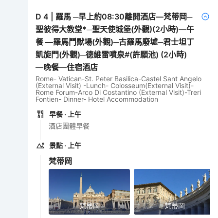
D
4
|
羅馬 ─早上約08:30離開酒店—梵蒂岡─
聖彼得大教堂*─聖天使城堡(外觀)(2小時)—午
餐 —羅馬鬥獸場(外觀)─古羅馬廢墟─君士坦丁
凱旋門(外觀)─德維雷噴泉#(許願池) (2小時)
—晚餐—住宿酒店
Rome- Vatican-St. Peter Basilica-Castel Sant Angelo
(External Visit) -Lunch- Colosseum(External Visit)-
Rome Forum-Arco Di Costantino (External Visit)-Treri
Fontien- Dinner- Hotel Accommodation
早餐
· 上午
酒店團體早餐
景點
· 上午
梵蒂岡
梵蒂岡
梵蒂岡