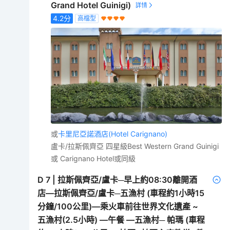
Grand Hotel Guinigi)
4.2
分
高檔型
或
卡里尼亞諾酒店(Hotel Carignano)
盧卡/拉斯佩齊亞 四星級Best Western Grand Guinigi
或 Carignano Hotel或同級
D
7
|
拉斯佩齊亞/盧卡─早上約08:30離開酒
店—拉斯佩齊亞/盧卡─五漁村 (車程約1小時15
分鐘/100公里)—乘火車前往世界文化遺產 ~
五漁村(2.5小時) —午餐 —五漁村─ 帕瑪 (車程