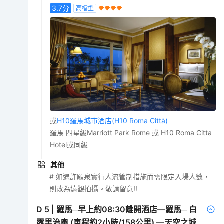
3.7
分
高檔型
或
H10羅馬城市酒店(H10 Roma Città)
羅馬 四星級Marriott Park Rome 或 H10 Roma Citta
Hotel或同級
其他
# 如遇許願泉實行人流管制措施而需限定入場人數，
則改為遠觀拍攝。敬請留意!!
D
5
|
羅馬─早上約08:30離開酒店—羅馬─ 白
露里治奧 (車程約2小時/158公里) —天空之城