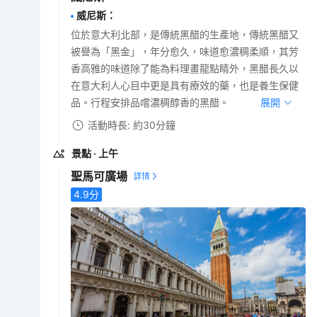
威尼斯
：
位於意大利北部，是傳統黑醋的生產地，傳統黑醋又
被譽為「黑金」，年分愈久，味道愈濃稠柔順，其芳
香高雅的味道除了能為料理畫龍點睛外，黑醋長久以
在意大利人心目中更是具有療效的藥，也是養生保健
品。行程安排品嚐濃稠醇香的黑醋。
展開
活動時長: 約30分鐘
景點
· 上午
聖馬可廣場
4.9
分