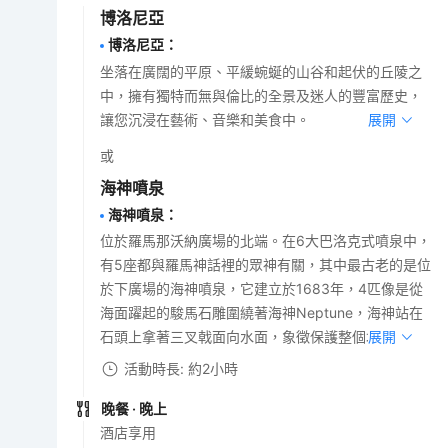
博洛尼亞
博洛尼亞
：
坐落在廣闊的平原、平緩蜿蜒的山谷和起伏的丘陵之
中，擁有獨特而無與倫比的全景及迷人的豐富歷史，
讓您沉浸在藝術、音樂和美食中。
展開
或
海神噴泉
海神噴泉
：
位於羅馬那沃納廣場的北端。在6大巴洛克式噴泉中，
有5座都與羅馬神話裡的眾神有關，其中最古老的是位
於下廣場的海神噴泉，它建立於1683年，4匹像是從
海面躍起的駿馬石雕圍繞著海神Neptune，海神站在
石頭上拿著三叉戟面向水面，象徵保護整個城鎮。
展開
活動時長: 約2小時
晚餐
· 晚上
酒店享用