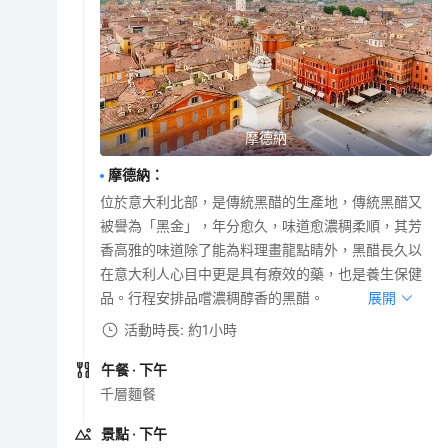
摩德納
摩德納
：
位於意大利北部，是傳統黑醋的生產地，傳統黑醋又
被譽為「黑金」，年分愈久，味道愈濃稠柔順，其芳
香高雅的味道除了能為料理畫龍點睛外，黑醋長久以
在意大利人心目中更是具有療效的藥，也是養生保健
品。行程安排品嚐濃稠醇香的黑醋。
展開
活動時長: 約1小時
午餐
· 下午
千層麵餐
景點
· 下午