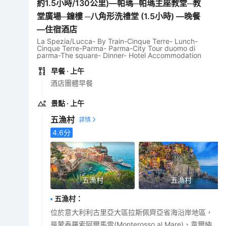
約1.5小時/130公里)—帕瑪─帕瑪主座教堂─教
堂廣場─鐘樓 ─八角形洗禮堂 (1.5小時) —晚餐
—住宿酒店
La Spezia/Lucca- By Train-Cinque Terre- Lunch-
Cinque Terre-Parma- Parma-City Tour duomo di
parma-The square- Dinner- Hotel Accommodation
早餐
· 上午
酒店團體早餐
景點
· 上午
五漁村
4.6
分
五漁村
五漁村
五漁村
：
位於意大利利古里亞大區拉斯佩齊亞省海沿岸地區，
是蒙泰羅索阿爾馬雷(Monterosso al Mare)、韋爾納