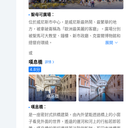
聖母可廣場
：
位於威尼斯市中心，是威尼斯最熱鬧、最繁華的地
方，被拿破崙稱為「歐洲最美麗的客廳」。廣場分別
被聖馬可大教堂、鐘樓、新市政廳、克雷爾博物館和
總督府環繞。
展開
或
嘆息橋
4.8
分
嘆息橋
嘆息橋
：
是一座密封式拱橋建築，由內外望能透過橋上的小窗
子看見外面的世界，遙遠的運河和河上的行船若即若