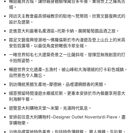
暢遊龐貝古城，讓你親身體驗埋藏百多年後，重現世上之羅馬古
城。
拜訪天主教會最高領袖教宗的駐地～梵蒂岡，欣賞文藝復興式的
設計及建築。
走進意大利最著名產酒區~托斯卡納，展開葡萄園品酒之旅。
踏足文藝復興發源地～佛羅倫斯於市內漫遊及登上山丘上的米高
安哲奴廣場，以最佳角度俯瞰翡冷翠全城。
一睹世界知名七大建築奇景之一比薩斜塔，發揮您無限創意的打
卡拍照姿勢。
暢遊世界文化遺產~五漁村，被山峰和大海環繞的打卡彩色城鎮，
自然景色令人難忘。
到訪傳統黑醋生產地~摩德納，品嚐濃稠醇香的黑醋。
細意預留時間漫遊水鄉威尼斯，更重本安排於市內餐廳享用意大
利海鮮午餐。
遊覽意大利購物天堂～米蘭，充滿時代氣息。
安排前往意大利購物村~Designer Outlet Noventa’di Piave，盡
享購物樂。
沿途品嚐當地特色美食，包括特色薄餅餐、 獵人燴雞、牛扒餐、