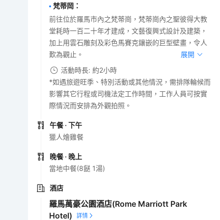
梵蒂岡
：
前往位於羅馬市內之梵蒂崗，梵蒂崗內之聖彼得大教
堂耗時一百二十年才建成，文藝復興式設計及建築，
加上用雲石雕刻及彩色馬賽克鑲嵌的巨型壁畫，令人
歎為觀止。
展開
活動時長: 約2小時
*如遇旅遊旺季、特別活動或其他情況，需排隊輪候而
影響其它行程或司機法定工作時間，工作人員可按實
際情況而安排為外觀拍照。
午餐
· 下午
獵人燴雞餐
晚餐
· 晚上
當地中餐(8餸 1湯)
酒店
羅馬萬豪公園酒店(Rome Marriott Park
Hotel)