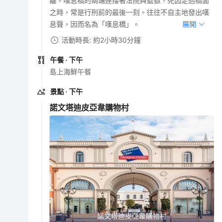
離。嘆息橋的兩端連接著法院與監獄，死囚走過橋面
之時，常是行刑前的最後一刻。往往不自主地發出嘆
息聲，因而名為「嘆息橋」。
展開
活動時長: 約2小時30分鐘
午餐
· 下午
島上海鮮午餐
景點
· 下午
諾文塔迪皮亞韋購物村
諾文塔迪皮亞韋購物村