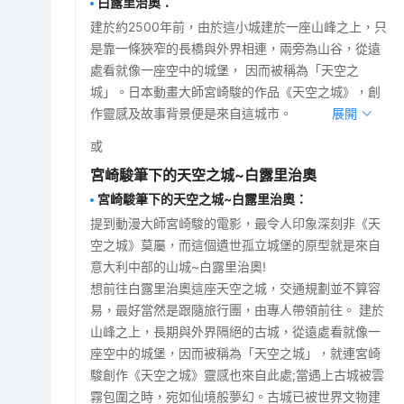
白露里治奧
：
建於約2500年前，由於這小城建於一座山峰之上，只
是靠一條狹窄的長橋與外界相連，兩旁為山谷，從遠
處看就像一座空中的城堡， 因而被稱為「天空之
城」。日本動畫大師宮崎駿的作品《天空之城》，創
作靈感及故事背景便是來自這城市。
展開
或
宮崎駿筆下的天空之城~白露里治奧
宮崎駿筆下的天空之城~白露里治奧
：
提到動漫大師宮崎駿的電影，最令人印象深刻非《天
空之城》莫屬，而這個遺世孤立城堡的原型就是來自
意大利中部的山城~白露里治奧!
想前往白露里治奧這座天空之城，交通規劃並不算容
易，最好當然是跟隨旅行團，由專人帶領前往。 建於
山峰之上，長期與外界隔絕的古城，從遠處看就像一
座空中的城堡，因而被稱為「天空之城」，就連宮崎
駿創作《天空之城》靈感也來自此處;當遇上古城被雲
霧包圍之時，宛如仙境般夢幻。古城已被世界文物建