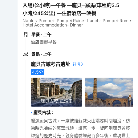
入場)(2小時)—午餐 —龐貝─羅馬(車程約3.5
小時/245公里) —住宿酒店—晚餐
Naples-Pompei- Pompei Ruine- Lunch- Pompei-Rome-
Hotel Accommodation- Dinner
早餐
· 上午
酒店團體早餐
景點
· 上午
龐貝古城考古​​遺址
4.5
分
龐貝古城_拿玻里
龐貝古城
：
暢遊龐貝古城，一座被維蘇威火山爆發瞬間埋沒、彷
彿時光凍結的繁華城鎮，讓您一步一覽回到龐貝曾經
輝煌的歷史時光，親身體驗埋藏百多年後，重現世上