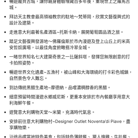
暢遊龐貝古城，讓你親身體驗埋藏百多年後，重現世上之羅馬古
城。
拜訪天主教會最高領袖教宗的駐地～梵蒂岡，欣賞文藝復興式的
設計及建築。
走進意大利最著名產酒區~托斯卡納，展開葡萄園品酒之旅。
踏足文藝復興發源地～佛羅倫斯於市內漫遊及登上山丘上的米高
安哲奴廣場，以最佳角度俯瞰翡冷翠全城。
一睹世界知名七大建築奇景之一比薩斜塔，發揮您無限創意的打
卡拍照姿勢。
暢遊世界文化遺產~五漁村，被山峰和大海環繞的打卡彩色城鎮，
自然景色令人難忘。
到訪傳統黑醋生產地~摩德納，品嚐濃稠醇香的黑醋。
細意預留時間漫遊水鄉威尼斯，更重本安排於市內餐廳享用意大
利海鮮午餐。
遊覽意大利購物天堂～米蘭，充滿時代氣息。
安排前往意大利購物村~Designer Outlet Noventa’di Piave，盡
享購物樂。
沿途品嚐當地特色美食，包括特色薄餅餐、 獵人燴雞、牛扒餐、