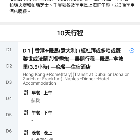
帕瑪火腿和帕瑪芝士、千層麵餐及享用島上海鮮午餐，並3晚享用
酒店晚餐。
10
天行程
D
1
D
1
|
香港✈羅馬(意大利) (經杜拜或多哈或蘇
黎世或法蘭克福轉機)—展開行程—羅馬─拿坡
D
2
里(3.5小時) —晚餐—住宿酒店
Hong Kong✈Rome(Italy)(Transit at Dubai or Doha or
Zurich or Frankfurt)-Naples -Dinner -Hotel
D
3
Accommodation
早餐
· 上午
D
4
航機上
午餐
· 下午
D
5
-
D
6
晚餐
· 晚上