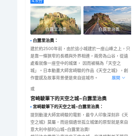
4.6
分
白露里治奧
白露里治奧
白露里治奧
：
建於約2500年前，由於這小城建於一座山峰之上，只
是靠一條狹窄的長橋與外界相連，兩旁為山谷，從遠
處看就像一座空中的城堡， 因而被稱為「天空之
城」。日本動畫大師宮崎駿的作品《天空之城》，創
作靈感及故事背景便是來自這城市。
展開
或
宮崎駿筆下的天空之城~白露里治奧
宮崎駿筆下的天空之城~白露里治奧
：
提到動漫大師宮崎駿的電影，最令人印象深刻非《天
空之城》莫屬，而這個遺世孤立城堡的原型就是來自
意大利中部的山城~白露里治奧!