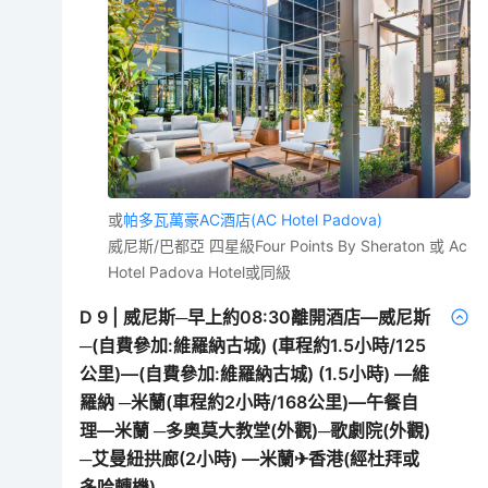
或
帕多瓦萬豪AC酒店(AC Hotel Padova)
威尼斯/巴都亞 四星級Four Points By Sheraton 或 Ac
Hotel Padova Hotel或同級
D
9
|
威尼斯─早上約08:30離開酒店—威尼斯
─(自費參加:維羅納古城) (車程約1.5小時/125
公里)—(自費參加:維羅納古城) (1.5小時) —維
羅納 ─米蘭(車程約2小時/168公里)—午餐自
理—米蘭 ─多奧莫大教堂(外觀)─歌劇院(外觀)
─艾曼紐拱廊(2小時) —米蘭✈香港(經杜拜或
多哈轉機)