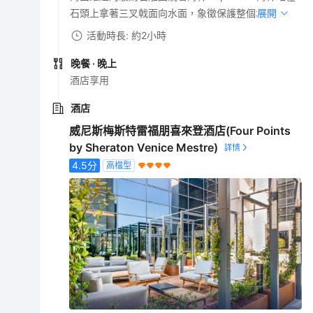
石頭上拿著三叉戟面向水面，象徵保護整個城鎮。
展開
活動時長: 約2小時
晚餐
· 晚上
酒店享用
酒店
威尼斯梅斯特雷福朋喜來登酒店(Four Points
by Sheraton Venice Mestre)
4.5
分
高檔型