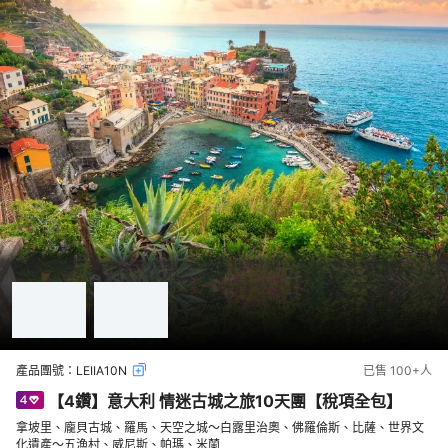
產品團號：
LEIIA10N
已售
100+
人
【4鑽】意大利 情迷古城之旅10天團【稅項全包】
拿坡里、龐貝古城、羅馬、天空之城～白露里治奧、佛羅倫斯、比薩、世界文
化遺產～五漁村、威尼斯、帕瑪、米蘭