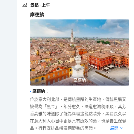
景點
· 上午
摩德納
摩德納
摩德納
：
位於意大利北部，是傳統黑醋的生產地，傳統黑醋又
被譽為「黑金」，年分愈久，味道愈濃稠柔順，其芳
香高雅的味道除了能為料理畫龍點睛外，黑醋長久以
在意大利人心目中更是具有療效的藥，也是養生保健
品。行程安排品嚐濃稠醇香的黑醋。
展開