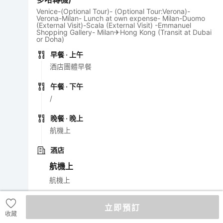
Venice-(Optional Tour)- (Optional Tour:Verona)-
Verona-Milan- Lunch at own expense- Milan-Duomo
(External Visit)-Scala (External Visit) -Emmanuel
Shopping Gallery- Milan✈Hong Kong (Transit at Dubai
or Doha)
早餐
· 上午
酒店團體早餐
午餐
· 下午
/
晚餐
· 晚上
航機上
酒店
航機上
航機上
D
10
|
香港
立即預訂
Hong Kong
收藏