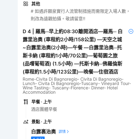
其他
# 如遇許願泉實行人流管制措施而需限定入場人數，
則改為遠觀拍攝。敬請留意!!
D
4
|
羅馬─早上約08:30離開酒店—羅馬─ 白
露里治奧 (車程約2小時/158公里) —天空之城
~白露里治奧(2小時)—午餐 —白露里治奧─托
斯卡納 (車程約1小時/70公里)—葡萄園之旅
(品嚐葡萄酒) (1.5小時) —托斯卡納─佛羅倫斯
(車程約1.5小時/123公里)—晚餐—住宿酒店
Rome-Civita Di Bagnoregio- Civita Di Bagnoregio-
Lunch- Civita Di Bagnoregio-Tuscany- Vineyard Tour-
Wine Tasting- Tuscany-Florence- Dinner- Hotel
Accommodation
早餐
· 上午
酒店團體早餐
景點
· 上午
白露裏治奧