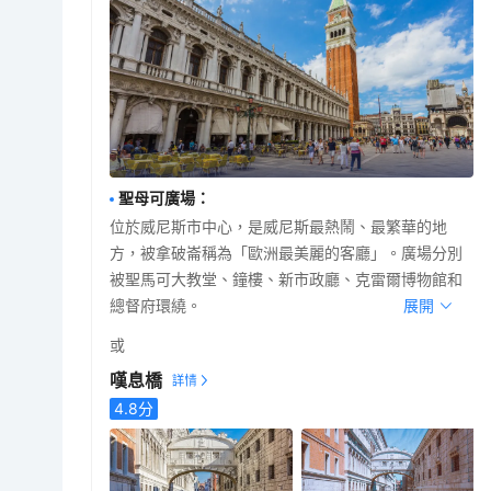
聖母可廣場
：
位於威尼斯市中心，是威尼斯最熱鬧、最繁華的地
方，被拿破崙稱為「歐洲最美麗的客廳」。廣場分別
被聖馬可大教堂、鐘樓、新市政廳、克雷爾博物館和
總督府環繞。
展開
或
嘆息橋
4.8
分