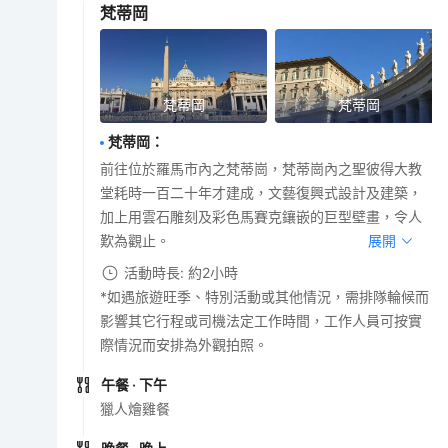
梵蒂岡
梵蒂岡
梵蒂岡
梵蒂岡
：
前往位於羅馬市內之梵蒂崗，梵蒂崗內之聖彼得大教
堂耗時一百二十年才建成，文藝復興式設計及建築，
加上用雲石雕刻及彩色馬賽克鑲嵌的巨型壁畫，令人
歎為觀止。
展開
活動時長: 約2小時
*如遇旅遊旺季、特別活動或其他情況，需排隊輪候而
影響其它行程或司機法定工作時間，工作人員可按實
際情況而安排為外觀拍照。
午餐
· 下午
獵人燴雞餐