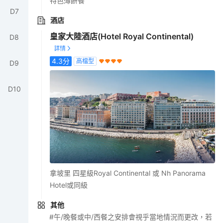
特色薄餅餐
D
7
酒店
皇家大陸酒店(Hotel Royal Continental)
D
8
4.3
分
高檔型
D
9
D
10
拿坡里 四星級Royal Continental 或 Nh Panorama
Hotel或同級
其他
#午/晚餐或中/西餐之安排會視乎當地情況而更改，若