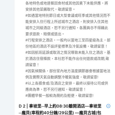
各地特色或地道餐因食材或其他因素下未能供應，將
安排其他菜餚取代，敬請留意。
#如遇當地特別節日或大型會議或旺季或其他情況而不
能安排入住行程上所述城市之酒店，則安排入住其他
城市之同級酒店，恕不另行通知，各團員亦不得藉此
要求退款、賠償或退出。
#行程安排之酒店，一般均以當地三至四星級為主，部
份地區的酒店不設評星標準及冷氣設備，敬請留意！
#如因航班延誤或取消之情況導致未能入住之酒店，基
於酒店住宿條款，本社恕不能作出任何退款或改期,敬
請留意！
#因氣候關係，部份室內地方溫度調節器會根據當地法
例及實際天氣自動調整冷暖氣強度，敬請留意!
#以上各膳食或/及酒店之安排，最終以接待公司或供
應商為準，恕不另行通知，敬請留意！
#團體早餐一般較為簡約及輕便，敬請留意!
D
2
|
拿坡里─早上約08:30離開酒店—拿坡里
─龐貝(車程約40分鐘/29公里) —龐貝古城(包