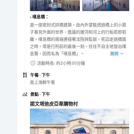
嘆息橋
嘆息橋
：
是一座密封式拱橋建築，由內外望能透過橋上的小窗
子看見外面的世界，遙遠的運河和河上的行船若即若
離。嘆息橋的兩端連接著法院與監獄，死囚走過橋面
之時，常是行刑前的最後一刻。往往不自主地發出嘆
息聲，因而名為「嘆息橋」。
展開
活動時長: 約2小時30分鐘
午餐
· 下午
島上海鮮午餐
景點
· 下午
諾文塔迪皮亞韋購物村