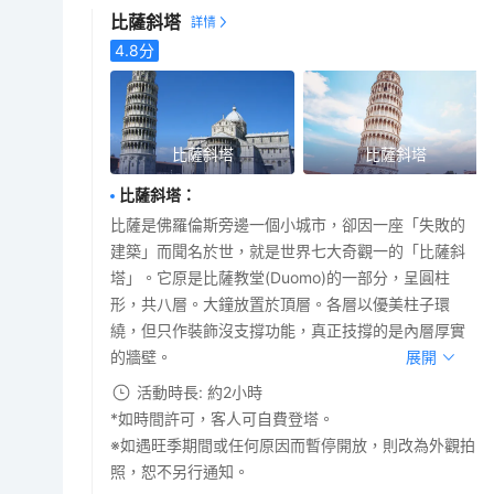
比薩斜塔
4.8
分
比薩斜塔
比薩斜塔
比薩斜塔
：
比薩是佛羅倫斯旁邊一個小城市，卻因一座「失敗的
建築」而聞名於世，就是世界七大奇觀一的「比薩斜
塔」。它原是比薩教堂(Duomo)的一部分，呈圓柱
形，共八層。大鐘放置於頂層。各層以優美柱子環
繞，但只作裝飾沒支撐功能，真正技撐的是內層厚實
的牆壁。
展開
活動時長: 約2小時
*如時間許可，客人可自費登塔。
※如遇旺季期間或任何原因而暫停開放，則改為外觀拍
照，恕不另行通知。