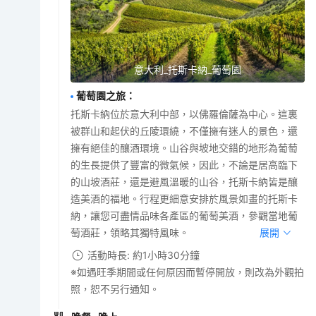
意大利_托斯卡納_葡萄園
葡萄園之旅
：
托斯卡納位於意大利中部，以佛羅倫薩為中心。這裏
被群山和起伏的丘陵環繞，不僅擁有迷人的景色，還
擁有絕佳的釀酒環境。山谷與坡地交錯的地形為葡萄
的生長提供了豐富的微氣候，因此，不論是居高臨下
的山坡酒莊，還是避風溫暖的山谷，托斯卡納皆是釀
造美酒的福地。行程更細意安排於風景如畫的托斯卡
納，讓您可盡情品味各產區的葡萄美酒，參觀當地葡
萄酒莊，領略其獨特風味。
展開
活動時長: 約1小時30分鐘
※如遇旺季期間或任何原因而暫停開放，則改為外觀拍
照，恕不另行通知。