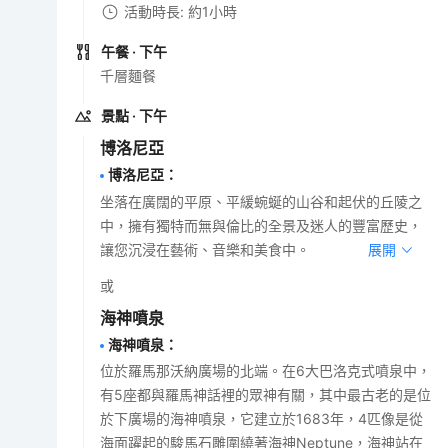
活動時長: 約1小時
午餐
· 下午
千層麵餐
景點
· 下午
博洛尼亞
博洛尼亞
：
坐落在廣闊的平原、平緩蜿蜒的山谷和起伏的丘陵之
中，擁有獨特而無與倫比的全景及迷人的豐富歷史，
讓您沉浸在藝術、音樂和美食中。
展開
或
海神噴泉
海神噴泉
：
位於羅馬那沃納廣場的北端。在6大巴洛克式噴泉中，
有5座都與羅馬神話裡的眾神有關，其中最古老的是位
於下廣場的海神噴泉，它建立於1683年，4匹像是從
海面躍起的駿馬石雕圍繞著海神Neptune，海神站在