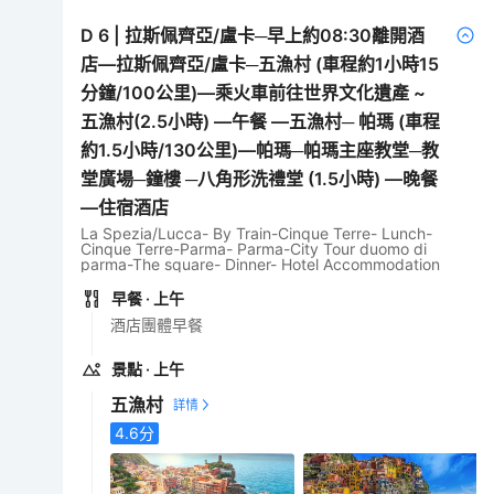
D
6
|
拉斯佩齊亞/盧卡─早上約08:30離開酒
店—拉斯佩齊亞/盧卡─五漁村 (車程約1小時15
分鐘/100公里)—乘火車前往世界文化遺產 ~
五漁村(2.5小時) —午餐 —五漁村─ 帕瑪 (車程
約1.5小時/130公里)—帕瑪─帕瑪主座教堂─教
堂廣場─鐘樓 ─八角形洗禮堂 (1.5小時) —晚餐
—住宿酒店
La Spezia/Lucca- By Train-Cinque Terre- Lunch-
Cinque Terre-Parma- Parma-City Tour duomo di
parma-The square- Dinner- Hotel Accommodation
早餐
· 上午
酒店團體早餐
景點
· 上午
五漁村
4.6
分