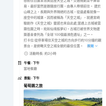
想前往白露里治奧這座天空之城，交通規劃並不算容
易，最好當然是跟隨旅行團，由專人帶領前往。 建於
山峰之上，長期與外界隔絕的古城，從遠處看就像一
座空中的城堡，因而被稱為「天空之城」，就連宮崎
駿創作《天空之城》靈感也來自此處;當遇上古城被雲
霧包圍之時，宛如仙境般夢幻。古城已被世界文物建
築基金會列為「全球 100個最瀕危遺址」之一。
打卡位:從停車場往天空之城的方向步行約10分鐘的觀
景台，是俯瞰天空之城全貌的最佳位置。
展開
活動時長: 約2小時
午餐
· 下午
當地餐廳
景點
· 下午
葡萄園之旅