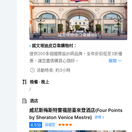
諾文塔迪皮亞韋購物村
諾文塔迪皮亞韋購物村
：
提供200多個國際設計師品牌，全年折扣低至3折優
惠，讓您盡情購買心頭好。
展開
活動時長: 約3小時
晚餐
· 晚上
/
酒店
威尼斯梅斯特雷福朋喜來登酒店(Four Points
by Sheraton Venice Mestre)
4.5
分
高檔型