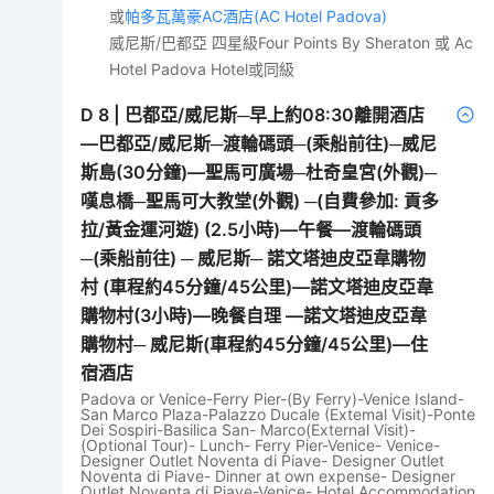
或
帕多瓦萬豪AC酒店(AC Hotel Padova)
威尼斯/巴都亞 四星級Four Points By Sheraton 或 Ac
Hotel Padova Hotel或同級
D
8
|
巴都亞/威尼斯─早上約08:30離開酒店
—巴都亞/威尼斯─渡輪碼頭─(乘船前往)─威尼
斯島(30分鐘)—聖馬可廣場─杜奇皇宮(外觀)─
嘆息橋─聖馬可大教堂(外觀) ─(自費參加: 貢多
拉/黃金運河遊) (2.5小時)—午餐—渡輪碼頭
─(乘船前往) ─ 威尼斯─ 諾文塔迪皮亞韋購物
村 (車程約45分鐘/45公里)—諾文塔迪皮亞韋
購物村(3小時)—晚餐自理 —諾文塔迪皮亞韋
購物村─ 威尼斯(車程約45分鐘/45公里)—住
宿酒店
Padova or Venice-Ferry Pier-(By Ferry)-Venice Island-
San Marco Plaza-Palazzo Ducale (Extemal Visit)-Ponte
Dei Sospiri-Basilica San- Marco(External Visit)-
(Optional Tour)- Lunch- Ferry Pier-Venice- Venice-
Designer Outlet Noventa di Piave- Designer Outlet
Noventa di Piave- Dinner at own expense- Designer
Outlet Noventa di Piave-Venice- Hotel Accommodation