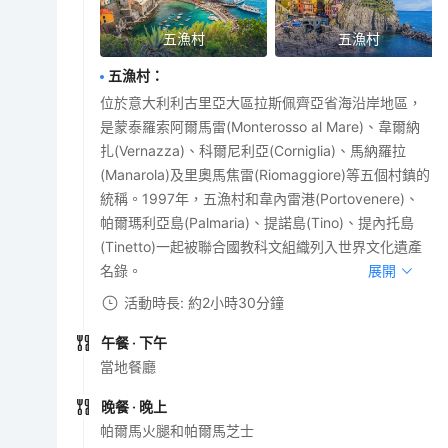
五漁村
五漁村
五漁村
：
位於意大利利古里亞大區拉斯佩齊亞省海沿岸地區，
是蒙泰羅索阿爾馬雷(Monterosso al Mare)、韋爾納
扎(Vernazza)、科爾尼利亞(Corniglia)、馬納羅拉
(Manarola)及里奧馬焦雷(Riomaggiore)等五個村鎮的
統稱。1997年，五漁村和韋內雷港(Portovenere)、
帕爾瑪利亞島(Palmaria)、提諾島(Tino)、提內托島
(Tinetto)一起被聯合國教科文組織列入世界文化遺產
名錄。
展開
活動時長: 約2小時30分鐘
午餐
· 下午
當地餐廳
晚餐
· 晚上
帕爾馬火腿和帕爾馬芝士