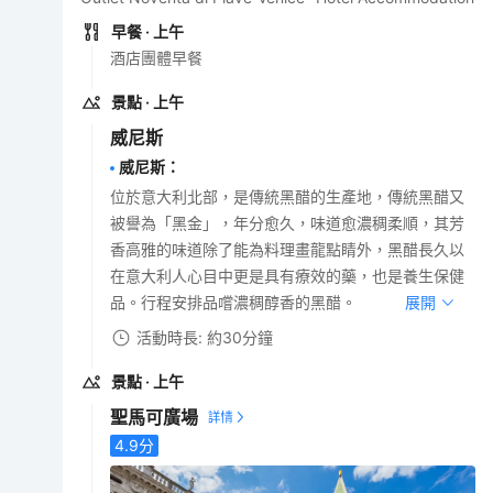
早餐
· 上午
酒店團體早餐
景點
· 上午
威尼斯
威尼斯
：
位於意大利北部，是傳統黑醋的生產地，傳統黑醋又
被譽為「黑金」，年分愈久，味道愈濃稠柔順，其芳
香高雅的味道除了能為料理畫龍點睛外，黑醋長久以
在意大利人心目中更是具有療效的藥，也是養生保健
品。行程安排品嚐濃稠醇香的黑醋。
展開
活動時長: 約30分鐘
景點
· 上午
聖馬可廣場
4.9
分