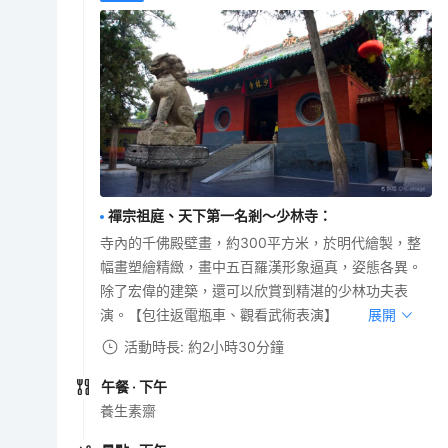
禪宗祖庭、天下第一名剎～少林寺
：
寺內的千佛殿壁畫，約300平方米，於明代繪製，整
幅畫塑繪精緻，畫中五百羅漢形象逼真，姿態各異。
除了宏偉的建築，還可以欣賞到精湛的少林功夫表
演。【包往返電瓶車、觀看武術表演】
展開
活動時長: 約2小時30分鐘
午餐
· 下午
養生素齋