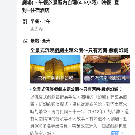
劇場)、午餐於景區內自理(4.5小時)─晚餐─登
封─住宿酒店
早餐
· 上午
酒店內
景點
· 全天
全景式沉浸戲劇主題公園～只有河南·戲劇幻城
只有河南·戲劇幻城
只有河南·戲劇幻城
全景式沉浸戲劇主題公園～只有河南·戲劇幻城
：
以沉浸式戲劇藝術為手法，獨特的「幻城」建築為載
體，新穎的觀演模式，講述從夏商開始、到河南唐宋
時的繁榮、再到民國三十一年（1942年）的苦難、還
有河南精神的傳承等不同故事。有21個不同劇場，動
員900多名專業演員，帶領觀眾進入一個被戲劇包裹
的時空之城。
展開