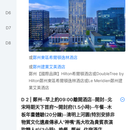
D
6
D
7
D
8
或
鄭州東區希爾頓逸林酒店
或
鄭州建業艾美酒店
鄭州【國際品牌】Hilton希爾頓酒店或DoubleTree by
Hilton鄭州東區希爾頓逸林酒店或Le Meridien鄭州建
業艾美酒店
D
2
|
鄭州─早上約09:00離開酒店─開封─北
宋時期天下首府～開封府(1.5小時)─午餐─木
板年畫體驗(20分鐘)─清明上河園(特別安排非
物質文化遺產傳承人"神嘴"馬大吹為貴賓表演
吹糖人#)(3小時)─晚餐─鄭州─住宿酒店