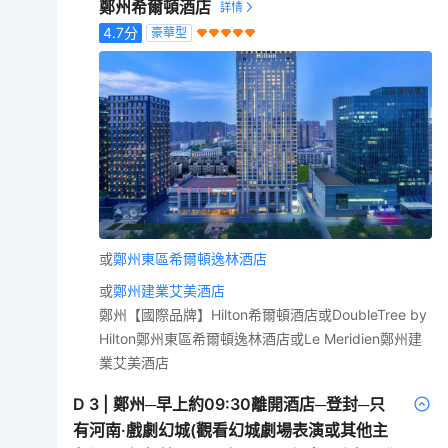
鄭州希爾頓酒店
4.7
分
豪華型
或
鄭州東區希爾頓逸林酒店
或
鄭州建業艾美酒店
鄭州【國際品牌】Hilton希爾頓酒店或DoubleTree by
Hilton鄭州東區希爾頓逸林酒店或Le Meridien鄭州建
業艾美酒店
D
3
|
鄭州─早上約09:30離開酒店─登封─只
有河南·戲劇幻城(觀看幻城劇場表演或其他主