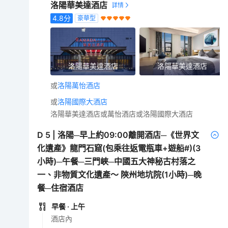
洛陽華美達酒店
4.8
分
豪華型
洛陽華美達酒店
洛陽華美達酒店
或
洛陽萬怡酒店
或
洛陽國際大酒店
洛陽華美達酒店或萬怡酒店或洛陽國際大酒店
D
5
|
洛陽─早上約09:00離開酒店─《世界文
化遺產》龍門石窟(包乘往返電瓶車+遊船#)(3
小時)─午餐─三門峽─中國五大神秘古村落之
一、非物質文化遺產～ 陝州地坑院(1小時)─晚
餐─住宿酒店
早餐
· 上午
酒店內