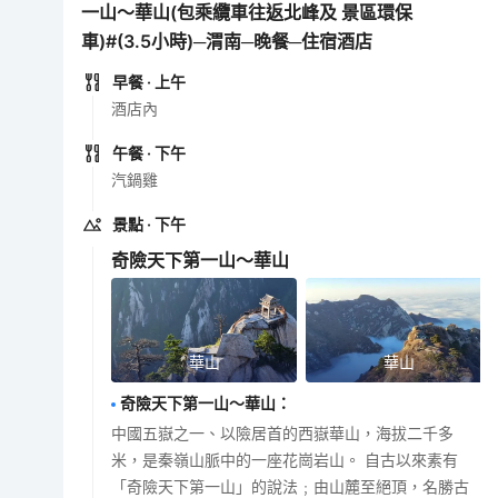
一山～華山(包乘纜車往返北峰及 景區環保
車)#(3.5小時)─渭南─晚餐─住宿酒店
早餐
· 上午
酒店內
午餐
· 下午
汽鍋雞
景點
· 下午
奇險天下第一山～華山
華山
華山
奇險天下第一山～華山
：
中國五嶽之一、以險居首的西嶽華山，海拔二千多
米，是秦嶺山脈中的一座花崗岩山。 自古以來素有
「奇險天下第一山」的說法﹔由山麓至絕頂，名勝古