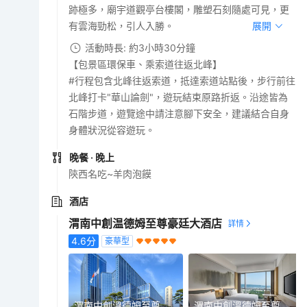
跡極多，廟宇道觀亭台樓閣，雕塑石刻隨處可見，更
有雲海勁松，引人入勝。
展開
活動時長: 約3小時30分鐘
【包景區環保車、乘索道往返北峰】
#行程包含北峰往返索道，抵達索道站點後，步行前往
北峰打卡"華山論劍"，遊玩結束原路折返。沿途皆為
石階步道，遊覽途中請注意腳下安全，建議結合自身
身體狀況從容遊玩。
晚餐
· 晚上
陝西名吃~羊肉泡饃
酒店
渭南中創温德姆至尊豪廷大酒店
4.6
分
豪華型
渭南中創溫德姆至尊豪廷大酒店
渭南中創溫德姆至尊豪廷大酒店