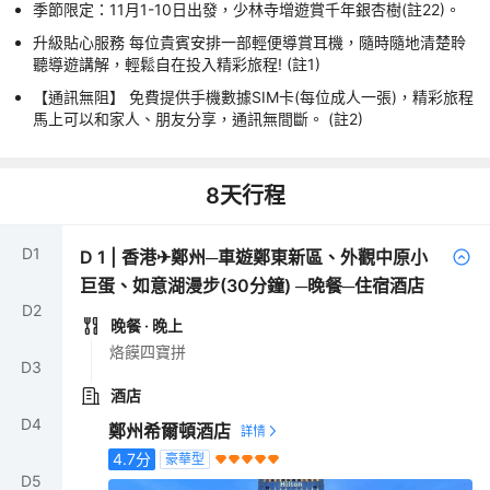
季節限定：11月1-10日出發，少林寺增遊賞千年銀杏樹(註22)。
升級貼心服務 每位貴賓安排一部輕便導賞耳機，隨時隨地清楚聆
聽導遊講解，輕鬆自在投入精彩旅程! (註1)
【通訊無阻】 免費提供手機數據SIM卡(每位成人一張)，精彩旅程
馬上可以和家人、朋友分享，通訊無間斷。 (註2)
8
天行程
D
1
D
1
|
香港✈鄭州─車遊鄭東新區、外觀中原小
巨蛋、如意湖漫步(30分鐘) ─晚餐─住宿酒店
D
2
晚餐
· 晚上
烙饃四寶拼
D
3
酒店
D
4
鄭州希爾頓酒店
4.7
分
豪華型
D
5