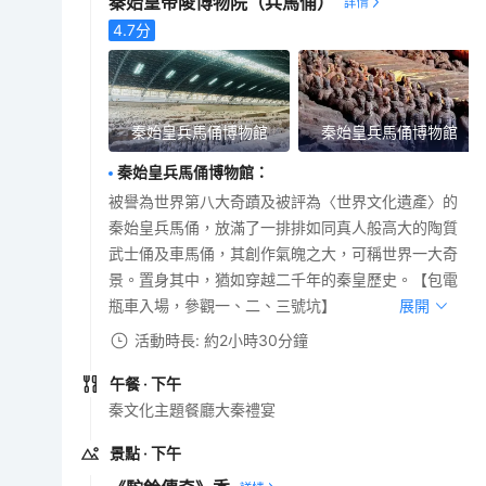
秦始皇帝陵博物院（兵馬俑）
4.7
分
秦始皇兵馬俑博物館
秦始皇兵馬俑博物館
秦始皇兵馬俑博物館
：
被譽為世界第八大奇蹟及被評為〈世界文化遺產〉的
秦始皇兵馬俑，放滿了一排排如同真人般高大的陶質
武士俑及車馬俑，其創作氣魄之大，可稱世界一大奇
景。置身其中，猶如穿越二千年的秦皇歷史。【包電
瓶車入場，參觀一、二、三號坑】
展開
活動時長: 約2小時30分鐘
午餐
· 下午
秦文化主題餐廳大秦禮宴
景點
· 下午