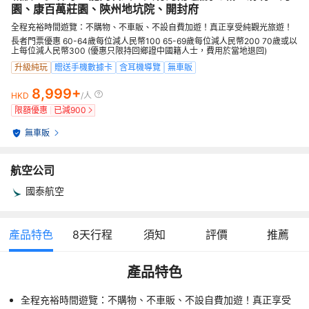
園、康百萬莊園、陝州地坑院、開封府
全程充裕時間遊覽：不購物、不車販、不設自費加遊！真正享受純觀光旅遊！
長者門票優惠 60-64歲每位減人民幣100 65-69歲每位減人民幣200 70歲或以
上每位減人民幣300 (優惠只限持回鄉證中國籍人士，費用於當地退回)
升級純玩
贈送手機數據卡
含耳機導覽
無車販
8,999+
HKD
/人
限額優惠
已減
900
無車販
航空公司
國泰航空
產品特色
8
天行程
須知
評價
推薦
產品特色
全程充裕時間遊覽：不購物、不車販、不設自費加遊！真正享受