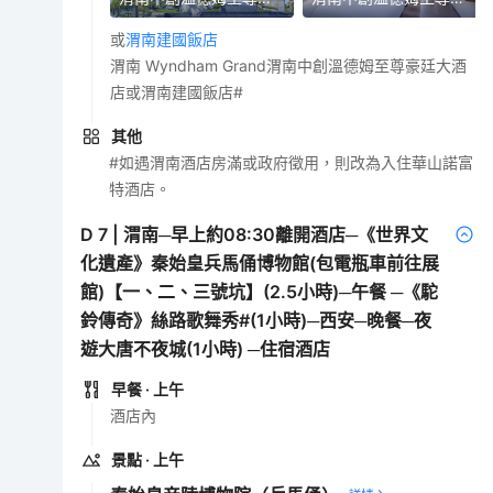
或
渭南建國飯店
渭南 Wyndham Grand渭南中創溫德姆至尊豪廷大酒
店或渭南建國飯店#
其他
#如遇渭南酒店房滿或政府徵用，則改為入住華山諾富
特酒店。
D
7
|
渭南─早上約08:30離開酒店─《世界文
化遺產》秦始皇兵馬俑博物館(包電瓶車前往展
館)【一、二、三號坑】(2.5小時)─午餐 ─《駝
鈴傳奇》絲路歌舞秀#(1小時)─西安─晚餐─夜
遊大唐不夜城(1小時) ─住宿酒店
早餐
· 上午
酒店內
景點
· 上午