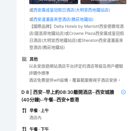
或
西安廣成皇冠假日酒店(大明宮西地鐵站店)
或
西安滻灞喜來登酒店(務莊地鐵站)
【國際品牌】Delta Hotels by Marriott西安德爾塔酒
店(龍首原地鐵站店)或Crowne Plaza西安廣成皇冠假
日酒店(大明宮西地鐵站店)或Sheraton西安滻灞喜來
登酒店(務莊地鐵站)
其他
以永安旅遊網站酒店平台評定的酒店等級及用戶體驗
評鑽作標準
酒店免費提供wifi設備，覆蓋範圍需視乎酒店安排。
D
8
|
西安─早上約08:30離開酒店─西安城牆
(40分鐘)─午餐─西安✈香港
早餐
· 上午
酒店內
午餐
· 下午