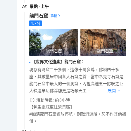
景點
· 上午
龍門石窟
4.7
分
龍門石窟
龍門石窟
《世界文化遺產》龍門石窟
：
現存有洞窟二千多個，造像十萬多尊，佛塔四十多
座，其數量居中國各大石窟之首。當中奉先寺石窟是
龍門石窟中最大的一個洞窟，內裡高達五十餘呎之巨
大釋迦牟尼佛浮雕更是巧奪天工。
展開
活動時長: 約3小時
【包乘電瓶車往返景區】
#如遇龍門石窟遊船停航，則取消遊船，恕不作其他補
償。