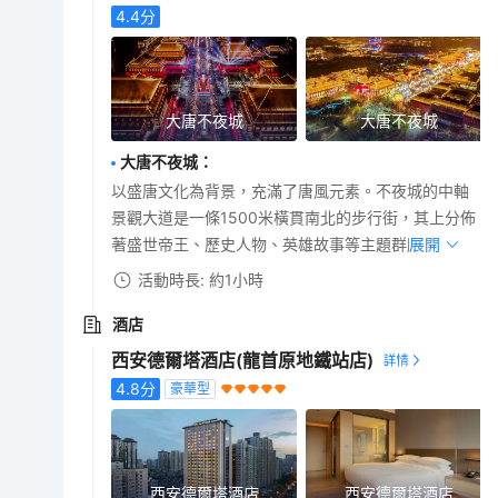
4.4
分
大唐不夜城
大唐不夜城
大唐不夜城
：
以盛唐文化為背景，充滿了唐風元素。不夜城的中軸
景觀大道是一條1500米橫貫南北的步行街，其上分佈
著盛世帝王、歷史人物、英雄故事等主題群雕。
展開
活動時長: 約1小時
酒店
西安德爾塔酒店(龍首原地鐵站店)
4.8
分
豪華型
西安德爾塔酒店
西安德爾塔酒店