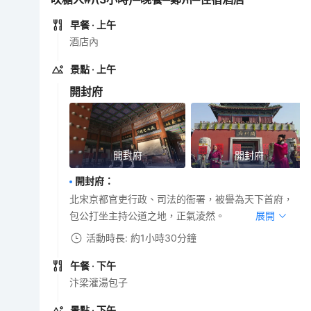
早餐
· 上午
酒店內
景點
· 上午
開封府
開封府
開封府
開封府
：
北宋京都官吏行政、司法的衙署，被譽為天下首府，
包公打坐主持公道之地，正氣淩然。
展開
活動時長: 約1小時30分鐘
午餐
· 下午
汴梁灌湯包子
景點
· 下午