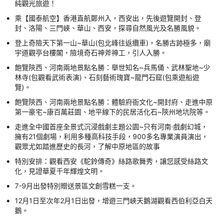
純觀光旅遊！
乘【國泰航空】香港直航鄭州入，西安出，先後遊覽開封、登
封、洛陽、三門峽、華山、西安，探尋自然風光及名勝風貌。
登上奇險天下第一山~華山(包北峰往返纜車)，名勝古跡極多，廟
宇道觀亭台樓閣，險境奇石神斧神工，引人入勝。
飽覽陝西、河南兩地景點名勝：舉世知名~兵馬俑、武林聖地~少
林寺(包觀看武術表演)、石刻藝術瑰寶~龍門石窟(包乘遊船遊
覽)。
飽覽陝西、河南兩地景點名勝：體驗府衙文化~開封府、走進中原
第一豪宅~康百萬莊園、地平線下的民居活化石~陝州地坑院等。
走進全中國首座全景式沉浸戲劇主題公園~只有河南·戲劇幻城，
擁有21個劇場，利用多種高科技手段，900多名專業演員演出，
觀眾尤如踏進歷史的長河，了解中原地區的故事
特別安排：觀看西安《駝鈴傳奇》絲路歌舞秀，讓您感受絲路文
化，見證華夏千年輝煌文明。
7-9月出發特別贈送景區文創雪糕一支。
12月1日至次年2月1日出發，增遊三門峽天鵝湖觀看西伯利亞白天
鵝。