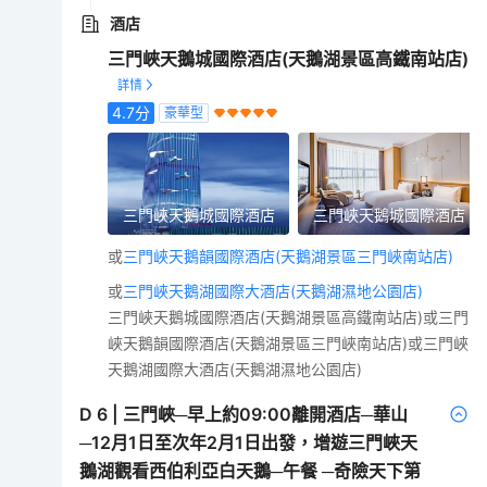
酒店
三門峽天鵝城國際酒店(天鵝湖景區高鐵南站店)
4.7
分
豪華型
三門峽天鵝城國際酒店
三門峽天鵝城國際酒店
或
三門峽天鵝韻國際酒店(天鵝湖景區三門峽南站店)
或
三門峽天鵝湖國際大酒店(天鵝湖濕地公園店)
三門峽天鵝城國際酒店(天鵝湖景區高鐵南站店)或三門
峽天鵝韻國際酒店(天鵝湖景區三門峽南站店)或三門峽
天鵝湖國際大酒店(天鵝湖濕地公園店)
D
6
|
三門峽─早上約09:00離開酒店─華山
─12月1日至次年2月1日出發，增遊三門峽天
鵝湖觀看西伯利亞白天鵝─午餐 ─奇險天下第