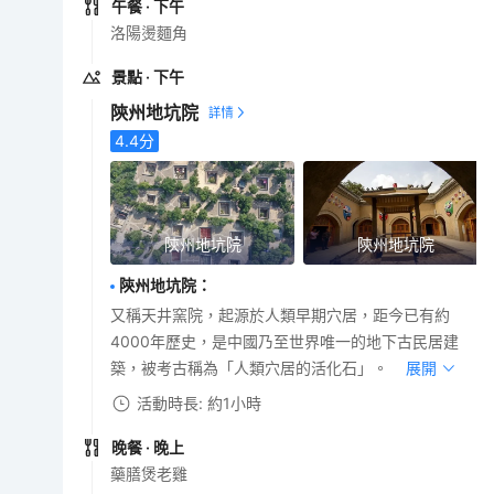
午餐
· 下午
洛陽燙麵角
景點
· 下午
陝州地坑院
4.4
分
陝州地坑院
陝州地坑院
陝州地坑院
：
又稱天井窯院，起源於人類早期穴居，距今已有約
4000年歷史，是中國乃至世界唯一的地下古民居建
築，被考古稱為「人類穴居的活化石」。
展開
活動時長: 約1小時
晚餐
· 晚上
藥膳煲老雞