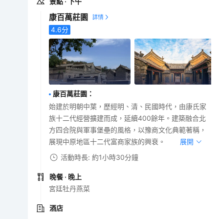
景點
· 下午
康百萬莊園
4.6
分
康百萬莊園
：
始建於明朝中葉，歷經明、清、民國時代，由康氏家
族十二代經營擴建而成，延續400餘年。建築融合北
方四合院與軍事堡壘的風格，以豫商文化典範著稱，
展現中原地區十二代富商家族的興衰。
展開
活動時長: 約1小時30分鐘
晚餐
· 晚上
宮廷牡丹燕菜
酒店