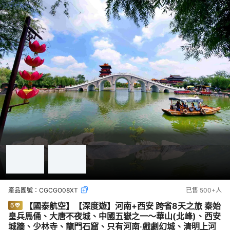
產品團號：
CGCGO08XT
已售
500+
人
【國泰航空】【深度遊】河南+西安 跨省8天之旅 秦始
皇兵馬俑、大唐不夜城、中國五嶽之一～華山(北峰)、西安
城牆、少林寺、龍門石窟、只有河南‧戲劇幻城、清明上河