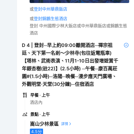
或
登封中州華鼎飯店
或
登封錦鵬生態酒店
登封 中州國際少林大飯店或中州華鼎飯店或錦鵬生態
酒店
D
4
|
登封─早上約09:00離開酒店─禪宗祖
廷、天下第一名剎～少林寺(包往返電瓶車)
【塔林、武術表演、11月1-10日出發增遊賞千
年銀杏樹(註22)】(2.5小時) ─午餐─康百萬莊
園#(1.5小時)─洛陽─晚餐─漫步應天門廣場、
外觀明堂·天堂(30分鐘)─住宿酒店
早餐
· 上午
酒店內
景點
· 上午
嵩山少林景區
4.5
分