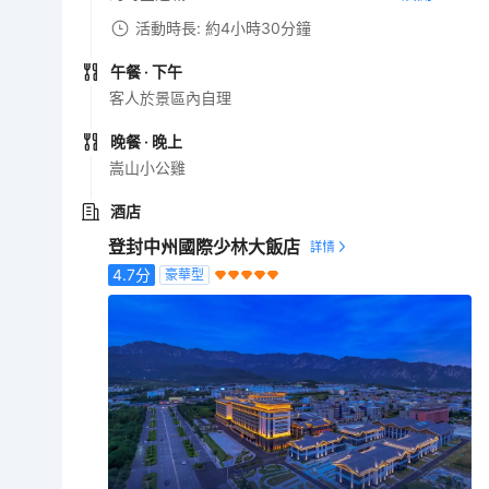
活動時長: 約4小時30分鐘
午餐
· 下午
客人於景區內自理
晚餐
· 晚上
嵩山小公雞
酒店
登封中州國際少林大飯店
4.7
分
豪華型