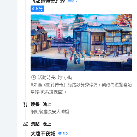
《駝鈴傳奇》秀
4.5
分
活動時長: 約1小時
#如遇《駝鈴傳奇》絲路歌舞秀停演，則改為遊覽秦始
皇陵(包乘環保車)。
晚餐
· 晚上
網紅餐廳長安大牌檔
景點
· 晚上
大唐不夜城