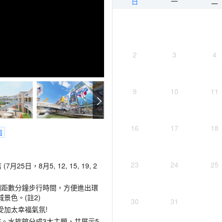
日
一
二
2
3
4
9
10
11
16
17
18
園
23
24
25
(7月25日，8月5, 12, 15, 19, 2
相距數分鐘步行時間，方便進出環
景色。(註2)
30
31
受加太幸福氣氛!
。水族館分成3大主題，共展示5