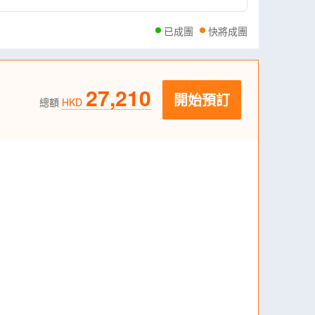
已成團
快將成團
27,210
開始預訂
總額
HKD