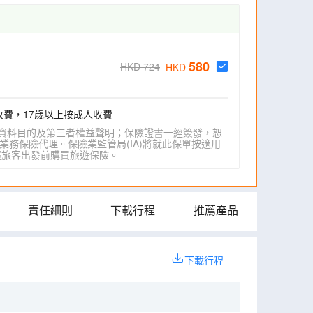
580
HKD 724
HKD
收費，17歲以上按成人收費
資料目的及第三者權益聲明；保險證書一經簽發，恕
業務保險代理。保險業監管局(IA)將就此保單按適用
IA)建議旅客出發前購買旅遊保險。
責任細則
下載行程
推薦產品
下載行程