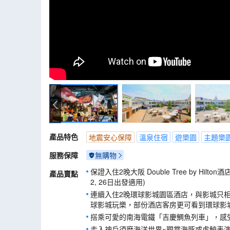
黑潮市場
產品特色
地震安心保障
溫泉住宿
遊樂園
主題樂
服務保障
無購物
保證入住2晚大阪 Double Tree by Hilton酒店 
產品賣點
2, 26日出發適用)
連續入住2晚環球影城園區酒店，與影城只
球影城玩樂，部份酒店客房更可看到環球影城
搭乘可愛的南海電鐵「吉慶鯛魚列車」，感
走入神戶須磨海洋世界~觀賞海豚或虎鯨表演