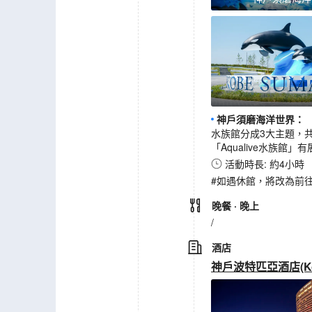
神戶須磨海洋世界
：
水族館分成3大主題，共
「Aqualive水族
活動時長: 約4小時
#如遇休館，將改為前往
晚餐
· 晚上
/
酒店
神戶波特匹亞酒店(Kobe 