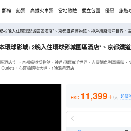
郵輪
船票
高鐵火車票
當地體驗
獨立包團
優惠
旅遊
6天親子樂園之旅 日本環球影城+2晚入住環球影城園區酒店*、京都鐵道博物館、神戶須磨海洋世界
店*】、京都鐵道博物館、神戶須磨海洋世界、吉慶鯛魚列車體驗、Noah 
um Outlets、心齋橋購物大道、1晚溫泉酒店
11,399
+
起價
HKD
/人