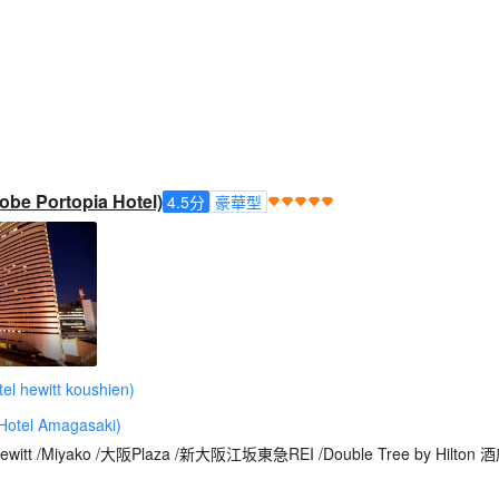
Portopia Hotel)
4.5
分
豪華型
 hewitt koushien)
tel Amagasaki)
witt /Miyako /大阪Plaza /新大阪江坂東急REI /Double Tree by Hilton 