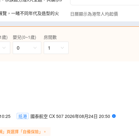
展覽，一睹不同年代及造型的火
日曆顯示為港幣人均起價
Dome，近距離觀賞訓練員與海豚互動，
1歲)
嬰兒(0~1歲)
房間數
海」及「日本海濱百選」的靚
成完美的顏色對比!
0
1
0:25
抵港
國泰航空 CX 507 2026年08月24日 20:50
輯」頁選擇「自備保險」。