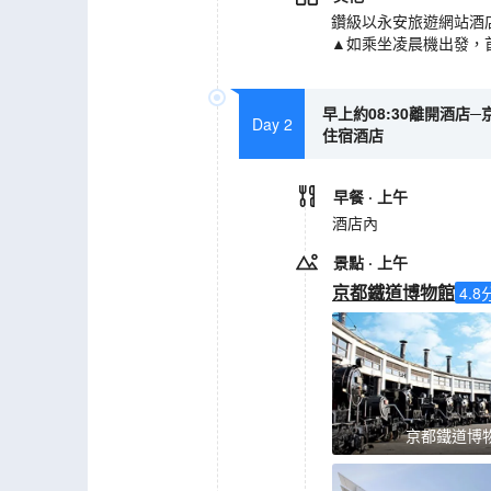
鑽級以永安旅遊網站酒
▲如乘坐凌晨機出發，
早上約08:30離開酒店─
Day 2
住宿酒店
早餐
· 上午
酒店內
景點
· 上午
京都鐵道博物館
4.8
京都鐵道博