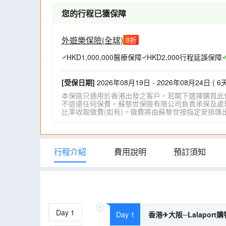
您的行程已獲保障
外遊樂保險(全球)
8
折
HKD1,000,000醫療保障
HKD2,000行程延誤保障
[受保日期]
2026年08月19日 - 2026年08月24日 ( 6天
本保險只適用於香港出發之客戶。若閣下選擇購買此
不退還任何保費。蘇黎世保險有限公司負責承保及處理一
比率收取徵費(如有)。徵費將由蘇黎世按指定安排匯出。詳情請瀏
行程介紹
費用說明
預訂須知
Day
1
Day 1
香港✈大阪─Lalapor