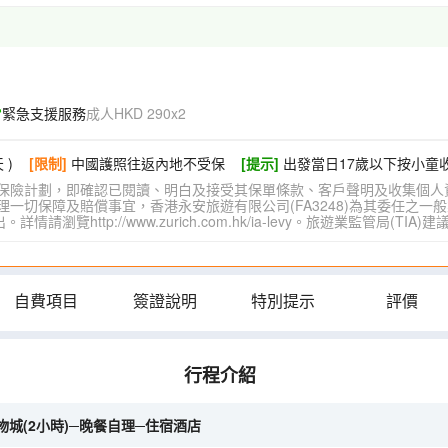
緊急支援服務
成人HKD 290x2
 )
[限制]
中國護照往返內地不受保
[提示]
出發當日17歲以下按小童
保險計劃，即確認已閱讀、明白及接受其保單條款、客戶聲明及收集個人
切保障及賠償事宜，香港永安旅遊有限公司(FA3248)為其委任之一般
覽http://www.zurich.com.hk/ia-levy。旅遊業監管局(T
自費項目
簽證說明
特別提示
評價
行程介紹
t購物城(2小時)─晚餐自理─住宿酒店