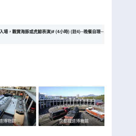
入場，觀賞海豚或虎鯨表演)# (4小時) (註4)─晚餐自理─
道博物館
京都鐵道博物館