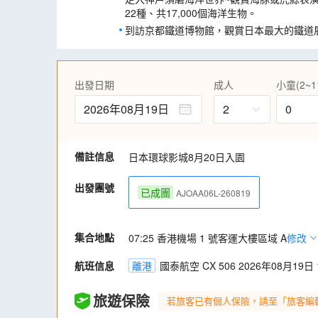
22種、共17,000個海洋生物。
到訪京都鐵道博物館，觀賞日本最大的鐵道
車；
於2025年全新開幕的Noah Dolphin 
讓海豚療癒您的身心。(註4)
出發日期
成人
小童(2~1
遊走白崎海洋公園展望台，打卡「日本愛琴
景，白色石灰岩與蔚藍的太平洋無敵海景形
2026年08月19日
2
0
備註信息
日本環球影城8月20日入園
出發團號
已成團
AJOAA06L-260819
集合地點
07:25 香港機場 1 號客運大樓區域 A
修改
航班信息
離港
國泰航空 CX 506 2026年08月19日 1
旅遊保險
若旅客已有個人保險，請至「旅客編