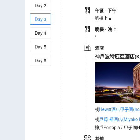
Day
2
午餐
· 下午
航機上▲
Day
3
晚餐
· 晚上
Day
4
/
Day
5
酒店
神戶波特匹亞酒店(Kobe 
Day
6
或
Hewitt酒店甲子園(hotel
或
尼崎 都酒店(Miyako Ho
神戶Portopia / 甲子園He
其他