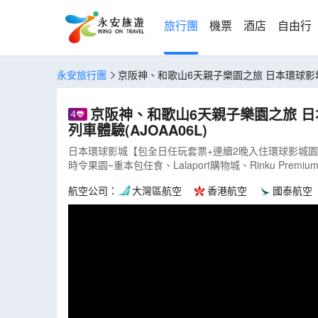
旅行團
機票
酒店
自由行
永安旅行團
京阪神、和歌山
京阪神、和歌山6天親子樂園之旅 日本環球影城+2晚入住環球影城園區酒店*、京都鐵道博物館、神戶須磨海洋世界、吉慶鯛魚
列車體驗(AJOAA06L)
日本環球影城【包全日任玩套票+連續2晚入住環球影城園區酒
時令果園~重本包任食、Lalaport購物城、Rinku Premi
航空公司：
大灣區航空
香港航空
國泰航空