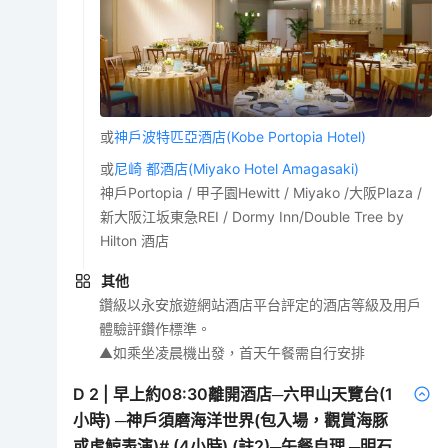
或
神戶波特匹亞酒店(Kobe Portopia Hotel)
或
尼崎 都酒店(Miyako Hotel Amagasaki)
神戶Portopia / 甲子園Hewitt / Miyako /大阪Plaza /
新大阪江坂東急REI / Dormy Inn/Double Tree by
Hilton 酒店
其他
鑽級以永安旅遊網站酒店平台評定的酒店等級及用戶
體驗評鑽作標準。
▲如乘坐凌晨機出發，首天午餐需自行安排
D
2
|
早上約08:30離開酒店─六甲山天覽台(1
小時) ─神戶須磨海洋世界(包入場，觀賞海豚
或虎鯨表演)# (4小時) (註2)─午餐自理 ─明石