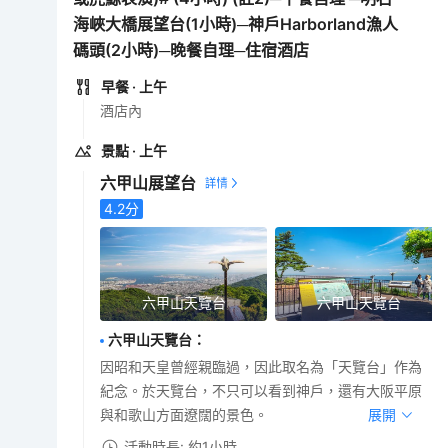
海峽大橋展望台(1小時)─神戶Harborland漁人
碼頭(2小時)─晚餐自理─住宿酒店
早餐
· 上午
酒店內
景點
· 上午
六甲山展望台
4.2
分
六甲山天覽台
六甲山天覽台
六甲山天覽台
：
因昭和天皇曾經親臨過，因此取名為「天覽台」作為
紀念。於天覽台，不只可以看到神戶，還有大阪平原
與和歌山方面遼闊的景色。
展開
活動時長: 約1小時