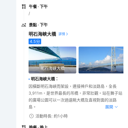
午餐
· 下午
/
景點
· 下午
明石海峽大橋
4.5
分
明石海峽大橋
明石海峽大橋
：
因橫斷明石海峽而架設，連接神戶和淡路島，全長
3,911m，是世界最長的吊橋，非常壯觀。站在舞子站
的廣場公園可以一次過遠眺大橋及直視對面的淡路
島。
展開
活動時長: 約1小時
晚餐
· 晚上