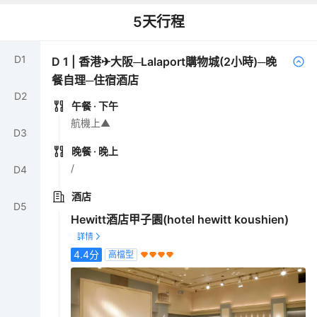
5
天行程
D
1
D
1
|
香港✈大阪─Lalaport購物城(2小時)─晚
餐自理─住宿酒店
D
2
午餐
· 下午
航機上▲
D
3
晚餐
· 晚上
/
D
4
酒店
D
5
Hewitt酒店甲子園(hotel hewitt koushien)
4.4
分
高檔型