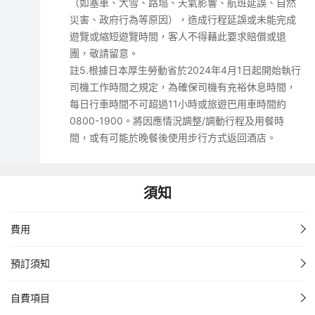
（如塞車、大雪、路塌、天氣影響、航班延誤、自然
災害、政府行為等原因），造成行程延誤或未能完成
遊覽或縮短遊覽時間，客人不得藉此要求賠償或退
團，敬請留意。
註5.根據日本厚生勞動省於2024年4月1日起開始執行
司機工作時間之規定，為確保司機有充裕休息時間，
每日行車時間不可超過11小時或旅遊巴用車時間約
0800-1900。將因應情況調整/調動行程及用餐時
間，或有可能於晚餐後使用步行方式返回酒店。
須知
費用
預訂須知
自費項目