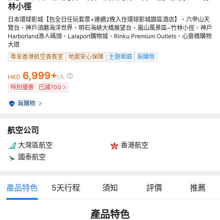
林小徑
日本環球影城【包全日任玩套票+連續2晚入住環球影城園區酒店】、六甲山天
覽台、神戶須磨海洋世界、明石海峽大橋展望台、嵐山風景區~竹林小徑、神戶
Harborland漁人碼頭、Lalaport購物城、Rinku Premium Outlets、心齋橋購物
大道
尊享香港航空貴賓室
地震安心保障
主題樂園
無購物
6,999+
HKD
/人
特別優惠
已減
700
無購物
航空公司
大灣區航空
香港航空
國泰航空
產品特色
5
天行程
須知
評價
推薦
產品特色