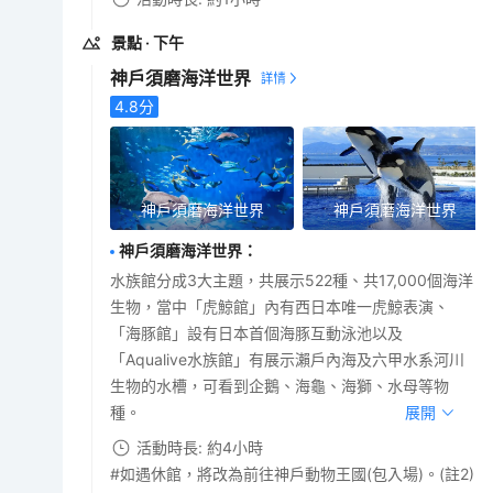
景點
· 下午
神戶須磨海洋世界
4.8
分
神戶須磨海洋世界
神戶須磨海洋世界
神戶須磨海洋世界
：
水族館分成3大主題，共展示522種、共17,000個海洋
生物，當中「虎鯨館」內有西日本唯一虎鯨表演、
「海豚館」設有日本首個海豚互動泳池以及
「Aqualive水族館」有展示瀨戶內海及六甲水系河川
生物的水槽，可看到企鵝、海龜、海獅、水母等物
種。
展開
活動時長: 約4小時
#如遇休館，將改為前往神戶動物王國(包入場)。(註2)