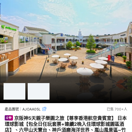
產品團號：
AJOAA05L
已售
700+
人
京阪神5天親子樂園之旅【尊享香港航空貴賓室】 日本
環球影城【包全日任玩套票+連續2晚入住環球影城園區酒
店】、六甲山天覽台、神戶須磨海洋世界、嵐山風景區~竹