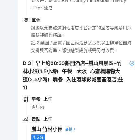
新大阪江坂東急REI / Dormy Inn/Double Tree by
Hilton 酒店
其他
鑽級以永安旅遊網站酒店平台評定的酒店等級及用戶
體驗評鑽作標準。
註:2.樂園 / 展覽 / 園區內活動之提供以主辦單位最終
安排與否為準，部份遊樂設施或需另付收費。
D
3
|
早上約08:30離開酒店─嵐山風景區~竹
林小徑(1.5小時)─午餐 ─大阪─心齋橋購物大
道(2.5小時)─晚餐─入住環球影城園區酒店(註
1)
早餐
· 上午
酒店內
景點
· 上午
嵐山 竹林小徑
4.5
分