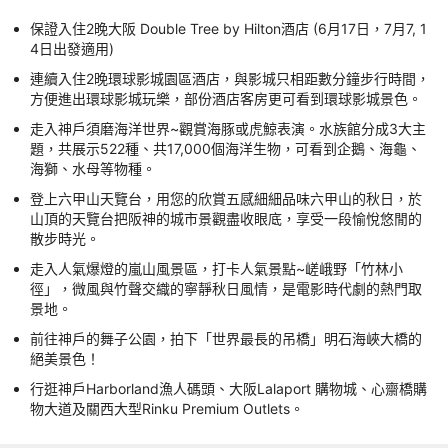
保證入住2晚大阪 Double Tree by Hilton酒店 (6月17日，7月7, 1
4日出發適用)
連續入住2晚環球影城園區酒店，與影城只相距數分鐘步行時間，
方便進出環球影城玩樂，部份酒店客房更可看到環球影城景色。
走入神戶須磨海洋世界~觀賞海豚或虎鯨表演。水族館分成3大主
題，共展示522種、共17,000個海洋生物，可看到企鵝、海龜、
海獅、水母等物種。
登上六甲山天覽台，用您的欣賞五感細細品味六甲山的秋日，於
山頂的天覽台把阪神的城市景觀盡收眼底，享受一段愉悅悠閒的
散步時光。
走入人氣爆燈的嵐山風景區，打卡人氣景點~嵯峨野「竹林小
徑」，微風與竹聲交織的寧靜秋日風情，是電影時代劇的熱門取
景地。
前往神戶的舞子公園，拍下「世界最長的吊橋」明石海峽大橋的
絕美景色！
行逛神戶Harborland漁人碼頭、大阪Lalaport 購物城、心齋橋購
物大道及關西大型Rinku Premium Outlets。