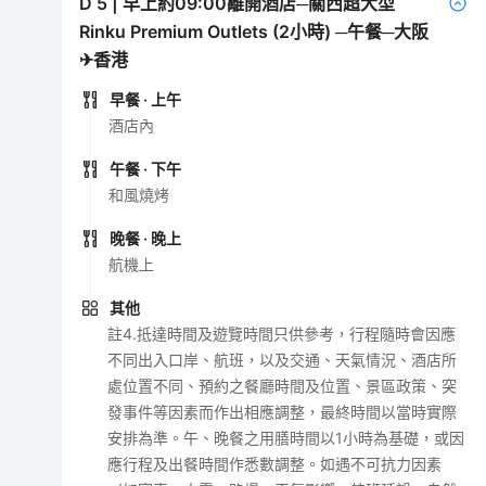
D
5
|
早上約09:00離開酒店─關西超大型
Rinku Premium Outlets (2小時) ─午餐─大阪
✈香港
早餐
· 上午
酒店內
午餐
· 下午
和風燒烤
晚餐
· 晚上
航機上
其他
註4.抵達時間及遊覽時間只供參考，行程隨時會因應
不同出入口岸、航班，以及交通、天氣情況、酒店所
處位置不同、預約之餐廳時間及位置、景區政策、突
發事件等因素而作出相應調整，最終時間以當時實際
安排為準。午、晚餐之用膳時間以1小時為基礎，或因
應行程及出餐時間作悉數調整。如遇不可抗力因素