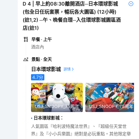
D
4
|
早上約08:30離開酒店─日本環球影城
(包全日任玩套票，暢玩各大園區) (12小時)
(註1,2) ─午、晚餐自理─入住環球影城園區酒
店(註1)
早餐
· 上午
酒店內
景點
· 全天
日本環球影城
4.7
分
USJ_SNOOPY_75周年
USJ_SNOOPY_75周年
日本環球影城
：
人氣園區『哈利波特魔法世界』、『超級任天堂世
界』及『小小兵樂園』絕對是必玩重點。其他限定舉