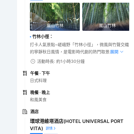
嵐山竹林
嵐山竹林
竹林小徑
：
打卡人氣景點~嵯峨野「竹林小徑」，微風與竹聲交織
的寧靜秋日風情，是電影時代劇的熱門取景地。
展開
活動時長: 約1小時30分鐘
午餐
· 下午
日式料理
晚餐
· 晚上
和風美食
酒店
環球港維塔酒店(HOTEL UNIVERSAL PORT
VITA)