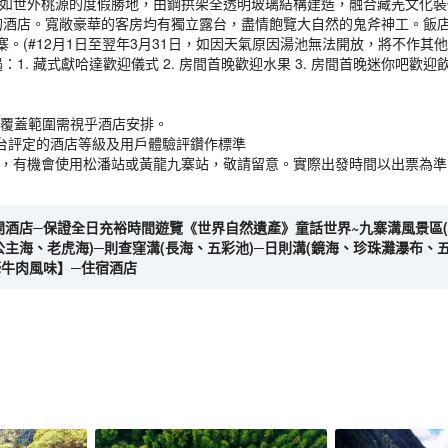
宛如世外桃源的度假勝地，由鋼拱架全透明玻璃結構建造，融合藏羌文化裝
的酒店。寬敞豪華的客房均有獨立露台，盡情飽覽大自然的鬼斧神工。飯
。(#12月1日至翌年3月31日，如因天氣原因湯池無法開放，將不作其他
：1. 藏式獻哈達歡迎儀式 2. 房間首晚歡迎水果 3. 房間首晚迷你吧歡迎飲
備，覆蓋範圍需視乎酒店安排。
台評定的酒店等級及用戶體驗評鑽作標準
溝，有機會使用松潘站或黃龍九寨站，敬請留意。實際出發時間以出票為準
0離開酒店─保證全日充裕時間遊覽《世界自然遺產》童話世界~九寨溝風景區
主海、老虎海)─則查窪溝(長海、五彩池)─日則溝(鏡海、珍珠灘瀑布、五
犛牛肉風味】─住宿酒店