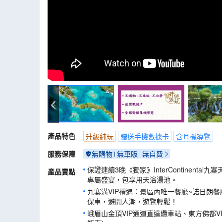
九寨沟
產品特色
升級純玩
贈送手機數據卡
含耳機導覽
服務保障
無購物
無車販
無自費
保證連續3晚《獨家》InterContinent
產品賣點
專屬盛宴，包享用天浴湯池。
九寨溝VIP禮遇：景區內唯一餐廳~諾日朗
保車，避開人潮，遊覽輕鬆！
峨眉山金頂VIP通道直達纜車站、東方佛都V