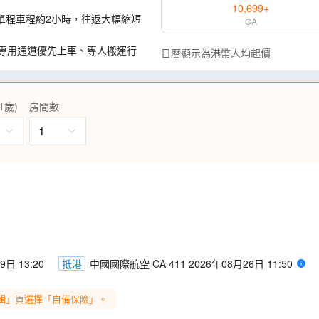
10,699
+
單程車程約2小時，往返大幅縮短
CA
~專用通道優先上車、專人搬運行
日曆顯示為港幣人均起價
級【國際品牌】奢華酒店。
間；貼心贈送永安貴賓專屬定制
1歲)
房間數
~百年老店陳麻婆豆腐(欣賞四
1
+鉢鉢雞、《洲際酒店》九寨野菌
自費加遊！真正享受純觀光旅
：10月15日至11月15日）(紅
-8月31日出發適用)(花卉景觀盛
日 13:20
抵港
中國國際航空 CA 411 2026年08月26日 11:50
耳機，隨時隨地清楚聆聽導遊講
輯」頁選擇「自備保險」。
位成人一張)，精彩旅程馬上可以和