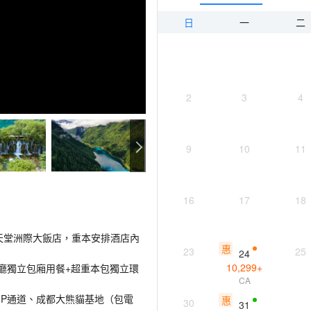
日
一
二
2
3
4
9
10
11
16
17
18
al九寨天堂洲際大飯店，重本安排酒店內
惠
23
25
24
10,299
+
餐廳獨立包廂用餐+超重本包獨立環
CA
IP通道、成都大熊貓基地（包電
惠
30
31