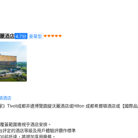
麗酒店
4.7
分
豪華型
頓酒店
Tivoli成都非遺博覽園緹沃麗酒店或Hilton 成都希爾頓酒店或【國際品
備，覆蓋範圍需視乎酒店安排。
台評定的酒店等級及用戶體驗評鑽作標準
:00前抵達，將增加享用晚餐。