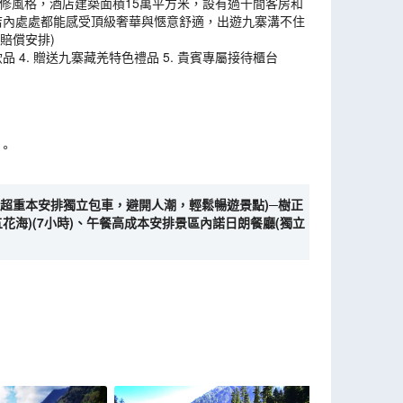
修風格，酒店建築面積15萬平方米，設有過千間客房和
店內處處都能感受頂級奢華與愜意舒適，出遊九寨溝不住
賠償安排)
品 4. 贈送九寨藏羌特色禮品 5. 貴賓專屬接待櫃台
。
(超重本安排獨立包車，避開人潮，輕鬆暢遊景點)─樹正
花海)(7小時)、午餐高成本安排景區內諾日朗餐廳(獨立