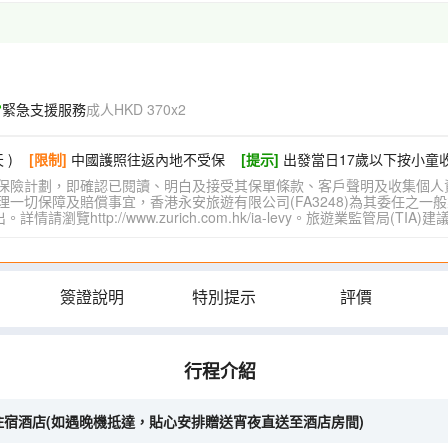
緊急支援服務
成人HKD 370x2
 )
[限制]
中國護照往返內地不受保
[提示]
出發當日17歲以下按小童
保險計劃，即確認已閱讀、明白及接受其保單條款、客戶聲明及收集個人
切保障及賠償事宜，香港永安旅遊有限公司(FA3248)為其委任之一般
覽http://www.zurich.com.hk/ia-levy。旅遊業監管局(T
簽證說明
特別提示
評價
行程介紹
─住宿酒店(如遇晚機抵達，貼心安排贈送宵夜直送至酒店房間)