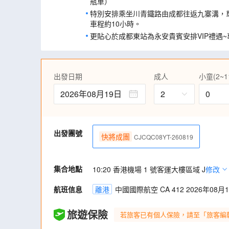
瓶車）
特別安排乘坐川青鐵路由成都往返九寨溝，
車程約10小時。
更貼心於成都東站為永安貴賓安排VIP禮遇
李送至列車車廂、專人陪同引導登車。
《尊享》成都提升1晚市中心黃金地段，頂
如遇晚機抵達，安排贈送宵夜直送至酒店房
出發日期
成人
小童(2~1
熊貓頸枕。
2026年08月19日
行程餐食全包，享用地道美食：米芝蓮必比登
2
0
川變臉+茶藝表演)、非遺美食蹺腳牛肉湯鍋
山珍宴、九寨藥食同源養生宴等。
全程充裕時間遊覽：不購物、不車販、不設
出發團號
遊！行程餐食全包！
快將成團
CJCQC08YT-260819
季節限定~九寨溝、黃龍、峨眉山賞紅葉(觀賞期
葉景觀乃自然現象,需視乎天氣而定)
集合地點
10:20 香港機場 1 號客運大樓區域 J
修改
季節限定~增遊九寨高原薰衣草花海(6月20日
放乃自然現象,需視乎天氣而定)
航班信息
離港
中國國際航空 CA 412 2026年08月19
升級貼心服務 每位貴賓安排一部輕便導賞
解，輕鬆自在投入精彩旅程! (註10)
旅遊保險
若旅客已有個人保險，請至「旅客編
【通訊無阻】 免費提供手機數據SIM卡(每
家人、朋友分享，通訊無間斷。 (註11)