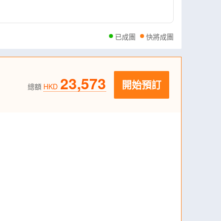
已成團
快將成團
23,573
開始預訂
總額
HKD