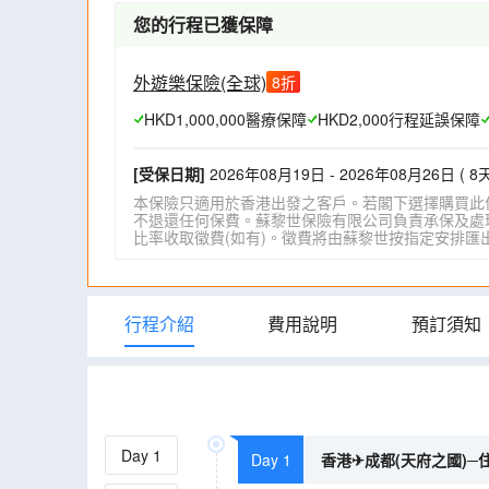
您的行程已獲保障
外遊樂保險(全球)
8
折
HKD1,000,000醫療保障
HKD2,000行程延誤保障
[受保日期]
2026年08月19日 - 2026年08月26日 ( 8天
本保險只適用於香港出發之客戶。若閣下選擇購買此
不退還任何保費。蘇黎世保險有限公司負責承保及處理一
比率收取徵費(如有)。徵費將由蘇黎世按指定安排匯出。詳情請瀏
行程介紹
費用說明
預訂須知
Day
1
Day 1
香港✈成都(天府之國)