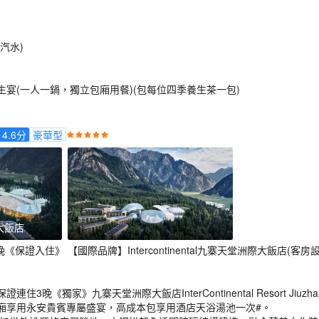
汽水)
宴(一人一鍋，獨立包廂用餐)(包每位四季養生茶一包)
4.6
分
豪華型
大飯店
《保證入住》 【國際品牌】Intercontinental九寨天堂洲際大飯店(
3晚《獨家》九寨天堂洲際大飯店InterContinental Resort Jiuzhai 
廂享用永安貴賓專屬盛宴，高成本包享用酒店天浴湯池一次#。