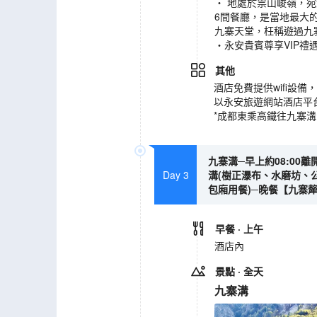
‧ 地處於祟山峻嶺，
6間餐廳，是當地最大
九寨天堂，枉稱遊過九寨
‧永安貴賓尊享VIP禮遇
其他
酒店免費提供wifi設
以永安旅遊網站酒店平
*成都東乘高鐵往九寨
九寨溝─早上約08:0
Day 3
溝(樹正瀑布、水磨坊、公
包廂用餐)─晚餐【九寨
早餐
· 上午
酒店內
景點
· 全天
九寨溝