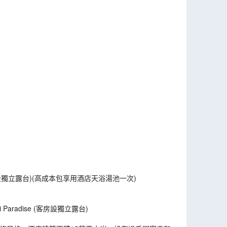
客房設獨立露台)(高成本包享用酒店天浴湯池一次)
Paradise (客房設獨立露台)