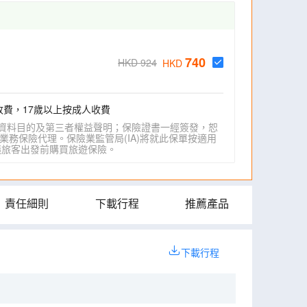
740
HKD 924
HKD
收費，17歲以上按成人收費
資料目的及第三者權益聲明；保險證書一經簽發，恕
業務保險代理。保險業監管局(IA)將就此保單按適用
IA)建議旅客出發前購買旅遊保險。
責任細則
下載行程
推薦產品
下載行程