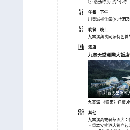
活動時長: 約2小時
午餐
· 下午
川粵滋補佳餚(包啤酒及
晚餐
· 晚上
九寨溝藥食同源特色養生
酒店
九寨天堂洲際大飯店
九寨天堂洲際
九寨溝 《獨家》連續3晚
其他
九寨溝高端奢華酒店：保證連住
‧重本安排酒店獨立包