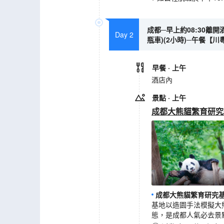
成都─早上約08:30
Day 2
瓶車)(2小時)─午餐【
早餐
· 上午
酒店內
景點
· 上午
成都大熊貓繁育研究
成都大熊貓繁育研究基
基地以造園手法模擬大
態，是成都人氣必去景