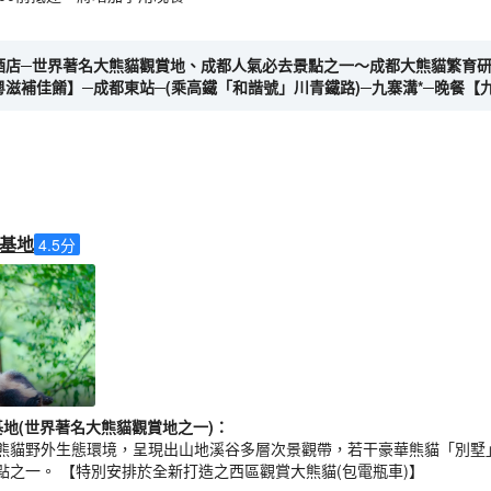
離開酒店─世界著名大熊貓觀賞地、成都人氣必去景點之一～成都大熊貓繁育
川粵滋補佳餚】─成都東站─(乘高鐵「和諧號」川青鐵路)─九寨溝*─晚餐
基地
4.5
分
地(世界著名大熊貓觀賞地之一)
：
熊貓野外生態環境，呈現出山地溪谷多層次景觀帶，若干豪華熊貓「別墅
點之一。 【特別安排於全新打造之西區觀賞大熊貓(包電瓶車)】