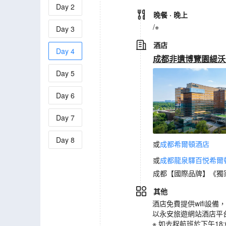
Day
2
晚餐
· 晚上
/※
Day
3
酒店
Day
4
成都非遺博覽園緹沃
Day
5
Day
6
Day
7
Day
8
或
成都希爾頓酒店
或
成都龍泉驛百悦希爾
成都【國際品牌】《獨家》
其他
酒店免費提供wifi設
以永安旅遊網站酒店平
※ 如去程航班於下午18