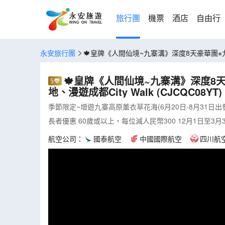
旅行團
機票
酒店
自由行
永安旅行團
🍁皇牌《人間仙境~九寨溝》深度8天豪華團※九寨
🍁皇牌《人間仙境~九寨溝》深度8
地、漫遊成都City Walk (CJCQC08YT)
季節限定~增遊九寨高原薰衣草花海(6月20日-8月31日出
長者優惠 60歲或以上，每位減人民幣300 12月1日至3
航空公司：
國泰航空
中國國際航空
四川航