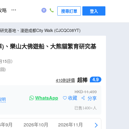
...
攻略
搜尋訂單
登入
漫遊成都City Walk (CJCQC08YT)
包車)、樂山大佛遊船、大熊貓繁育研究基
月15日）
回)
4.9
超棒
410
則評價
HKD
11,499
WhatsApp
收藏
分享
說明
已售1400+人
6年9月
2026年10月
2026年11月
2026年12月