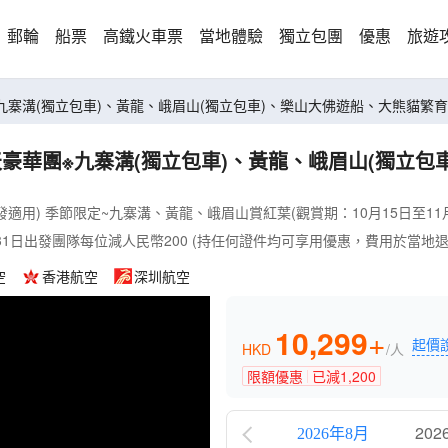
郵輪
船票
高鐵火車票
當地體驗
獨立包團
優惠
旅遊
溝(獨立包車)、黃龍、峨眉山(獨立包車)、樂山大佛遊船、大熊貓繁育研究基地、
天豪華團※九寨溝(獨立包車)、黃龍、峨眉山(獨立
發適用) 季節限定~九寨溝、黃龍、峨眉山賞紅葉(觀賞期：10月15日至11
月31日出發團隊每位減人民幣200 (持任何證件均可享用優惠，費用於當地退
空
香港航空
深圳航空
10,299
+
起價
HKD
/人
限額優惠
已減
1,200
202
2026年8月