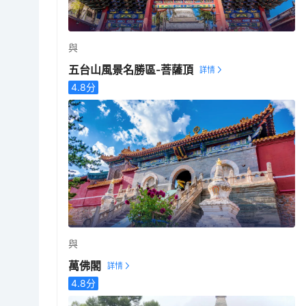
與
五台山風景名勝區-菩薩頂
4.8
分
與
萬佛閣
4.8
分