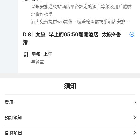
以永安旅遊網站酒店平台評定的酒店等級及用戶體驗
評鑽作標準
酒店免費提供wifi設備，覆蓋範圍需視乎酒店安排。
D
8
|
太原─早上約05:50離開酒店─太原✈香
港
早餐
· 上午
早餐盒
須知
費用
預訂須知
自費項目