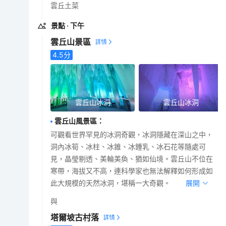
雲丘土菜
景點
· 下午
雲丘山景區
4.5
分
雲丘山冰洞
雲丘山冰洞
雲丘山風景區
：
可觀看世界罕見的冰洞奇觀，冰洞隱藏在深山之中，
洞內冰筍、冰柱、冰錐、冰鍾乳、冰石花等隨處可
見，晶瑩剔透、美輪美奐、猶如仙境。雲丘山不位在
寒帶，海拔又不高，連科學家也無法解釋如何形成如
此大規模的天然冰洞，堪稱一大奇觀。
展開
與
塔爾坡古村落