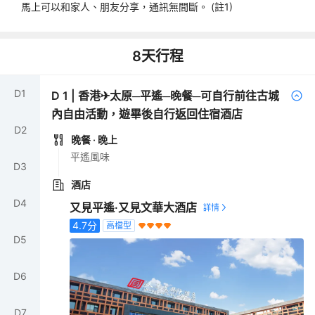
馬上可以和家人、朋友分享，通訊無間斷。 (註1)
8
天行程
D
1
D
1
|
香港✈太原─平遙─晚餐─可自行前往古城
內自由活動，遊畢後自行返回住宿酒店
D
2
晚餐
· 晚上
平遙風味
D
3
酒店
D
4
又見平遙·又見文華大酒店
4.7
分
高檔型
D
5
D
6
D
7