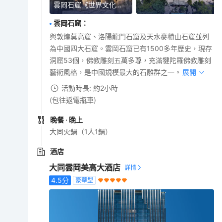
雲岡石窟《世界文化遺產》
雲岡石窟
：
與敦煌莫高窟、洛陽龍門石窟及天水麥積山石窟並列
為中國四大石窟。雲岡石窟已有1500多年歷史，現存
洞窟53個，佛教雕刻五萬多尊，充滿犍陀羅佛教雕刻
藝術風格，是中國規模最大的石雕群之一。
展開
活動時長: 約2小時
(包往返電瓶車)
晚餐
· 晚上
大同火鍋（1人1鍋）
酒店
大同雲岡美高大酒店
4.5
分
豪華型