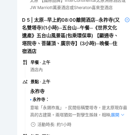
太原 【國際品牌】InterContinental太原洲際酒店或
JW Marriott萬豪酒店或Sheraton喜來登酒店
D
5
|
太原─早上約08:00離開酒店─永祚寺(又
名雙塔寺)(1小時)─五台山─午餐─《世界文化
遺產》五台山風景區(包乘環保車) 【顯通寺、
塔院寺、菩薩頂、廣宗寺】(3小時)─晚餐─住
宿酒店
早餐
· 上午
酒店內
景點
· 上午
永祚寺
永祚寺
：
意喻「永錫祚胤」，民間俗稱雙塔寺，是太原現存最
高的古建築。兩塔猶如一對孿生姊妹，相映成趣。
展開
活動時長: 約1小時