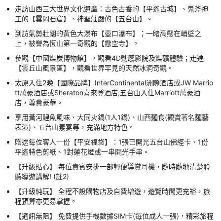
走訪山西三大世界文化遺產：古色古香的【平遙古城】、鬼斧神
工的【雲岡石窟】、神聖莊嚴的【五台山】。
到訪氣勢壯闊的黃色大瀑布【壺口瀑布】；一睹高懸在峭壁之
上，被譽為恆山第一奇觀的【懸空寺】。
參觀【中國煤炭博物館】，觀看4D動感影院及煤礦體驗；走進
【雲丘山風景區】，觀看世界罕見的天然冰洞奇觀。
太原入住2晚【國際品牌】InterContinental洲際酒店或JW Marrio
tt萬豪酒店或Sheraton喜來登酒店;五台山入住Marriott萬豪酒
店，尊貴豪華。
享用黃河鯉魚風味、大同火鍋(1人1鍋)、山西麵食(觀賞著名麵藝
表演)、五台山素宴等，充滿地方特色。
贈送每位客人一份【平安福袋】：1張已開光五台山佛經卡、1份
平遙特色剪紙、1對蓮花燈或一串開光手串。
【升級貼心】 每位貴賓安排一部輕便導賞耳機，隨時隨地清楚聆
聽導遊講解! (註2)
【升級純玩】 全程不設購物店及自費增遊，遊覽時間更充裕，旅
程預算亦更易掌握。
【通訊無阻】 免費提供手機數據SIM卡(每位成人一張)，精彩旅程