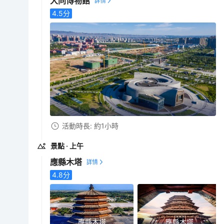
大同博物館
4.5
分
活動時長: 約1小時
景點
· 上午
應縣木塔
4.8
分
應縣木塔
應縣木塔