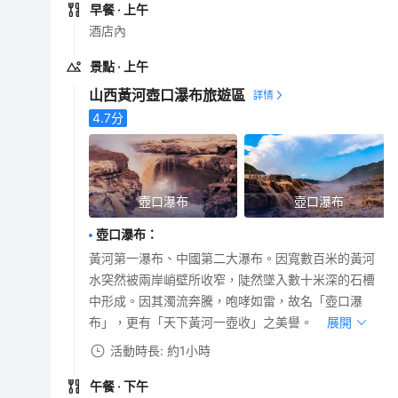
早餐
· 上午
酒店內
景點
· 上午
山西黃河壺口瀑布旅遊區
4.7
分
壺口瀑布
壺口瀑布
壺口瀑布
：
黃河第一瀑布、中國第二大瀑布。因寬數百米的黃河
水突然被兩岸峭壁所收窄，陡然墜入數十米深的石槽
中形成。因其濁流奔騰，咆哮如雷，故名「壺口瀑
布」，更有「天下黃河一壺收」之美譽。
展開
活動時長: 約1小時
午餐
· 下午