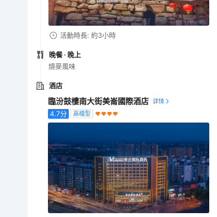
活動時長: 約3小時
晚餐
· 晚上
燒麥風味
酒店
臨汾鼓樓南大街美崙國際酒店
4.7
分
高檔型