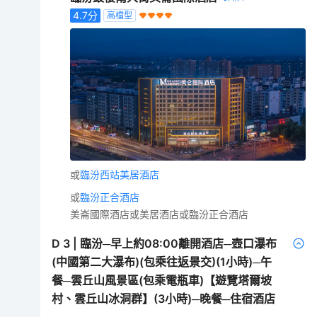
4.7
分
高檔型
或
臨汾西站美居酒店
或
臨汾正合酒店
美崙國際酒店或美居酒店或臨汾正合酒店
D
3
|
臨汾─早上約08:00離開酒店─壺口瀑布
(中國第二大瀑布)(包乘往返景交)(1小時)─午
餐─雲丘山風景區(包乘電瓶車)【遊覽塔爾坡
村、雲丘山冰洞群】(3小時)─晚餐─住宿酒店