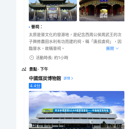
晉祠
晉祠
晉祠
：
太原是晉文化的發源地，是紀念西周公侯周武王的次
子興修農田水利有功而建的祠，稱「唐叔虞祠」，因
臨晉水，故稱晉祠。
展開
活動時長: 約1小時
景點
· 下午
中國煤炭博物館
4.4
分