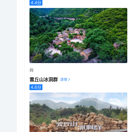
4.4
分
與
雲丘山冰洞群
4.6
分