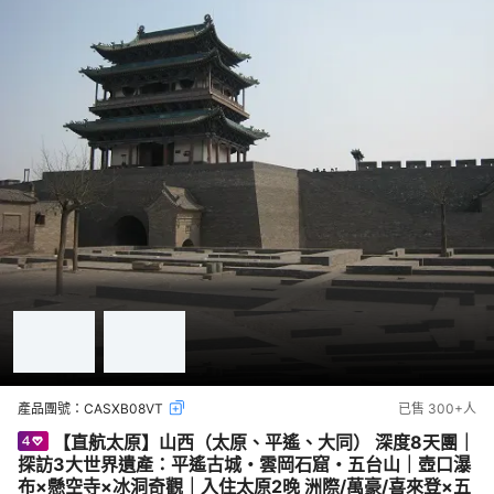
產品團號：
CASXB08VT
已售
300+
人
【直航太原】山西（太原、平遙、大同） 深度8天團｜
探訪3大世界遺產：平遙古城・雲岡石窟・五台山｜壺口瀑
布×懸空寺×冰洞奇觀｜入住太原2晚 洲際/萬豪/喜來登×五