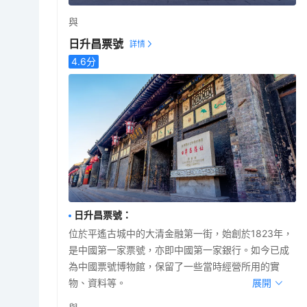
與
日升昌票號
4.6
分
日升昌票號
：
位於平遙古城中的大清金融第一街，始創於1823年，
是中國第一家票號，亦即中國第一家銀行。如今已成
為中國票號博物館，保留了一些當時經營所用的實
物、資料等。
展開