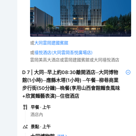
或
大同雲岡建國賓館
或
禧悦酒店(大同雲岡吾悦廣場店)
雲岡美高大酒店或雲岡建國賓館或大同禧悅酒店
D
7
|
大同─早上約08:30離開酒店─大同博物
館(1小時)─應縣木塔(1小時) ─午餐─柳巷商業
步行街(50分鐘)─晚餐(享用山西會館麵食風味
+欣賞麵藝表演)─住宿酒店
早餐
· 上午
酒店內
景點
· 上午