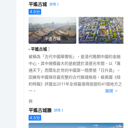
平遙古城
4.6
分
平遙古城
平遙古城
：
被稱為「古代中國華爾街」，是清代晚期中國的金融
中心，其中規模最大的是創建於清道光年間、以「匯
通天下」而聞名於世的中國第一間票號「日升昌」。
因擁有中國保存最完整的古代縣城格局，被美國《紐
約時報》評選出2011年全球最值得旅遊的41個地方之
一。
展開
與
平遙古城牆
4.5
分