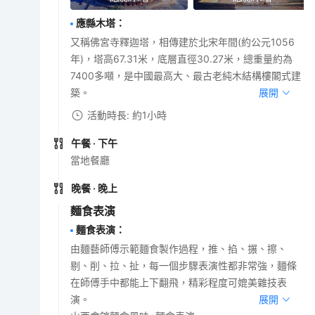
應縣木塔
：
又稱佛宮寺釋迦塔，相傳建於北宋年間(約公元1056
年)，塔高67.31米，底層直徑30.27米，總重量約為
7400多噸，是中國最高大、最古老純木結構樓閣式建
築。
展開
活動時長: 約1小時
午餐
· 下午
當地餐廳
晚餐
· 晚上
麵食表演
麵食表演
：
由麵藝師傅示範麵食製作過程，推、掐、搌、擦、
剔、削、拉、扯，每一個步驟表演性都非常強，麵條
在師傅手中都能上下翻飛，精彩程度可媲美雜技表
演。
展開