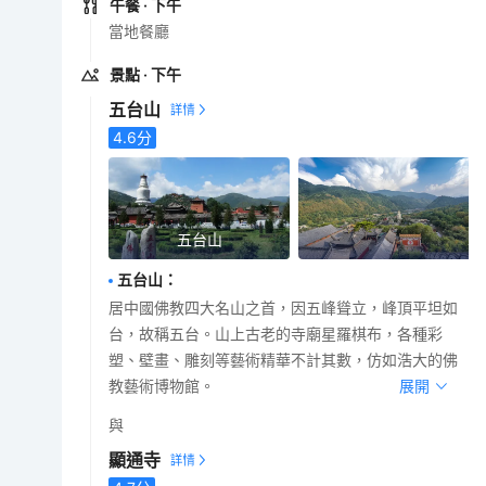
午餐
· 下午
當地餐廳
景點
· 下午
五台山
4.6
分
五台山
五台山
：
居中國佛教四大名山之首，因五峰聳立，峰頂平坦如
台，故稱五台。山上古老的寺廟星羅棋布，各種彩
塑、壁畫、雕刻等藝術精華不計其數，仿如浩大的佛
教藝術博物館。
展開
與
顯通寺