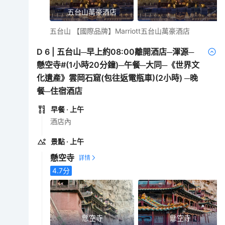
五台山萬豪酒店
五台山 【國際品牌】Marriott五台山萬豪酒店
D
6
|
五台山─早上約08:00離開酒店─渾源─
懸空寺#(1小時20分鐘)─午餐─大同─《世界文
化遺產》雲岡石窟(包往返電瓶車)(2小時) ─晚
餐─住宿酒店
早餐
· 上午
酒店內
景點
· 上午
懸空寺
4.7
分
懸空寺
懸空寺