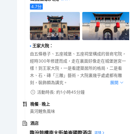
4.7
分
王家大院
王家大院
：
由五條巷子、五座城堡、五座祠堂構成的晉商宅院，
經時300年修建而成，走在裏面好像走在城堡迷宮一
樣！到王家大院，一是看建築居所的格局，二是看
木、石、磚「三雕」藝術，大院裏幾乎處處都有雕
刻，裝飾頗為講究。
展開
活動時長: 約1小時45分鐘
晚餐
· 晚上
黃河鯉魚風味
酒店
臨汾鼓樓南大街美崙國際酒店