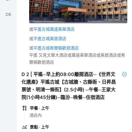
D
8
或
平遙古城萬達美華酒店
或
平遙古城美居酒店
或
平遙古城希爾頓歡朋酒店
平遙 又見文華大酒店或萬達美華酒店或美居酒店或希
爾頓歡朋酒店
D
2
|
平遙─早上約08:00離開酒店─《世界文
化遺產》平遙古城【古城牆、古縣衙、日昇昌
票號、明清一條街】(2.5小時) ─午餐─王家大
院(1小時45分鐘)─臨汾─晚餐─住宿酒店
早餐
· 上午
酒店內
景點
· 上午