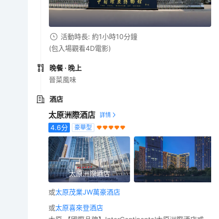
活動時長: 約1小時10分鐘
(包入場觀看4D電影)
晚餐
· 晚上
晉菜風味
酒店
太原洲際酒店
4.6
分
豪華型
太原洲際酒店
或
太原茂業JW萬豪酒店
或
太原喜來登酒店