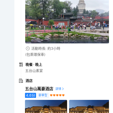
活動時長: 約3小時
(包乘環保車)
晚餐
· 晚上
五台山素宴
酒店
五台山萬豪酒店
4.6
分
豪華型