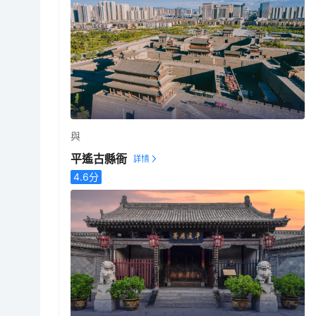
與
平遙古縣衙
4.6
分