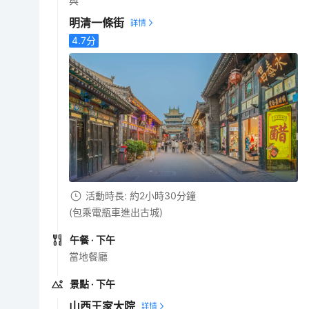
與
明清一條街
4.7
分
活動時長: 約2小時30分鐘
(包乘電瓶車進出古城)
午餐
· 下午
當地餐廳
景點
· 下午
山西王家大院