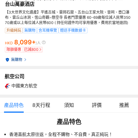
台山萬豪酒店
【3大世界文化遺產】平遙古城、雲岡石窟、五台山王家大院、晉祠、壺口瀑
布、雲丘山冰洞、恆山奇觀~懸空寺 長者門票優惠 60-69歲每位減人民幣350
70歲或以上每位減人民幣600 ( 持任何證件均可享用優惠，費用於當地退回)
升級純玩
無購物
含耳機導覽
贈送手機數據卡
8,099+
HKD
/人
限額優惠
已減
800
無購物
航空公司
中國東方航空
產品特色
8
天行程
須知
評價
推薦
產品特色
香港直航太原往返，全程不購物、不自費，真正純玩！