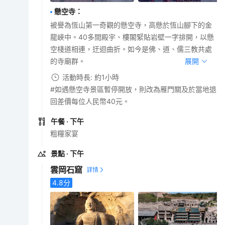
懸空寺
：
被譽為恆山第一奇觀的懸空寺，高懸於恆山腳下的金
龍峽中。40多間殿宇、樓閣緊貼岩壁一字排開，以懸
空棧道相連，迂迴曲折。如今是佛、道、儒三教共處
的寺廟群。
展開
活動時長: 約1小時
#如遇懸空寺景區暫停開放，則改為雁門關及於當地退
回差價每位人民幣40元。
午餐
· 下午
粗糧家宴
景點
· 下午
雲岡石窟
4.8
分