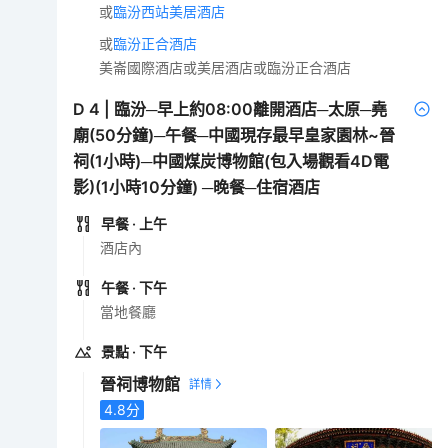
或
臨汾西站美居酒店
或
臨汾正合酒店
美崙國際酒店或美居酒店或臨汾正合酒店
D
4
|
臨汾─早上約08:00離開酒店─太原─堯
廟(50分鐘)─午餐─中國現存最早皇家園林~晉
祠(1小時)─中國煤炭博物館(包入場觀看4D電
影)(1小時10分鐘) ─晚餐─住宿酒店
早餐
· 上午
酒店內
午餐
· 下午
當地餐廳
景點
· 下午
晉祠博物館
4.8
分