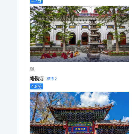
4.7
分
與
塔院寺
4.9
分